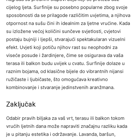
cijelog ljeta.
Surfinije su posebno popularne zbog svoje
sposobnosti da se prilagode različitim uvjetima, a njihova
otpornost na sušu čini ih idealnim za ljetne vrućine.
Kada
su izložene većoj količini sunčeve svjetlosti, cvjetovi
postaju bujniji i ljepši, stvarajući spektakularan vizuelni
efekt. Uvjeti koji potiču njihov rast su neophodni za
viseće posude i žardinjere, čime se osigurava da vaša
terasa ili balkon budu uvijek u cvatu.
Surfinije dolaze u
raznim bojama, od klasične bijele do vibrantnih nijansi
ružičaste i ljubičaste, što omogućava kreativno
kombinovanje i stvaranje jedinstvenih aranžmana.
Zaključak
Odabir pravih biljaka za vaš vrt, terasu ili balkon tokom
vrućih ljetnih dana može napraviti značajnu razliku kada
je u pitanju estetika i održavanje.
Lavanda, baršun,