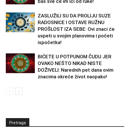
baš sve će im ići od ruke!
ZASLUŽILI SU DA PROLIJU SUZE
RADOSNICE I OSTAVE RUŽNU
PROŠLOST IZA SEBE: Ovi znaci će
uspeti u svojim planovima i početi
ispočetka!
BIĆETE U POTPUNOM ČUDU JER
OVAKO NEŠTO NIKAD NISTE
DOŽIVELI: Narednih pet dana ovim
znacima okreće život naopako!
Pretraga