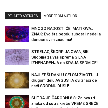
RELATED ARTICLES
MORE FROM AUTHOR
MNOGO RADOSTI ĆE IMATI OVAJ
ZNAK: Evo šta petak, subota i nedelja
donose svim znacima!
STRELAC,ŠKORPIJA,OVAN,BIK:
Sudbina za vas sprema SILNA
IZNENAĐENJA do KRAJA SEDMICE!
NAJLEPŠI DANI U CELOM ŽIVOTU: U
drugom delu AVGUSTA ovi znaci će
naći SRODNU DUŠU!
SUTRA JE ČAROBNI 8.8: Za ova tri
znaka od sutra kreće VREME SREĆE,