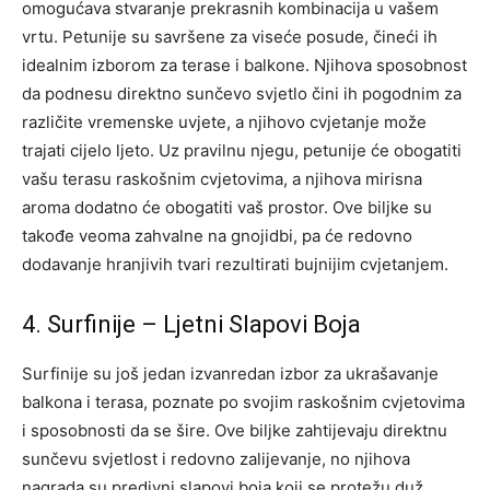
omogućava stvaranje prekrasnih kombinacija u vašem
vrtu.
Petunije su savršene za viseće posude, čineći ih
idealnim izborom za terase i balkone. Njihova sposobnost
da podnesu direktno sunčevo svjetlo čini ih pogodnim za
različite vremenske uvjete, a njihovo cvjetanje može
trajati cijelo ljeto.
Uz pravilnu njegu, petunije će obogatiti
vašu terasu raskošnim cvjetovima, a njihova mirisna
aroma dodatno će obogatiti vaš prostor. Ove biljke su
takođe veoma zahvalne na gnojidbi, pa će redovno
dodavanje hranjivih tvari rezultirati bujnijim cvjetanjem.
4. Surfinije – Ljetni Slapovi Boja
Surfinije su još jedan izvanredan izbor za ukrašavanje
balkona i terasa, poznate po svojim raskošnim cvjetovima
i sposobnosti da se šire. Ove biljke zahtijevaju direktnu
sunčevu svjetlost i redovno zalijevanje, no njihova
nagrada su predivni slapovi boja koji se protežu duž