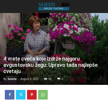
4 vrste cveća koje izdrže najgoru
avgustovsku žegu: Upravo tada najlepše
cvetaju
By
Sanela
-
August 5, 2025
64
0