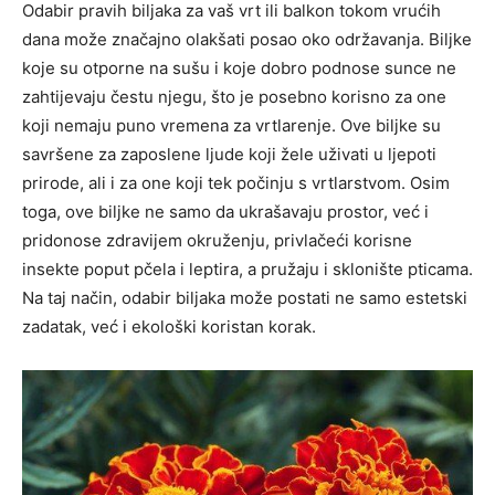
Odabir pravih biljaka za vaš vrt ili balkon tokom vrućih
dana može značajno olakšati posao oko održavanja. Biljke
koje su otporne na sušu i koje dobro podnose sunce ne
zahtijevaju čestu njegu, što je posebno korisno za one
koji nemaju puno vremena za vrtlarenje. Ove biljke su
savršene za zaposlene ljude koji žele uživati u ljepoti
prirode, ali i za one koji tek počinju s vrtlarstvom. Osim
toga, ove biljke ne samo da ukrašavaju prostor, već i
pridonose zdravijem okruženju, privlačeći korisne
insekte poput pčela i leptira, a pružaju i sklonište pticama.
Na taj način, odabir biljaka može postati ne samo estetski
zadatak, već i ekološki koristan korak.