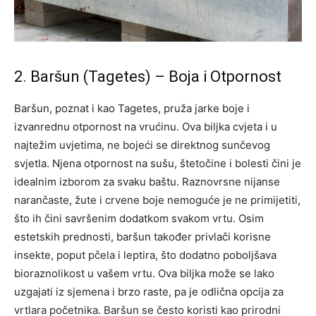
2. Baršun (Tagetes) – Boja i Otpornost
Baršun, poznat i kao Tagetes, pruža jarke boje i
izvanrednu otpornost na vrućinu. Ova biljka cvjeta i u
najtežim uvjetima, ne bojeći se direktnog sunčevog
svjetla. Njena otpornost na sušu, štetočine i bolesti čini je
idealnim izborom za svaku baštu.
Raznovrsne nijanse
narančaste, žute i crvene boje nemoguće je ne primijetiti,
što ih čini savršenim dodatkom svakom vrtu.
Osim
estetskih prednosti, baršun također privlači korisne
insekte, poput pčela i leptira, što dodatno poboljšava
bioraznolikost u vašem vrtu. Ova biljka može se lako
uzgajati iz sjemena i brzo raste, pa je odlična opcija za
vrtlara početnika.
Baršun se često koristi kao prirodni