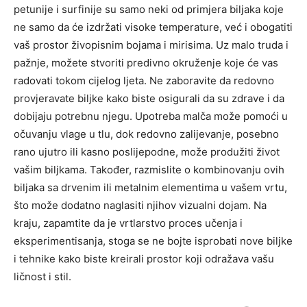
petunije i surfinije su samo neki od primjera biljaka koje
ne samo da će izdržati visoke temperature, već i obogatiti
vaš prostor živopisnim bojama i mirisima. Uz malo truda i
pažnje, možete stvoriti predivno okruženje koje će vas
radovati tokom cijelog ljeta.
Ne zaboravite da redovno
provjeravate biljke kako biste osigurali da su zdrave i da
dobijaju potrebnu njegu. Upotreba malča može pomoći u
očuvanju vlage u tlu, dok redovno zalijevanje, posebno
rano ujutro ili kasno poslijepodne, može produžiti život
vašim biljkama.
Također, razmislite o kombinovanju ovih
biljaka sa drvenim ili metalnim elementima u vašem vrtu,
što može dodatno naglasiti njihov vizualni dojam. Na
kraju, zapamtite da je vrtlarstvo proces učenja i
eksperimentisanja, stoga se ne bojte isprobati nove biljke
i tehnike kako biste kreirali prostor koji odražava vašu
ličnost i stil.