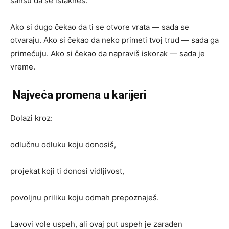
šansu da se istakneš.
Ako si dugo čekao da ti se otvore vrata — sada se
otvaraju. Ako si čekao da neko primeti tvoj trud — sada ga
primećuju. Ako si čekao da napraviš iskorak — sada je
vreme.
Najveća promena u karijeri
Dolazi kroz:
odlučnu odluku koju donosiš,
projekat koji ti donosi vidljivost,
povoljnu priliku koju odmah prepoznaješ.
Lavovi vole uspeh, ali ovaj put uspeh je zarađen