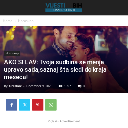
Home
Horoskop
Horoskop
AKO SI LAV: Tvoja sudbina se menja
upravo sada,saznaj šta sledi do kraja
meseca!
By
Urednik
-
December 9, 2025
1997
0
Oglasi - Advertisement