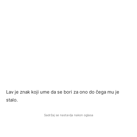
Lav je znak koji ume da se bori za ono do čega mu je
stalo.
Sadržaj se nastavlja nakon oglasa