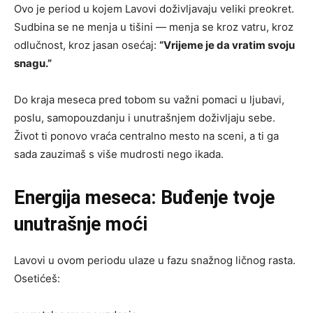
Ovo je period u kojem Lavovi doživljavaju veliki preokret.
Sudbina se ne menja u tišini — menja se kroz vatru, kroz
odlučnost, kroz jasan osećaj:
“Vrijeme je da vratim svoju
snagu.”
Do kraja meseca pred tobom su važni pomaci u ljubavi,
poslu, samopouzdanju i unutrašnjem doživljaju sebe.
Život ti ponovo vraća centralno mesto na sceni, a ti ga
sada zauzimaš s više mudrosti nego ikada.
Energija meseca: Buđenje tvoje
unutrašnje moći
Lavovi u ovom periodu ulaze u fazu snažnog ličnog rasta.
Osetićeš: