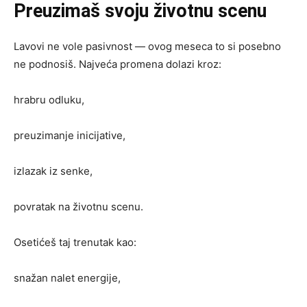
Preuzimaš svoju životnu scenu
Lavovi ne vole pasivnost — ovog meseca to si posebno
ne podnosiš. Najveća promena dolazi kroz:
hrabru odluku,
preuzimanje inicijative,
izlazak iz senke,
povratak na životnu scenu.
Osetićeš taj trenutak kao:
snažan nalet energije,