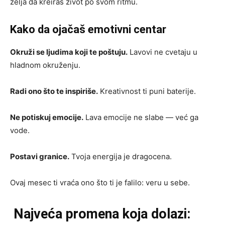
želja da kreiraš život po svom ritmu.
Kako da ojačaš emotivni centar
Okruži se ljudima koji te poštuju.
Lavovi ne cvetaju u
hladnom okruženju.
Radi ono što te inspiriše.
Kreativnost ti puni baterije.
Ne potiskuj emocije.
Lava emocije ne slabe — već ga
vode.
Postavi granice.
Tvoja energija je dragocena.
Ovaj mesec ti vraća ono što ti je falilo: veru u sebe.
Najveća promena koja dolazi: