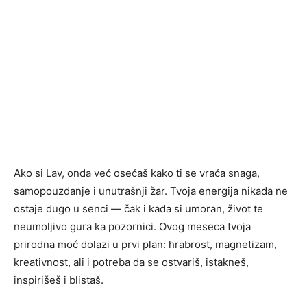
Ako si Lav, onda već osećaš kako ti se vraća snaga,
samopouzdanje i unutrašnji žar. Tvoja energija nikada ne
ostaje dugo u senci — čak i kada si umoran, život te
neumoljivo gura ka pozornici. Ovog meseca tvoja
prirodna moć dolazi u prvi plan: hrabrost, magnetizam,
kreativnost, ali i potreba da se ostvariš, istakneš,
inspirišeš i blistaš.