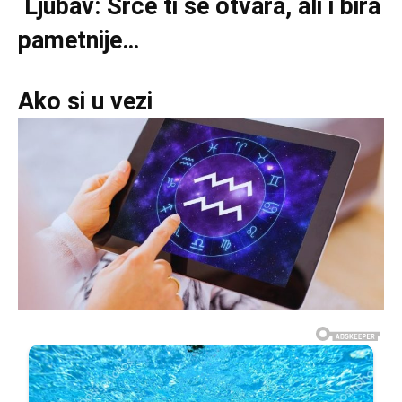
Ljubav: Srce ti se otvara, ali i bira
pametnije…
Ako si u vezi