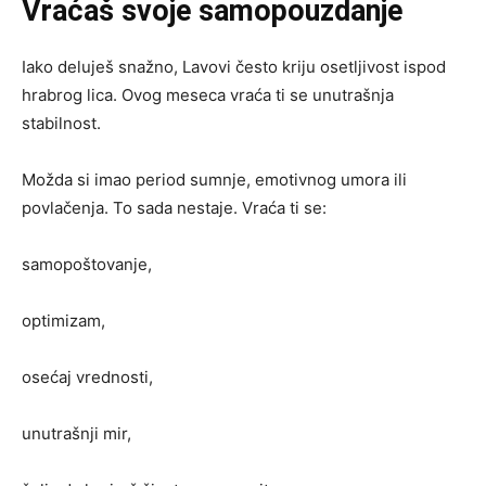
Vraćaš svoje samopouzdanje
Iako deluješ snažno, Lavovi često kriju osetljivost ispod
hrabrog lica. Ovog meseca vraća ti se unutrašnja
stabilnost.
Možda si imao period sumnje, emotivnog umora ili
povlačenja. To sada nestaje. Vraća ti se:
samopoštovanje,
optimizam,
osećaj vrednosti,
unutrašnji mir,