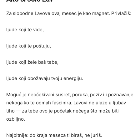
Za slobodne Lavove ovaj mesec je kao magnet. Privlačiš:
ljude koji te vide,
ljude koji te poštuju,
ljude koji žele baš tebe,
ljude koji obožavaju tvoju energiju.
Moguć je neočekivani susret, poruka, poziv ili poznavanje
nekoga ko te odmah fascinira. Lavovi ne ulaze u ljubav
tiho — za tebe ovo je početak nečega što može biti
ozbiljno.
Najbitnije: do kraja meseca ti biraš, ne juriš.