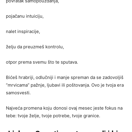
povratak samopouzdanja,
pojačanu intuiciju,
nalet inspiracije,
želju da preuzmeš kontrolu,
otpor prema svemu što te sputava.
Bićeš hrabriji, odlučniji i manje spreman da se zadovoljiš
“mrvicama” pažnje, ljubavi ili poštovanja. Ovo je tvoja era
samosvesti.
Najveća promena koju donosi ovaj mesec jeste fokus na
tebe: tvoje želje, tvoje potrebe, tvoje granice.