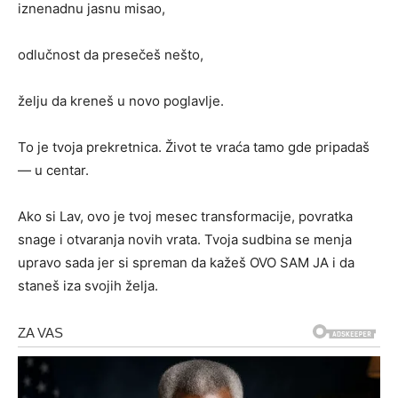
iznenadnu jasnu misao,
odlučnost da presečeš nešto,
želju da kreneš u novo poglavlje.
To je tvoja prekretnica. Život te vraća tamo gde pripadaš
— u centar.
Ako si Lav, ovo je tvoj mesec transformacije, povratka
snage i otvaranja novih vrata. Tvoja sudbina se menja
upravo sada jer si spreman da kažeš OVO SAM JA i da
staneš iza svojih želja.