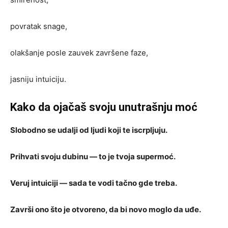
povratak snage,
olakšanje posle zauvek završene faze,
jasniju intuiciju.
Kako da ojačaš svoju unutrašnju moć
Slobodno se udalji od ljudi koji te iscrpljuju.
Prihvati svoju dubinu — to je tvoja supermoć.
Veruj intuiciji — sada te vodi tačno gde treba.
Završi ono što je otvoreno, da bi novo moglo da uđe.