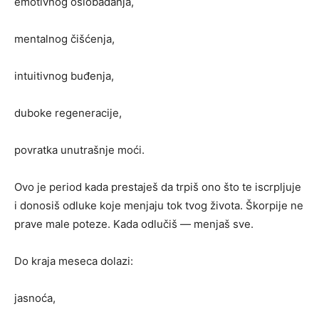
emotivnog oslobađanja,
mentalnog čišćenja,
intuitivnog buđenja,
duboke regeneracije,
povratka unutrašnje moći.
Ovo je period kada prestaješ da trpiš ono što te iscrpljuje
i donosiš odluke koje menjaju tok tvog života. Škorpije ne
prave male poteze. Kada odlučiš — menjaš sve.
Do kraja meseca dolazi:
jasnoća,