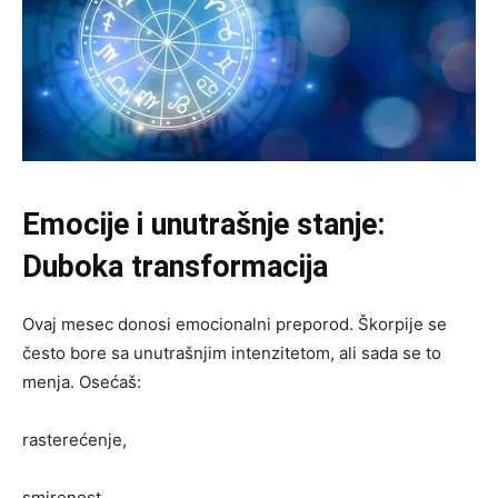
Emocije i unutrašnje stanje:
Duboka transformacija
Ovaj mesec donosi emocionalni preporod. Škorpije se
često bore sa unutrašnjim intenzitetom, ali sada se to
menja. Osećaš:
rasterećenje,
smirenost,