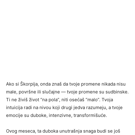
Ako si Škorpija, onda znaš da tvoje promene nikada nisu
male, površne ili slučajne — tvoje promene su sudbinske.
Ti ne živiš život “na pola”, niti osećaš “malo”. Tvoja
intuicija radi na nivou koji drugi jedva razumeju, a tvoje
emocije su duboke, intenzivne, transformišuće.
Ovog meseca, ta duboka unutrašnja snaga budi se još