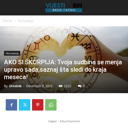
Home
Horoskop
Horoskop
AKO SI ŠKORPIJA: Tvoja sudbina se menja
upravo sada,saznaj šta sledi do kraja
meseca!
By
Urednik
-
December 9, 2025
2222
0
Oglasi - Advertisement