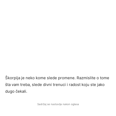
Škorpija je neko kome slede promene. Razmislite o tome
šta vam treba, slede divni trenuci i radost koju ste jako
dugo čekali.
Sadržaj se nastavlja nakon oglasa