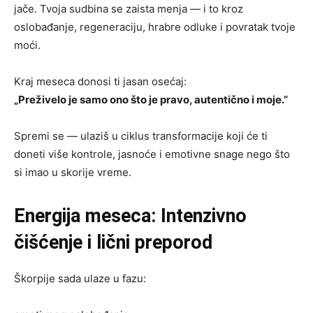
jače. Tvoja sudbina se zaista menja — i to kroz
oslobađanje, regeneraciju, hrabre odluke i povratak tvoje
moći.
Kraj meseca donosi ti jasan osećaj:
„Preživelo je samo ono što je pravo, autentično i moje.”
Spremi se — ulaziš u ciklus transformacije koji će ti
doneti više kontrole, jasnoće i emotivne snage nego što
si imao u skorije vreme.
Energija meseca: Intenzivno
čišćenje i lični preporod
Škorpije sada ulaze u fazu: