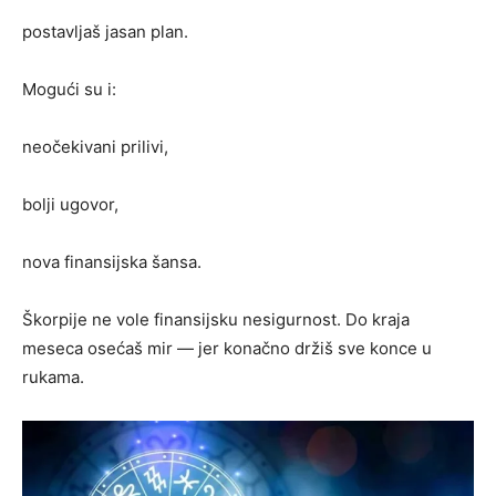
postavljaš jasan plan.
Mogući su i:
neočekivani prilivi,
bolji ugovor,
nova finansijska šansa.
Škorpije ne vole finansijsku nesigurnost. Do kraja
meseca osećaš mir — jer konačno držiš sve konce u
rukama.