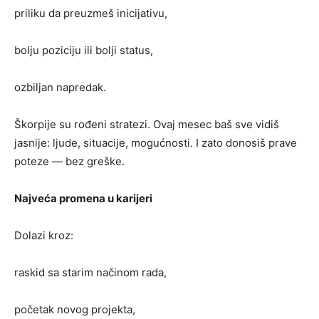
priliku da preuzmeš inicijativu,
bolju poziciju ili bolji status,
ozbiljan napredak.
Škorpije su rođeni stratezi. Ovaj mesec baš sve vidiš
jasnije: ljude, situacije, mogućnosti. I zato donosiš prave
poteze — bez greške.
Najveća promena u karijeri
Dolazi kroz:
raskid sa starim načinom rada,
početak novog projekta,