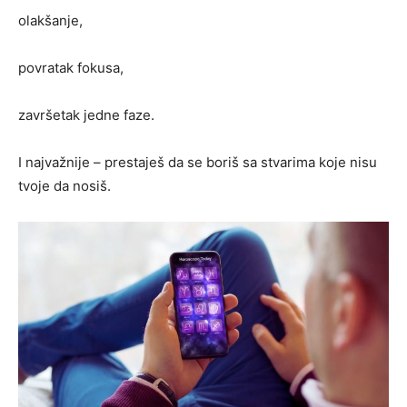
olakšanje,
povratak fokusa,
završetak jedne faze.
I najvažnije – prestaješ da se boriš sa stvarima koje nisu
tvoje da nosiš.