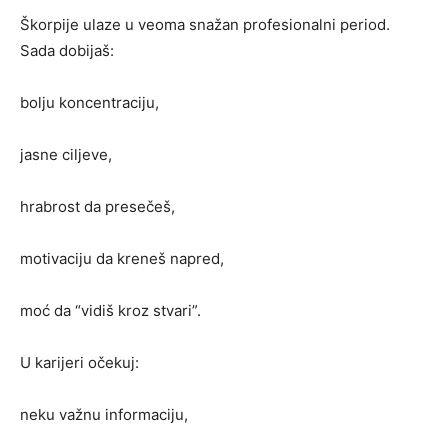
Škorpije ulaze u veoma snažan profesionalni period.
Sada dobijaš:
bolju koncentraciju,
jasne ciljeve,
hrabrost da presečeš,
motivaciju da kreneš napred,
moć da “vidiš kroz stvari”.
U karijeri očekuj:
neku važnu informaciju,