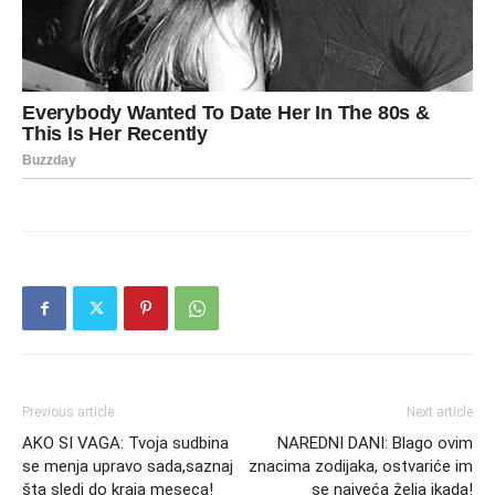
Previous article
Next article
AKO SI VAGA: Tvoja sudbina
NAREDNI DANI: Blago ovim
se menja upravo sada,saznaj
znacima zodijaka, ostvariće im
šta sledi do kraja meseca!
se najveća želja ikada!