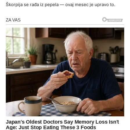
Škorpija se rađa iz pepela — ovaj mesec je upravo to.