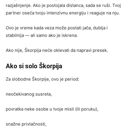
razjašnjenje. Ako je postojala distanca, sada se ruši. Tvoj
partner oseća tvoju intenzivnu energiju i reaguje na nju.
Ovo je vreme kada veza može postati jača, dublja i
stabilnija — ali samo ako je iskrena.
Ako nije, Škorpija neće oklevati da napravi presek.
Ako si solo Škorpija
Za slobodne Škorpije, ovo je period:
neočekivanog susreta,
povratka neke osobe u tvoje misli (ili poruku),
snažne privlačnosti,