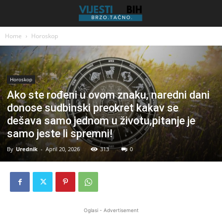
Home
Horoskop
Horoskop
Ako ste rođeni u ovom znaku, naredni dani
donose sudbinski preokret kakav se
dešava samo jednom u životu,pitanje je
samo jeste li spremni!
By
Urednik
-
April 20, 2026
313
0
Oglasi - Advertisement