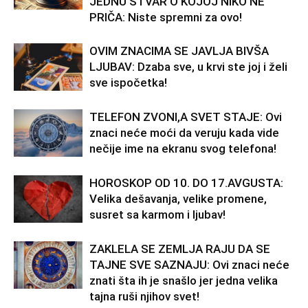
JEDNU STVAR O KOJOJ NIKO NE
PRIČA: Niste spremni za ovo!
OVIM ZNACIMA SE JAVLJA BIVŠA
LJUBAV: Dzaba sve, u krvi ste joj i želi
sve ispočetka!
TELEFON ZVONI,A SVET STAJE: Ovi
znaci neće moći da veruju kada vide
nečije ime na ekranu svog telefona!
HOROSKOP OD 10. DO 17.AVGUSTA:
Velika dešavanja, velike promene,
susret sa karmom i ljubav!
ZAKLELA SE ZEMLJA RAJU DA SE
TAJNE SVE SAZNAJU: Ovi znaci neće
znati šta ih je snašlo jer jedna velika
tajna ruši njihov svet!