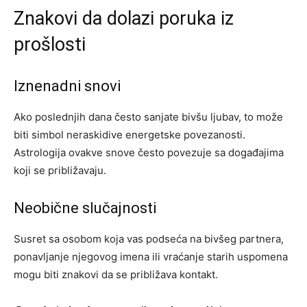
Znakovi da dolazi poruka iz
prošlosti
Iznenadni snovi
Ako poslednjih dana često sanjate bivšu ljubav, to može
biti simbol neraskidive energetske povezanosti.
Astrologija ovakve snove često povezuje sa događajima
koji se približavaju.
Neobične slučajnosti
Susret sa osobom koja vas podseća na bivšeg partnera,
ponavljanje njegovog imena ili vraćanje starih uspomena
mogu biti znakovi da se približava kontakt.