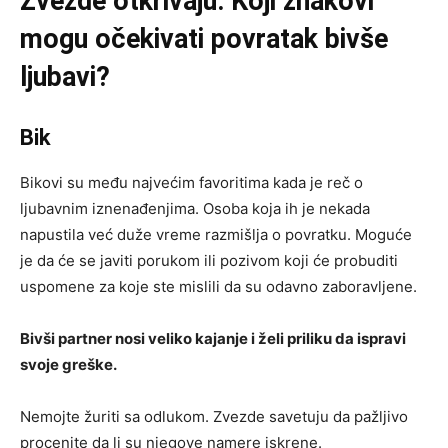
Zvezde otkrivaju: Koji znakovi
mogu očekivati povratak bivše
ljubavi?
Bik
Bikovi su među najvećim favoritima kada je reč o
ljubavnim iznenađenjima. Osoba koja ih je nekada
napustila već duže vreme razmišlja o povratku. Moguće
je da će se javiti porukom ili pozivom koji će probuditi
uspomene za koje ste mislili da su odavno zaboravljene.
Bivši partner nosi veliko kajanje i želi priliku da ispravi
svoje greške.
Nemojte žuriti sa odlukom. Zvezde savetuju da pažljivo
procenite da li su njegove namere iskrene.