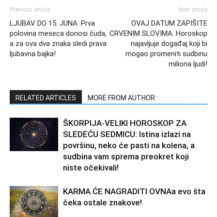
Previous article
Next article
LJUBAV DO 15. JUNA: Prva
OVAJ DATUM ZAPIŠITE
polovina meseca donosi čuda,
CRVENIM SLOVIMA: Horoskop
a za ova dva znaka sledi prava
najavljuje događaj koji bi
ljubavna bajka!
mogao promeniti sudbinu
miliona ljudi!
RELATED ARTICLES
MORE FROM AUTHOR
ŠKORPIJA-VELIKI HOROSKOP ZA
SLEDEĆU SEDMICU: Istina izlazi na
površinu, neko će pasti na kolena, a
sudbina vam sprema preokret koji
niste očekivali!
KARMA ĆE NAGRADITI OVNAa evo šta
čeka ostale znakove!