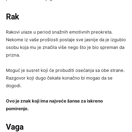
Rak
Rakovi ulaze u period snažnih emotivnih preokreta.
Nekome iz vaše prošlosti postaje sve jasnije da je izgubio
osobu koja mu je značila više nego što je bio spreman da
prizna.
Moguć je susret koji će probuditi osećanja sa obe strane.
Razgovor koji dugo čekate konačno bi mogao da se
dogodi.
Ovo je znak koji ima najveće šanse za iskreno
pomirenje.
Vaga