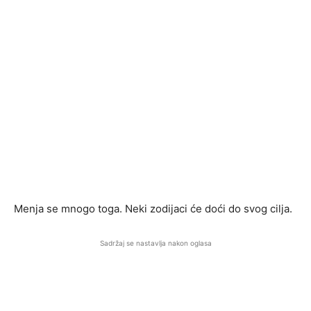
Menja se mnogo toga. Neki zodijaci će doći do svog cilja.
Sadržaj se nastavlja nakon oglasa