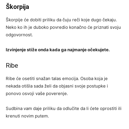
Škorpija
Škorpije će dobiti priliku da čuju reči koje dugo čekaju.
Neko ko ih je duboko povredio konačno će priznati svoju
odgovornost.
Izvinjenje stiže onda kada ga najmanje očekujete.
Ribe
Ribe će osetiti snažan talas emocija. Osoba koja je
nekada otišla sada želi da objasni svoje postupke i
ponovo osvoji vaše poverenje.
Sudbina vam daje priliku da odlučite da li ćete oprostiti ili
krenuti novim putem.