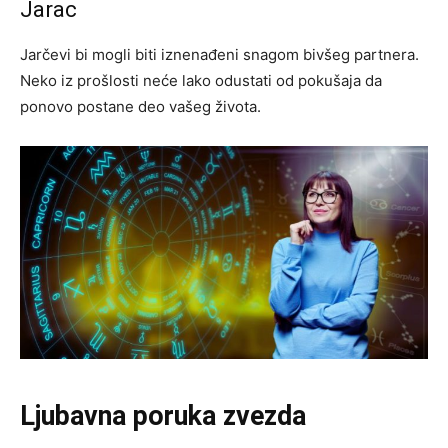
Jarac
Jarčevi bi mogli biti iznenađeni snagom bivšeg partnera.
Neko iz prošlosti neće lako odustati od pokušaja da
ponovo postane deo vašeg života.
Ljubavna poruka zvezda