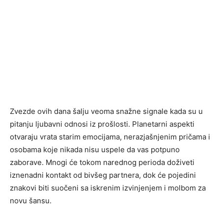
Zvezde ovih dana šalju veoma snažne signale kada su u
pitanju ljubavni odnosi iz prošlosti. Planetarni aspekti
otvaraju vrata starim emocijama, nerazjašnjenim pričama i
osobama koje nikada nisu uspele da vas potpuno
zaborave. Mnogi će tokom narednog perioda doživeti
iznenadni kontakt od bivšeg partnera, dok će pojedini
znakovi biti suočeni sa iskrenim izvinjenjem i molbom za
novu šansu.