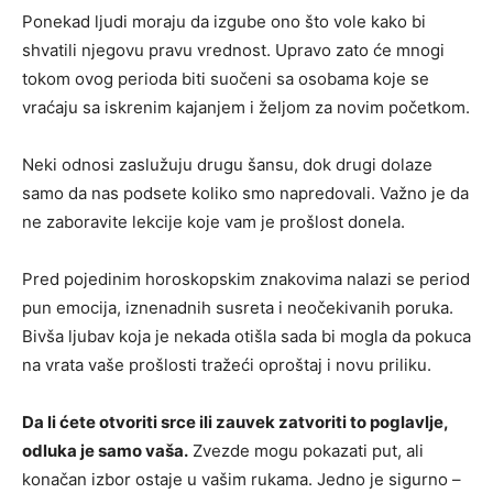
Ponekad ljudi moraju da izgube ono što vole kako bi
shvatili njegovu pravu vrednost. Upravo zato će mnogi
tokom ovog perioda biti suočeni sa osobama koje se
vraćaju sa iskrenim kajanjem i željom za novim početkom.
Neki odnosi zaslužuju drugu šansu, dok drugi dolaze
samo da nas podsete koliko smo napredovali. Važno je da
ne zaboravite lekcije koje vam je prošlost donela.
Pred pojedinim horoskopskim znakovima nalazi se period
pun emocija, iznenadnih susreta i neočekivanih poruka.
Bivša ljubav koja je nekada otišla sada bi mogla da pokuca
na vrata vaše prošlosti tražeći oproštaj i novu priliku.
Da li ćete otvoriti srce ili zauvek zatvoriti to poglavlje,
odluka je samo vaša.
Zvezde mogu pokazati put, ali
konačan izbor ostaje u vašim rukama. Jedno je sigurno –