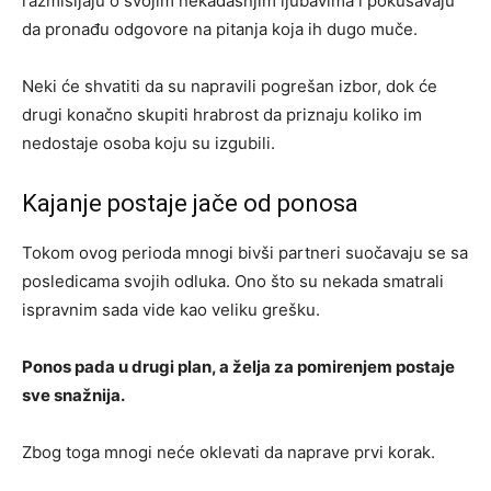
razmišljaju o svojim nekadašnjim ljubavima i pokušavaju
da pronađu odgovore na pitanja koja ih dugo muče.
Neki će shvatiti da su napravili pogrešan izbor, dok će
drugi konačno skupiti hrabrost da priznaju koliko im
nedostaje osoba koju su izgubili.
Kajanje postaje jače od ponosa
Tokom ovog perioda mnogi bivši partneri suočavaju se sa
posledicama svojih odluka. Ono što su nekada smatrali
ispravnim sada vide kao veliku grešku.
Ponos pada u drugi plan, a želja za pomirenjem postaje
sve snažnija.
Zbog toga mnogi neće oklevati da naprave prvi korak.