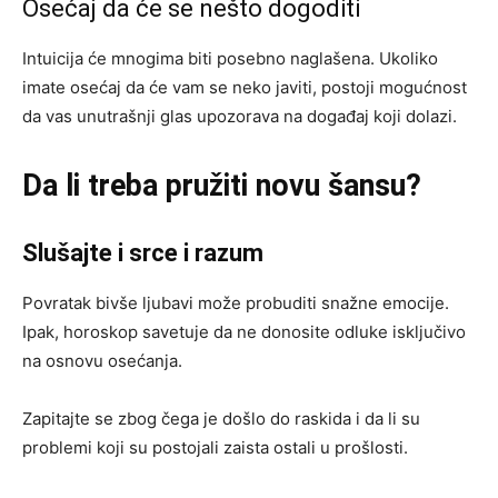
Osećaj da će se nešto dogoditi
Intuicija će mnogima biti posebno naglašena. Ukoliko
imate osećaj da će vam se neko javiti, postoji mogućnost
da vas unutrašnji glas upozorava na događaj koji dolazi.
Da li treba pružiti novu šansu?
Slušajte i srce i razum
Povratak bivše ljubavi može probuditi snažne emocije.
Ipak, horoskop savetuje da ne donosite odluke isključivo
na osnovu osećanja.
Zapitajte se zbog čega je došlo do raskida i da li su
problemi koji su postojali zaista ostali u prošlosti.