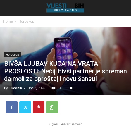
Home
Horoskop
Horoskop
BIVŠA LJUBAV KUCA NA VRATA
PROŠLOSTI: Nečiji bivši partner je spreman
da moli za oproštaj i novu šansu!
By
Urednik
-
June 3, 2026
706
0
Oglasi - Advertisement