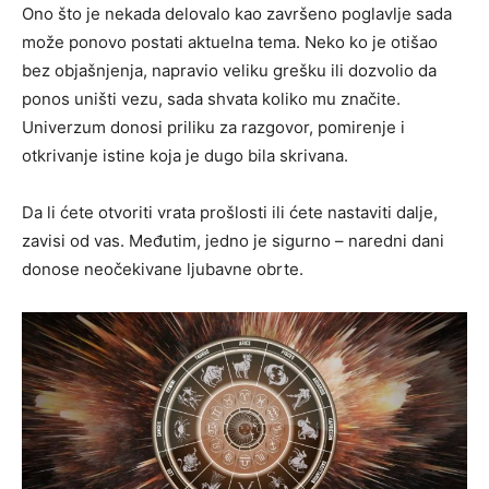
Ono što je nekada delovalo kao završeno poglavlje sada
može ponovo postati aktuelna tema. Neko ko je otišao
bez objašnjenja, napravio veliku grešku ili dozvolio da
ponos uništi vezu, sada shvata koliko mu značite.
Univerzum donosi priliku za razgovor, pomirenje i
otkrivanje istine koja je dugo bila skrivana.
Da li ćete otvoriti vrata prošlosti ili ćete nastaviti dalje,
zavisi od vas. Međutim, jedno je sigurno – naredni dani
donose neočekivane ljubavne obrte.