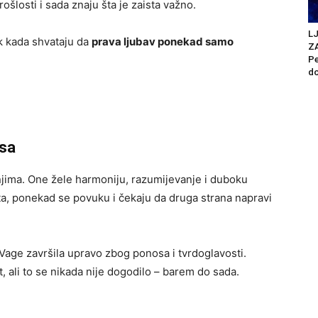
rošlosti i sada znaju šta je zaista važno.
L
k kada shvataju da
prava ljubav ponekad samo
Z
Pe
do
osa
njima. One žele harmoniju, razumijevanje i duboku
a, ponekad se povuku i čekaju da druga strana napravi
 Vage završila upravo zbog ponosa i tvrdoglavosti.
, ali to se nikada nije dogodilo – barem do sada.