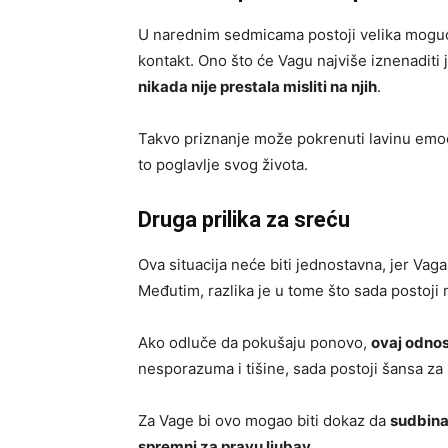
U narednim sedmicama postoji velika mogućn
kontakt. Ono što će Vagu najviše iznenaditi 
nikada nije prestala misliti na njih
.
Takvo priznanje može pokrenuti lavinu emoci
to poglavlje svog života.
Druga prilika za sreću
Ova situacija neće biti jednostavna, jer Vaga 
Međutim, razlika je u tome što sada postoji 
Ako odluče da pokušaju ponovo,
ovaj odnos
nesporazuma i tišine, sada postoji šansa za 
Za Vage bi ovo mogao biti dokaz da
sudbina
spremni za pravu ljubav
.