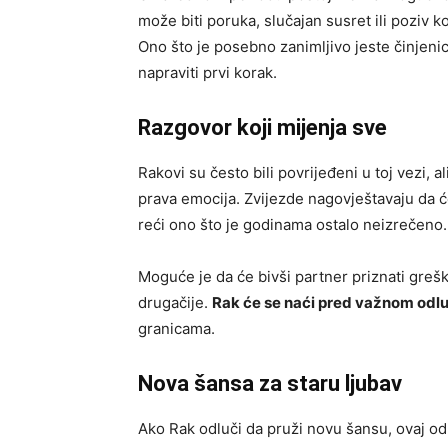
može biti poruka, slučajan susret ili poziv 
Ono što je posebno zanimljivo jeste činjeni
napraviti prvi korak.
Razgovor koji mijenja sve
Rakovi su često bili povrijeđeni u toj vezi, a
prava emocija. Zvijezde nagovještavaju da 
reći ono što je godinama ostalo neizrečeno.
Moguće je da će bivši partner priznati grešk
drugačije.
Rak će se naći pred važnom od
granicama.
Nova šansa za staru ljubav
Ako Rak odluči da pruži novu šansu, ovaj od