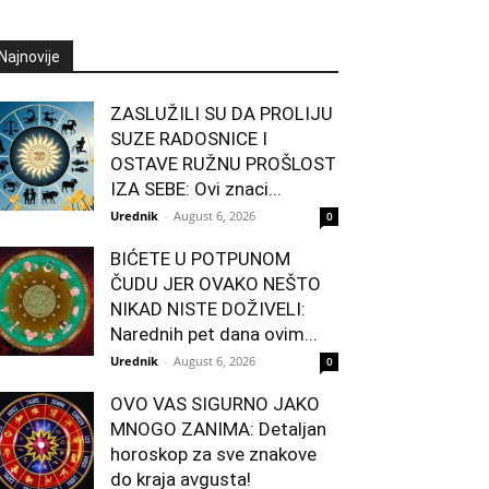
Najnovije
ZASLUŽILI SU DA PROLIJU
SUZE RADOSNICE I
OSTAVE RUŽNU PROŠLOST
IZA SEBE: Ovi znaci...
Urednik
-
August 6, 2026
0
BIĆETE U POTPUNOM
ČUDU JER OVAKO NEŠTO
NIKAD NISTE DOŽIVELI:
Narednih pet dana ovim...
Urednik
-
August 6, 2026
0
OVO VAS SIGURNO JAKO
MNOGO ZANIMA: Detaljan
horoskop za sve znakove
do kraja avgusta!