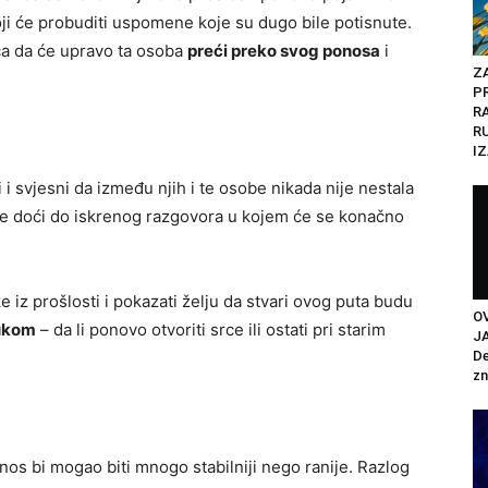
koji će probuditi uspomene koje su dugo bile potisnute.
ca da će upravo ta osoba
preći preko svog ponosa
i
Z
P
R
R
IZ
li i svjesni da između njih i te osobe nikada nije nestala
će doći do iskrenog razgovora u kojem će se konačno
e iz prošlosti i pokazati želju da stvari ovog puta budu
O
lukom
– da li ponovo otvoriti srce ili ostati pri starim
J
De
zn
nos bi mogao biti mnogo stabilniji nego ranije. Razlog