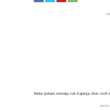
Ogl
Neke ljubavi nemaju rok trajanja. Ima i onih 
Sadržaj 