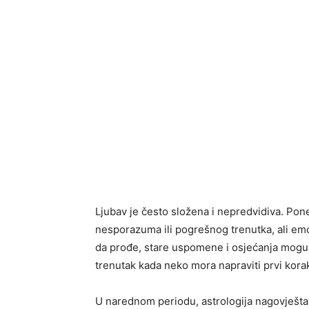
Ljubav je često složena i nepredvidiva. Pon
nesporazuma ili pogrešnog trenutka, ali em
da prođe, stare uspomene i osjećanja mogu 
trenutak kada neko mora napraviti prvi kora
U narednom periodu, astrologija nagovješta