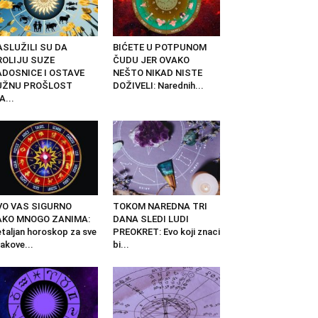
ASLUŽILI SU DA
BIĆETE U POTPUNOM
ROLIJU SUZE
ČUDU JER OVAKO
ADOSNICE I OSTAVE
NEŠTO NIKAD NISTE
UŽNU PROŠLOST
DOŽIVELI: Narednih...
A...
VO VAS SIGURNO
TOKOM NAREDNA TRI
AKO MNOGO ZANIMA:
DANA SLEDI LUDI
taljan horoskop za sve
PREOKRET: Evo koji znaci
akove...
bi...