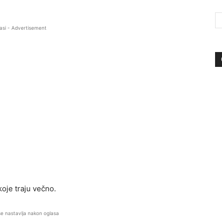
asi - Advertisement
koje traju večno.
se nastavlja nakon oglasa