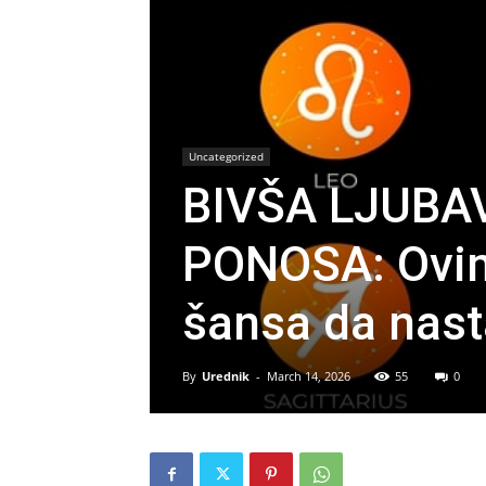
Uncategorized
BIVŠA LJUBA
PONOSA: Ovim
šansa da nast
By
Urednik
-
March 14, 2026
55
0