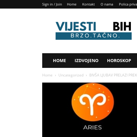
Sign in / Join
Home
Kontakt
O nama
Polica priv
Vijesti
BIH
HOME
IZDVOJENO
HOROSKOP
Home
Uncategorized
BIVŠA LJUBAV PRELAZI PREK