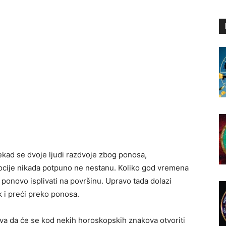
ekad se dvoje ljudi razdvoje zbog ponosa,
ocije nikada potpuno ne nestanu. Koliko god vremena
ponovo isplivati na površinu. Upravo tada dolazi
k i preći preko ponosa.
va da će se kod nekih horoskopskih znakova otvoriti