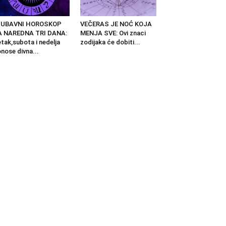
JUBAVNI HOROSKOP
VEČERAS JE NOĆ KOJA
A NAREDNA TRI DANA:
MENJA SVE: Ovi znaci
tak,subota i nedelja
zodijaka će dobiti...
nose divna...