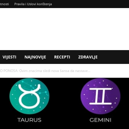
atnosti
Pravila i Uslovi korištenja
VIJESTI
NAJNOVIJE
RECEPTI
ZDRAVLJE
O PONOSA: Ovim znacima sledi nova šansa da nastave...