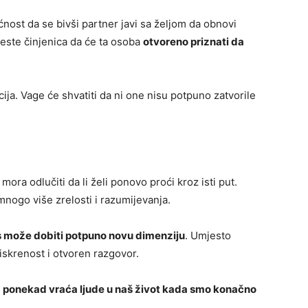
ost da se bivši partner javi sa željom da obnovi
jeste činjenica da će ta osoba
otvoreno priznati da
ja. Vage će shvatiti da ni one nisu potpuno zatvorile
mora odlučiti da li želi ponovo proći kroz isti put.
mnogo više zrelosti i razumijevanja.
 može dobiti potpuno novu dimenziju
. Umjesto
iskrenost i otvoren razgovor.
 ponekad vraća ljude u naš život kada smo konačno