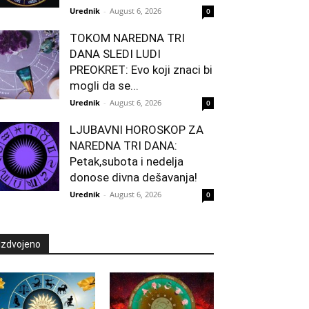
Urednik
-
August 6, 2026
0
TOKOM NAREDNA TRI
DANA SLEDI LUDI
PREOKRET: Evo koji znaci bi
mogli da se...
Urednik
-
August 6, 2026
0
LJUBAVNI HOROSKOP ZA
NAREDNA TRI DANA:
Petak,subota i nedelja
donose divna dešavanja!
Urednik
-
August 6, 2026
0
Izdvojeno