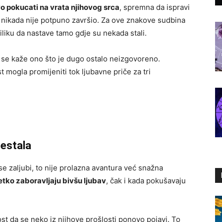
o pokucati na vrata njihovog srca
, spremna da ispravi
 nikada nije potpuno završio. Za ove znakove sudbina
iliku da nastave tamo gdje su nekada stali.
se kaže ono što je dugo ostalo neizgovoreno.
t mogla promijeniti tok ljubavne priče za tri
nestala
se zaljubi, to nije prolazna avantura već snažna
jetko zaboravljaju bivšu ljubav
, čak i kada pokušavaju
t da se neko iz njihove prošlosti ponovo pojavi. To