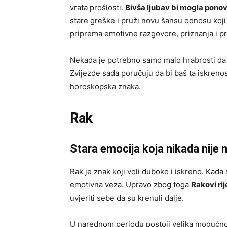
vrata prošlosti.
Bivša ljubav bi mogla ponov
stare greške i pruži novu šansu odnosu koji
priprema emotivne razgovore, priznanja i pr
Nekada je potrebno samo malo hrabrosti da 
Zvijezde sada poručuju da bi baš ta iskrenos
horoskopska znaka.
Rak
Stara emocija koja nikada nije 
Rak je znak koji voli duboko i iskreno. Kada 
emotivna veza. Upravo zbog toga
Rakovi ri
uvjeriti sebe da su krenuli dalje.
U narednom periodu postoji velika mogućnos