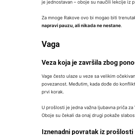
je jednostavan – oboje su naučili lekcije iz p
Za mnoge Rakove ovo bi mogao biti trenuta
napravi pauzu, ali nikada ne nestane
.
Vaga
Veza koja je završila zbog pon
Vage često ulaze u veze sa velikim očekiva
povezanost. Međutim, kada dođe do konflikt
prvi korak.
U prošlosti je jedna važna ljubavna priča za
Oboje su čekali da onaj drugi pokaže slabost
Iznenadni povratak iz prošlosti