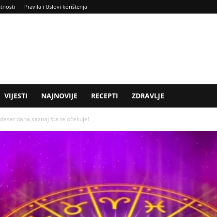
atnosti
Pravila i Uslovi korištenja
VIJESTI
NAJNOVIJE
RECEPTI
ZDRAVLJE
eset dana,saznaj šta te očekuje!