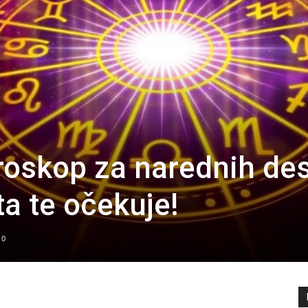
oskop za narednih de
a te očekuje!
0