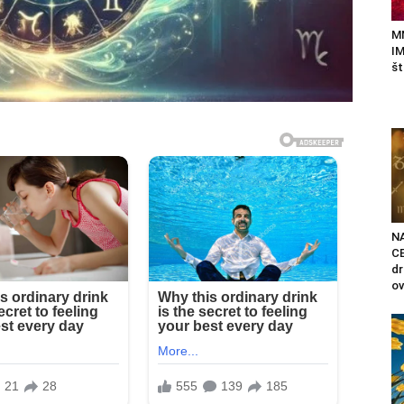
M
IM
št
N
C
d
ov