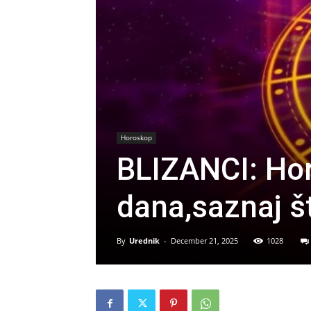
Horoskop
BLIZANCI: Hor
dana,saznaj št
By
Urednik
-
December 21, 2025
1028