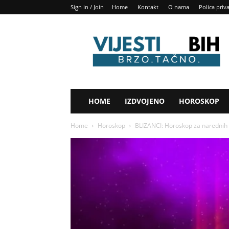
Sign in / Join
Home
Kontakt
O nama
Polica priv
Vijesti
BIH
HOME
IZDVOJENO
HOROSKOP
Home
Horoskop
BLIZANCI: Horoskop za narednih d