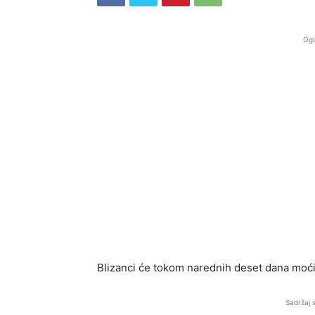
Ogl
Blizanci će tokom narednih deset dana moći
Sadržaj 