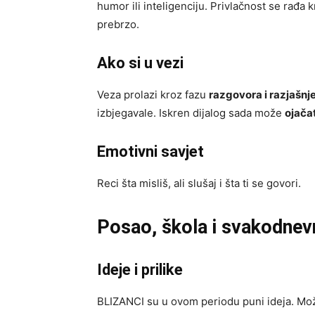
humor ili inteligenciju. Privlačnost se rađa 
prebrzo.
Ako si u vezi
Veza prolazi kroz fazu
razgovora i razjašnj
izbjegavale. Iskren dijalog sada može
ojača
Emotivni savjet
Reci šta misliš, ali slušaj i šta ti se govori.
Posao, škola i svakodne
Ideje i prilike
BLIZANCI su u ovom periodu puni ideja. Možeš