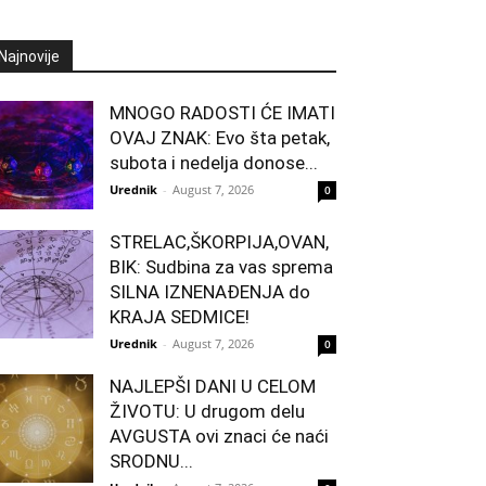
Najnovije
MNOGO RADOSTI ĆE IMATI
OVAJ ZNAK: Evo šta petak,
subota i nedelja donose...
Urednik
-
August 7, 2026
0
STRELAC,ŠKORPIJA,OVAN,
BIK: Sudbina za vas sprema
SILNA IZNENAĐENJA do
KRAJA SEDMICE!
Urednik
-
August 7, 2026
0
NAJLEPŠI DANI U CELOM
ŽIVOTU: U drugom delu
AVGUSTA ovi znaci će naći
SRODNU...