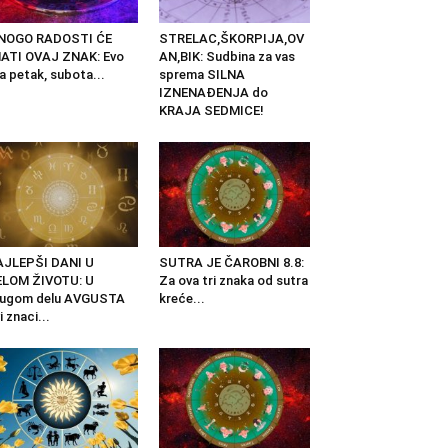
NOGO RADOSTI ĆE
STRELAC,ŠKORPIJA,OV
ATI OVAJ ZNAK: Evo
AN,BIK: Sudbina za vas
a petak, subota...
sprema SILNA
IZNENAĐENJA do
KRAJA SEDMICE!
AJLEPŠI DANI U
SUTRA JE ČAROBNI 8.8:
ELOM ŽIVOTU: U
Za ova tri znaka od sutra
rugom delu AVGUSTA
kreće...
i znaci...