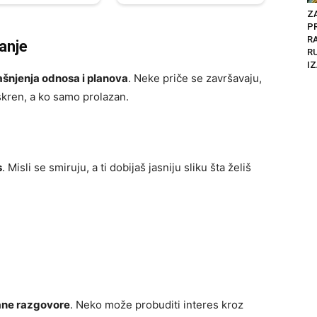
Z
P
R
anje
R
IZ
ašnjenja odnosa i planova
. Neke priče se završavaju,
skren, a ko samo prolazan.
s
. Misli se smiruju, a ti dobijaš jasniju sliku šta želiš
vane razgovore
. Neko može probuditi interes kroz