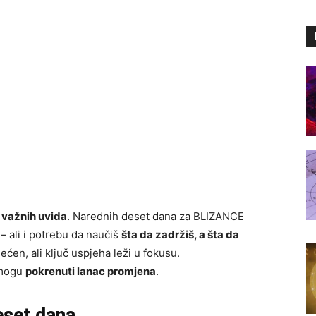
 važnih uvida
. Narednih deset dana za BLIZANCE
– ali i potrebu da naučiš
šta da zadržiš, a šta da
ećen, ali ključ uspjeha leži u fokusu.
a mogu
pokrenuti lanac promjena
.
eset dana