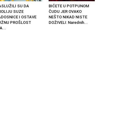
ASLUŽILI SU DA
BIĆETE U POTPUNOM
ROLIJU SUZE
ČUDU JER OVAKO
ADOSNICE I OSTAVE
NEŠTO NIKAD NISTE
UŽNU PROŠLOST
DOŽIVELI: Narednih...
A...