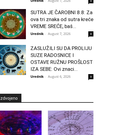
Urednik
-
August 7, 2026
0
SUTRA JE ČAROBNI 8.8: Za
ova tri znaka od sutra kreće
VREME SREĆE, baš...
Urednik
-
August 7, 2026
0
ZASLUŽILI SU DA PROLIJU
SUZE RADOSNICE I
OSTAVE RUŽNU PROŠLOST
IZA SEBE: Ovi znaci...
Urednik
-
August 6, 2026
0
Izdvojeno