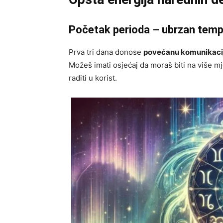
Početak perioda – ubrzan tem
Prva tri dana donose
povećanu komunikaci
Možeš imati osjećaj da moraš biti na više mj
raditi u korist.