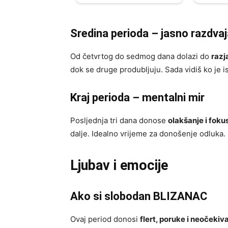
Sredina perioda – jasno razdvaj
Od četvrtog do sedmog dana dolazi do
razj
dok se druge produbljuju. Sada vidiš ko je i
Kraj perioda – mentalni mir
Posljednja tri dana donose
olakšanje i foku
dalje. Idealno vrijeme za donošenje odluka.
Ljubav i emocije
Ako si slobodan BLIZANAC
Ovaj period donosi
flert, poruke i neočeki