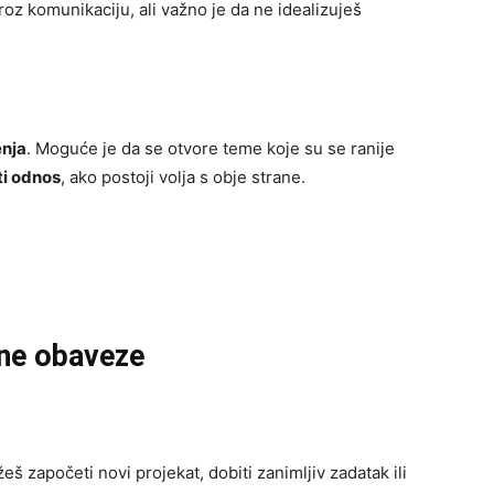
kroz komunikaciju, ali važno je da ne idealizuješ
enja
. Moguće je da se otvore teme koje su se ranije
ti odnos
, ako postoji volja s obje strane.
vne obaveze
 započeti novi projekat, dobiti zanimljiv zadatak ili