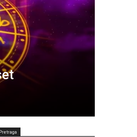
set
Pretraga