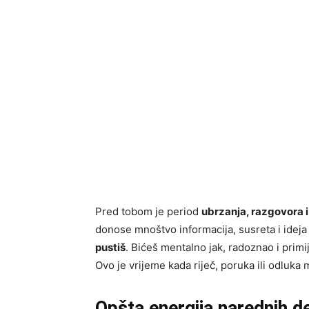
Pred tobom je period
ubrzanja, razgovora i
donose mnoštvo informacija, susreta i ideja 
pustiš
. Bićeš mentalno jak, radoznao i primij
Ovo je vrijeme kada riječ, poruka ili odluk
Opšta energija narednih d