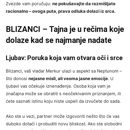
Zvezde vam poručuju:
ne pokušavajte da razmišljate
racionalno – ovoga puta, prava odluka dolazi iz srca.
BLIZANCI – Tajna je u rečima koje
dolaze kad se najmanje nadate
Ljubav: Poruka koja vam otvara oči i srce
Blizanci, vaš vladar Merkur ulazi u aspekt sa Neptunom –
što donosi
nejasne misli, ali veoma jasne emocije
. U
ljubavi vas očekuje iznenađenje. Osoba koja vam je
značajna može se obratiti s neočekivanim priznanjem, ili
ćete saznati istinu koju niste uspeli da izvučete do sada.
Ako ste u vezi, partner može izgovoriti nešto što će vas
duboko dotaći i probuditi novu bliskost. Ako ste slobodni