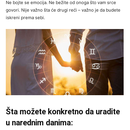
Ne bojte se emocija. Ne bežite od onoga što vam srce
govori. Nije važno šta će drugi reći – važno je da budete
iskreni prema sebi.
Šta možete konkretno da uradite
u narednim danima: