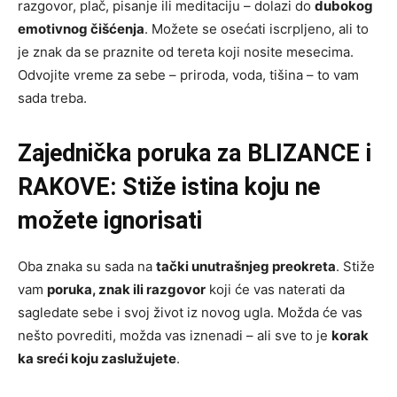
razgovor, plač, pisanje ili meditaciju – dolazi do
dubokog
emotivnog čišćenja
. Možete se osećati iscrpljeno, ali to
je znak da se praznite od tereta koji nosite mesecima.
Odvojite vreme za sebe – priroda, voda, tišina – to vam
sada treba.
Zajednička poruka za BLIZANCE i
RAKOVE: Stiže istina koju ne
možete ignorisati
Oba znaka su sada na
tački unutrašnjeg preokreta
. Stiže
vam
poruka, znak ili razgovor
koji će vas naterati da
sagledate sebe i svoj život iz novog ugla. Možda će vas
nešto povrediti, možda vas iznenadi – ali sve to je
korak
ka sreći koju zaslužujete
.