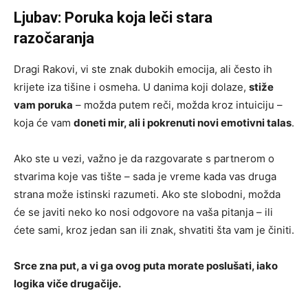
Ljubav: Poruka koja leči stara
razočaranja
Dragi Rakovi, vi ste znak dubokih emocija, ali često ih
krijete iza tišine i osmeha. U danima koji dolaze,
stiže
vam poruka
– možda putem reči, možda kroz intuiciju –
koja će vam
doneti mir, ali i pokrenuti novi emotivni talas
.
Ako ste u vezi, važno je da razgovarate s partnerom o
stvarima koje vas tište – sada je vreme kada vas druga
strana može istinski razumeti. Ako ste slobodni, možda
će se javiti neko ko nosi odgovore na vaša pitanja – ili
ćete sami, kroz jedan san ili znak, shvatiti šta vam je činiti.
Srce zna put, a vi ga ovog puta morate poslušati, iako
logika viče drugačije.