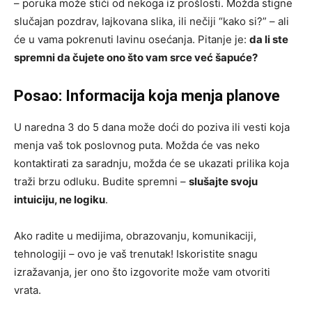
– poruka može stići od nekoga iz prošlosti. Možda stigne
slučajan pozdrav, lajkovana slika, ili nečiji “kako si?” – ali
će u vama pokrenuti lavinu osećanja. Pitanje je:
da li ste
spremni da čujete ono što vam srce već šapuće?
Posao: Informacija koja menja planove
U naredna 3 do 5 dana može doći do poziva ili vesti koja
menja vaš tok poslovnog puta. Možda će vas neko
kontaktirati za saradnju, možda će se ukazati prilika koja
traži brzu odluku. Budite spremni –
slušajte svoju
intuiciju, ne logiku
.
Ako radite u medijima, obrazovanju, komunikaciji,
tehnologiji – ovo je vaš trenutak! Iskoristite snagu
izražavanja, jer ono što izgovorite može vam otvoriti
vrata.