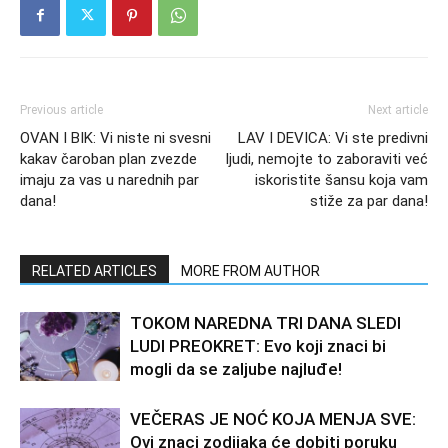
Previous article
Next article
OVAN I BIK: Vi niste ni svesni
LAV I DEVICA: Vi ste predivni
kakav čaroban plan zvezde
ljudi, nemojte to zaboraviti već
imaju za vas u narednih par
iskoristite šansu koja vam
dana!
stiže za par dana!
RELATED ARTICLES
MORE FROM AUTHOR
TOKOM NAREDNA TRI DANA SLEDI
LUDI PREOKRET: Evo koji znaci bi
mogli da se zaljube najluđe!
VEČERAS JE NOĆ KOJA MENJA SVE:
Ovi znaci zodijaka će dobiti poruku