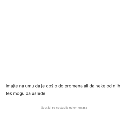
Imajte na umu da je došlo do promena ali da neke od njih
tek mogu da uslede.
Sadržaj se nastavlja nakon oglasa