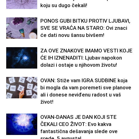
koju su dugo čekali!
PONOS GUBI BITKU PROTIV LJUBAVI,
SVE SE VRAĆA NA STARO: Ovi znaci
će dati novu šansu bivšem!
ZA OVE ZNAKOVE IMAMO VESTI KOJE
ĆE IH IZNENADITI: Ljubav napokon
dolazi i ostaje u njihovom životu!
OVAN: Stiže vam IGRA SUDBINE koja
bi mogla da vam poremeti sve planove
ali i donese neviđenu radost u vaš
život!
OVAN-DANAS JE DAN KOJI STE
ČEKALI CEO ŽIVOT: Evo kakva
fantastična dešavanja slede ove
srede, 5.avgusta!