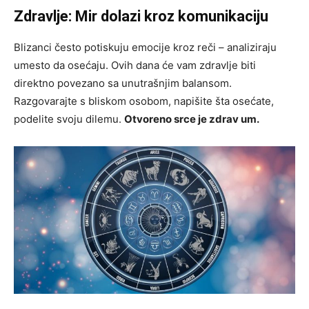
Zdravlje: Mir dolazi kroz komunikaciju
Blizanci često potiskuju emocije kroz reči – analiziraju
umesto da osećaju. Ovih dana će vam zdravlje biti
direktno povezano sa unutrašnjim balansom.
Razgovarajte s bliskom osobom, napišite šta osećate,
podelite svoju dilemu.
Otvoreno srce je zdrav um.