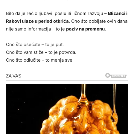
Bilo da je reč o ljubavi, poslu ili ličnom razvoju –
Blizanci i
Rakovi ulaze u period otkrića
. Ono što dobijate ovih dana
nije samo informacija – to je
poziv na promenu
.
Ono što osećate – to je put.
Ono što vam stiže – to je potvrda.
Ono što odlučite – to menja sve.