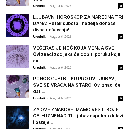
Urednik
-
August 6, 2026
0
LJUBAVNI HOROSKOP ZA NAREDNA TRI
DANA: Petak,subota i nedelja donose
divna dešavanja!
Urednik
-
August 6, 2026
0
VEČERAS JE NOĆ KOJA MENJA SVE:
Ovi znaci zodijaka će dobiti poruku koju
su...
Urednik
-
August 6, 2026
0
PONOS GUBI BITKU PROTIV LJUBAVI,
SVE SE VRAĆA NA STARO: Ovi znaci će
dati...
Urednik
-
August 6, 2026
0
ZA OVE ZNAKOVE IMAMO VESTI KOJE
ĆE IH IZNENADITI: Ljubav napokon dolazi
i ostaje...
Urednik
-
August 5, 2026
0