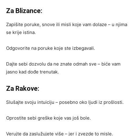
Za Blizance:
Zapišite poruke, snove ili misli koje vam dolaze – u njima
se krije istina.
Odgovorite na poruke koje ste izbegavali.
Dajte sebi dozvolu da ne znate odmah sve – biće vam
jasno kad dođe trenutak.
Za Rakove:
Slušajte svoju intuiciju – posebno oko ljudi iz prošlosti.
Oprostite sebi greške koje vas još bole.
Verujte da zaslužujete više – jer i zvezde to misle.