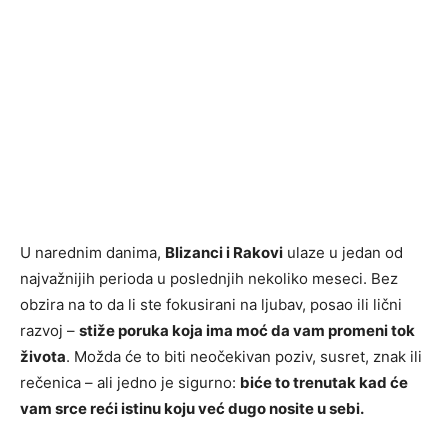
U narednim danima,
Blizanci i Rakovi
ulaze u jedan od
najvažnijih perioda u poslednjih nekoliko meseci. Bez
obzira na to da li ste fokusirani na ljubav, posao ili lični
razvoj –
stiže poruka koja ima moć da vam promeni tok
života
. Možda će to biti neočekivan poziv, susret, znak ili
rečenica – ali jedno je sigurno:
biće to trenutak kad će
vam srce reći istinu koju već dugo nosite u sebi.