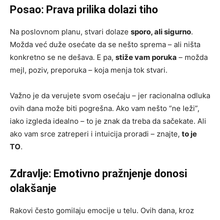
Posao: Prava prilika dolazi tiho
Na poslovnom planu, stvari dolaze
sporo, ali sigurno
.
Možda već duže osećate da se nešto sprema – ali ništa
konkretno se ne dešava. E pa,
stiže vam poruka
– možda
mejl, poziv, preporuka – koja menja tok stvari.
Važno je da verujete svom osećaju – jer racionalna odluka
ovih dana može biti pogrešna. Ako vam nešto “ne leži”,
iako izgleda idealno – to je znak da treba da sačekate. Ali
ako vam srce zatreperi i intuicija proradi – znajte,
to je
TO
.
Zdravlje: Emotivno pražnjenje donosi
olakšanje
Rakovi često gomilaju emocije u telu. Ovih dana, kroz