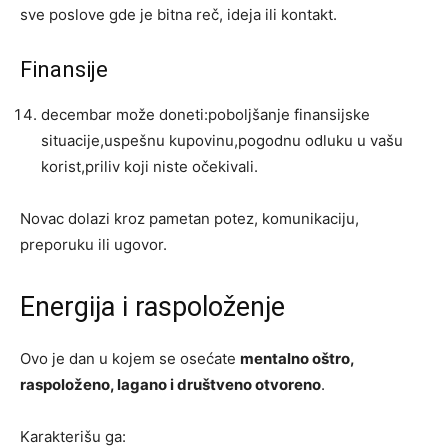
sve poslove gde je bitna reč, ideja ili kontakt.
Finansije
decembar može doneti:poboljšanje finansijske
situacije,uspešnu kupovinu,pogodnu odluku u vašu
korist,priliv koji niste očekivali.
Novac dolazi kroz pametan potez, komunikaciju,
preporuku ili ugovor.
Energija i raspoloženje
Ovo je dan u kojem se osećate
mentalno oštro,
raspoloženo, lagano i društveno otvoreno
.
Karakterišu ga: