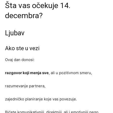
Šta vas očekuje 14.
decembra?
Ljubav
Ako ste u vezi
Ovaj dan donosi:
razgovor koji menja sve
, ali u pozitivnom smeru,
razumevanje partnera,
zajedničko planiranje koje vas povezuje.
Bićete komunikativniji, direktniji, ali i emotivniji nego