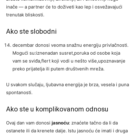
inače — a partner će to doživeti kao lep i osvežavajući
trenutak bliskosti.
Ako ste slobodni
decembar donosi veoma snažnu energiju privlačnosti.
Mogući su:iznenadan susret,poruka od osobe koja
vam se sviđa,flert koji vodi u nešto više,upoznavanje
preko prijatelja ili putem društvenih mreža.
U svakom slučaju, ljubavna energija je brza, vesela i puna
spontanosti.
Ako ste u komplikovanom odnosu
Ovaj dan vam donosi
jasnoću
: znaćete tačno da li da
ostanete ili da krenete dalje. Istu jasnoću će imati i druga