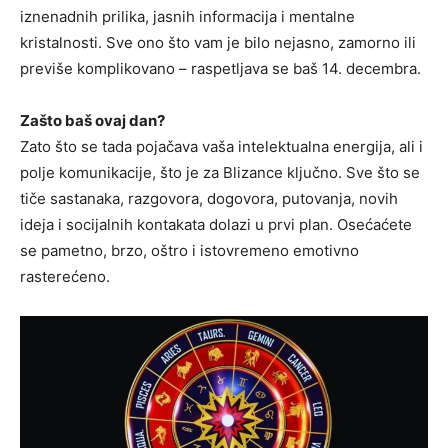
iznenadnih prilika, jasnih informacija i mentalne
kristalnosti. Sve ono što vam je bilo nejasno, zamorno ili
previše komplikovano – raspetljava se baš 14. decembra.
Zašto baš ovaj dan?
Zato što se tada pojačava vaša intelektualna energija, ali i
polje komunikacije, što je za Blizance ključno. Sve što se
tiče sastanaka, razgovora, dogovora, putovanja, novih
ideja i socijalnih kontakata dolazi u prvi plan. Osećaćete
se pametno, brzo, oštro i istovremeno emotivno
rasterećeno.