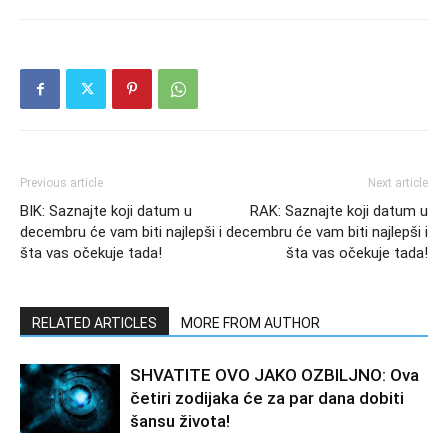
Previous article
Next article
BIK: Saznajte koji datum u
RAK: Saznajte koji datum u
decembru će vam biti najlepši i
decembru će vam biti najlepši i
šta vas očekuje tada!
šta vas očekuje tada!
RELATED ARTICLES
MORE FROM AUTHOR
SHVATITE OVO JAKO OZBILJNO: Ova
četiri zodijaka će za par dana dobiti
šansu života!