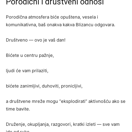
Porodični i društveni odnosi
Porodična atmosfera biće opuštena, vesela i
komunikativna, baš onakva kakva Blizancu odgovara.
Društveno — ovo je vaš dan!
Bićete u centru pažnje,
ljudi će vam prilaziti,
bićete zanimljivi, duhoviti, pronicljivi,
a društvene mreže mogu “eksplodirati” aktivnošću ako se
time bavite.
Druženje, okupljanja, razgovori, kratki izleti — sve vam
ide od ruke.