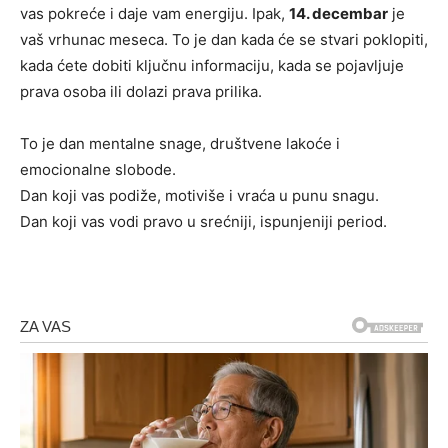
vas pokreće i daje vam energiju. Ipak,
14. decembar
je
vaš vrhunac meseca. To je dan kada će se stvari poklopiti,
kada ćete dobiti ključnu informaciju, kada se pojavljuje
prava osoba ili dolazi prava prilika.
To je dan mentalne snage, društvene lakoće i
emocionalne slobode.
Dan koji vas podiže, motiviše i vraća u punu snagu.
Dan koji vas vodi pravo u srećniji, ispunjeniji period.