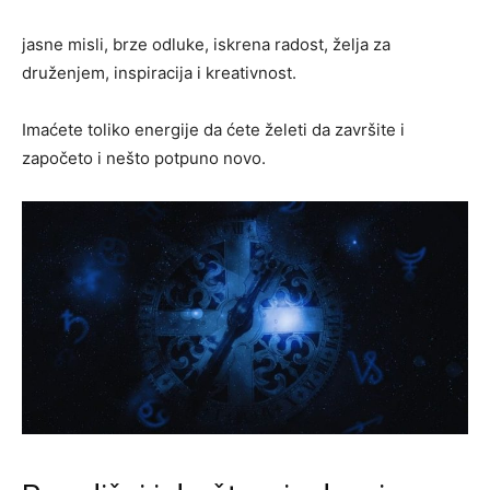
jasne misli, brze odluke, iskrena radost, želja za
druženjem, inspiracija i kreativnost.
Imaćete toliko energije da ćete želeti da završite i
započeto i nešto potpuno novo.