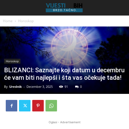
Home
Horoskop
Horoskop
BLIZANCI: Saznajte koji datum u decembru
će vam biti najlepši i šta vas očekuje tada!
By
Urednik
-
December 3, 2025
91
0
Oglasi - Advertisement