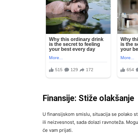
Finansije: Stiže olakšanje
U finansijskom smislu, situacija se polako s
ili neizvesnost, sada dolazi ravnoteža. Mog
će vam prijati.