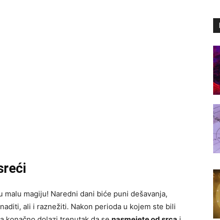
sreći
 malu magiju! Naredni dani biće puni dešavanja,
aditi, ali i raznežiti. Nakon perioda u kojem ste bili
da konačno dolazi trenutak da se
nasmejete od srca
i