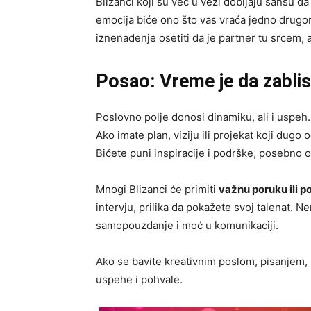
Blizanci koji su već u vezi dobijaju šansu da
emocija biće ono što vas vraća jedno drugom
iznenađenje osetiti da je partner tu srcem,
Posao: Vreme je da zablis
Poslovno polje donosi dinamiku, ali i uspeh. 
Ako imate plan, viziju ili projekat koji dugo 
Bićete puni inspiracije i podrške, posebno o
Mnogi Blizanci će primiti
važnu poruku ili p
intervju, prilika da pokažete svoj talenat. 
samopouzdanje i moć u komunikaciji.
Ako se bavite kreativnim poslom, pisanjem,
uspehe i pohvale.