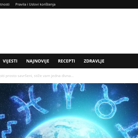
atnosti
Pravila i Uslovi korištenja
VIJESTI
NAJNOVIJE
RECEPTI
ZDRAVLJE
ti prosto savršeni, stiže vam jedna divna...