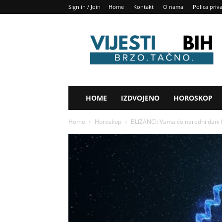
Sign in / Join
Home
Kontakt
O nama
Polica priv
Vijesti
BIH
HOME
IZDVOJENO
HOROSKOP
Home
Horoskop
BLIZANCI: Vama će naredni dani bi