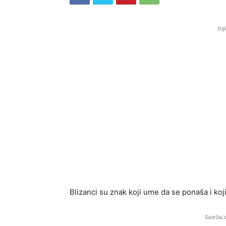
Ogl
Blizanci su znak koji ume da se ponaša i koji
Sadržaj 