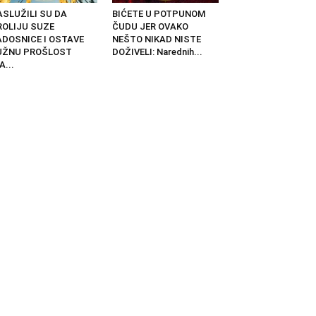
ASLUŽILI SU DA
BIĆETE U POTPUNOM
ROLIJU SUZE
ČUDU JER OVAKO
ADOSNICE I OSTAVE
NEŠTO NIKAD NISTE
UŽNU PROŠLOST
DOŽIVELI: Narednih...
A...