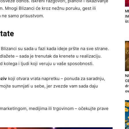
 osveže odnos. Iskreni razgovori, planovi i iskazivanje
. Mnogi Blizanci će kroz nežnu poruku, gest ili
M
 a ne samo prisustvom.
IM
št
tate
Blizanci su sada u fazi kada ideje pršte na sve strane.
odlažete – sada je trenutak da krenete u realizaciju.
d kolega i ljudi koji veruju u vaše sposobnosti.
N
oziv
koji otvara vrata napretku – ponuda za saradnju,
C
Nemojte sumnjati u sebe, jer zvezde vam sada daju
d
ov
 marketingom, medijima ili trgovinom – očekujte prave