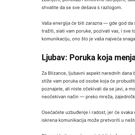
shvatite da se sve dešava s razlogom.
Vaša energija će biti zarazna — gde god da s
tražiti, slati vam poruke, pozivati vas, i sv
komunikaciju, ono što je vaša najveća snag
Ljubav: Poruka koja menj
Za Blizance, ljubavni aspekt narednih dana b
stiže vam poruka od osobe koja će probuditi
poznajete, ali niste očekivali da se javi, a
neočekivan način — preko mreža, zajedničko
Osećaćete uzbuđenje i radost, jer će svaka
iskrena komunikacija može pretvoriti u neš