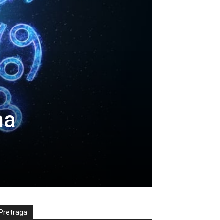
na
Pretraga