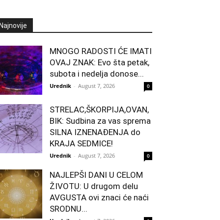
Najnovije
MNOGO RADOSTI ĆE IMATI
OVAJ ZNAK: Evo šta petak,
subota i nedelja donose...
Urednik
-
August 7, 2026
0
STRELAC,ŠKORPIJA,OVAN,
BIK: Sudbina za vas sprema
SILNA IZNENAĐENJA do
KRAJA SEDMICE!
Urednik
-
August 7, 2026
0
NAJLEPŠI DANI U CELOM
ŽIVOTU: U drugom delu
AVGUSTA ovi znaci će naći
SRODNU...