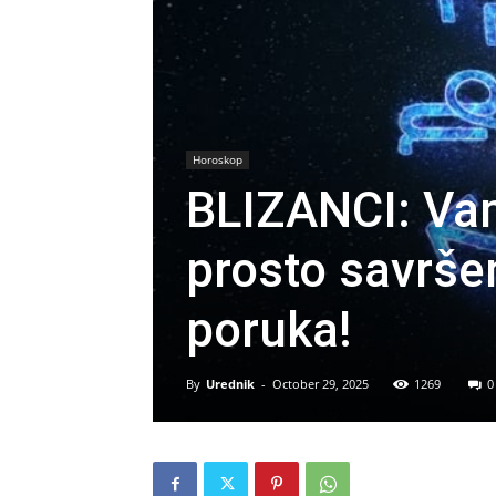
Horoskop
BLIZANCI: Vam
prosto savršen
poruka!
By
Urednik
-
October 29, 2025
1269
0