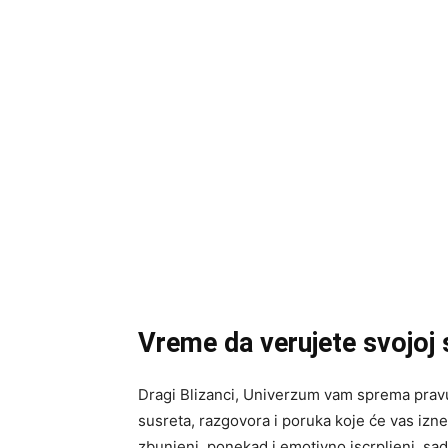
Vreme da verujete svojoj 
Dragi Blizanci, Univerzum vam sprema pravu
susreta, razgovora i poruka koje će vas iznen
zbunjeni, ponekad i emotivno iscrpljeni, sa