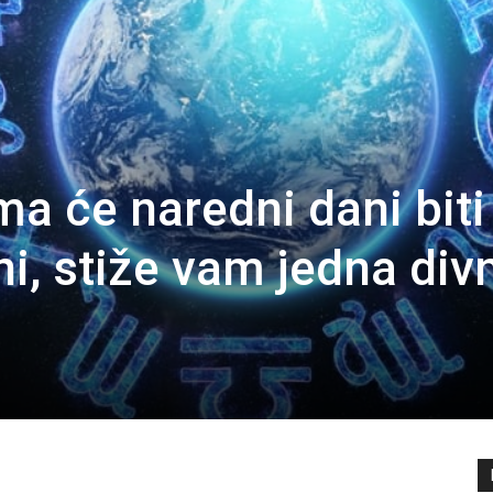
a će naredni dani biti
i, stiže vam jedna div