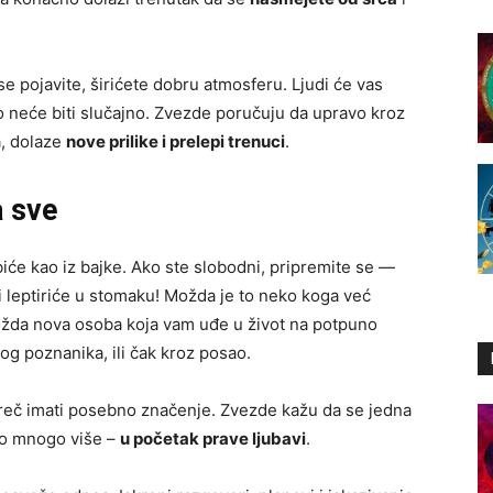
e pojavite, širićete dobru atmosferu. Ljudi će vas
e to neće biti slučajno. Zvezde poručuju da upravo kroz
a, dolaze
nove prilike i prelepi trenuci
.
a sve
iće kao iz bajke. Ako ste slobodni, pripremite se —
 leptiriće u stomaku! Možda je to neko koga već
 možda nova osoba koja vam uđe u život na potpuno
g poznanika, ili čak kroz posao.
 reč imati posebno značenje. Zvezde kažu da se jedna
to mnogo više –
u početak prave ljubavi
.