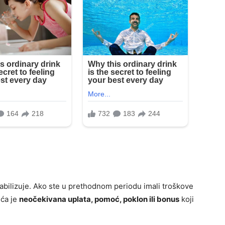
tabilizuje. Ako ste u prethodnom periodu imali troškove
uća je
neočekivana uplata, pomoć, poklon ili bonus
koji