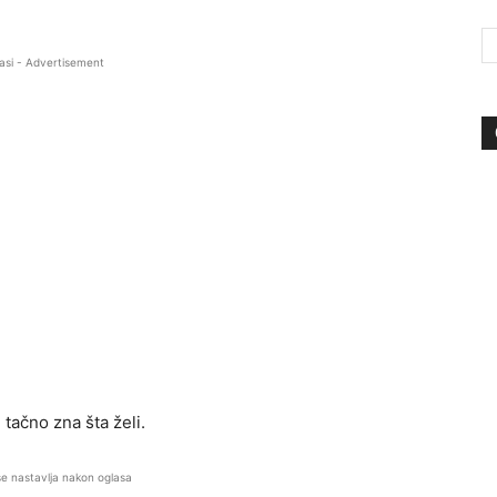
asi - Advertisement
 tačno zna šta želi.
se nastavlja nakon oglasa