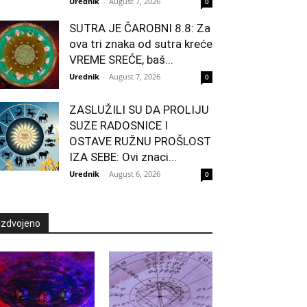
Urednik
-
August 7, 2026
0
SUTRA JE ČAROBNI 8.8: Za
ova tri znaka od sutra kreće
VREME SREĆE, baš...
Urednik
-
August 7, 2026
0
ZASLUŽILI SU DA PROLIJU
SUZE RADOSNICE I
OSTAVE RUŽNU PROŠLOST
IZA SEBE: Ovi znaci...
Urednik
-
August 6, 2026
0
Izdvojeno