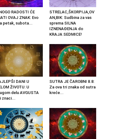
NOGO RADOSTI ĆE
STRELAC,ŠKORPIJA,OV
ATI OVAJ ZNAK: Evo
AN,BIK: Sudbina za vas
a petak, subota...
sprema SILNA
IZNENAĐENJA do
KRAJA SEDMICE!
AJLEPŠI DANI U
SUTRA JE ČAROBNI 8.8:
ELOM ŽIVOTU: U
Za ova tri znaka od sutra
rugom delu AVGUSTA
kreće...
i znaci...