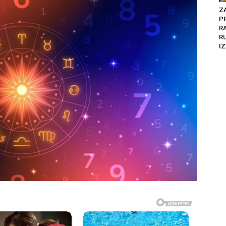
Z
P
R
R
IZ