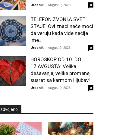
Urednik
-
August 9, 2026
0
TELEFON ZVONI,A SVET
STAJE: Ovi znaci neće moći
da veruju kada vide nečije
ime...
Urednik
-
August 9, 2026
0
HOROSKOP OD 10. DO
17.AVGUSTA: Velika
dešavanja, velike promene,
susret sa karmom i ljubav!
Urednik
-
August 9, 2026
0
Izdvojeno