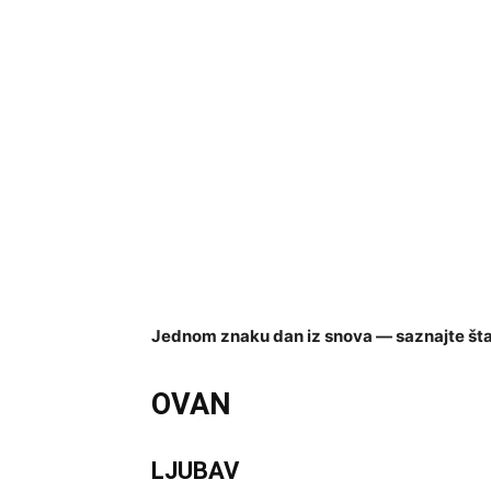
Jednom znaku dan iz snova — saznajte šta
OVAN
LJUBAV