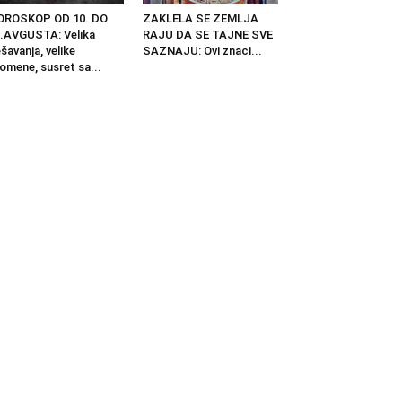
OROSKOP OD 10. DO
ZAKLELA SE ZEMLJA
.AVGUSTA: Velika
RAJU DA SE TAJNE SVE
šavanja, velike
SAZNAJU: Ovi znaci...
omene, susret sa...