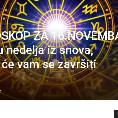
SKOP ZA 16.NOVEMB
nedelja iz snova,
 će vam se završiti
0