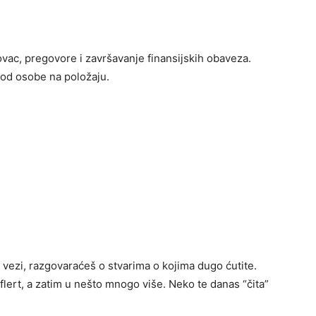
novac, pregovore i završavanje finansijskih obaveza.
 od osobe na položaju.
 vezi, razgovaraćeš o stvarima o kojima dugo ćutite.
flert, a zatim u nešto mnogo više. Neko te danas “čita”