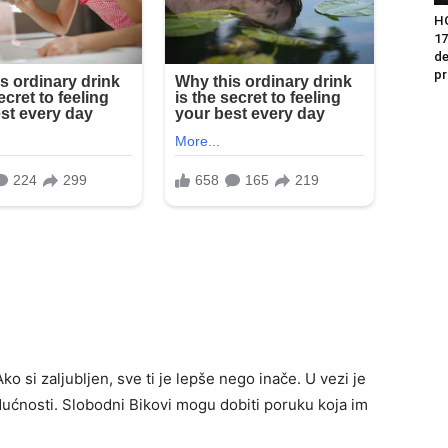
H
17
de
pr
o si zaljubljen, sve ti je lepše nego inače. U vezi je
dućnosti. Slobodni Bikovi mogu dobiti poruku koja im