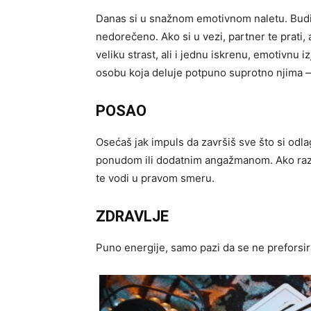
Danas si u snažnom emotivnom naletu. Budiš
nedorečeno. Ako si u vezi, partner te prati,
veliku strast, ali i jednu iskrenu, emotivn
osobu koja deluje potpuno suprotno njima — 
POSAO
Osećaš jak impuls da završiš sve što si odl
ponudom ili dodatnim angažmanom. Ako razmi
te vodi u pravom smeru.
ZDRAVLJE
Puno energije, samo pazi da se ne preforsir