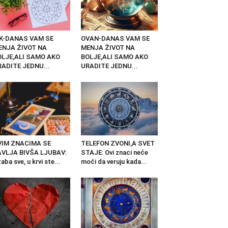
IK-DANAS VAM SE
OVAN-DANAS VAM SE
ENJA ŽIVOT NA
MENJA ŽIVOT NA
OLJE,ALI SAMO AKO
BOLJE,ALI SAMO AKO
ADITE JEDNU...
URADITE JEDNU...
VIM ZNACIMA SE
TELEFON ZVONI,A SVET
AVLJA BIVŠA LJUBAV:
STAJE: Ovi znaci neće
aba sve, u krvi ste...
moći da veruju kada...