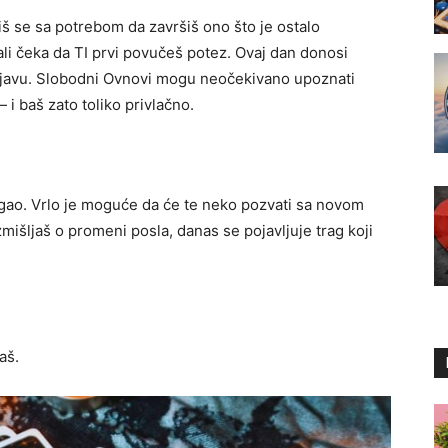
 se sa potrebom da završiš ono što je ostalo
 ali čeka da TI prvi povučeš potez. Ovaj dan donosi
u izjavu. Slobodni Ovnovi mogu neočekivano upoznati
i baš zato toliko privlačno.
agao. Vrlo je moguće da će te neko pozvati sa novom
šljaš o promeni posla, danas se pojavljuje trag koji
aš.