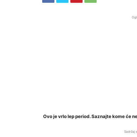
Ogl
Ovo je vrlo lep period. Saznajte kome će ned
Sadržaj 