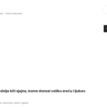
asi - Advertisement
elja biti sjajna, kome donosi veliku sreću i ljubav.
se nastavlja nakon oglasa