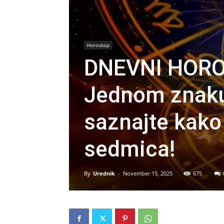
Horoskop
DNEVNI HORO
Jednom znaku 
saznajte kako
sedmica!
By
Urednik
-
November 15, 2025
675