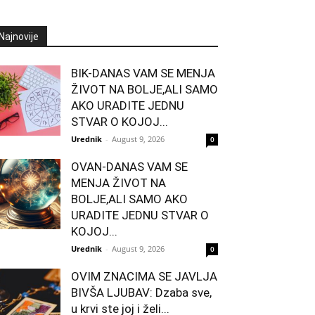
Najnovije
BIK-DANAS VAM SE MENJA
ŽIVOT NA BOLJE,ALI SAMO
AKO URADITE JEDNU
STVAR O KOJOJ...
Urednik
-
August 9, 2026
0
OVAN-DANAS VAM SE
MENJA ŽIVOT NA
BOLJE,ALI SAMO AKO
URADITE JEDNU STVAR O
KOJOJ...
Urednik
-
August 9, 2026
0
OVIM ZNACIMA SE JAVLJA
BIVŠA LJUBAV: Dzaba sve,
u krvi ste joj i želi...