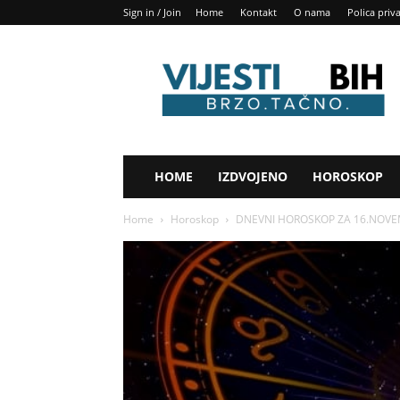
Sign in / Join
Home
Kontakt
O nama
Polica priv
Vijesti
BIH
HOME
IZDVOJENO
HOROSKOP
Home
Horoskop
DNEVNI HOROSKOP ZA 16.NOVEMBAR