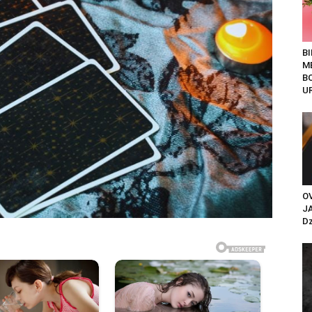
B
M
B
UR
O
J
Dz