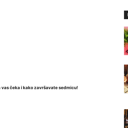
 vas čeka i kako završavate sedmicu!