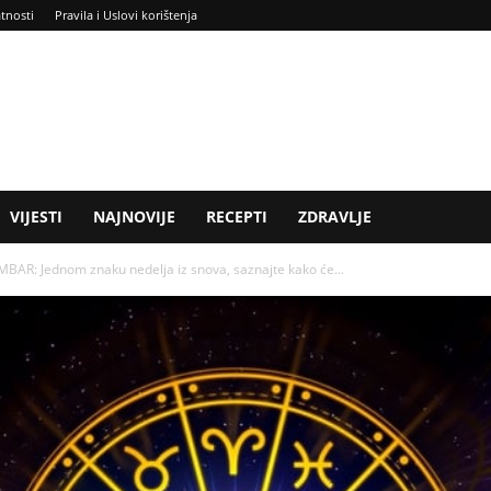
atnosti
Pravila i Uslovi korištenja
VIJESTI
NAJNOVIJE
RECEPTI
ZDRAVLJE
: Jednom znaku nedelja iz snova, saznajte kako će...