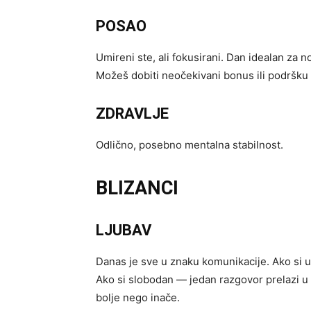
POSAO
Umireni ste, ali fokusirani. Dan idealan za 
Možeš dobiti neočekivani bonus ili podršku
ZDRAVLJE
Odlično, posebno mentalna stabilnost.
BLIZANCI
LJUBAV
Danas je sve u znaku komunikacije. Ako si u
Ako si slobodan — jedan razgovor prelazi u 
bolje nego inače.