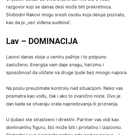
razgovor koji se danas desi može biti prekretnica.
Slobodni Rakovi mogu sresti osobu koja deluje poznato,
kao da je „već viđena sudbina“.
Lav – DOMINACIJA
Lavovi danas stoje u centru pažnje i to potpuno
zasluženo. Energija vam daje snagu, harizmu i
sposobnost da utičete na druge ljude bez mnogo napora.
Na poslu preuzimate kontrolu nad situacijom. Neko vas
posmatra kao vođu, čak i ako to zvanično niste. Ovo je
dan kada se otvaraju vrata napredovanja ili priznanja.
U ljubavi ste strastveni i direktni. Partner vas vidi kao
dominantnu figuru, što može biti i privlačno i izazovno.