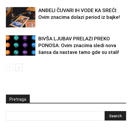
ANĐELI ČUVARI IH VODE KA SREĆI:
Ovim znacima dolazi period iz bajke!
BIVŠA LJUBAV PRELAZI PREKO
PONOSA: Ovim znacima sledi nova
šansa da nastave tamo gde su stali!
Pretraga