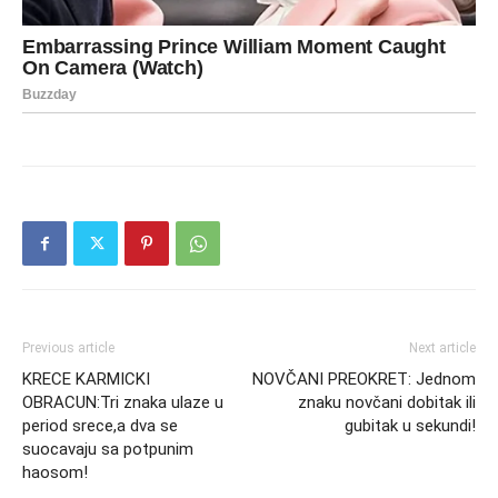
Previous article
Next article
KRECE KARMICKI
NOVČANI PREOKRET: Jednom
OBRACUN:Tri znaka ulaze u
znaku novčani dobitak ili
period srece,a dva se
gubitak u sekundi!
suocavaju sa potpunim
haosom!