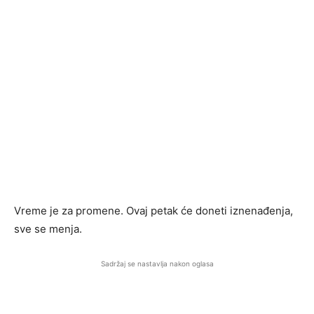
Vreme je za promene. Ovaj petak će doneti iznenađenja,
sve se menja.
Sadržaj se nastavlja nakon oglasa