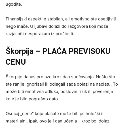
ugodite.
Finansijski aspekt je stabilan, ali emotivno ste osetljiviji
nego inače. U ljubavi dolazi do razgovora koji može
razjasniti nesporazum iz prošlosti.
Škorpija – PLAĆA PREVISOKU
CENU
Škorpije danas prolaze kroz dan suočavanja. Nešto što
ste ranije ignorisali ili odlagali sada dolazi na naplatu. To
može biti emotivna odluka, poslovni rizik ili poverenje
koje je bilo pogrešno dato.
Osećaj „cene“ koju plaćate može biti psihološki ili
materijalni. Ipak, ovo je i dan učenja – kroz bol dolazi