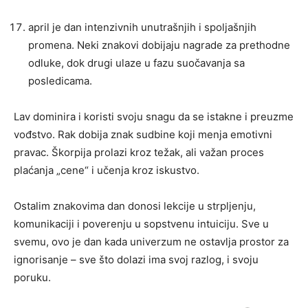
april je dan intenzivnih unutrašnjih i spoljašnjih
promena. Neki znakovi dobijaju nagrade za prethodne
odluke, dok drugi ulaze u fazu suočavanja sa
posledicama.
Lav dominira i koristi svoju snagu da se istakne i preuzme
vođstvo. Rak dobija znak sudbine koji menja emotivni
pravac. Škorpija prolazi kroz težak, ali važan proces
plaćanja „cene“ i učenja kroz iskustvo.
Ostalim znakovima dan donosi lekcije u strpljenju,
komunikaciji i poverenju u sopstvenu intuiciju. Sve u
svemu, ovo je dan kada univerzum ne ostavlja prostor za
ignorisanje – sve što dolazi ima svoj razlog, i svoju
poruku.