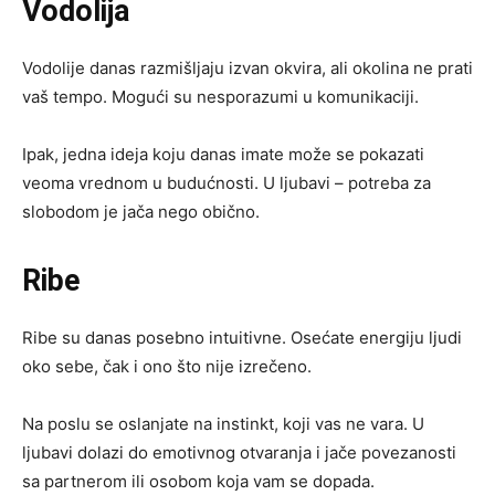
Vodolija
Vodolije danas razmišljaju izvan okvira, ali okolina ne prati
vaš tempo. Mogući su nesporazumi u komunikaciji.
Ipak, jedna ideja koju danas imate može se pokazati
veoma vrednom u budućnosti. U ljubavi – potreba za
slobodom je jača nego obično.
Ribe
Ribe su danas posebno intuitivne. Osećate energiju ljudi
oko sebe, čak i ono što nije izrečeno.
Na poslu se oslanjate na instinkt, koji vas ne vara. U
ljubavi dolazi do emotivnog otvaranja i jače povezanosti
sa partnerom ili osobom koja vam se dopada.