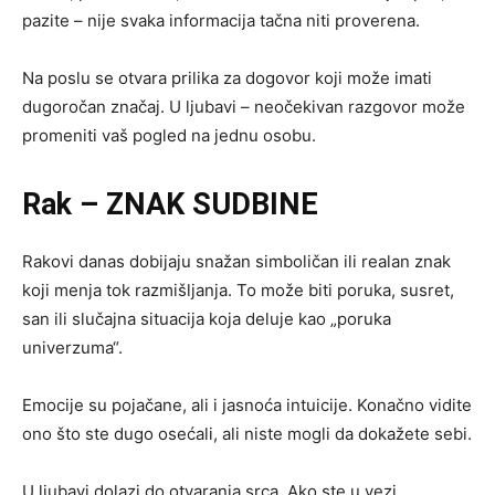
pazite – nije svaka informacija tačna niti proverena.
Na poslu se otvara prilika za dogovor koji može imati
dugoročan značaj. U ljubavi – neočekivan razgovor može
promeniti vaš pogled na jednu osobu.
Rak – ZNAK SUDBINE
Rakovi danas dobijaju snažan simboličan ili realan znak
koji menja tok razmišljanja. To može biti poruka, susret,
san ili slučajna situacija koja deluje kao „poruka
univerzuma“.
Emocije su pojačane, ali i jasnoća intuicije. Konačno vidite
ono što ste dugo osećali, ali niste mogli da dokažete sebi.
U ljubavi dolazi do otvaranja srca. Ako ste u vezi,