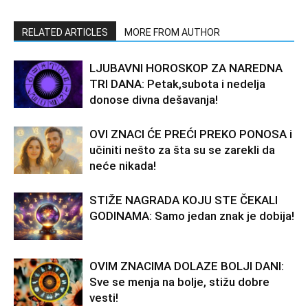
RELATED ARTICLES
MORE FROM AUTHOR
LJUBAVNI HOROSKOP ZA NAREDNA
TRI DANA: Petak,subota i nedelja
donose divna dešavanja!
OVI ZNACI ĆE PREĆI PREKO PONOSA i
učiniti nešto za šta su se zarekli da
neće nikada!
STIŽE NAGRADA KOJU STE ČEKALI
GODINAMA: Samo jedan znak je dobija!
OVIM ZNACIMA DOLAZE BOLJI DANI:
Sve se menja na bolje, stižu dobre
vesti!