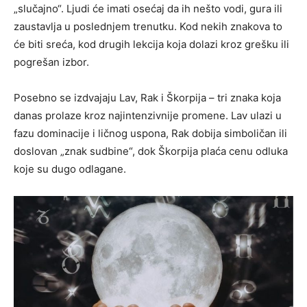
„slučajno“. Ljudi će imati osećaj da ih nešto vodi, gura ili
zaustavlja u poslednjem trenutku. Kod nekih znakova to
će biti sreća, kod drugih lekcija koja dolazi kroz grešku ili
pogrešan izbor.
Posebno se izdvajaju Lav, Rak i Škorpija – tri znaka koja
danas prolaze kroz najintenzivnije promene. Lav ulazi u
fazu dominacije i ličnog uspona, Rak dobija simboličan ili
doslovan „znak sudbine“, dok Škorpija plaća cenu odluka
koje su dugo odlagane.