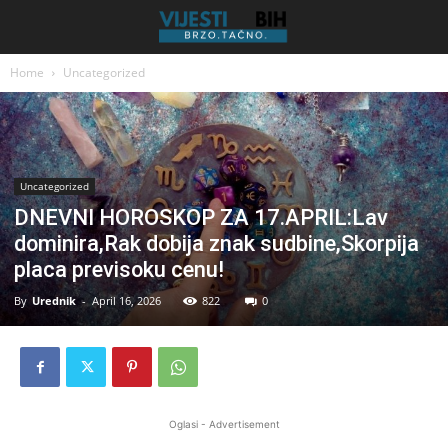
Home
Uncategorized
Uncategorized
DNEVNI HOROSKOP ZA 17.APRIL:Lav
dominira,Rak dobija znak sudbine,Skorpija
placa previsoku cenu!
By
Urednik
-
April 16, 2026
822
0
Oglasi - Advertisement