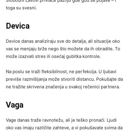
Slobodni Lavovi privlače pažnju gde god se pojave – i
toga su svesni.
Devica
Device danas analiziraju sve do detalja, ali situacije oko
vas se menjaju brže nego što možete da ih obradite. To
može izazvati stres ili osećaj gubitka kontrole.
Na poslu se traži fleksibilnost, ne perfekcija. U ljubavi
previše razmišljanja može stvoriti distancu. Pokušajte da
ne tražite skrivena značenja u svakoj rečenici partnera.
Vaga
Vage danas traže ravnotežu, ali je teško pronaći. Ljudi
oko vas imaju različite zahteve, a vi pokušavate svima da