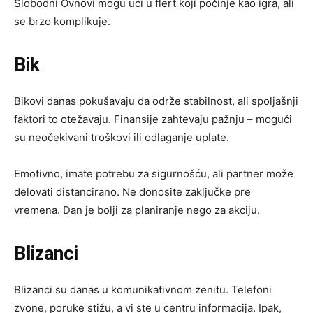
Slobodni Ovnovi mogu ući u flert koji počinje kao igra, ali
se brzo komplikuje.
Bik
Bikovi danas pokušavaju da održe stabilnost, ali spoljašnji
faktori to otežavaju. Finansije zahtevaju pažnju – mogući
su neočekivani troškovi ili odlaganje uplate.
Emotivno, imate potrebu za sigurnošću, ali partner može
delovati distancirano. Ne donosite zaključke pre
vremena. Dan je bolji za planiranje nego za akciju.
Blizanci
Blizanci su danas u komunikativnom zenitu. Telefoni
zvone, poruke stižu, a vi ste u centru informacija. Ipak,