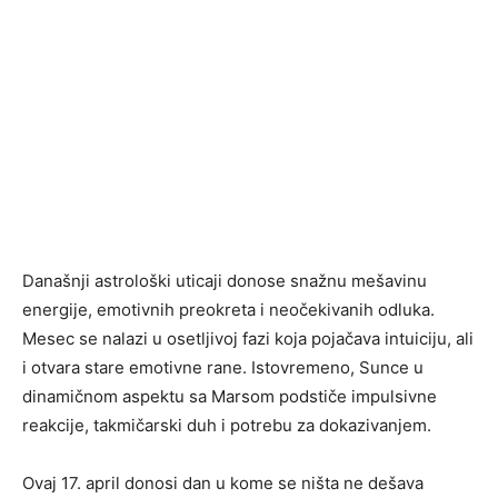
Današnji astrološki uticaji donose snažnu mešavinu
energije, emotivnih preokreta i neočekivanih odluka.
Mesec se nalazi u osetljivoj fazi koja pojačava intuiciju, ali
i otvara stare emotivne rane. Istovremeno, Sunce u
dinamičnom aspektu sa Marsom podstiče impulsivne
reakcije, takmičarski duh i potrebu za dokazivanjem.
Ovaj 17. april donosi dan u kome se ništa ne dešava