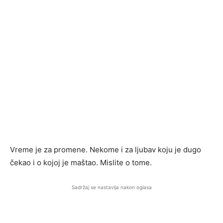
Vreme je za promene. Nekome i za ljubav koju je dugo
čekao i o kojoj je maštao. Mislite o tome.
Sadržaj se nastavlja nakon oglasa