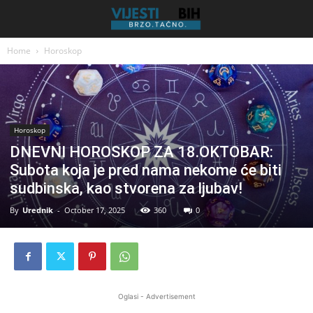
Home
Horoskop
Horoskop
DNEVNI HOROSKOP ZA 18.OKTOBAR:
Subota koja je pred nama nekome će biti
sudbinska, kao stvorena za ljubav!
By
Urednik
-
October 17, 2025
360
0
Oglasi - Advertisement