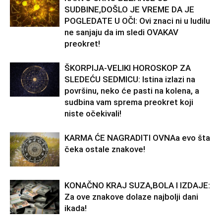
SUDBINE,DOŠLO JE VREME DA JE
POGLEDATE U OČI: Ovi znaci ni u ludilu
ne sanjaju da im sledi OVAKAV
preokret!
ŠKORPIJA-VELIKI HOROSKOP ZA
SLEDEĆU SEDMICU: Istina izlazi na
površinu, neko će pasti na kolena, a
sudbina vam sprema preokret koji
niste očekivali!
KARMA ĆE NAGRADITI OVNAa evo šta
čeka ostale znakove!
KONAČNO KRAJ SUZA,BOLA I IZDAJE:
Za ove znakove dolaze najbolji dani
ikada!