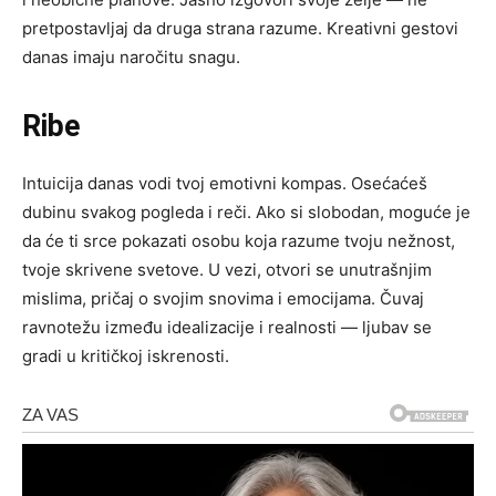
pretpostavljaj da druga strana razume. Kreativni gestovi
danas imaju naročitu snagu.
Ribe
Intuicija danas vodi tvoj emotivni kompas. Osećaćeš
dubinu svakog pogleda i reči. Ako si slobodan, moguće je
da će ti srce pokazati osobu koja razume tvoju nežnost,
tvoje skrivene svetove. U vezi, otvori se unutrašnjim
mislima, pričaj o svojim snovima i emocijama. Čuvaj
ravnotežu između idealizacije i realnosti — ljubav se
gradi u kritičkoj iskrenosti.