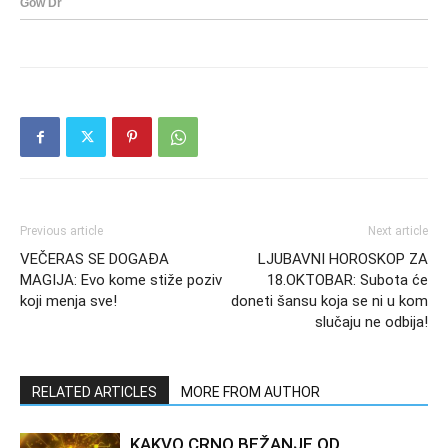
Previous article
Next article
VEČERAS SE DOGAĐA
LJUBAVNI HOROSKOP ZA
MAGIJA: Evo kome stiže poziv
18.OKTOBAR: Subota će
koji menja sve!
doneti šansu koja se ni u kom
slučaju ne odbija!
RELATED ARTICLES
MORE FROM AUTHOR
KAKVO CRNO BEŽANJE OD