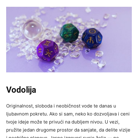
Vodolija
Originalnost, sloboda i neobičnost vode te danas u
ljubavnom pokretu. Ako si sam, neko ko dozvoljava i ceni
tvoje ideje može te privući na dubljem nivou. U vezi,
pružite jedan drugome prostor da sanjate, da delite vizije
i neobične planove. Jasno izgovori svoje želje — ne