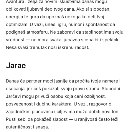
Avantura i želja za novim iskustvima danas mogu
oblikovati ljubavni deo tvog dana. Ako si slobodan,
energija te gura da upoznaš nekoga ko deli tvoj
optimizam. U vezi, unesi igru, humor i spontanost da
podigneš atmosferu. Ne zaboravi da stabilnost ima svoju
vrednost — ne mora svaka ljubavna scena biti spektakl.
Neka svaki trenutak nosi iskrenu radost.
Jarac
Danas će partner moći jasnije da pročita tvoje namere i
osećanja, jer ćeš pokazati svoju pravu stranu. Slobodni
Jarčevi mogu privući osobu koja ceni ozbiljnost,
posvećenost i dubinu karaktera. U vezi, razgovor o
zajedničkim planovima i ciljevima može dobiti novi ton.
Pusti sebi da pokažeš slabost — u ranjivosti često leži
autentičnost i snaga.