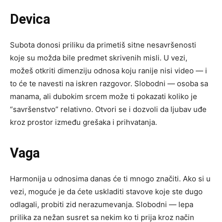
Devica
Subota donosi priliku da primetiš sitne nesavršenosti
koje su možda bile predmet skrivenih misli. U vezi,
možeš otkriti dimenziju odnosa koju ranije nisi video — i
to će te navesti na iskren razgovor. Slobodni — osoba sa
manama, ali dubokim srcem može ti pokazati koliko je
“savršenstvo” relativno. Otvori se i dozvoli da ljubav uđe
kroz prostor između grešaka i prihvatanja.
Vaga
Harmonija u odnosima danas će ti mnogo značiti. Ako si u
vezi, moguće je da ćete uskladiti stavove koje ste dugo
odlagali, probiti zid nerazumevanja. Slobodni — lepa
prilika za nežan susret sa nekim ko ti prija kroz način