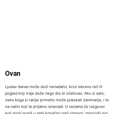
Ovan
Ljubav danas može doći nenadano, kroz iskrenu reč ili
pogled koji traje duže nego što bi očekivao. Ako si sam,
neko koga si ranije primetio može pokazati zanimanje, i to
na način koji te prijatno iznenadi. U vezama će razgovor
koji dugo nosiš u sebi konačno naći izgovor, otvorivši put