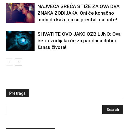
NAJVEĆA SREĆA STIŽE ZA OVA DVA
ZNAKA ZODIJAKA: Oni će konačno
moći da kažu da su prestali da pate!
SHVATITE OVO JAKO OZBILJNO: Ova
četiri zodijaka će za par dana dobiti
šansu života!
Pretraga