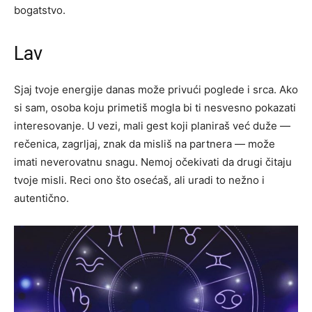
bogatstvo.
Lav
Sjaj tvoje energije danas može privući poglede i srca. Ako
si sam, osoba koju primetiš mogla bi ti nesvesno pokazati
interesovanje. U vezi, mali gest koji planiraš već duže —
rečenica, zagrljaj, znak da misliš na partnera — može
imati neverovatnu snagu. Nemoj očekivati da drugi čitaju
tvoje misli. Reci ono što osećaš, ali uradi to nežno i
autentično.