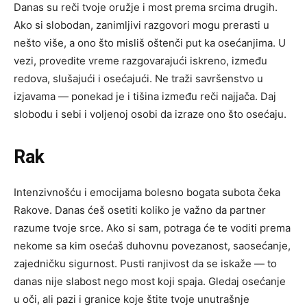
Danas su reči tvoje oružje i most prema srcima drugih.
Ako si slobodan, zanimljivi razgovori mogu prerasti u
nešto više, a ono što misliš oštenči put ka osećanjima. U
vezi, provedite vreme razgovarajući iskreno, između
redova, slušajući i osećajući. Ne traži savršenstvo u
izjavama — ponekad je i tišina između reči najjača. Daj
slobodu i sebi i voljenoj osobi da izraze ono što osećaju.
Rak
Intenzivnošću i emocijama bolesno bogata subota čeka
Rakove. Danas ćeš osetiti koliko je važno da partner
razume tvoje srce. Ako si sam, potraga će te voditi prema
nekome sa kim osećaš duhovnu povezanost, saosećanje,
zajedničku sigurnost. Pusti ranjivost da se iskaže — to
danas nije slabost nego most koji spaja. Gledaj osećanje
u oči, ali pazi i granice koje štite tvoje unutrašnje