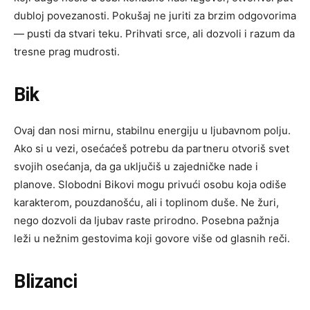
dubloj povezanosti. Pokušaj ne juriti za brzim odgovorima
— pusti da stvari teku. Prihvati srce, ali dozvoli i razum da
tresne prag mudrosti.
Bik
Ovaj dan nosi mirnu, stabilnu energiju u ljubavnom polju.
Ako si u vezi, osećaćeš potrebu da partneru otvoriš svet
svojih osećanja, da ga uključiš u zajedničke nade i
planove. Slobodni Bikovi mogu privući osobu koja odiše
karakterom, pouzdanošću, ali i toplinom duše. Ne žuri,
nego dozvoli da ljubav raste prirodno. Posebna pažnja
leži u nežnim gestovima koji govore više od glasnih reči.
Blizanci