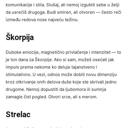
komunikacije i stila. Slušaj, ali nemoj izgubiti sebe u želji
da usrećiš drugoga. Budi smiren, ali otvoren — često reči
između redova nose najveću težinu.
Škorpija
Duboke emocije, magnetično privlačenje i intenzitet — to
je ton dana za Škorpije. Ako si sam, možeš osećati jak
impuls prema nekome ko deluje tajanstveno i
stimulativno. U vezi, odnos može dobiti novu dimenziju
kroz otkrivanje onih delova duše koje ste skrivali jedno
drugome. Nemoj dopustiti da ljubomora ili sumnja
zamagle čist pogled. Otvori srce, ali s merom.
Strelac