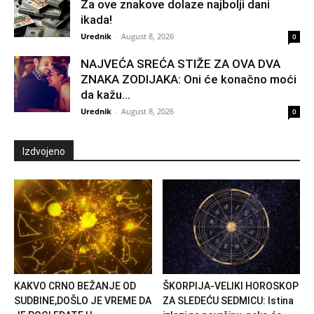
Za ove znakove dolaze najbolji dani
ikada!
Urednik
-
August 8, 2026
0
NAJVEĆA SREĆA STIŽE ZA OVA DVA
ZNAKA ZODIJAKA: Oni će konačno moći
da kažu...
Urednik
-
August 8, 2026
0
Izdvojeno
KAKVO CRNO BEŽANJE OD
ŠKORPIJA-VELIKI HOROSKOP
SUDBINE,DOŠLO JE VREME DA
ZA SLEDEĆU SEDMICU: Istina