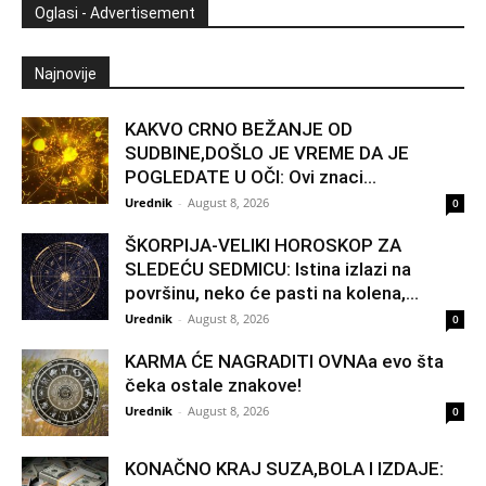
Oglasi - Advertisement
Najnovije
KAKVO CRNO BEŽANJE OD
SUDBINE,DOŠLO JE VREME DA JE
POGLEDATE U OČI: Ovi znaci...
Urednik
-
August 8, 2026
0
ŠKORPIJA-VELIKI HOROSKOP ZA
SLEDEĆU SEDMICU: Istina izlazi na
površinu, neko će pasti na kolena,...
Urednik
-
August 8, 2026
0
KARMA ĆE NAGRADITI OVNAa evo šta
čeka ostale znakove!
Urednik
-
August 8, 2026
0
KONAČNO KRAJ SUZA,BOLA I IZDAJE: