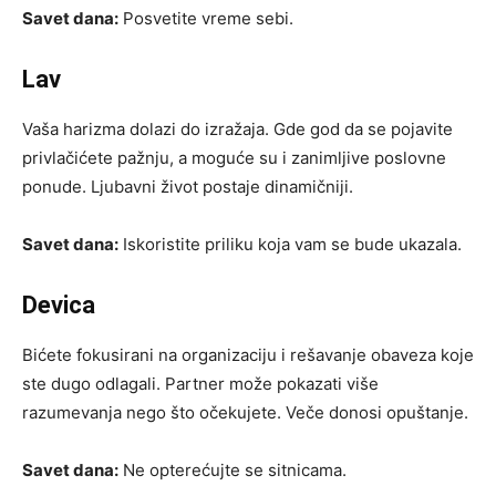
Savet dana:
Posvetite vreme sebi.
Lav
Vaša harizma dolazi do izražaja. Gde god da se pojavite
privlačićete pažnju, a moguće su i zanimljive poslovne
ponude. Ljubavni život postaje dinamičniji.
Savet dana:
Iskoristite priliku koja vam se bude ukazala.
Devica
Bićete fokusirani na organizaciju i rešavanje obaveza koje
ste dugo odlagali. Partner može pokazati više
razumevanja nego što očekujete. Veče donosi opuštanje.
Savet dana:
Ne opterećujte se sitnicama.