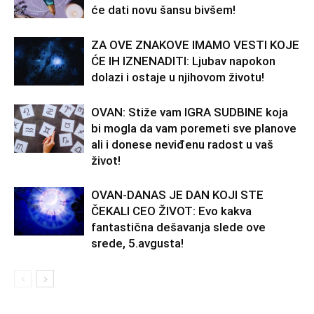
će dati novu šansu bivšem!
ZA OVE ZNAKOVE IMAMO VESTI KOJE
ĆE IH IZNENADITI: Ljubav napokon
dolazi i ostaje u njihovom životu!
OVAN: Stiže vam IGRA SUDBINE koja
bi mogla da vam poremeti sve planove
ali i donese neviđenu radost u vaš
život!
OVAN-DANAS JE DAN KOJI STE
ČEKALI CEO ŽIVOT: Evo kakva
fantastična dešavanja slede ove
srede, 5.avgusta!