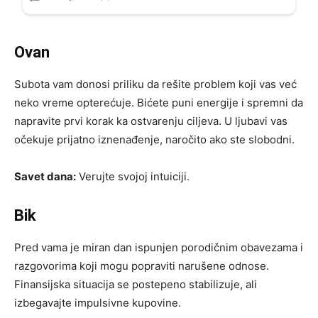
Ovan
Subota vam donosi priliku da rešite problem koji vas već
neko vreme opterećuje. Bićete puni energije i spremni da
napravite prvi korak ka ostvarenju ciljeva. U ljubavi vas
očekuje prijatno iznenađenje, naročito ako ste slobodni.
Savet dana:
Verujte svojoj intuiciji.
Bik
Pred vama je miran dan ispunjen porodičnim obavezama i
razgovorima koji mogu popraviti narušene odnose.
Finansijska situacija se postepeno stabilizuje, ali
izbegavajte impulsivne kupovine.