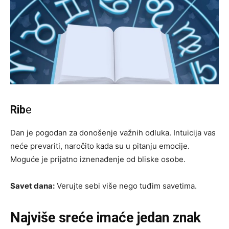
Rib
e
Dan je pogodan za donošenje važnih odluka. Intuicija vas
neće prevariti, naročito kada su u pitanju emocije.
Moguće je prijatno iznenađenje od bliske osobe.
Savet dana:
Verujte sebi više nego tuđim savetima.
Najviše sreće imaće jedan znak