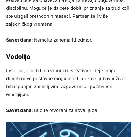
Posvetićete se obavezama koje zahtevaju odgovornost i
disciplinu. Moguće je da ćete dobiti priznanje za trud koji
ste ulagali prethodnih meseci. Partner želi više
zajedničkog vremena.
Savet dana:
Nemojte zanemariti odmor.
Vodolija
Inspiracija će biti na vrhuncu. Kreativne ideje mogu
doneti nove poslovne mogućnosti, dok će ljubavni život
biti ispunjen zanimljivim razgovorima i pozitivnom
energijom.
Savet dana:
Budite otvoreni za nove ljude.