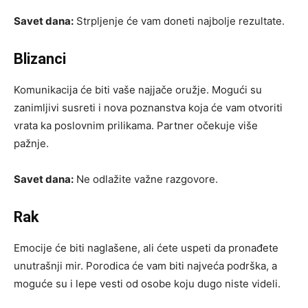
Savet dana:
Strpljenje će vam doneti najbolje rezultate.
Blizanci
Komunikacija će biti vaše najjače oružje. Mogući su
zanimljivi susreti i nova poznanstva koja će vam otvoriti
vrata ka poslovnim prilikama. Partner očekuje više
pažnje.
Savet dana:
Ne odlažite važne razgovore.
Rak
Emocije će biti naglašene, ali ćete uspeti da pronađete
unutrašnji mir. Porodica će vam biti najveća podrška, a
moguće su i lepe vesti od osobe koju dugo niste videli.