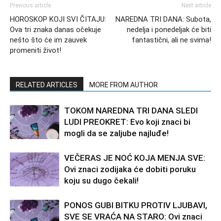
Previous article
Next article
HOROSKOP KOJI SVI ČITAJU:
NAREDNA TRI DANA: Subota,
Ova tri znaka danas očekuje
nedelja i ponedeljak će biti
nešto što će im zauvek
fantastični, ali ne svima!
promeniti život!
RELATED ARTICLES
MORE FROM AUTHOR
TOKOM NAREDNA TRI DANA SLEDI
LUDI PREOKRET: Evo koji znaci bi
mogli da se zaljube najluđe!
VEČERAS JE NOĆ KOJA MENJA SVE:
Ovi znaci zodijaka će dobiti poruku
koju su dugo čekali!
PONOS GUBI BITKU PROTIV LJUBAVI,
SVE SE VRAĆA NA STARO: Ovi znaci