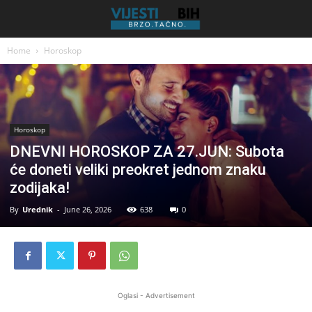
Home
Horoskop
Horoskop
DNEVNI HOROSKOP ZA 27.JUN: Subota
će doneti veliki preokret jednom znaku
zodijaka!
By
Urednik
-
June 26, 2026
638
0
Oglasi - Advertisement