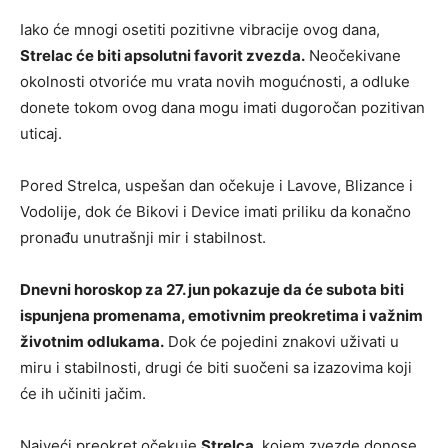
Iako će mnogi osetiti pozitivne vibracije ovog dana,
Strelac će biti apsolutni favorit zvezda.
Neočekivane
okolnosti otvoriće mu vrata novih mogućnosti, a odluke
donete tokom ovog dana mogu imati dugoročan pozitivan
uticaj.
Pored Strelca, uspešan dan očekuje i Lavove, Blizance i
Vodolije, dok će Bikovi i Device imati priliku da konačno
pronađu unutrašnji mir i stabilnost.
Dnevni horoskop za 27. jun pokazuje da će subota biti
ispunjena promenama, emotivnim preokretima i važnim
životnim odlukama.
Dok će pojedini znakovi uživati u
miru i stabilnosti, drugi će biti suočeni sa izazovima koji
će ih učiniti jačim.
Najveći preokret očekuje
Strelca
, kojem zvezde donose