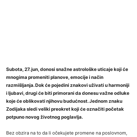
Subota, 27. jun, donosi snažne astrološke uticaje koji će
mnogima promeniti planove, emocije i način
razmišljanja. Dok će pojedini znakovi uživati u harmoniji
i ljubavi, drugi će biti primorani da donesu važne odluke
koje će oblikovati njihovu budućnost. Jednom znaku
Zodijaka sledi veliki preokret koji će označiti početak
potpuno novog životnog poglavlja.
Bez obzira na to da li očekujete promene na poslovnom,