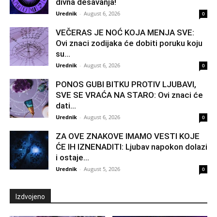
divna dešavanja!
Urednik
-
August 6, 2026
0
VEČERAS JE NOĆ KOJA MENJA SVE:
Ovi znaci zodijaka će dobiti poruku koju
su...
Urednik
-
August 6, 2026
0
PONOS GUBI BITKU PROTIV LJUBAVI,
SVE SE VRAĆA NA STARO: Ovi znaci će
dati...
Urednik
-
August 6, 2026
0
ZA OVE ZNAKOVE IMAMO VESTI KOJE
ĆE IH IZNENADITI: Ljubav napokon dolazi
i ostaje...
Urednik
-
August 5, 2026
0
Izdvojeno