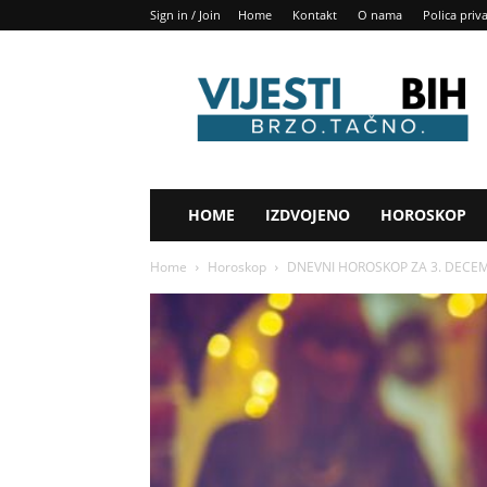
Sign in / Join
Home
Kontakt
O nama
Polica priv
Vijesti
BIH
HOME
IZDVOJENO
HOROSKOP
Home
Horoskop
DNEVNI HOROSKOP ZA 3. DECEMBAR