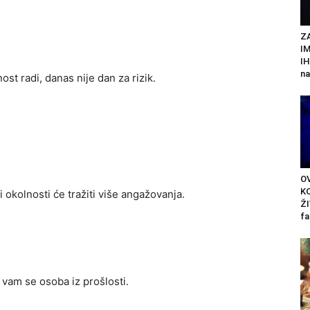
Z
I
IH
na
t radi, danas nije dan za rizik.
O
KO
 okolnosti će tražiti više angažovanja.
ŽI
fa
 vam se osoba iz prošlosti.