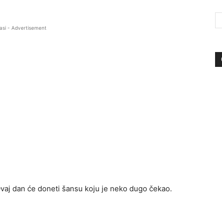
asi - Advertisement
Ovaj dan će doneti šansu koju je neko dugo čekao.