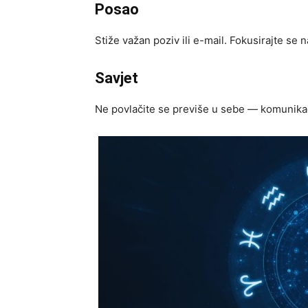
Posao
Stiže važan poziv ili e-mail. Fokusirajte se n
Savjet
Ne povlačite se previše u sebe — komunikac