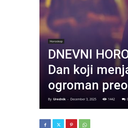
Horoskop
DNEVNI HORO
Dan koji menj
ogroman preo
By
Urednik
-
December 3, 2025
1442