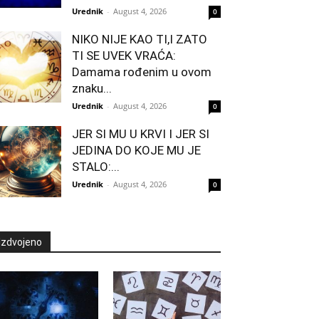
Urednik
-
August 4, 2026
0
NIKO NIJE KAO TI,I ZATO
TI SE UVEK VRAĆA:
Damama rođenim u ovom
znaku...
Urednik
-
August 4, 2026
0
JER SI MU U KRVI I JER SI
JEDINA DO KOJE MU JE
STALO:...
Urednik
-
August 4, 2026
0
Izdvojeno