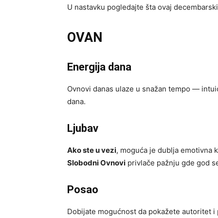
U nastavku pogledajte šta ovaj decembarsk
OVAN
Energija dana
Ovnovi danas ulaze u snažan tempo — intuici
dana.
Ljubav
Ako ste u vezi
, moguća je dublja emotivna 
Slobodni Ovnovi
privlače pažnju gde god s
Posao
Dobijate mogućnost da pokažete autoritet i 