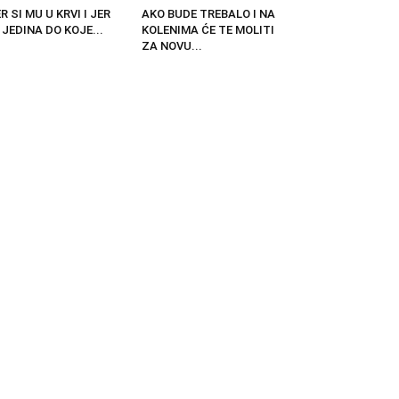
R SI MU U KRVI I JER
AKO BUDE TREBALO I NA
 JEDINA DO KOJE...
KOLENIMA ĆE TE MOLITI
ZA NOVU...