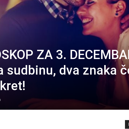
SKOP ZA 3. DECEMBA
a sudbinu, dva znaka 
kret!
0