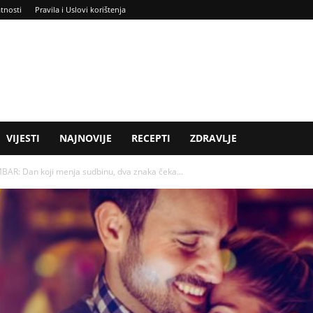
atnosti
Pravila i Uslovi korištenja
VIJESTI
NAJNOVIJE
RECEPTI
ZDRAVLJE
: Dan koji menja sudbinu, dva znaka čeka...