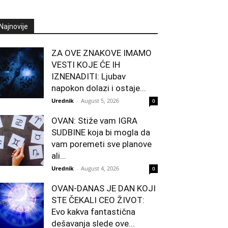
Najnovije
ZA OVE ZNAKOVE IMAMO
VESTI KOJE ĆE IH
IZNENADITI: Ljubav
napokon dolazi i ostaje...
Urednik
-
August 5, 2026
0
OVAN: Stiže vam IGRA
SUDBINE koja bi mogla da
vam poremeti sve planove
ali...
Urednik
-
August 4, 2026
0
OVAN-DANAS JE DAN KOJI
STE ČEKALI CEO ŽIVOT:
Evo kakva fantastična
dešavanja slede ove...