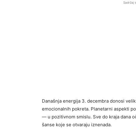
Sadržaj 
Današnja energija 3. decembra donosi veliki
emocionalnih pokreta. Planetarni aspekti p
— u pozitivnom smislu. Sve do kraja dana oče
šanse koje se otvaraju iznenada.