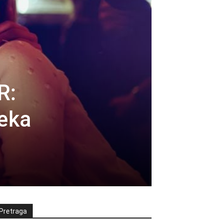
R:
čeka
Pretraga