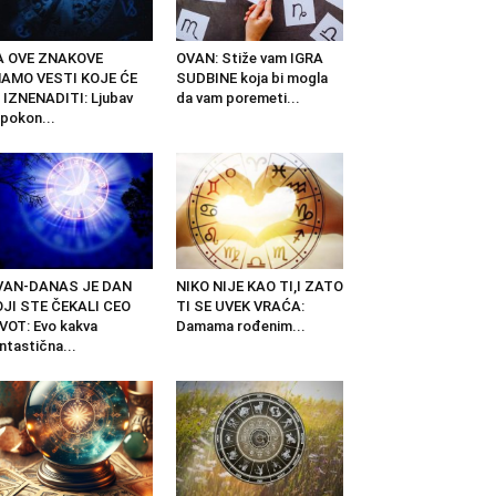
A OVE ZNAKOVE
OVAN: Stiže vam IGRA
MAMO VESTI KOJE ĆE
SUDBINE koja bi mogla
 IZNENADITI: Ljubav
da vam poremeti...
pokon...
VAN-DANAS JE DAN
NIKO NIJE KAO TI,I ZATO
JI STE ČEKALI CEO
TI SE UVEK VRAĆA:
VOT: Evo kakva
Damama rođenim...
ntastična...