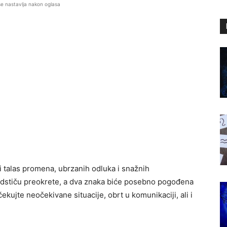
se nastavlja nakon oglasa
 talas promena, ubrzanih odluka i snažnih
odstiču preokrete, a dva znaka biće posebno pogođena
kujte neočekivane situacije, obrt u komunikaciji, ali i