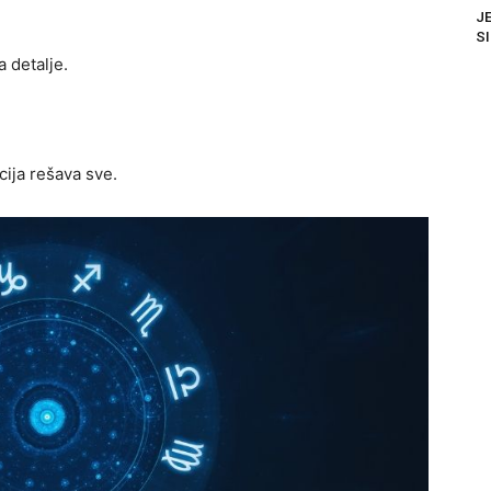
JE
SI
a detalje.
ija rešava sve.