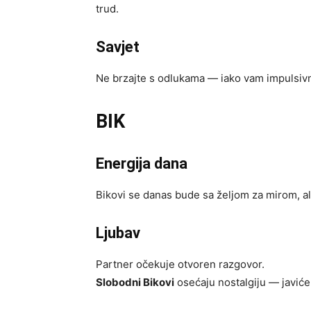
trud.
Savjet
Ne brzajte s odlukama — iako vam impulsivnos
BIK
Energija dana
Bikovi se danas bude sa željom za mirom, ali
Ljubav
Partner očekuje otvoren razgovor.
Slobodni Bikovi
osećaju nostalgiju — javiće