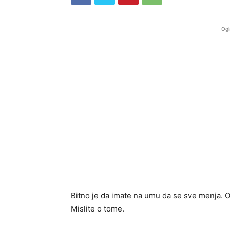
Ogl
Bitno je da imate na umu da se sve menja. 
Mislite o tome.