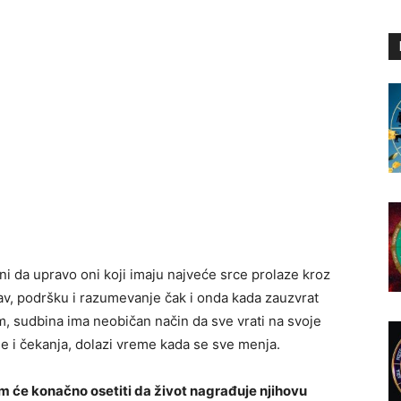
ini da upravo oni koji imaju najveće srce prolaze kroz
bav, podršku i razumevanje čak i onda kada zauzvrat
m, sudbina ima neobičan način da sve vrati na svoje
 i čekanja, dolazi vreme kada se sve menja.
m će konačno osetiti da život nagrađuje njihovu