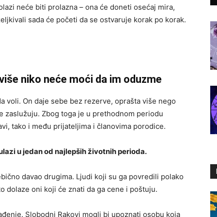
lazi neće biti prolazna – ona će doneti osećaj mira,
eljkivali sada će početi da se ostvaruje korak po korak.
 više niko neće moći da im oduzme
da voli. On daje sebe bez rezerve, oprašta više nego
o ne zaslužuju. Zbog toga je u prethodnom periodu
i, tako i među prijateljima i članovima porodice.
lazi u jedan od najlepših životnih perioda.
ično davao drugima. Ljudi koji su ga povredili polako
o dolaze oni koji će znati da ga cene i poštuju.
đenje. Slobodni Rakovi mogli bi upoznati osobu koja