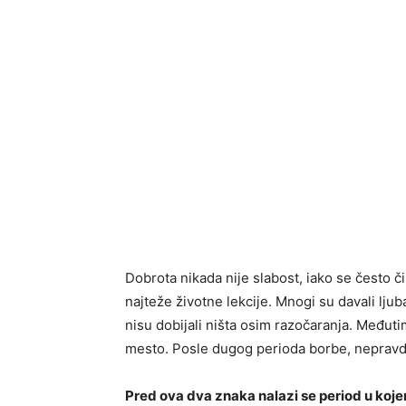
Dobrota nikada nije slabost, iako se često č
najteže životne lekcije. Mnogi su davali lju
nisu dobijali ništa osim razočaranja. Međuti
mesto. Posle dugog perioda borbe, nepravde
Pred ova dva znaka nalazi se period u koje