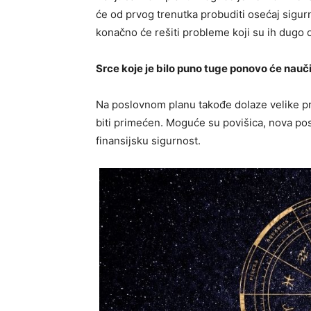
će od prvog trenutka probuditi osećaj sigurno
konačno će rešiti probleme koji su ih dugo o
Srce koje je bilo puno tuge ponovo će nauči
Na poslovnom planu takođe dolaze velike p
biti primećen. Moguće su povišica, nova pos
finansijsku sigurnost.