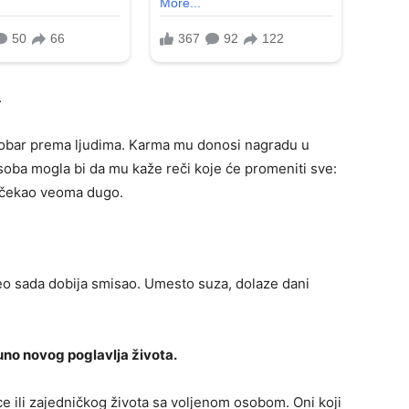
.
 dobar prema ljudima. Karma mu donosi nagradu u
soba mogla bi da mu kaže reči koje će promeniti sve:
 je čekao veoma dugo.
neo sada dobija smisao. Umesto suza, dolaze dani
uno novog poglavlja života.
ce ili zajedničkog života sa voljenom osobom. Oni koji