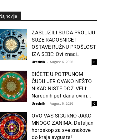
Najnovije
ZASLUŽILI SU DA PROLIJU
SUZE RADOSNICE I
OSTAVE RUŽNU PROŠLOST
IZA SEBE: Ovi znaci...
Urednik
-
August 6, 2026
0
BIĆETE U POTPUNOM
ČUDU JER OVAKO NEŠTO
NIKAD NISTE DOŽIVELI:
Narednih pet dana ovim...
Urednik
-
August 6, 2026
0
OVO VAS SIGURNO JAKO
MNOGO ZANIMA: Detaljan
horoskop za sve znakove
do kraja avgusta!