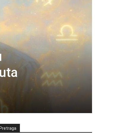
u
nuta
Pretraga