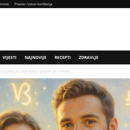
atnosti
Pravila i Uslovi korištenja
VIJESTI
NAJNOVIJE
RECEPTI
ZDRAVLJE
u patili,ali sada dolazi njihovih pet minuta...