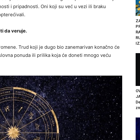
sti i pripadnosti. Oni koji su već u vezi ili braku
pterećivali.
Z
P
ti da veruje.
R
R
IZ
romene. Trud koji je dugo bio zanemarivan konačno će
lovna ponuda ili prilika koja će doneti mnogo veću
O
J
De
zn