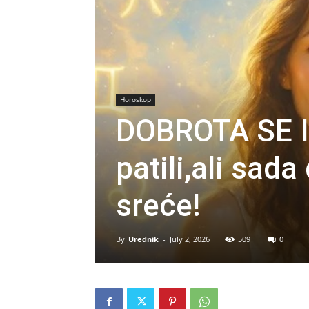
Horoskop
DOBROTA SE I
patili,ali sad
sreće!
By
Urednik
-
July 2, 2026
509
0