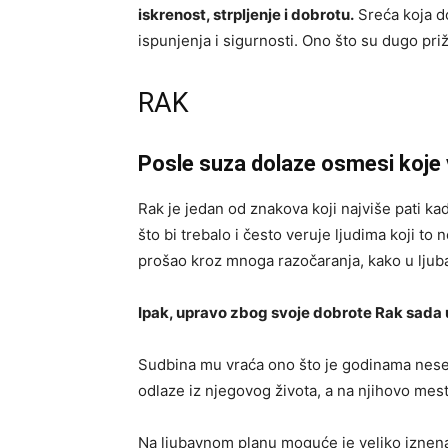
iskrenost, strpljenje i dobrotu.
Sreća koja do
ispunjenja i sigurnosti. Ono što su dugo priž
RAK
Posle suza dolaze osmesi koje
Rak je jedan od znakova koji najviše pati ka
što bi trebalo i često veruje ljudima koji t
prošao kroz mnoga razočaranja, kako u ljubav
Ipak, upravo zbog svoje dobrote Rak sada u
Sudbina mu vraća ono što je godinama neseb
odlaze iz njegovog života, a na njihovo mest
Na ljubavnom planu moguće je veliko iznena