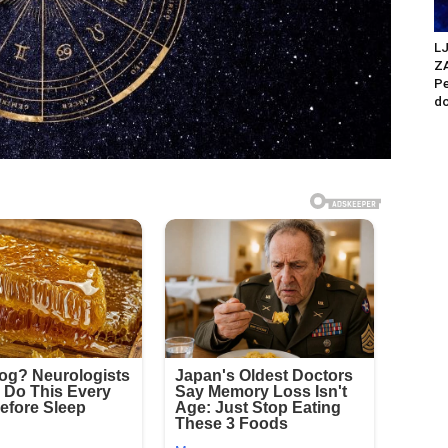
L
Z
Pe
do