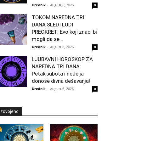
Urednik
-
August 6, 2026
0
TOKOM NAREDNA TRI
DANA SLEDI LUDI
PREOKRET: Evo koji znaci bi
mogli da se...
Urednik
-
August 6, 2026
0
LJUBAVNI HOROSKOP ZA
NAREDNA TRI DANA:
Petak,subota i nedelja
donose divna dešavanja!
Urednik
-
August 6, 2026
0
Izdvojeno