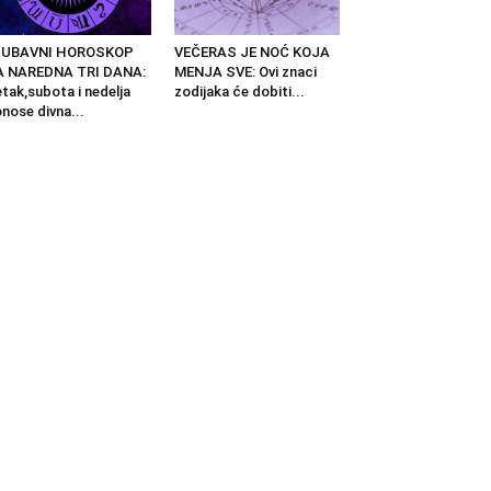
JUBAVNI HOROSKOP
VEČERAS JE NOĆ KOJA
A NAREDNA TRI DANA:
MENJA SVE: Ovi znaci
tak,subota i nedelja
zodijaka će dobiti...
nose divna...