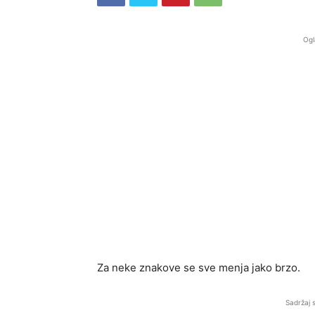
Ogl
Za neke znakove se sve menja jako brzo.
Sadržaj 