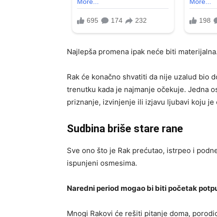
Najlepša promena ipak neće biti materijalna
Rak će konačno shvatiti da nije uzalud bio
trenutku kada je najmanje očekuje. Jedna o
priznanje, izvinjenje ili izjavu ljubavi koju
Sudbina briše stare rane
Sve ono što je Rak prećutao, istrpeo i pod
ispunjeni osmesima.
Naredni period mogao bi biti početak potp
Mnogi Rakovi će rešiti pitanje doma, porodi