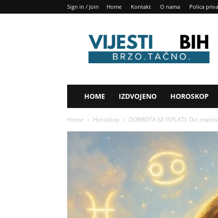
Sign in / Join
Home
Kontakt
O nama
Polica priv
Vijesti
BIH
HOME
IZDVOJENO
HOROSKOP
Home
Horoskop
DOBROTA SE ISPLATI: Ovi znakovi s