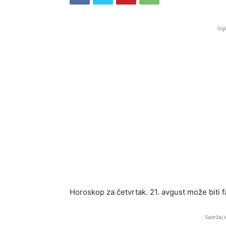
Ogl
Horoskop za četvrtak. 21. avgust može biti f
Sadržaj 