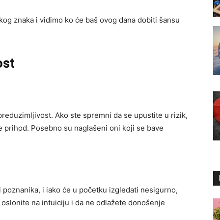
kog znaka i vidimo ko će baš ovog dana dobiti šansu
ost
eduzimljivost. Ako ste spremni da se upustite u rizik,
 prihod. Posebno su naglašeni oni koji se bave
i poznanika, i iako će u početku izgledati nesigurno,
 oslonite na intuiciju i da ne odlažete donošenje