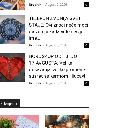
Urednik
-
August 9, 2026
0
TELEFON ZVONI,A SVET
STAJE: Ovi znaci neće moći
da veruju kada vide nečije
ime...
Urednik
-
August 9, 2026
0
HOROSKOP OD 10. DO
17.AVGUSTA: Velika
dešavanja, velike promene,
susret sa karmom i ljubav!
Urednik
-
August 9, 2026
0
Izdvojeno