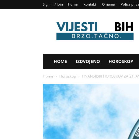
Sign in / Join
Home
Kontakt
O nama
Polica priv
Vijesti
BIH
HOME
IZDVOJENO
HOROSKOP
Home
Horoskop
FINANSIJSKI HOROSKOP ZA 21. AVG