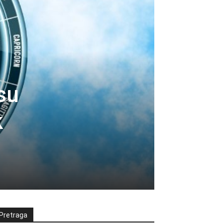
su
k
Pretraga