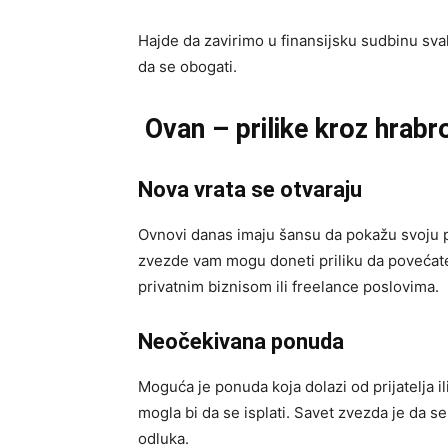
Hajde da zavirimo u finansijsku sudbinu sva
da se obogati.
Ovan – prilike kroz hrabr
Nova vrata se otvaraju
Ovnovi danas imaju šansu da pokažu svoju pr
zvezde vam mogu doneti priliku da povećate
privatnim biznisom ili freelance poslovima.
Neočekivana ponuda
Moguća je ponuda koja dolazi od prijatelja il
mogla bi da se isplati. Savet zvezda je da se
odluka.