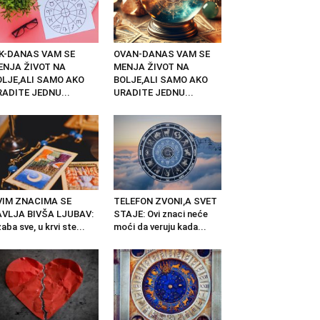
IK-DANAS VAM SE
OVAN-DANAS VAM SE
ENJA ŽIVOT NA
MENJA ŽIVOT NA
OLJE,ALI SAMO AKO
BOLJE,ALI SAMO AKO
ADITE JEDNU...
URADITE JEDNU...
VIM ZNACIMA SE
TELEFON ZVONI,A SVET
AVLJA BIVŠA LJUBAV:
STAJE: Ovi znaci neće
aba sve, u krvi ste...
moći da veruju kada...