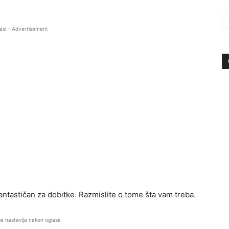
asi - Advertisement
antastičan za dobitke. Razmislite o tome šta vam treba.
se nastavlja nakon oglasa