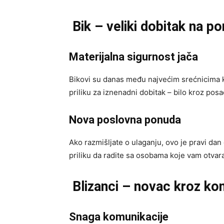
Bik – veliki dobitak na p
Materijalna sigurnost jača
Bikovi su danas među najvećim srećnicima k
priliku za iznenadni dobitak – bilo kroz posa
Nova poslovna ponuda
Ako razmišljate o ulaganju, ovo je pravi da
priliku da radite sa osobama koje vam otvaraj
Blizanci – novac kroz ko
Snaga komunikacije