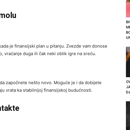
omolu
B
M
B
UR
ada je finansijski plan u pitanju. Zvezde vam donose
o, vraćanje duga ili čak neki oblik igre na sreću.
O
n da započnete nešto novo. Moguće je i da dobijete
J
u vrata ka stabilnijoj finansijskoj budućnosti.
Dz
ntakte