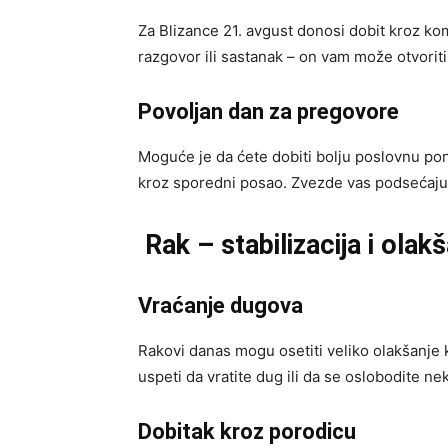
Za Blizance 21. avgust donosi dobit kroz ko
razgovor ili sastanak – on vam može otvoriti 
Povoljan dan za pregovore
Moguće je da ćete dobiti bolju poslovnu pon
kroz sporedni posao. Zvezde vas podsećaju 
Rak – stabilizacija i olak
Vraćanje dugova
Rakovi danas mogu osetiti veliko olakšanje 
uspeti da vratite dug ili da se oslobodite ne
Dobitak kroz porodicu