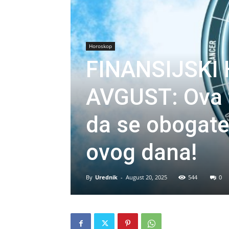
Horoskop
FINANSIJSKI
AVGUST: Ova t
da se obogate,
ovog dana!
By
Urednik
-
August 20, 2025
544
0