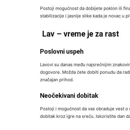
Postoji mogućnost da dobijete poklon ili fi
stabilizacije i jasnije slike kada je novac u pi
Lav – vreme je za rast
Poslovni uspeh
Lavovi su danas među najsrećnijim znakovim
dogovore. Možda ćete dobiti ponudu da rad
značajan prihod.
Neočekivani dobitak
Postoji i mogućnost da vas obraduje vest o d
dobitak kroz igre na sreću. Iskoristite dan 