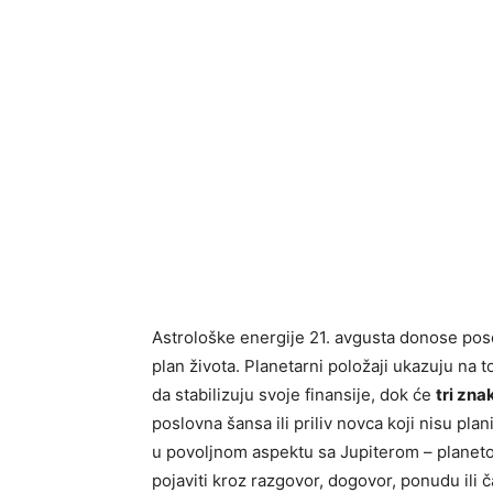
Astrološke energije 21. avgusta donose pose
plan života. Planetarni položaji ukazuju na 
da stabilizuju svoje finansije, dok će
tri zna
poslovna šansa ili priliv novca koji nisu pla
u povoljnom aspektu sa Jupiterom – planeto
pojaviti kroz razgovor, dogovor, ponudu ili č