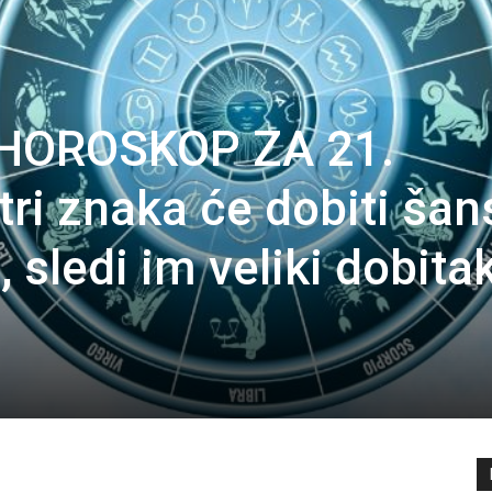
 HOROSKOP ZA 21.
ri znaka će dobiti šan
 sledi im veliki dobita