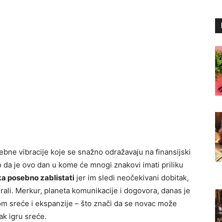
bne vibracije koje se snažno odražavaju na finansijski
to da je ovo dan u kome će mnogi znakovi imati priliku
ka posebno zablistati
jer im sledi neočekivani dobitak,
nirali. Merkur, planeta komunikacije i dogovora, danas je
m sreće i ekspanzije – što znači da se novac može
ak igru sreće.