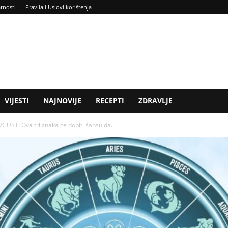
atnosti
Pravila i Uslovi korištenja
VIJESTI
NAJNOVIJE
RECEPTI
ZDRAVLJE
UST: Ova tri znaka će dobiti šansu da...