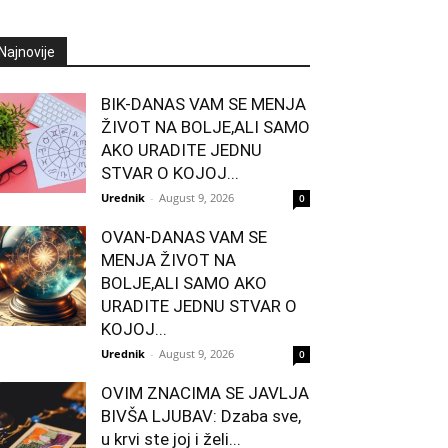
Najnovije
BIK-DANAS VAM SE MENJA
ŽIVOT NA BOLJE,ALI SAMO
AKO URADITE JEDNU
STVAR O KOJOJ...
Urednik
-
August 9, 2026
0
OVAN-DANAS VAM SE
MENJA ŽIVOT NA
BOLJE,ALI SAMO AKO
URADITE JEDNU STVAR O
KOJOJ...
Urednik
-
August 9, 2026
0
OVIM ZNACIMA SE JAVLJA
BIVŠA LJUBAV: Dzaba sve,
u krvi ste joj i želi...