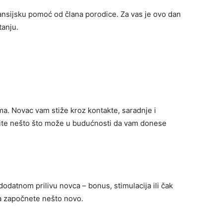
nansijsku pomoć od člana porodice. Za vas je ovo dan
tanju.
a. Novac vam stiže kroz kontakte, saradnje i
ite nešto što može u budućnosti da vam donese
odatnom prilivu novca – bonus, stimulacija ili čak
da započnete nešto novo.