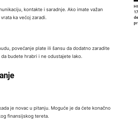
H
munikaciju, kontakte i saradnje. Ako imate važan
17
vrata ka većoj zaradi.
de
pr
udu, povećanje plate ili šansu da dodatno zaradite
da budete hrabri i ne odustajete lako.
šanje
kada je novac u pitanju. Moguće je da ćete konačno
kog finansijskog tereta.