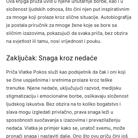
Ova knjiga pruža uvid u njene unutarnje borbe, kao i u
složenost ljudskih odnosa, što čini njen put inspirativnim
za mnoge koji prolaze kroz slične situacije. Autobiografija
je postala priručnik za mnoge žene koje se bore sa
sličnim izazovima, pokazujući da svaka priča, bez obzira
na svjetlost ili tamu, nosi vrijednost i pouku.
Zaključak: Snaga kroz nedaće
Priča Vlatke Pokos služi kao podsjetnik da čak i oni koji
se čine uspješnima i sretnima prolaze kroz teške
trenutke. Njene nedaće, uključujući razvod, medijsku
stigmatizaciju i emocionalne borbe, oslikavaju složenost
ljudskog iskustva.
Bez obzira na to koliko bogatstvo i
slava mogu izgledati privlačno, prava snaga leži u
sposobnosti suočavanja s izazovima i prevazilaženju
nedaća. Vlatka je primjer kako se, unatoč svemu, može
pronaći snaga i nastaviti dalje.
Ono što ovu priču čini još