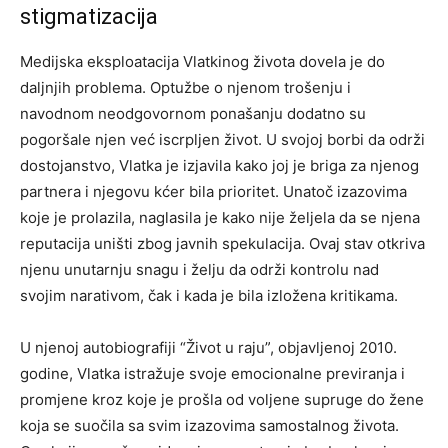
stigmatizacija
Medijska eksploatacija Vlatkinog života dovela je do
daljnjih problema. Optužbe o njenom trošenju i
navodnom neodgovornom ponašanju dodatno su
pogoršale njen već iscrpljen život. U svojoj borbi da održi
dostojanstvo, Vlatka je izjavila kako joj je briga za njenog
partnera i njegovu kćer bila prioritet. Unatoč izazovima
koje je prolazila, naglasila je kako nije željela da se njena
reputacija uništi zbog javnih spekulacija. Ovaj stav otkriva
njenu unutarnju snagu i želju da održi kontrolu nad
svojim narativom, čak i kada je bila izložena kritikama.
U njenoj autobiografiji “Život u raju”, objavljenoj 2010.
godine, Vlatka istražuje svoje emocionalne previranja i
promjene kroz koje je prošla od voljene supruge do žene
koja se suočila sa svim izazovima samostalnog života.