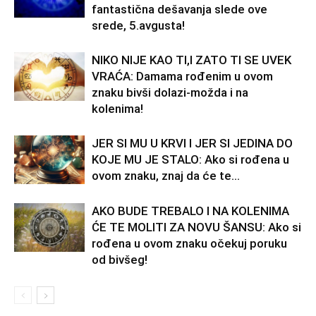
fantastična dešavanja slede ove
srede, 5.avgusta!
NIKO NIJE KAO TI,I ZATO TI SE UVEK
VRAĆA: Damama rođenim u ovom
znaku bivši dolazi-možda i na
kolenima!
JER SI MU U KRVI I JER SI JEDINA DO
KOJE MU JE STALO: Ako si rođena u
ovom znaku, znaj da će te...
AKO BUDE TREBALO I NA KOLENIMA
ĆE TE MOLITI ZA NOVU ŠANSU: Ako si
rođena u ovom znaku očekuj poruku
od bivšeg!