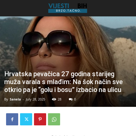
Hrvatska pevačica 27 godina starijeg
muža varala s mlađim: Na šok način sve
otkrio pa je “golu i bosu” izbacio na ulicu
By
Sanela
-
July 28, 2025
28
0