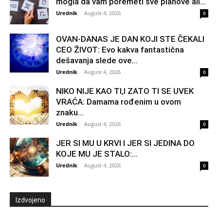
mogla da vam poremeti sve planove ali...
Urednik
-
August 4, 2026
0
OVAN-DANAS JE DAN KOJI STE ČEKALI
CEO ŽIVOT: Evo kakva fantastična
dešavanja slede ove...
Urednik
-
August 4, 2026
0
NIKO NIJE KAO TI,I ZATO TI SE UVEK
VRAĆA: Damama rođenim u ovom
znaku...
Urednik
-
August 4, 2026
0
JER SI MU U KRVI I JER SI JEDINA DO
KOJE MU JE STALO:...
Urednik
-
August 4, 2026
0
Izdvojeno