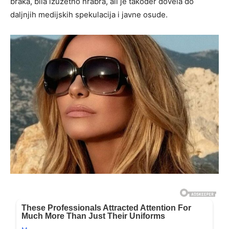
braka, bila izuzetno hrabra, ali je također dovela do
daljnjih medijskih spekulacija i javne osude.