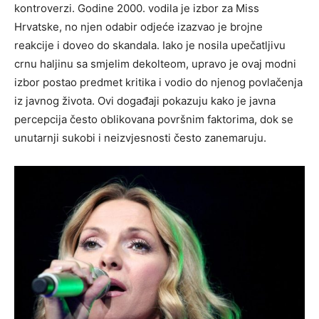
kontroverzi. Godine 2000. vodila je izbor za Miss
Hrvatske, no njen odabir odjeće izazvao je brojne
reakcije i doveo do skandala. Iako je nosila upečatljivu
crnu haljinu sa smjelim dekolteom, upravo je ovaj modni
izbor postao predmet kritika i vodio do njenog povlačenja
iz javnog života. Ovi događaji pokazuju kako je javna
percepcija često oblikovana površnim faktorima, dok se
unutarnji sukobi i neizvjesnosti često zanemaruju.