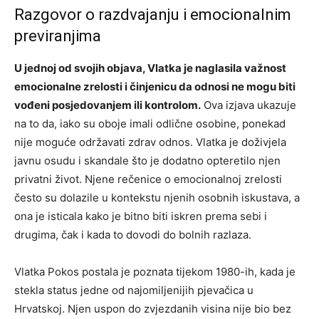
Razgovor o razdvajanju i emocionalnim
previranjima
U jednoj od svojih objava, Vlatka je naglasila važnost
emocionalne zrelosti i činjenicu da odnosi ne mogu biti
vođeni posjedovanjem ili kontrolom.
Ova izjava ukazuje
na to da, iako su oboje imali odlične osobine, ponekad
nije moguće održavati zdrav odnos. Vlatka je doživjela
javnu osudu i skandale što je dodatno opteretilo njen
privatni život. Njene rečenice o emocionalnoj zrelosti
često su dolazile u kontekstu njenih osobnih iskustava, a
ona je isticala kako je bitno biti iskren prema sebi i
drugima, čak i kada to dovodi do bolnih razlaza.
Vlatka Pokos postala je poznata tijekom 1980-ih, kada je
stekla status jedne od najomiljenijih pjevačica u
Hrvatskoj. Njen uspon do zvjezdanih visina nije bio bez