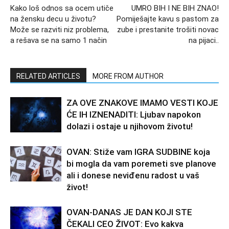
Kako loš odnos sa ocem utiče
UMRO BIH I NE BIH ZNAO!
na žensku decu u životu?
Pomiješajte kavu s pastom za
Može se razviti niz problema,
zube i prestanite trošiti novac
a rešava se na samo 1 način
na pijaci..
RELATED ARTICLES
MORE FROM AUTHOR
ZA OVE ZNAKOVE IMAMO VESTI KOJE
ĆE IH IZNENADITI: Ljubav napokon
dolazi i ostaje u njihovom životu!
OVAN: Stiže vam IGRA SUDBINE koja
bi mogla da vam poremeti sve planove
ali i donese neviđenu radost u vaš
život!
OVAN-DANAS JE DAN KOJI STE
ČEKALI CEO ŽIVOT: Evo kakva