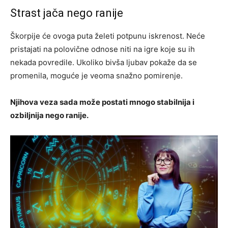
Strast jača nego ranije
Škorpije će ovoga puta želeti potpunu iskrenost. Neće
pristajati na polovične odnose niti na igre koje su ih
nekada povredile. Ukoliko bivša ljubav pokaže da se
promenila, moguće je veoma snažno pomirenje.
Njihova veza sada može postati mnogo stabilnija i
ozbiljnija nego ranije.