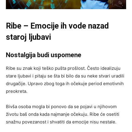
Ribe – Emocije ih vode nazad
staroj ljubavi
Nostalgija budi uspomene
Ribe su znak koji teško pušta prošlost. Često idealizuju
stare ljubavi i pitaju se šta bi bilo da su neke stvari uradili
drugačije. Upravo zbog toga ih očekuje period emotivnih
preokreta.
Bivša osoba mogla bi ponovo da se pojavi u njihovom
životu baš onda kada najmanje očekuju. Ribe će osetiti
snažnu povezanost i shvatiti da emocije nisu nestale.