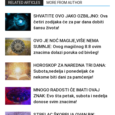
RELATED ARTICLES
MORE FROM AUTHOR
SHVATITE OVO JAKO OZBILJNO: Ova
četiri zodijaka će za par dana dobiti
šansu života!
OVO JE NOĆ MAGIJE,VIŠE NEMA
SUMNJE: Ovog magičnog 8.8 ovim
znacima dolazi poruka od bivšeg!
HOROSKOP ZA NAREDNA TRI DANA:
Subota,nedelja i ponedeljak će
nekome biti dani za pamćenje!
MNOGO RADOSTI ĆE IMATI OVAJ
ZNAK: Evo šta petak, subota i nedelja
donose svim znacima!
STRELAC,ŠKORPIJA,OVAN,BIK: