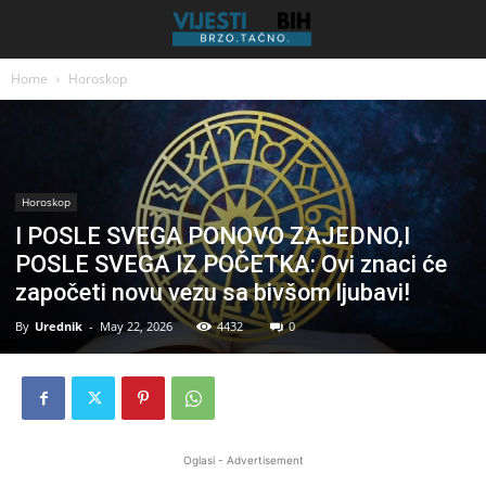
Home
Horoskop
Horoskop
I POSLE SVEGA PONOVO ZAJEDNO,I
POSLE SVEGA IZ POČETKA: Ovi znaci će
započeti novu vezu sa bivšom ljubavi!
By
Urednik
-
May 22, 2026
4432
0
Oglasi - Advertisement