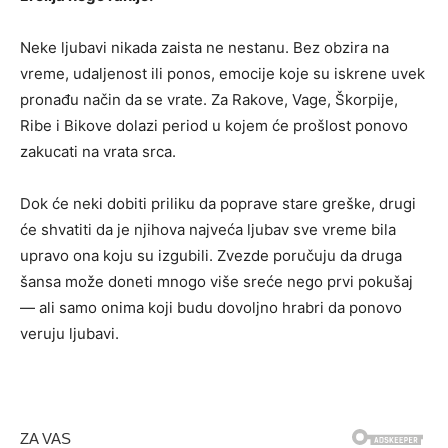
Neke ljubavi nikada zaista ne nestanu. Bez obzira na
vreme, udaljenost ili ponos, emocije koje su iskrene uvek
pronađu način da se vrate. Za Rakove, Vage, Škorpije,
Ribe i Bikove dolazi period u kojem će prošlost ponovo
zakucati na vrata srca.
Dok će neki dobiti priliku da poprave stare greške, drugi
će shvatiti da je njihova najveća ljubav sve vreme bila
upravo ona koju su izgubili. Zvezde poručuju da druga
šansa može doneti mnogo više sreće nego prvi pokušaj
— ali samo onima koji budu dovoljno hrabri da ponovo
veruju ljubavi.