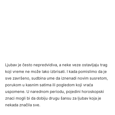
Ljubav je često nepredvidiva, a neke veze ostavljaju trag
koji vreme ne može lako izbrisati. I kada pomislimo da je
sve završeno, sudbina ume da iznenadi novim susretom,
porukom u kasnim satima ili pogledom koji vraća
uspomene. U narednom periodu, pojedini horoskopski
znaci mogli bi da dobiju drugu šansu za ljubav koja je
nekada značila sve.