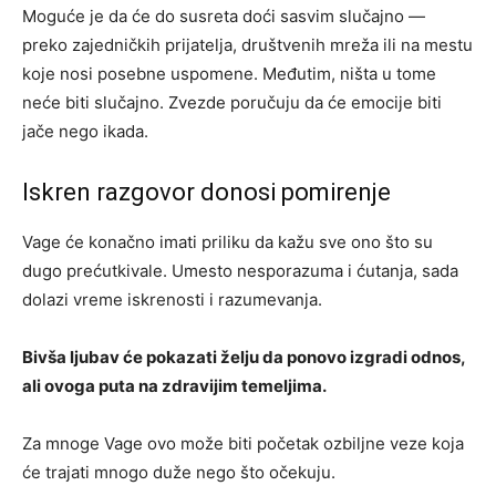
Moguće je da će do susreta doći sasvim slučajno —
preko zajedničkih prijatelja, društvenih mreža ili na mestu
koje nosi posebne uspomene. Međutim, ništa u tome
neće biti slučajno. Zvezde poručuju da će emocije biti
jače nego ikada.
Iskren razgovor donosi pomirenje
Vage će konačno imati priliku da kažu sve ono što su
dugo prećutkivale. Umesto nesporazuma i ćutanja, sada
dolazi vreme iskrenosti i razumevanja.
Bivša ljubav će pokazati želju da ponovo izgradi odnos,
ali ovoga puta na zdravijim temeljima.
Za mnoge Vage ovo može biti početak ozbiljne veze koja
će trajati mnogo duže nego što očekuju.