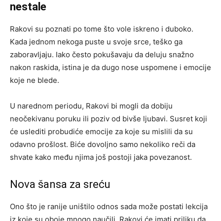
nestale
Rakovi su poznati po tome što vole iskreno i duboko.
Kada jednom nekoga puste u svoje srce, teško ga
zaboravljaju. Iako često pokušavaju da deluju snažno
nakon raskida, istina je da dugo nose uspomene i emocije
koje ne blede.
U narednom periodu, Rakovi bi mogli da dobiju
neočekivanu poruku ili poziv od bivše ljubavi. Susret koji
će uslediti probudiće emocije za koje su mislili da su
odavno prošlost. Biće dovoljno samo nekoliko reči da
shvate kako među njima još postoji jaka povezanost.
Nova šansa za sreću
Ono što je ranije uništilo odnos sada može postati lekcija
iz koje su oboje mnogo naučili. Rakovi će imati priliku da