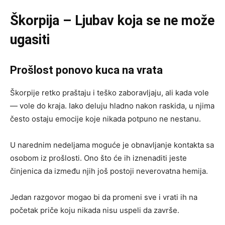
Škorpija – Ljubav koja se ne može
ugasiti
Prošlost ponovo kuca na vrata
Škorpije retko praštaju i teško zaboravljaju, ali kada vole
— vole do kraja. Iako deluju hladno nakon raskida, u njima
često ostaju emocije koje nikada potpuno ne nestanu.
U narednim nedeljama moguće je obnavljanje kontakta sa
osobom iz prošlosti. Ono što će ih iznenaditi jeste
činjenica da između njih još postoji neverovatna hemija.
Jedan razgovor mogao bi da promeni sve i vrati ih na
početak priče koju nikada nisu uspeli da završe.