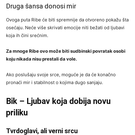
Druga šansa donosi mir
Ovoga puta Ribe će biti spremnije da otvoreno pokažu šta
osećaju. Neće više skrivati emocije niti bežati od ljubavi
koja ih čini srećnim.
Za mnoge Ribe ovo može biti sudbinski povratak osobi
koju nikada nisu prestali da vole.
Ako poslušaju svoje srce, moguće je da će konačno
pronaći mir i stabilnost o kojima dugo sanjaju.
Bik – Ljubav koja dobija novu
priliku
Tvrdoglavi, ali verni srcu