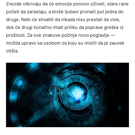
Zvezde otkrivaju da će emocije ponovo oživeti, stare rane
početi da zarastaju, a bivše ljubavi pronaći put jedna do
druge. Neki će shvatiti da nikada nisu prestali da vole,
dok će drugi konačno imati priliku da poprave greške iz
prošlosti. Za ove znakove počinje novo poglavlje —
možda upravo sa osobom za koju su mislili da je zauvek
otišla.