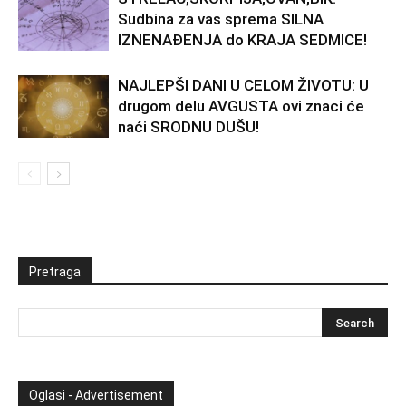
Sudbina za vas sprema SILNA
IZNENAĐENJA do KRAJA SEDMICE!
NAJLEPŠI DANI U CELOM ŽIVOTU: U
drugom delu AVGUSTA ovi znaci će
naći SRODNU DUŠU!
Pretraga
Oglasi - Advertisement