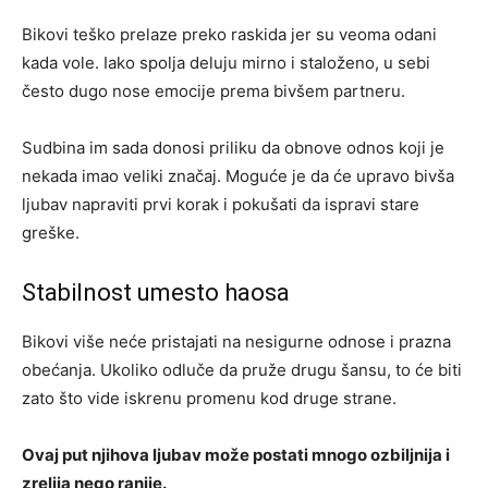
Bikovi teško prelaze preko raskida jer su veoma odani
kada vole. Iako spolja deluju mirno i staloženo, u sebi
često dugo nose emocije prema bivšem partneru.
Sudbina im sada donosi priliku da obnove odnos koji je
nekada imao veliki značaj. Moguće je da će upravo bivša
ljubav napraviti prvi korak i pokušati da ispravi stare
greške.
Stabilnost umesto haosa
Bikovi više neće pristajati na nesigurne odnose i prazna
obećanja. Ukoliko odluče da pruže drugu šansu, to će biti
zato što vide iskrenu promenu kod druge strane.
Ovaj put njihova ljubav može postati mnogo ozbiljnija i
zrelija nego ranije.