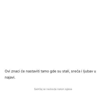
Ovi znaci će nastaviti tamo gde su stali, sreća i ljubav u
najavi.
Sadržaj se nastavlja nakon oglasa