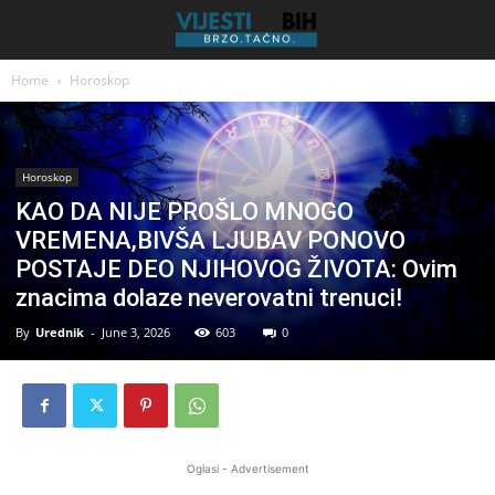
Home
Horoskop
Horoskop
KAO DA NIJE PROŠLO MNOGO
VREMENA,BIVŠA LJUBAV PONOVO
POSTAJE DEO NJIHOVOG ŽIVOTA: Ovim
znacima dolaze neverovatni trenuci!
By
Urednik
-
June 3, 2026
603
0
Oglasi - Advertisement