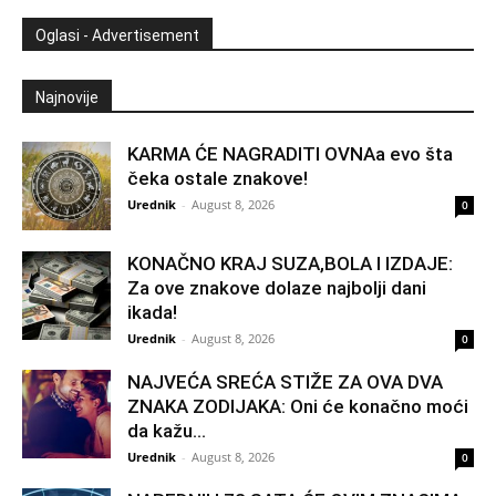
Oglasi - Advertisement
Najnovije
KARMA ĆE NAGRADITI OVNAa evo šta
čeka ostale znakove!
Urednik
-
August 8, 2026
0
KONAČNO KRAJ SUZA,BOLA I IZDAJE:
Za ove znakove dolaze najbolji dani
ikada!
Urednik
-
August 8, 2026
0
NAJVEĆA SREĆA STIŽE ZA OVA DVA
ZNAKA ZODIJAKA: Oni će konačno moći
da kažu...
Urednik
-
August 8, 2026
0