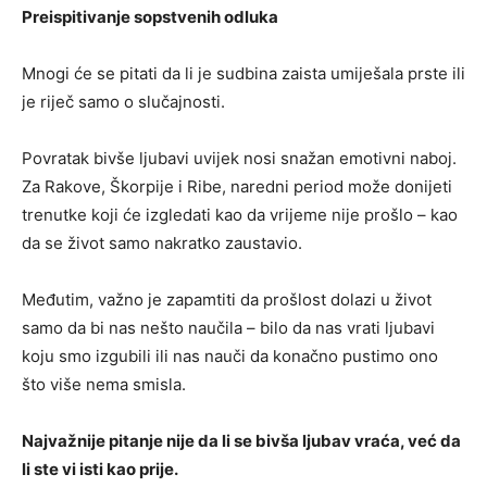
Preispitivanje sopstvenih odluka
Mnogi će se pitati da li je sudbina zaista umiješala prste ili
je riječ samo o slučajnosti.
Povratak bivše ljubavi uvijek nosi snažan emotivni naboj.
Za Rakove, Škorpije i Ribe, naredni period može donijeti
trenutke koji će izgledati kao da vrijeme nije prošlo – kao
da se život samo nakratko zaustavio.
Međutim, važno je zapamtiti da prošlost dolazi u život
samo da bi nas nešto naučila – bilo da nas vrati ljubavi
koju smo izgubili ili nas nauči da konačno pustimo ono
što više nema smisla.
Najvažnije pitanje nije da li se bivša ljubav vraća, već da
li ste vi isti kao prije.