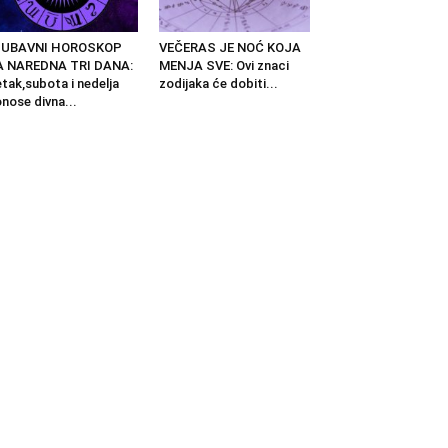
JUBAVNI HOROSKOP
VEČERAS JE NOĆ KOJA
A NAREDNA TRI DANA:
MENJA SVE: Ovi znaci
tak,subota i nedelja
zodijaka će dobiti...
nose divna...