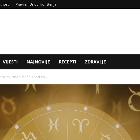
atnosti
Pravila i Uslovi korištenja
VIJESTI
NAJNOVIJE
RECEPTI
ZDRAVLJE
a ovi znaci neće znati za...