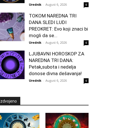
Urednik
-
August 6, 2026
0
TOKOM NAREDNA TRI
DANA SLEDI LUDI
PREOKRET: Evo koji znaci bi
mogli da se...
Urednik
-
August 6, 2026
0
LJUBAVNI HOROSKOP ZA
NAREDNA TRI DANA:
Petak,subota i nedelja
donose divna dešavanja!
Urednik
-
August 6, 2026
0
Izdvojeno