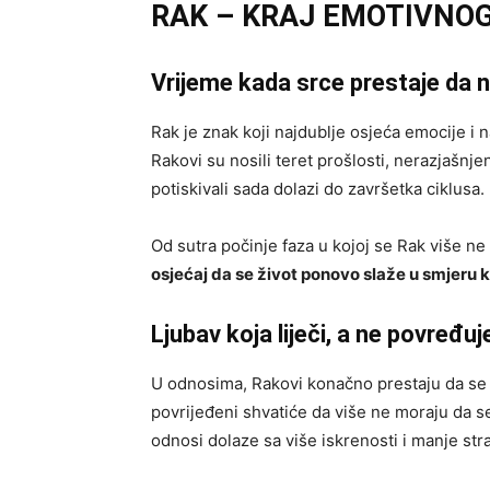
RAK – KRAJ EMOTIVNO
Vrijeme kada srce prestaje da 
Rak je znak koji najdublje osjeća emocije i
Rakovi su nosili teret prošlosti, nerazjašnj
potiskivali sada dolazi do završetka ciklusa.
Od sutra počinje faza u kojoj se Rak više ne
osjećaj da se život ponovo slaže u smjeru k
Ljubav koja liječi, a ne povređuj
U odnosima, Rakovi konačno prestaju da se z
povrijeđeni shvatiće da više ne moraju da s
odnosi dolaze sa više iskrenosti i manje str