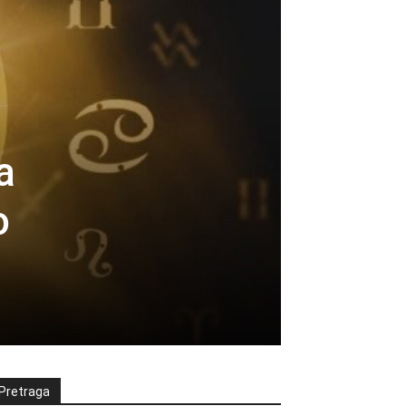
a
o
Pretraga