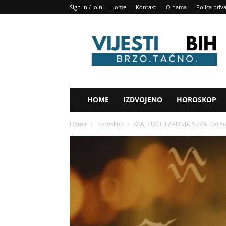
Sign in / Join
Home
Kontakt
O nama
Polica priv
Vijesti
BIH
HOME
IZDVOJENO
HOROSKOP
Home
Horoskop
KRAJ TUGE I ZADNJA SUZA: Od sutr