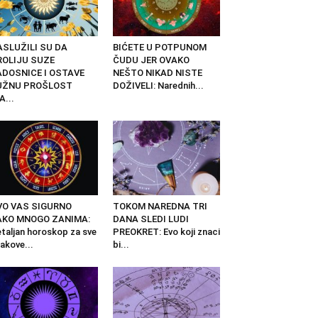
ASLUŽILI SU DA
BIĆETE U POTPUNOM
ROLIJU SUZE
ČUDU JER OVAKO
ADOSNICE I OSTAVE
NEŠTO NIKAD NISTE
UŽNU PROŠLOST
DOŽIVELI: Narednih...
A...
VO VAS SIGURNO
TOKOM NAREDNA TRI
AKO MNOGO ZANIMA:
DANA SLEDI LUDI
taljan horoskop za sve
PREOKRET: Evo koji znaci
akove...
bi...