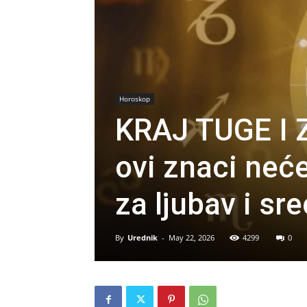
Horoskop
KRAJ TUGE I 
ovi znaci neće
za ljubav i sre
By
Urednik
-
May 22, 2026
4299
0