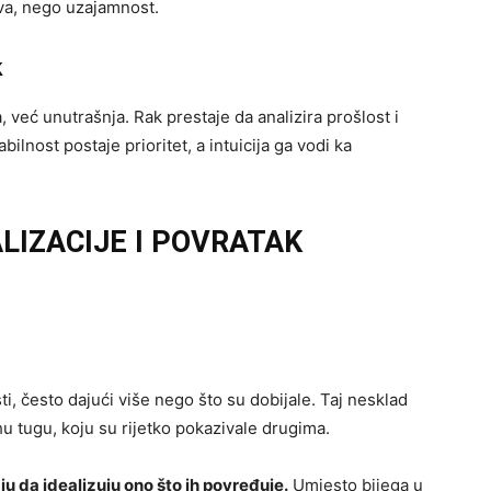
tva, nego uzajamnost.
k
 već unutrašnja. Rak prestaje da analizira prošlost i
ilnost postaje prioritet, a intuicija ga vodi ka
LIZACIJE I POVRATAK
, često dajući više nego što su dobijale. Taj nesklad
hu tugu, koju su rijetko pokazivale drugima.
ju da idealizuju ono što ih povređuje.
Umjesto bijega u