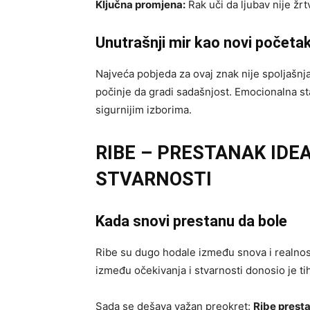
Ključna promjena:
Rak uči da ljubav nije žr
Unutrašnji mir kao novi početa
Najveća pobjeda za ovaj znak nije spoljašnja,
počinje da gradi sadašnjost. Emocionalna stab
sigurnijim izborima.
RIBE – PRESTANAK IDEA
STVARNOSTI
Kada snovi prestanu da bole
Ribe su dugo hodale između snova i realnosti
između očekivanja i stvarnosti donosio je ti
Sada se dešava važan preokret:
Ribe presta