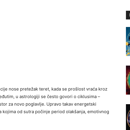
cije nose pretežak teret, kada se prošlost vraća kroz
Međutim, u astrologiji se često govori o ciklusima –
ostor za novo poglavlje. Upravo takav energetski
aka kojima od sutra počinje period olakšanja, emotivnog