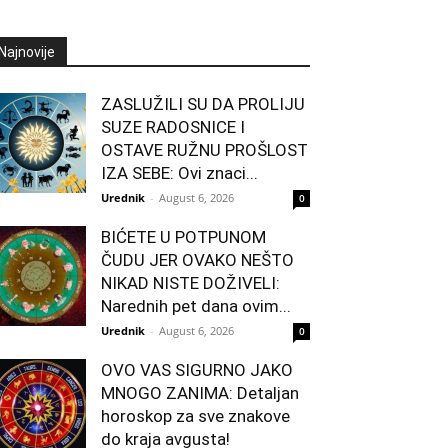
Najnovije
ZASLUŽILI SU DA PROLIJU
SUZE RADOSNICE I
OSTAVE RUŽNU PROŠLOST
IZA SEBE: Ovi znaci...
Urednik
-
August 6, 2026
0
BIĆETE U POTPUNOM
ČUDU JER OVAKO NEŠTO
NIKAD NISTE DOŽIVELI:
Narednih pet dana ovim...
Urednik
-
August 6, 2026
0
OVO VAS SIGURNO JAKO
MNOGO ZANIMA: Detaljan
horoskop za sve znakove
do kraja avgusta!