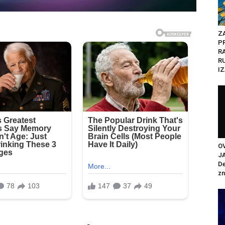
Z
P
R
R
IZ
O
J
De
zn