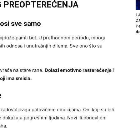
G PREOPTEREĆENJA
L
Z
nosi sve samo
Pe
do
 najduže pamti bol. U prethodnom periodu, mnogi
enih odnosa i unutrašnjih dilema. Sve ono što su
 vraća na stare rane.
Dolazi emotivno rasterećenje i
oji ima smisla.
e
adovoljavaju polovičnim emocijama. Oni koji su bili
e dokazuju pogrešnim ljudima. Novi ili obnovljeni
aha.