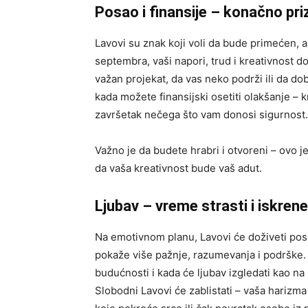
Posao i finansije – konačno pri
Lavovi su znak koji voli da bude primećen, a
septembra, vaši napori, trud i kreativnost 
važan projekat, da vas neko podrži ili da dob
kada možete finansijski osetiti olakšanje – k
završetak nečega što vam donosi sigurnost.
Važno je da budete hrabri i otvoreni – ovo j
da vaša kreativnost bude vaš adut.
Ljubav – vreme strasti i iskrene
Na emotivnom planu, Lavovi će doživeti pos
pokaže više pažnje, razumevanja i podrške.
budućnosti i kada će ljubav izgledati kao na
Slobodni Lavovi će zablistati – vaša harizm