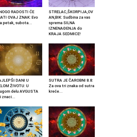
NOGO RADOSTI ĆE
STRELAC,ŠKORPIJA,OV
ATI OVAJ ZNAK: Evo
AN,BIK: Sudbina za vas
a petak, subota...
sprema SILNA
IZNENAĐENJA do
KRAJA SEDMICE!
AJLEPŠI DANI U
SUTRA JE ČAROBNI 8.8:
ELOM ŽIVOTU: U
Za ova tri znaka od sutra
rugom delu AVGUSTA
kreće...
i znaci...