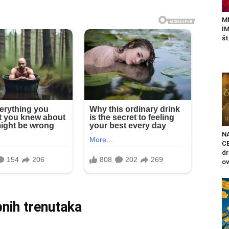
M
IM
št
N
C
d
ov
bnih trenutaka