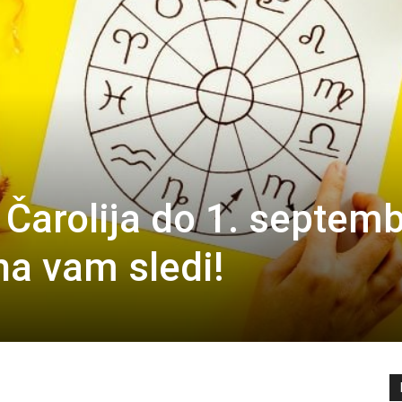
 Čarolija do 1. septem
na vam sledi!