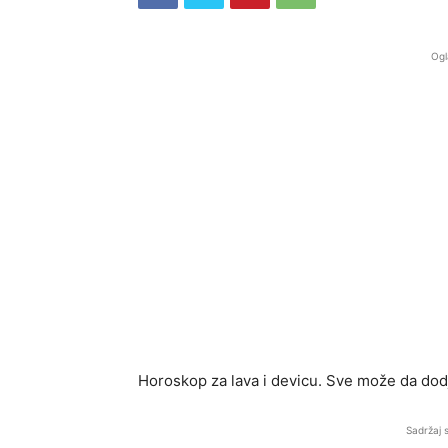
Ogl
Horoskop za lava i devicu. Sve može da dod
Sadržaj 