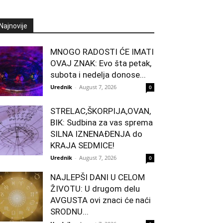
Najnovije
MNOGO RADOSTI ĆE IMATI
OVAJ ZNAK: Evo šta petak,
subota i nedelja donose...
Urednik
-
August 7, 2026
0
STRELAC,ŠKORPIJA,OVAN,
BIK: Sudbina za vas sprema
SILNA IZNENAĐENJA do
KRAJA SEDMICE!
Urednik
-
August 7, 2026
0
NAJLEPŠI DANI U CELOM
ŽIVOTU: U drugom delu
AVGUSTA ovi znaci će naći
SRODNU...