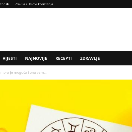
atnosti
Pravila i Uslovi korištenja
VIJESTI
NAJNOVIJE
RECEPTI
ZDRAVLJE
tembra je moguća i ona vam...