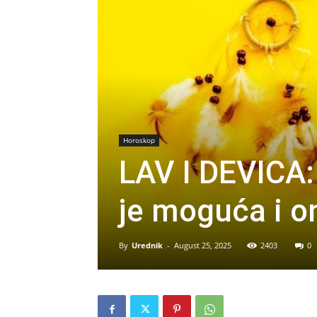
Horoskop
LAV I DEVICA:
je moguća i o
By
Urednik
-
August 25, 2025
2403
0