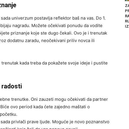
znanje
Z
P
R
 sada univerzum postavlja reflektor baš na vas. Do 1.
R
dobijaju nagradu. Možete očekivati ponudu da vodite
IZ
ijete priznanje koje ste dugo čekali. Ovo je i trenutak
roz dodatnu zaradu, neočekivani priliv novca ili
e trenutak kada treba da pokažete svoje ideje i pustite
 radosti
ebne trenutke. Oni zauzeti mogu očekivati da partner
 Biće ovo period kada ćete zajedno maštati o
 početku.
a sada privlači prave ljude. Moguće je novo poznanstvo