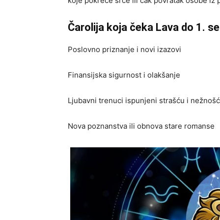
koje pokreće srce ili čak povratak osobe iz p
Čarolija koja čeka Lava do 1. 
Poslovno priznanje i novi izazovi
Finansijska sigurnost i olakšanje
Ljubavni trenuci ispunjeni strašću i nežnoš
Nova poznanstva ili obnova stare romanse