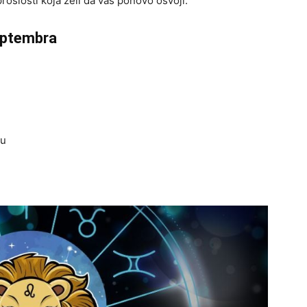
rošlosti koja želi da vas ponovo osvoji.
septembra
ću