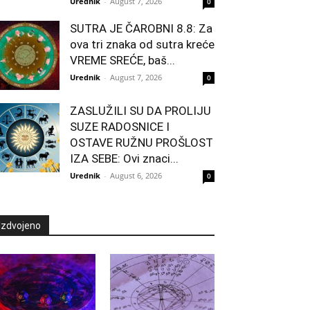
Urednik
-
August 7, 2026
0
SUTRA JE ČAROBNI 8.8: Za
ova tri znaka od sutra kreće
VREME SREĆE, baš...
Urednik
-
August 7, 2026
0
ZASLUŽILI SU DA PROLIJU
SUZE RADOSNICE I
OSTAVE RUŽNU PROŠLOST
IZA SEBE: Ovi znaci...
Urednik
-
August 6, 2026
0
Izdvojeno