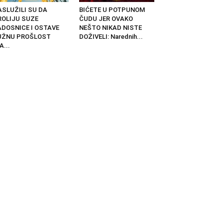
ASLUŽILI SU DA
BIĆETE U POTPUNOM
ROLIJU SUZE
ČUDU JER OVAKO
ADOSNICE I OSTAVE
NEŠTO NIKAD NISTE
UŽNU PROŠLOST
DOŽIVELI: Narednih...
A...