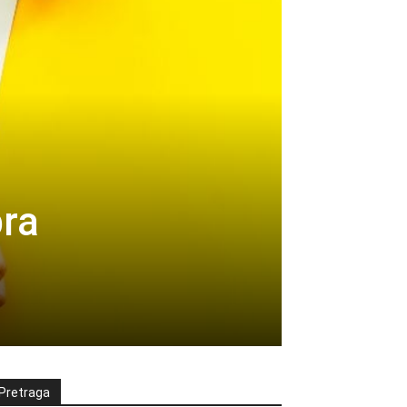
bra
Pretraga