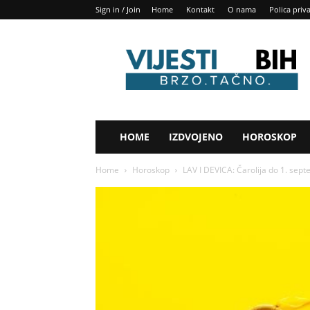
Sign in / Join
Home
Kontakt
O nama
Polica priv
Vijesti
BIH
HOME
IZDVOJENO
HOROSKOP
Home
Horoskop
LAV I DEVICA: Čarolija do 1. sep