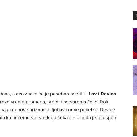
dana, a dva znaka će je posebno osetiti –
Lav
i
Devica
.
pravo vreme promena, sreće i ostvarenja želja. Dok
snaga donose priznanja, ljubav i nove početke, Device
vrata ka nečemu što su dugo čekale – bilo da je to uspeh,