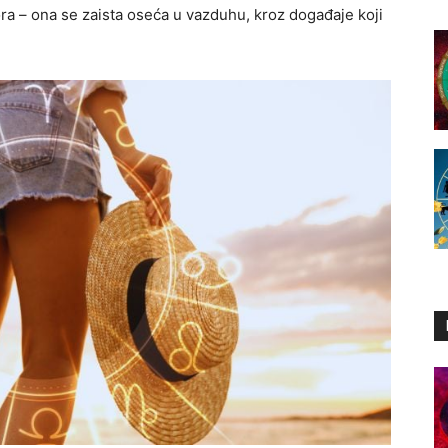
ra – ona se zaista oseća u vazduhu, kroz događaje koji
.