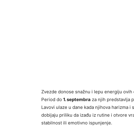
Zvezde donose snažnu i lepu energiju ovih 
Period do
1. septembra
za njih predstavlja 
Lavovi ulaze u dane kada njihova harizma i 
dobijaju priliku da izađu iz rutine i otvore 
stabilnost ili emotivno ispunjenje.