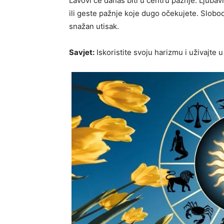
Lavovi će danas biti u centru pažnje. Ljuba
ili geste pažnje koje dugo očekujete. Slobo
snažan utisak.
Savjet:
Iskoristite svoju harizmu i uživajte 