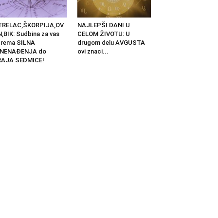
TRELAC,ŠKORPIJA,OV
NAJLEPŠI DANI U
,BIK: Sudbina za vas
CELOM ŽIVOTU: U
prema SILNA
drugom delu AVGUSTA
ZNENAĐENJA do
ovi znaci...
RAJA SEDMICE!