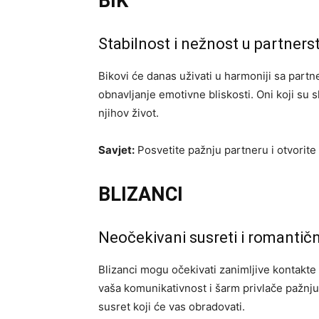
BIK
Stabilnost i nežnost u partners
Bikovi će danas uživati u harmoniji sa partn
obnavljanje emotivne bliskosti. Oni koji su 
njihov život.
Savjet:
Posvetite pažnju partneru i otvorit
BLIZANCI
Neočekivani susreti i romantič
Blizanci mogu očekivati zanimljive kontakte 
vaša komunikativnost i šarm privlače pažnju
susret koji će vas obradovati.