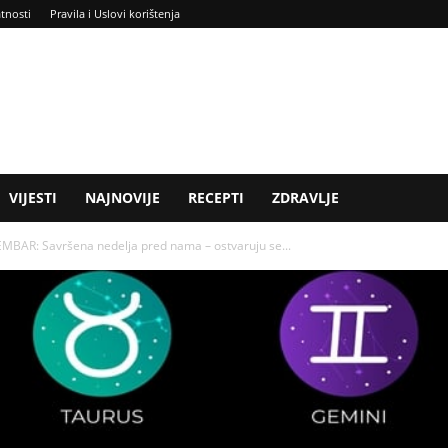
atnosti
Pravila i Uslovi korištenja
VIJESTI
NAJNOVIJE
RECEPTI
ZDRAVLJE
AR: Savršena nedelja pred nama – ostvaruju se...