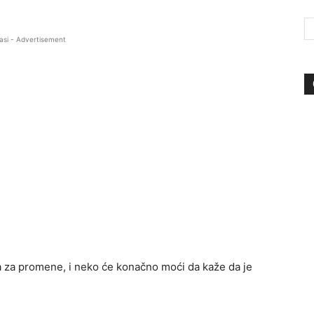
asi - Advertisement
sa za promene, i neko će konačno moći da kaže da je