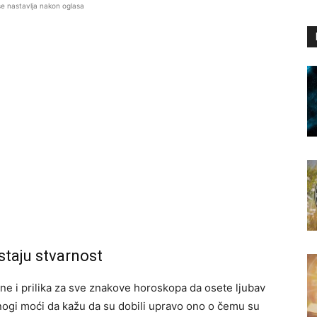
se nastavlja nakon oglasa
staju stvarnost
e i prilika za sve znakove horoskopa da osete ljubav
nogi moći da kažu da su dobili upravo ono o čemu su