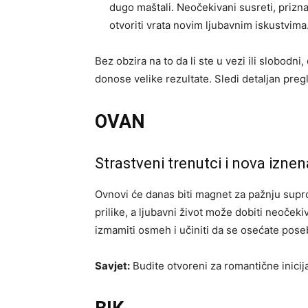
dugo maštali. Neočekivani susreti, prizn
otvoriti vrata novim ljubavnim iskustvima
Bez obzira na to da li ste u vezi ili slobodni,
donose velike rezultate. Sledi detaljan pre
OVAN
Strastveni trenutci i nova izne
Ovnovi će danas biti magnet za pažnju supro
prilike, a ljubavni život može dobiti neoče
izmamiti osmeh i učiniti da se osećate pose
Savjet:
Budite otvoreni za romantične inicija