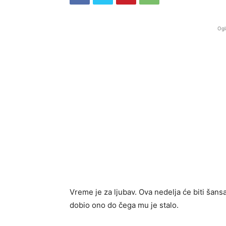
Ogl
Vreme je za ljubav. Ova nedelja će biti šan
dobio ono do čega mu je stalo.