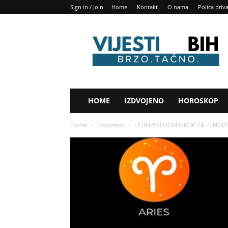
Sign in / Join
Home
Kontakt
O nama
Polica priv
Vijesti
BIH
HOME
IZDVOJENO
HOROSKOP
Home
Horoskop
LJUBAVNI HOROSKOP ZA 2. NOVEMB