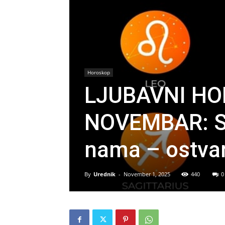
Horoskop
LJUBAVNI HO
NOVEMBAR: Sa
nama – ostvar
By
Urednik
-
November 1, 2025
440
0