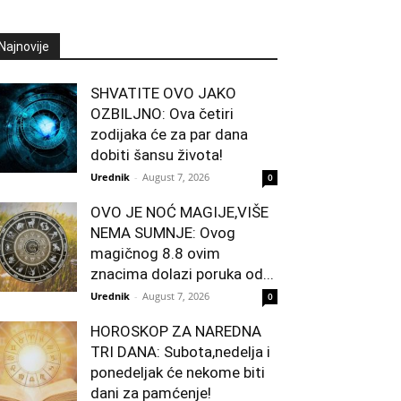
Najnovije
SHVATITE OVO JAKO
OZBILJNO: Ova četiri
zodijaka će za par dana
dobiti šansu života!
Urednik
-
August 7, 2026
0
OVO JE NOĆ MAGIJE,VIŠE
NEMA SUMNJE: Ovog
magičnog 8.8 ovim
znacima dolazi poruka od...
Urednik
-
August 7, 2026
0
HOROSKOP ZA NAREDNA
TRI DANA: Subota,nedelja i
ponedeljak će nekome biti
dani za pamćenje!