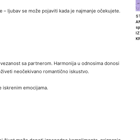
e – ljubav se može pojaviti kada je najmanje očekujete.
S
AN
s
I
K
ovezanost sa partnerom. Harmonija u odnosima donosi
doživeti neočekivano romantično iskustvo.
se iskrenim emocijama.