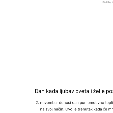
Sadržaj 
Dan kada ljubav cveta i želje po
novembar donosi dan pun emotivne toplin
na svoj način. Ovo je trenutak kada će m