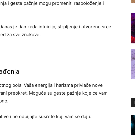
anja i geste pažnje mogu promeniti raspoloženje i
.
 danas je dan kada intuicija, strpljenje i otvoreno srce
gled za sve znakove.
nađenja
tnog pola. Vaša energija i harizma privlače nove
kivani preokret. Moguće su geste pažnje koje će vam
bno.
tive i ne odbijajte susrete koji vam se daju.