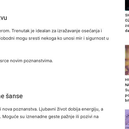
S
tvu
OZ
zo
erom. Trenutak je idealan za izražavanje osećanja i
da
slobodni mogu sresti nekoga ko unosi mir i sigurnost u
e srce novim poznanstvima.
H
N
Su
ne šanse
po
bit
i nova poznanstva. Ljubavni život dobija energiju, a
. Moguće su iznenadne geste pažnje ili pozivi na