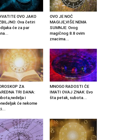
HVATITE OVO JAKO
OVO JE NOĆ
BILJNO: Ova četiri
MAGIJE,VIŠE NEMA
dijaka će za par
SUMNJE: Ovog
na...
magičnog 8.8 ovim
znacima...
OROSKOP ZA
MNOGO RADOSTI ĆE
AREDNA TRI DANA:
IMATI OVAJ ZNAK: Evo
bota,nedelja i
šta petak, subota...
nedeljak će nekome
i...