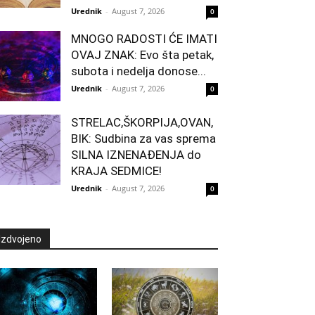
Urednik
-
August 7, 2026
0
MNOGO RADOSTI ĆE IMATI
OVAJ ZNAK: Evo šta petak,
subota i nedelja donose...
Urednik
-
August 7, 2026
0
STRELAC,ŠKORPIJA,OVAN,
BIK: Sudbina za vas sprema
SILNA IZNENAĐENJA do
KRAJA SEDMICE!
Urednik
-
August 7, 2026
0
Izdvojeno