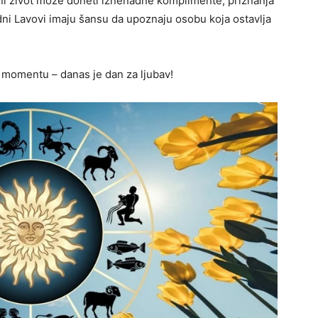
vni život može doneti iznenadne komplimente, priznanja
dni Lavovi imaju šansu da upoznaju osobu koja ostavlja
u momentu – danas je dan za ljubav!