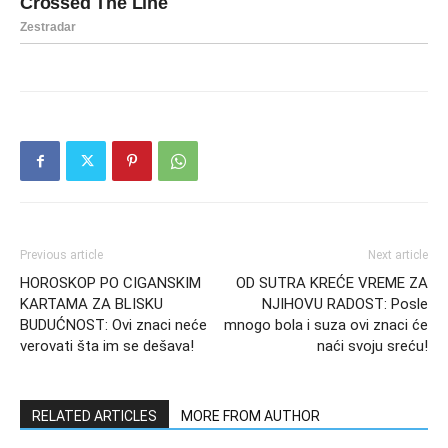
Previous article
Next article
HOROSKOP PO CIGANSKIM
OD SUTRA KREĆE VREME ZA
KARTAMA ZA BLISKU
NJIHOVU RADOST: Posle
BUDUĆNOST: Ovi znaci neće
mnogo bola i suza ovi znaci će
verovati šta im se dešava!
naći svoju sreću!
RELATED ARTICLES
MORE FROM AUTHOR