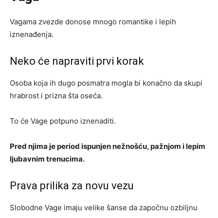
Vagama zvezde donose mnogo romantike i lepih
iznenađenja.
Neko će napraviti prvi korak
Osoba koja ih dugo posmatra mogla bi konačno da skupi
hrabrost i prizna šta oseća.
To će Vage potpuno iznenaditi.
Pred njima je period ispunjen nežnošću, pažnjom i lepim
ljubavnim trenucima.
Prava prilika za novu vezu
Slobodne Vage imaju velike šanse da započnu ozbiljnu