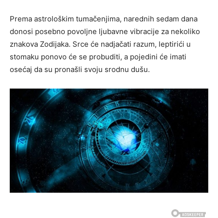
Prema astrološkim tumačenjima, narednih sedam dana
donosi posebno povoljne ljubavne vibracije za nekoliko
znakova Zodijaka. Srce će nadjačati razum, leptirići u
stomaku ponovo će se probuditi, a pojedini će imati
osećaj da su pronašli svoju srodnu dušu.