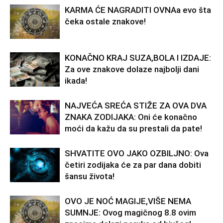
KARMA ĆE NAGRADITI OVNAa evo šta
čeka ostale znakove!
KONAČNO KRAJ SUZA,BOLA I IZDAJE:
Za ove znakove dolaze najbolji dani
ikada!
NAJVEĆA SREĆA STIŽE ZA OVA DVA
ZNAKA ZODIJAKA: Oni će konačno
moći da kažu da su prestali da pate!
SHVATITE OVO JAKO OZBILJNO: Ova
četiri zodijaka će za par dana dobiti
šansu života!
OVO JE NOĆ MAGIJE,VIŠE NEMA
SUMNJE: Ovog magičnog 8.8 ovim