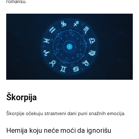
romansu.
Škorpija
Škorpije očekuju strastveni dani puni snažnih emocija.
Hemija koju neće moći da ignorišu