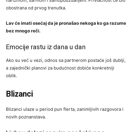
harizmom, šarmom i samopouzdanjem. Privlačnost će biti
obostrana od prvog trenutka.
Lav će imati osećaj da je pronašao nekoga ko ga razume
bez mnogo reči.
Emocije rastu iz dana u dan
Ako su već u vezi, odnos sa partnerom postaće još dublji,
a zajednički planovi za budućnost dobiće konkretniji
oblik.
Blizanci
Blizanci ulaze u period pun flerta, zanimljivih razgovora i
novih poznanstava.