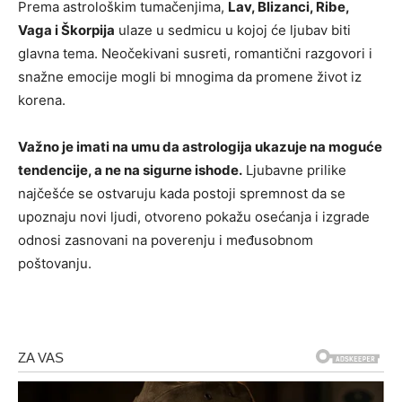
Prema astrološkim tumačenjima,
Lav, Blizanci, Ribe,
Vaga i Škorpija
ulaze u sedmicu u kojoj će ljubav biti
glavna tema. Neočekivani susreti, romantični razgovori i
snažne emocije mogli bi mnogima da promene život iz
korena.
Važno je imati na umu da astrologija ukazuje na moguće
tendencije, a ne na sigurne ishode.
Ljubavne prilike
najčešće se ostvaruju kada postoji spremnost da se
upoznaju novi ljudi, otvoreno pokažu osećanja i izgrade
odnosi zasnovani na poverenju i međusobnom
poštovanju.