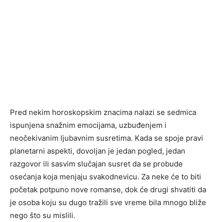
Pred nekim horoskopskim znacima nalazi se sedmica
ispunjena snažnim emocijama, uzbuđenjem i
neočekivanim ljubavnim susretima. Kada se spoje pravi
planetarni aspekti, dovoljan je jedan pogled, jedan
razgovor ili sasvim slučajan susret da se probude
osećanja koja menjaju svakodnevicu. Za neke će to biti
početak potpuno nove romanse, dok će drugi shvatiti da
je osoba koju su dugo tražili sve vreme bila mnogo bliže
nego što su mislili.