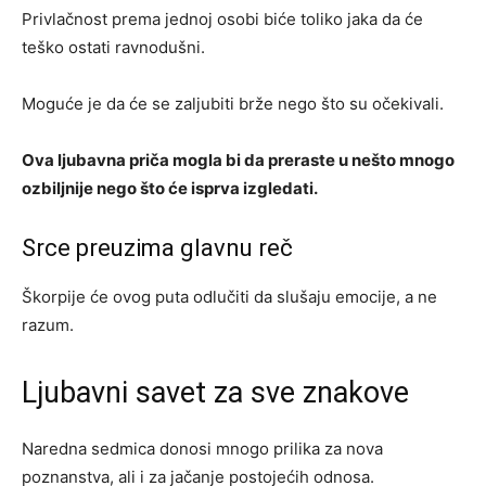
Privlačnost prema jednoj osobi biće toliko jaka da će
teško ostati ravnodušni.
Moguće je da će se zaljubiti brže nego što su očekivali.
Ova ljubavna priča mogla bi da preraste u nešto mnogo
ozbiljnije nego što će isprva izgledati.
Srce preuzima glavnu reč
Škorpije će ovog puta odlučiti da slušaju emocije, a ne
razum.
Ljubavni savet za sve znakove
Naredna sedmica donosi mnogo prilika za nova
poznanstva, ali i za jačanje postojećih odnosa.