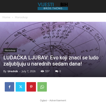
Home
Horoskop
Horoskop
LUDAČKA LJUBAV: Evo koji znaci se ludo
zaljubljuju u narednih sedam dana!
By
Urednik
-
July 7, 2026
557
0
Oglasi - Advertisement