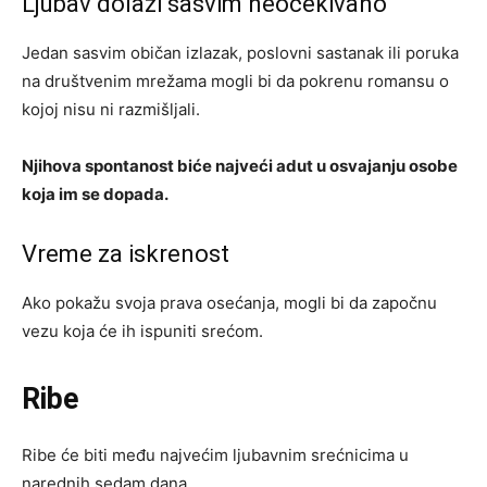
Ljubav dolazi sasvim neočekivano
Jedan sasvim običan izlazak, poslovni sastanak ili poruka
na društvenim mrežama mogli bi da pokrenu romansu o
kojoj nisu ni razmišljali.
Njihova spontanost biće najveći adut u osvajanju osobe
koja im se dopada.
Vreme za iskrenost
Ako pokažu svoja prava osećanja, mogli bi da započnu
vezu koja će ih ispuniti srećom.
Ribe
Ribe će biti među najvećim ljubavnim srećnicima u
narednih sedam dana.