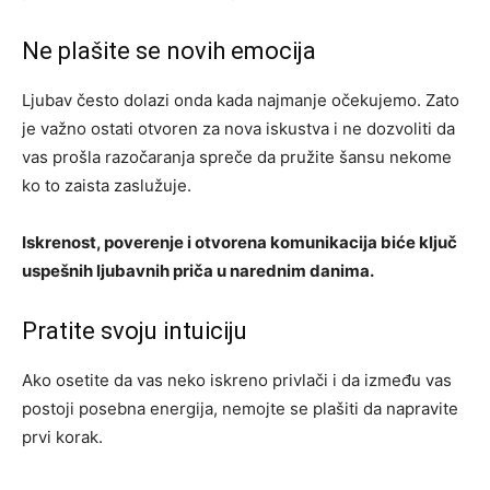
Ne plašite se novih emocija
Ljubav često dolazi onda kada najmanje očekujemo. Zato
je važno ostati otvoren za nova iskustva i ne dozvoliti da
vas prošla razočaranja spreče da pružite šansu nekome
ko to zaista zaslužuje.
Iskrenost, poverenje i otvorena komunikacija biće ključ
uspešnih ljubavnih priča u narednim danima.
Pratite svoju intuiciju
Ako osetite da vas neko iskreno privlači i da između vas
postoji posebna energija, nemojte se plašiti da napravite
prvi korak.