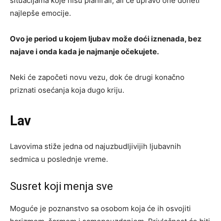
situacijama koje nisu planirali, ali će upravo one doneti
najlepše emocije.
Ovo je period u kojem ljubav može doći iznenada, bez
najave i onda kada je najmanje očekujete.
Neki će započeti novu vezu, dok će drugi konačno
priznati osećanja koja dugo kriju.
Lav
Lavovima stiže jedna od najuzbudljivijih ljubavnih
sedmica u poslednje vreme.
Susret koji menja sve
Moguće je poznanstvo sa osobom koja će ih osvojiti