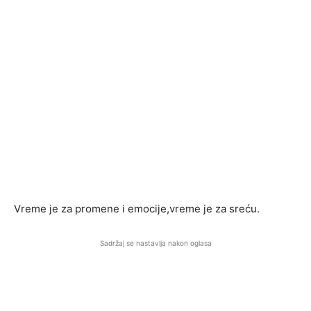
Vreme je za promene i emocije,vreme je za sreću.
Sadržaj se nastavlja nakon oglasa