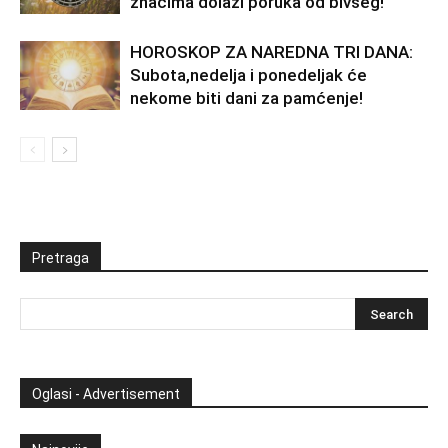
znacima dolazi poruka od bivšeg!
HOROSKOP ZA NAREDNA TRI DANA:
Subota,nedelja i ponedeljak će
nekome biti dani za pamćenje!
Pretraga
Oglasi - Advertisement