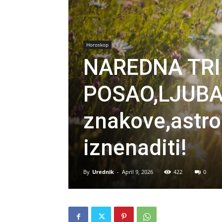
Horoskop
NAREDNA TRI
POSAO,LJUBA
znakove,astro
iznenaditi!
By
Urednik
-
April 9, 2026
422
0