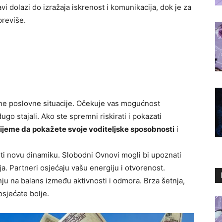
bavi dolazi do izražaja iskrenost i komunikacija, dok je za
 previše.
ne poslovne situacije. Očekuje vas mogućnost
ugo stajali. Ako ste spremni riskirati i pokazati
rijeme da pokažete svoje voditeljske sposobnosti
i
eti novu dinamiku. Slobodni Ovnovi mogli bi upoznati
a. Partneri osjećaju vašu energiju i otvorenost.
žnju na balans između aktivnosti i odmora. Brza šetnja,
osjećate bolje.