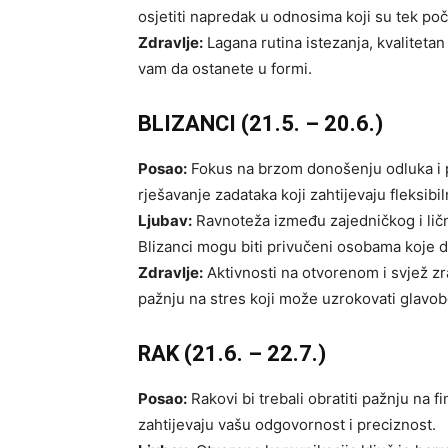
osjetiti napredak u odnosima koji su tek poč
Zdravlje:
Lagana rutina istezanja, kvalitetan
vam da ostanete u formi.
BLIZANCI (21.5. – 20.6.)
Posao:
Fokus na brzom donošenju odluka i p
rješavanje zadataka koji zahtijevaju fleksibiln
Ljubav:
Ravnoteža između zajedničkog i li
Blizanci mogu biti privučeni osobama koje dij
Zdravlje:
Aktivnosti na otvorenom i svjež zr
pažnju na stres koji može uzrokovati glavob
RAK (21.6. – 22.7.)
Posao:
Rakovi bi trebali obratiti pažnju na fi
zahtijevaju vašu odgovornost i preciznost.