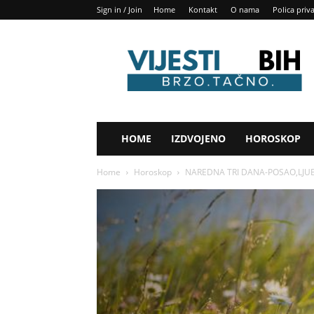
Sign in / Join
Home
Kontakt
O nama
Polica priv
Vijesti
BIH
HOME
IZDVOJENO
HOROSKOP
Home
Horoskop
NAREDNA TRI DANA-POSAO,LJUBAV,