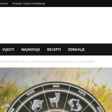
atnosti
Pravila i Uslovi korištenja
VIJESTI
NAJNOVIJE
RECEPTI
ZDRAVLJE
ZDRAVLJE: Za sve znakove,astro prognoza koja će vas iznenaditi!