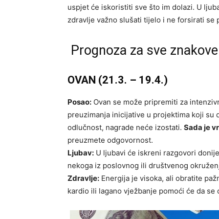
uspjet će iskoristiti sve što im dolazi. U lju
zdravlje važno slušati tijelo i ne forsirati se
Prognoza za sve znakove
OVAN (21.3. – 19.4.)
Posao:
Ovan se može pripremiti za intenziv
preuzimanja inicijative u projektima koji su d
odlučnost, nagrade neće izostati.
Sada je v
preuzmete odgovornost.
Ljubav:
U ljubavi će iskreni razgovori donij
nekoga iz poslovnog ili društvenog okruženj
Zdravlje:
Energija je visoka, ali obratite pa
kardio ili lagano vježbanje pomoći će da se 