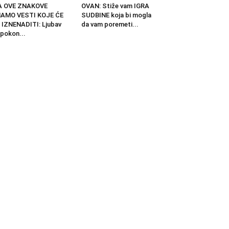
A OVE ZNAKOVE
OVAN: Stiže vam IGRA
MAMO VESTI KOJE ĆE
SUDBINE koja bi mogla
 IZNENADITI: Ljubav
da vam poremeti...
pokon...