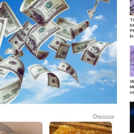
T
D
PR
bi.
V
ME
zo