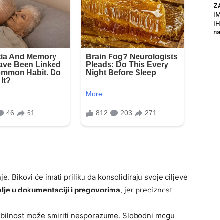
Z
I
IH
na
je. Bikovi će imati priliku da konsolidiraju svoje ciljeve
alje u dokumentaciji i pregovorima
, jer preciznost
sibilnost može smiriti nesporazume. Slobodni mogu