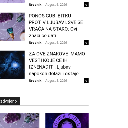
Urednik
-
August 6, 2026
0
PONOS GUBI BITKU
PROTIV LJUBAVI, SVE SE
VRAĆA NA STARO: Ovi
znaci će dati...
Urednik
-
August 6, 2026
0
ZA OVE ZNAKOVE IMAMO
VESTI KOJE ĆE IH
IZNENADITI: Ljubav
napokon dolazi i ostaje...
Urednik
-
August 5, 2026
0
Izdvojeno