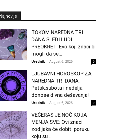
Najnovije
TOKOM NAREDNA TRI
DANA SLEDI LUDI
PREOKRET: Evo koji znaci bi
mogli da se...
Urednik
-
August 6, 2026
0
LJUBAVNI HOROSKOP ZA
NAREDNA TRI DANA:
Petak,subota i nedelja
donose divna dešavanja!
Urednik
-
August 6, 2026
0
VEČERAS JE NOĆ KOJA
MENJA SVE: Ovi znaci
zodijaka će dobiti poruku
koju su...