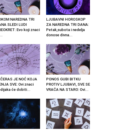
OKOM NAREDNA TRI
LJUBAVNI HOROSKOP
ANA SLEDI LUDI
ZA NAREDNA TRI DANA:
EOKRET: Evo koji znaci
Petak,subota i nedelja
..
donose divna...
EČERAS JE NOĆ KOJA
PONOS GUBI BITKU
NJA SVE: Ovi znaci
PROTIV LJUBAVI, SVE SE
dijaka će dobiti...
VRAĆA NA STARO: Ovi...