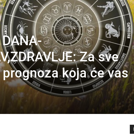
 DANA-
V,ZDRAVLJE: Za sve
 prognoza koja će vas