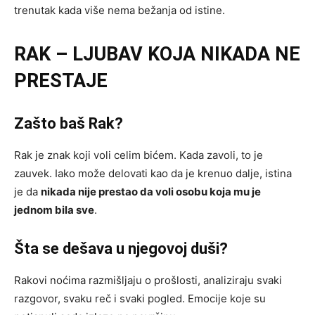
trenutak kada više nema bežanja od istine.
RAK – LJUBAV KOJA NIKADA NE
PRESTAJE
Zašto baš Rak?
Rak je znak koji voli celim bićem. Kada zavoli, to je
zauvek. Iako može delovati kao da je krenuo dalje, istina
je da
nikada nije prestao da voli osobu koja mu je
jednom bila sve
.
Šta se dešava u njegovoj duši?
Rakovi noćima razmišljaju o prošlosti, analiziraju svaki
razgovor, svaku reč i svaki pogled. Emocije koje su