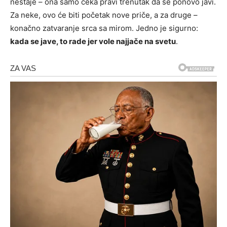
nestaje – ona samo čeka pravi trenutak da se ponovo javi.
Za neke, ovo će biti početak nove priče, a za druge –
konačno zatvaranje srca sa mirom. Jedno je sigurno:
kada se jave, to rade jer vole najjače na svetu
.