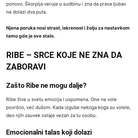
ponovo. Škorpija veruje u sudbinu i zna da prava ljubav
ne dolazi dva puta.
Njena poruka nosi strast, iskrenost i želju za nastavkom
tamo gde je sve stalo.
RIBE – SRCE KOJE NE ZNA DA
ZABORAVI
Zašto Ribe ne mogu dalje?
Ribe žive u svetu emocija i uspomena. One ne vole
površno, već dušom. Kada izgube nekoga koga su volele,
deo njih zauvek ostaje vezan za tu osobu.
Emocionalni talas koji dolazi