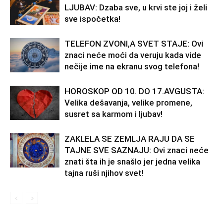
LJUBAV: Dzaba sve, u krvi ste joj i želi
sve ispočetka!
TELEFON ZVONI,A SVET STAJE: Ovi
znaci neće moći da veruju kada vide
nečije ime na ekranu svog telefona!
HOROSKOP OD 10. DO 17.AVGUSTA:
Velika dešavanja, velike promene,
susret sa karmom i ljubav!
ZAKLELA SE ZEMLJA RAJU DA SE
TAJNE SVE SAZNAJU: Ovi znaci neće
znati šta ih je snašlo jer jedna velika
tajna ruši njihov svet!