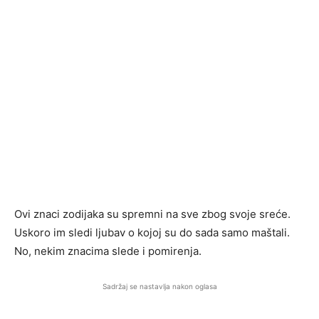
Ovi znaci zodijaka su spremni na sve zbog svoje sreće.
Uskoro im sledi ljubav o kojoj su do sada samo maštali.
No, nekim znacima slede i pomirenja.
Sadržaj se nastavlja nakon oglasa