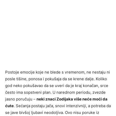
Postoje emocije koje ne blede s vremenom, ne nestaju ni
posle tišine, ponosa i pokušaja da se krene dalje. Koliko
god neko pokušavao da se uveri da je kraj konačan, srce
često ima sopstveni plan. U narednom periodu, zvezde
jasno poručuju –
neki znaci Zodijaka više neće moći da
ćute
. Sećanja postaju jača, snovi intenzivniji, a potreba da
se jave bivšoj ljubavi neodoljiva. Ovo nisu poruke iz