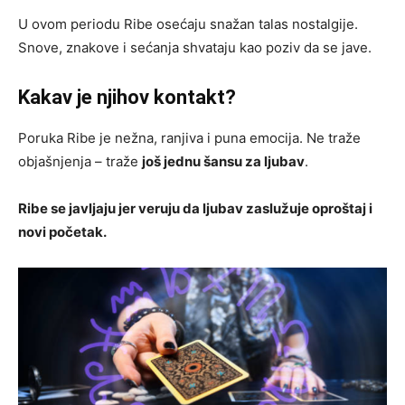
U ovom periodu Ribe osećaju snažan talas nostalgije.
Snove, znakove i sećanja shvataju kao poziv da se jave.
Kakav je njihov kontakt?
Poruka Ribe je nežna, ranjiva i puna emocija. Ne traže
objašnjenja – traže
još jednu šansu za ljubav
.
Ribe se javljaju jer veruju da ljubav zaslužuje oproštaj i
novi početak.