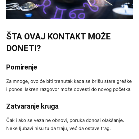
ŠTA OVAJ KONTAKT MOŽE
DONETI?
Pomirenje
Za mnoge, ovo će biti trenutak kada se brišu stare greške
i ponos. Iskren razgovor može dovesti do novog početka.
Zatvaranje kruga
Čak i ako se veza ne obnovi, poruka donosi olakšanje.
Neke ljubavi nisu tu da traju, već da ostave trag.