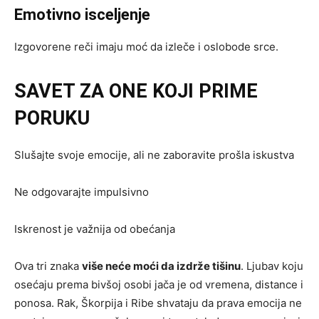
Emotivno isceljenje
Izgovorene reči imaju moć da izleče i oslobode srce.
SAVET ZA ONE KOJI PRIME
PORUKU
Slušajte svoje emocije, ali ne zaboravite prošla iskustva
Ne odgovarajte impulsivno
Iskrenost je važnija od obećanja
Ova tri znaka
više neće moći da izdrže tišinu
. Ljubav koju
osećaju prema bivšoj osobi jača je od vremena, distance i
ponosa. Rak, Škorpija i Ribe shvataju da prava emocija ne