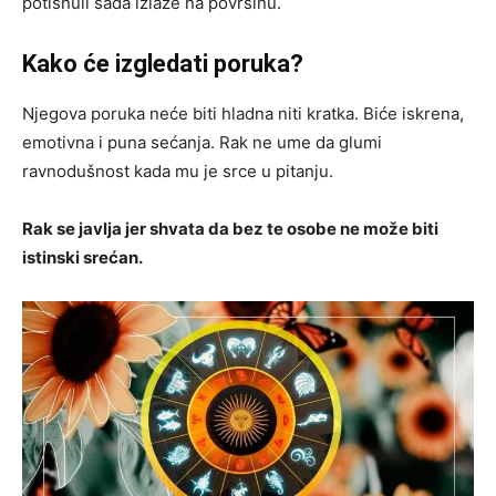
potisnuli sada izlaze na površinu.
Kako će izgledati poruka?
Njegova poruka neće biti hladna niti kratka. Biće iskrena,
emotivna i puna sećanja. Rak ne ume da glumi
ravnodušnost kada mu je srce u pitanju.
Rak se javlja jer shvata da bez te osobe ne može biti
istinski srećan.