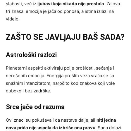
slabosti, već iz
ljubavi koja nikada nije prestala
. Za ova
tri znaka, emocija je jača od ponosa, a istina izlazi na
videlo.
ZAŠTO SE JAVLjAJU BAŠ SADA?
Astrološki razlozi
Planetarni aspekti aktiviraju polje prošlosti, sećanja i
nerešenih emocija. Energija prošlih veza vraća se sa
snažnim intenzitetom, naročito kod znakova koji vole
duboko i bez zadrške.
Srce jače od razuma
Ovi znaci su pokušavali da nastave dalje, ali
niti jedna
nova priča nije uspela da izbriše onu pravu
. Sada dolazi