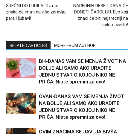
SREĆNI DO LUDILA: Ova tri
NAREDNIH DESET DANA ĆE
znaka će imati najviše zdravlja,
DONETI ČAROLIJU: Evo koji
para i ljubavi!
znaci će biti najsrećniji na
celom svetu!
RELATED ARTICLES
MORE FROM AUTHOR
BIK-DANAS VAM SE MENJA ŽIVOT NA
BOLJE,ALI SAMO AKO URADITE
JEDNU STVAR O KOJOJ NIKO NE
PRIČA: Niste spremni za ovo!
OVAN-DANAS VAM SE MENJA ŽIVOT
NA BOLJE,ALI SAMO AKO URADITE
JEDNU STVAR O KOJOJ NIKO NE
PRIČA: Niste spremni za ovo!
OVIM ZNACIMA SE JAVLJA BIVŠA