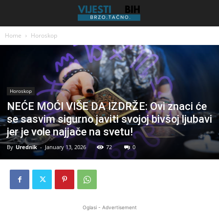
Home
Horoskop
Horoskop
NEĆE MOĆI VIŠE DA IZDRŽE: Ovi znaci će
se sasvim sigurno javiti svojoj bivšoj ljubavi
jer je vole najjače na svetu!
By
Urednik
-
January 13, 2026
72
0
Oglasi - Advertisement