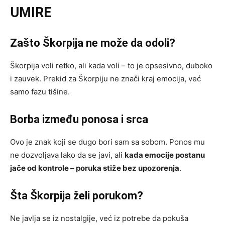
UMIRE
Zašto Škorpija ne može da odoli?
Škorpija voli retko, ali kada voli – to je opsesivno, duboko
i zauvek. Prekid za Škorpiju ne znači kraj emocija, već
samo fazu tišine.
Borba između ponosa i srca
Ovo je znak koji se dugo bori sam sa sobom. Ponos mu
ne dozvoljava lako da se javi, ali
kada emocije postanu
jače od kontrole – poruka stiže bez upozorenja
.
Šta Škorpija želi porukom?
Ne javlja se iz nostalgije, već iz potrebe da pokuša