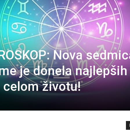
OSKOP: Nova sedmica
me je donela najlepših
celom životu!