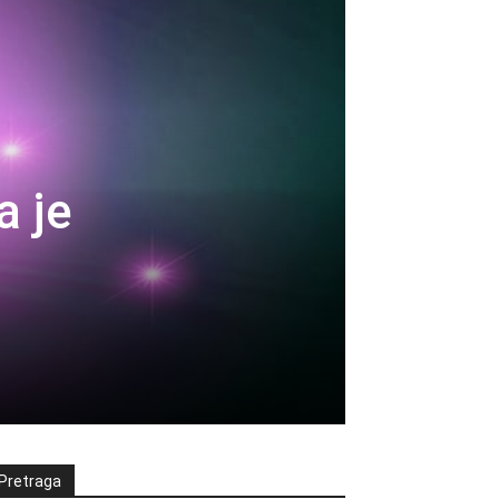
 je
Pretraga