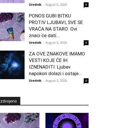
Urednik
-
August 6, 2026
0
PONOS GUBI BITKU
PROTIV LJUBAVI, SVE SE
VRAĆA NA STARO: Ovi
znaci će dati...
Urednik
-
August 6, 2026
0
ZA OVE ZNAKOVE IMAMO
VESTI KOJE ĆE IH
IZNENADITI: Ljubav
napokon dolazi i ostaje...
Urednik
-
August 5, 2026
0
Izdvojeno