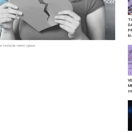
T
D
PR
bi.
se nastavlja nakon oglasa
V
ME
zo