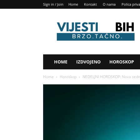
Sign in / Join
Home
Kontakt
O nama
Polica priv
Vijesti
BIH
HOME
IZDVOJENO
HOROSKOP
Home
Horoskop
NEDELJNI HOROSKOP: Nova sedmica