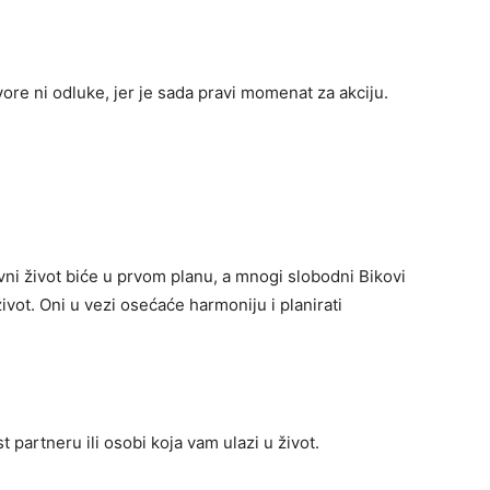
vore ni odluke, jer je sada pravi momenat za akciju.
ni život biće u prvom planu, a mnogi slobodni Bikovi
vot. Oni u vezi osećaće harmoniju i planirati
st partneru ili osobi koja vam ulazi u život.