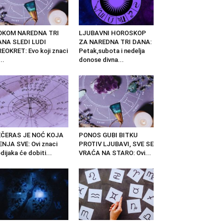
OKOM NAREDNA TRI
LJUBAVNI HOROSKOP
ANA SLEDI LUDI
ZA NAREDNA TRI DANA:
EOKRET: Evo koji znaci
Petak,subota i nedelja
..
donose divna...
EČERAS JE NOĆ KOJA
PONOS GUBI BITKU
NJA SVE: Ovi znaci
PROTIV LJUBAVI, SVE SE
dijaka će dobiti...
VRAĆA NA STARO: Ovi...