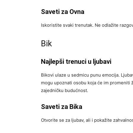
Saveti za Ovna
Iskoristite svaki trenutak. Ne odlažite razgo
Bik
Najlepši trenuci u ljubavi
Bikovi ulaze u sedmicu punu emocija. Ljubav
mogu upoznati osobu koja će im promeniti ži
zajedničku budućnost.
Saveti za Bika
Otvorite se za ljubav, ali i pokažite zahvalno