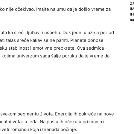
Z
iko nije očekivao. Imajte na umu da je došlo vreme za
I
IH
na
ata ka sreći, ljubavi i uspehu. Dok jedni ulaze u period
iveti talas sreće kakav se ne pamti. Planete donose
ijsku stabilnost i emotivne preokrete. Ova sedmica
 kojima univerzum sada šalje poruku da je vreme da
 svakom segmentu života. Energija ih pokreće na nove
odatni vetar u leđa. Na poslu ih očekuju priznanja i
veti romansu koja iznenada počinje.