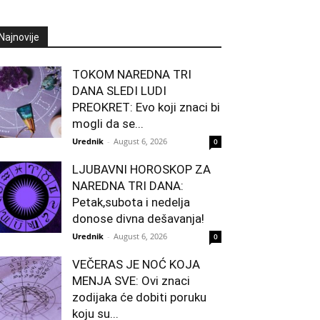
Najnovije
TOKOM NAREDNA TRI
DANA SLEDI LUDI
PREOKRET: Evo koji znaci bi
mogli da se...
Urednik
-
August 6, 2026
0
LJUBAVNI HOROSKOP ZA
NAREDNA TRI DANA:
Petak,subota i nedelja
donose divna dešavanja!
Urednik
-
August 6, 2026
0
VEČERAS JE NOĆ KOJA
MENJA SVE: Ovi znaci
zodijaka će dobiti poruku
koju su...