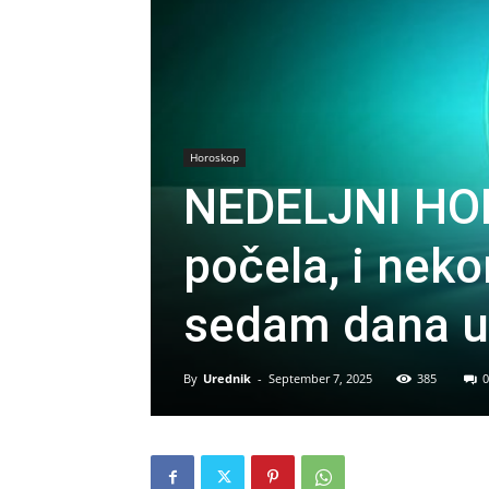
Horoskop
NEDELJNI HOR
počela, i neko
sedam dana u 
By
Urednik
-
September 7, 2025
385
0