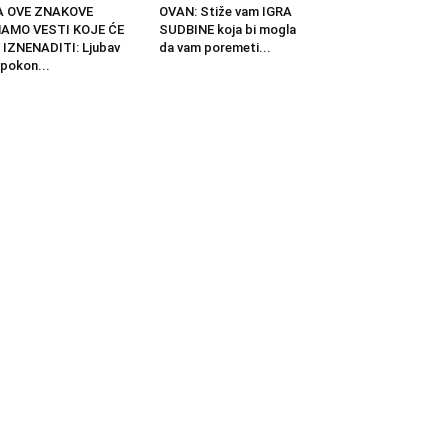
A OVE ZNAKOVE
OVAN: Stiže vam IGRA
MAMO VESTI KOJE ĆE
SUDBINE koja bi mogla
 IZNENADITI: Ljubav
da vam poremeti...
pokon...