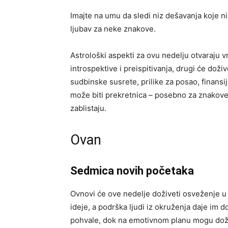
Imajte na umu da sledi niz dešavanja koje n
ljubav za neke znakove.
Astrološki aspekti za ovu nedelju otvaraju vr
introspektive i preispitivanja, drugi će dož
sudbinske susrete, prilike za posao, finans
može biti prekretnica – posebno za znakove
zablistaju.
Ovan
Sedmica novih početaka
Ovnovi će ove nedelje doživeti osveženje u
ideje, a podrška ljudi iz okruženja daje im d
pohvale, dok na emotivnom planu mogu doži