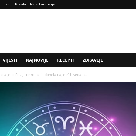
atnosti
Pravila i Uslovi korištenja
VIJESTI
NAJNOVIJE
RECEPTI
ZDRAVLJE
 je počela, i nekome je donela najlepših sedam...