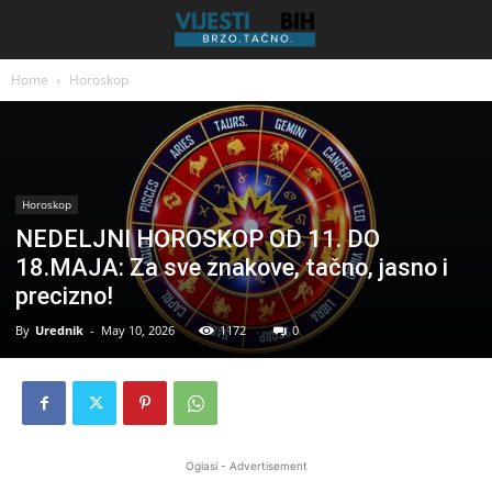
Home
Horoskop
Horoskop
NEDELJNI HOROSKOP OD 11. DO
18.MAJA: Za sve znakove, tačno, jasno i
precizno!
By
Urednik
-
May 10, 2026
1172
0
Oglasi - Advertisement