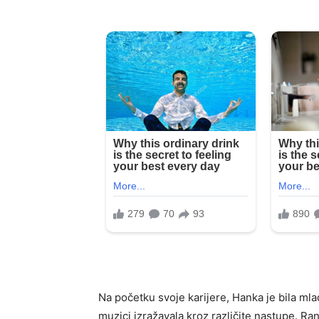
Na početku svoje karijere, Hanka je bila mla
muzici izražavala kroz različite nastupe. Ran