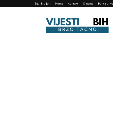
Sign in / Join
Home
Kontakt
O nama
Polica priv
Vijesti
BIH