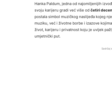
Hanka Paldum, jedna od najomiljenijih izvo
svoju karijeru gradi već više od
četiri decen
postala simbol muzičkog naslijeđa kojeg nj
muziku, već i životne borbe i izazove kojima
život, karijeru i privatnost koju je uvijek paž
umjetnički put.
Sadržaj 