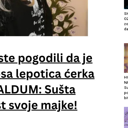
S
OZ
zo
da
H
N
Su
po
bit