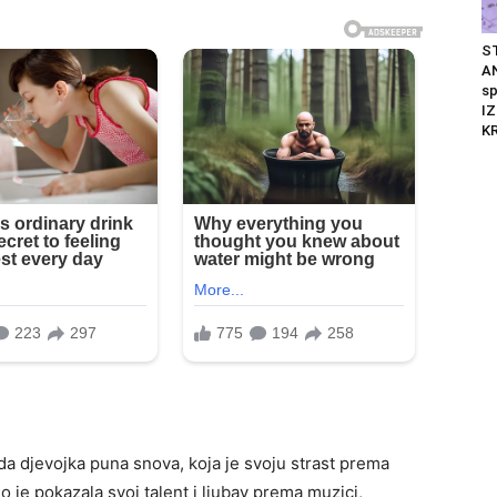
S
AN
s
I
K
da djevojka puna snova, koja je svoju strast prema
o je pokazala svoj talent i ljubav prema muzici,