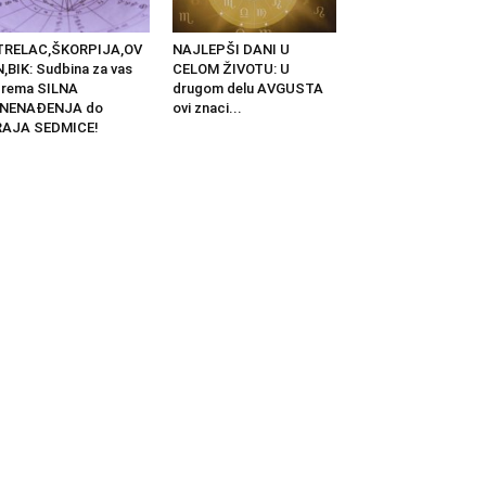
TRELAC,ŠKORPIJA,OV
NAJLEPŠI DANI U
,BIK: Sudbina za vas
CELOM ŽIVOTU: U
prema SILNA
drugom delu AVGUSTA
ZNENAĐENJA do
ovi znaci...
RAJA SEDMICE!