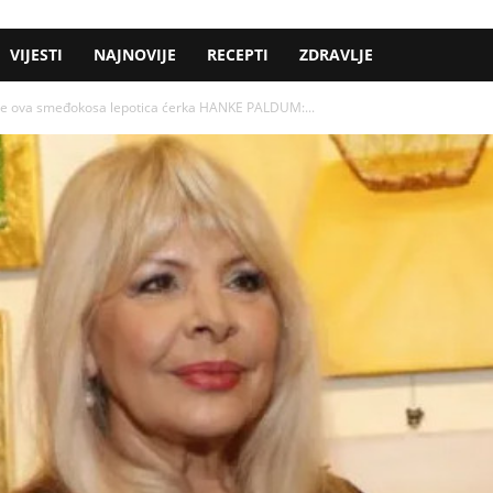
VIJESTI
NAJNOVIJE
RECEPTI
ZDRAVLJE
a je ova smeđokosa lepotica ćerka HANKE PALDUM:...