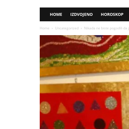
HOME
IZDVOJENO
HOROSKOP
Home
Uncategorized
Nikada ne biste pogodili d