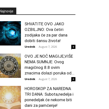
Najnovije
SHVATITE OVO JAKO
OZBILJNO: Ova četiri
zodijaka će za par dana
dobiti šansu života!
Urednik
-
August 7, 2026
0
OVO JE NOĆ MAGIJE,VIŠE
NEMA SUMNJE: Ovog
magičnog 8.8 ovim
znacima dolazi poruka od...
Urednik
-
August 7, 2026
0
HOROSKOP ZA NAREDNA
TRI DANA: Subota,nedelja i
ponedeljak će nekome biti
dani za pamćenje!