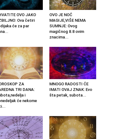
HVATITE OVO JAKO
OVO JE NOĆ
BILJNO: Ova četiri
MAGIJE,VIŠE NEMA
dijaka će za par
SUMNJE: Ovog
na...
magičnog 8.8 ovim
znacima...
OROSKOP ZA
MNOGO RADOSTI ĆE
AREDNA TRI DANA:
IMATI OVAJ ZNAK: Evo
bota,nedelja i
šta petak, subota...
nedeljak će nekome
i...