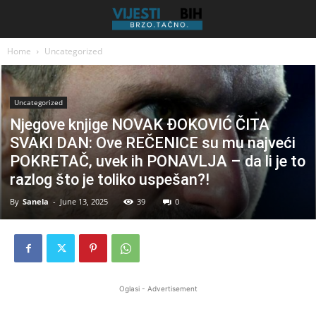
Home
Uncategorized
Uncategorized
Njegove knjige NOVAK ĐOKOVIĆ ČITA
SVAKI DAN: Ove REČENICE su mu najveći
POKRETAČ, uvek ih PONAVLJA – da li je to
razlog što je toliko uspešan?!
By
Sanela
-
June 13, 2025
39
0
Oglasi - Advertisement