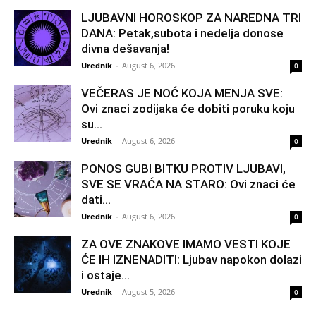
LJUBAVNI HOROSKOP ZA NAREDNA TRI
DANA: Petak,subota i nedelja donose
divna dešavanja!
Urednik
-
August 6, 2026
0
VEČERAS JE NOĆ KOJA MENJA SVE:
Ovi znaci zodijaka će dobiti poruku koju
su...
Urednik
-
August 6, 2026
0
PONOS GUBI BITKU PROTIV LJUBAVI,
SVE SE VRAĆA NA STARO: Ovi znaci će
dati...
Urednik
-
August 6, 2026
0
ZA OVE ZNAKOVE IMAMO VESTI KOJE
ĆE IH IZNENADITI: Ljubav napokon dolazi
i ostaje...
Urednik
-
August 5, 2026
0