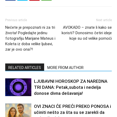
Previous article
Next article
Nećete je prepoznati ni za tri
AVOKADO – znate li kako se
života! Pogledajte jedinu
koristi? Donosimo četiri ideje
fotografiju Marijane Mateus i
koje su od velike pomoći
Koleta iz doba velike ljubavi,
zar je ovo ona?!
RELATED ARTICLES
MORE FROM AUTHOR
LJUBAVNI HOROSKOP ZA NAREDNA
TRI DANA: Petak,subota i nedelja
donose divna dešavanja!
OVI ZNACI ĆE PREĆI PREKO PONOSA i
učiniti nešto za šta su se zarekli da