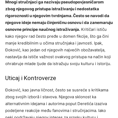
Mnogi stručnjaci ga nazivaju pseudopovjesničarom
zbog njegovog pristupa istraživanju i nedostatka
rigoroznosti u njegovim tvrdnjama. Često se navodi da
njegove ideje nemaju činjeničnu osnovu i da zanemaruju
osnovne principe naučnog istraživanja.
Kritičari ističu
kako njegov rad često pređe u domen fikcije, što ga čini
manje kredibilnim u očima stručnjaka i javnosti. Ipak,
Đoković, kao jedan od njegovih najvećih obožavatelja,
nastavlja da ističe važnost ovakvog pristupa na način koji
ohrabruje mlade ljude da istražuju svoju kulturu i istoriju.
Uticaj i Kontroverze
Đoković, kao javna ličnost, često se susreće s kritikama
zbog svojih izborâ i stavova. Njegova sklonost ka
alternativnim idejama i autorima poput Deretića izaziva
podeljene reakcije među fanovima i stručnjacima. Iako
neki podržavaju njegov interes za srpsku kulturu i