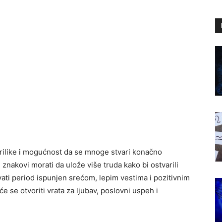
rilike i mogućnost da se mnoge stvari konačno
znakovi morati da ulože više truda kako bi ostvarili
vati period ispunjen srećom, lepim vestima i pozitivnim
e se otvoriti vrata za ljubav, poslovni uspeh i