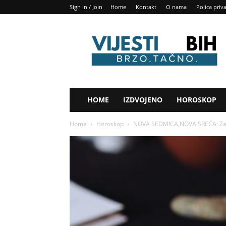
Sign in / Join
Home
Kontakt
O nama
Polica priv
Vijesti
BIH
HOME
IZDVOJENO
HOROSKOP
Home
Horoskop
NOVA SEDMICA,NOVA SREĆA: Za ova