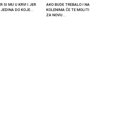
R SI MU U KRVI I JER
AKO BUDE TREBALO I NA
 JEDINA DO KOJE...
KOLENIMA ĆE TE MOLITI
ZA NOVU...