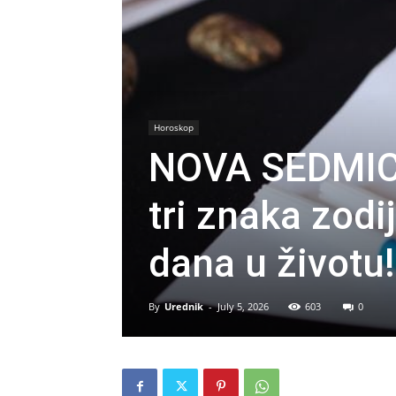
Horoskop
NOVA SEDMIC
tri znaka zodi
dana u životu!
By
Urednik
-
July 5, 2026
603
0