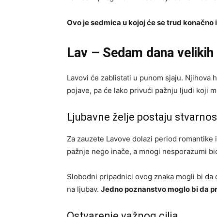
Ovo je sedmica u kojoj će se trud konačno is
Lav – Sedam dana velikih
Lavovi će zablistati u punom sjaju. Njihova
pojave, pa će lako privući pažnju ljudi koji 
Ljubavne želje postaju stvarnos
Za zauzete Lavove dolazi period romantike i 
pažnje nego inače, a mnogi nesporazumi bi
Slobodni pripadnici ovog znaka mogli bi da 
na ljubav.
Jedno poznanstvo moglo bi da pre
Ostvarenje važnog cilja