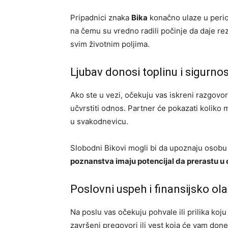
Pripadnici znaka
Bika
konačno ulaze u period
na čemu su vredno radili počinje da daje rez
svim životnim poljima.
Ljubav donosi toplinu i sigurno
Ako ste u vezi, očekuju vas iskreni razgovor
učvrstiti odnos. Partner će pokazati koliko
u svakodnevicu.
Slobodni Bikovi mogli bi da upoznaju osobu 
poznanstva imaju potencijal da prerastu u o
Poslovni uspeh i finansijsko ol
Na poslu vas očekuju pohvale ili prilika koj
završeni pregovori ili vest koja će vam donet