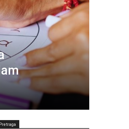
a
edam
Pretraga