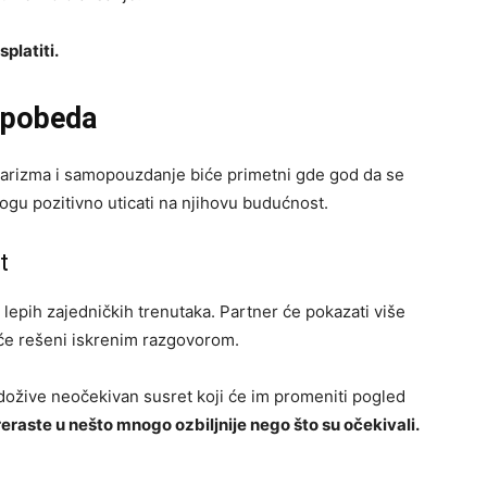
platiti.
 pobeda
 harizma i samopouzdanje biće primetni gde god da se
mogu pozitivno uticati na njihovu budućnost.
t
lepih zajedničkih trenutaka. Partner će pokazati više
će rešeni iskrenim razgovorom.
dožive neočekivan susret koji će im promeniti pogled
raste u nešto mnogo ozbiljnije nego što su očekivali.