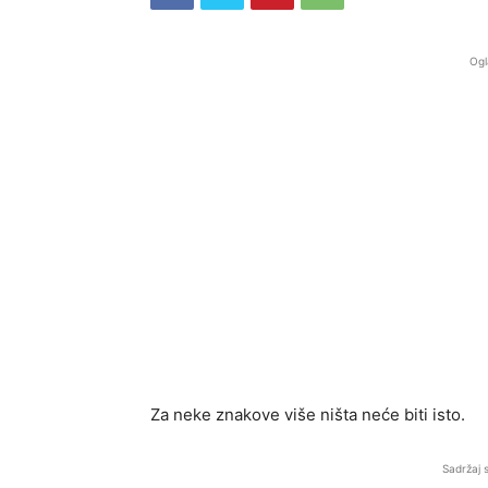
Ogl
Za neke znakove više ništa neće biti isto.
Sadržaj 