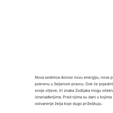
Nova sedmica donosi novu energiju, nove p
pokrenu u željenom pravcu. Dok će pojedini 
svoje ciljeve, tri znaka Zodijaka mogu očeki
iznenađenjima. Pred njima su dani u kojima ć
ostvarenje želja koje dugo priželjkuju.