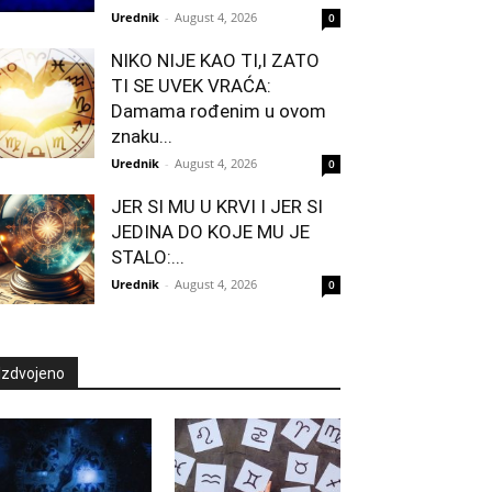
Urednik
-
August 4, 2026
0
NIKO NIJE KAO TI,I ZATO
TI SE UVEK VRAĆA:
Damama rođenim u ovom
znaku...
Urednik
-
August 4, 2026
0
JER SI MU U KRVI I JER SI
JEDINA DO KOJE MU JE
STALO:...
Urednik
-
August 4, 2026
0
Izdvojeno