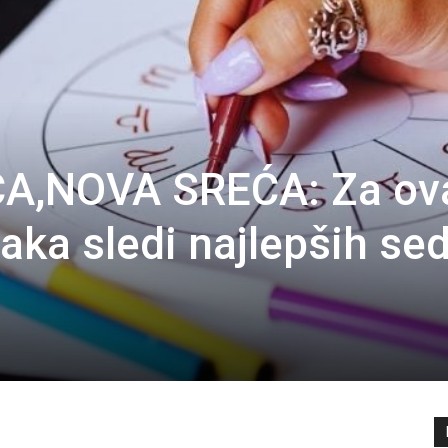
A,NOVA SREĆA: Za ov
jaka sledi najlepših s