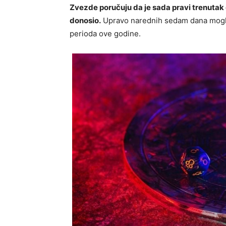
Zvezde poručuju da je sada pravi trenutak d
donosio.
Upravo narednih sedam dana moglo
perioda ove godine.