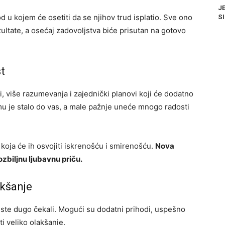
JE
 u kojem će osetiti da se njihov trud isplatio. Sve ono
SI
ultate, a osećaj zadovoljstva biće prisutan na gotovo
st
i, više razumevanja i zajednički planovi koji će dodatno
 mu je stalo do vas, a male pažnje uneće mnogo radosti
koja će ih osvojiti iskrenošću i smirenošću.
Nova
zbiljnu ljubavnu priču.
akšanje
u ste dugo čekali. Mogući su dodatni prihodi, uspešno
i veliko olakšanje.