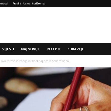
atnosti
Pravila i Uslovi korištenja
VIJESTI
NAJNOVIJE
RECEPTI
ZDRAVLJE
 tri znaka zodijaka sledi najlepših sedam dana...