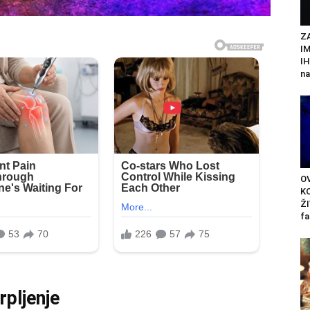
Z
I
IH
na
O
KO
ŽI
fa
rpljenje