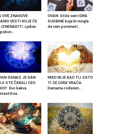
A OVE ZNAKOVE
OVAN: Stiže vam IGRA
MAMO VESTI KOJE ĆE
SUDBINE koja bi mogla
 IZNENADITI: Ljubav
da vam poremeti...
pokon...
VAN-DANAS JE DAN
NIKO NIJE KAO TI,I ZATO
JI STE ČEKALI CEO
TI SE UVEK VRAĆA:
VOT: Evo kakva
Damama rođenim...
ntastična...