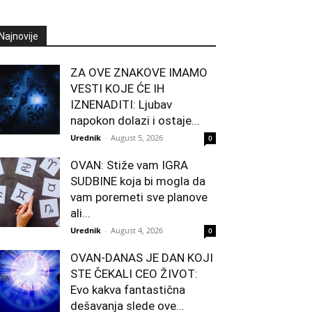
Najnovije
ZA OVE ZNAKOVE IMAMO
VESTI KOJE ĆE IH
IZNENADITI: Ljubav
napokon dolazi i ostaje...
Urednik
-
August 5, 2026
0
OVAN: Stiže vam IGRA
SUDBINE koja bi mogla da
vam poremeti sve planove
ali...
Urednik
-
August 4, 2026
0
OVAN-DANAS JE DAN KOJI
STE ČEKALI CEO ŽIVOT:
Evo kakva fantastična
dešavanja slede ove...