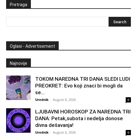
Pretraga
Oglasi - Advertisement
Najnovije
TOKOM NAREDNA TRI DANA SLEDI LUDI
PREOKRET: Evo koji znaci bi mogli da
se...
Urednik
-
August 6, 2026
0
LJUBAVNI HOROSKOP ZA NAREDNA TRI
DANA: Petak,subota i nedelja donose
divna dešavanja!
Urednik
-
August 6, 2026
0