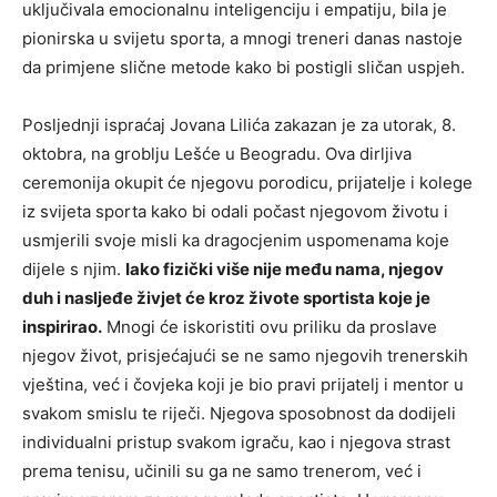
uključivala emocionalnu inteligenciju i empatiju, bila je
pionirska u svijetu sporta, a mnogi treneri danas nastoje
da primjene slične metode kako bi postigli sličan uspjeh.
Posljednji ispraćaj Jovana Lilića zakazan je za utorak, 8.
oktobra, na groblju Lešće u Beogradu. Ova dirljiva
ceremonija okupit će njegovu porodicu, prijatelje i kolege
iz svijeta sporta kako bi odali počast njegovom životu i
usmjerili svoje misli ka dragocjenim uspomenama koje
dijele s njim.
Iako fizički više nije među nama, njegov
duh i nasljeđe živjet će kroz živote sportista koje je
inspirirao.
Mnogi će iskoristiti ovu priliku da proslave
njegov život, prisjećajući se ne samo njegovih trenerskih
vještina, već i čovjeka koji je bio pravi prijatelj i mentor u
svakom smislu te riječi. Njegova sposobnost da dodijeli
individualni pristup svakom igraču, kao i njegova strast
prema tenisu, učinili su ga ne samo trenerom, već i