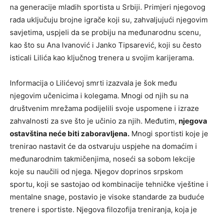
na generacije mladih sportista u Srbiji. Primjeri njegovog
rada uključuju brojne igrače koji su, zahvaljujući njegovim
savjetima, uspjeli da se probiju na međunarodnu scenu,
kao što su Ana Ivanović i Janko Tipsarević, koji su često
isticali Lilića kao ključnog trenera u svojim karijerama.
Informacija o Lilićevoj smrti izazvala je šok među
njegovim učenicima i kolegama. Mnogi od njih su na
društvenim mrežama podijelili svoje uspomene i izraze
zahvalnosti za sve što je učinio za njih. Međutim,
njegova
ostavština neće biti zaboravljena.
Mnogi sportisti koje je
trenirao nastavit će da ostvaruju uspjehe na domaćim i
međunarodnim takmičenjima, noseći sa sobom lekcije
koje su naučili od njega. Njegov doprinos srpskom
sportu, koji se sastojao od kombinacije tehničke vještine i
mentalne snage, postavio je visoke standarde za buduće
trenere i sportiste. Njegova filozofija treniranja, koja je