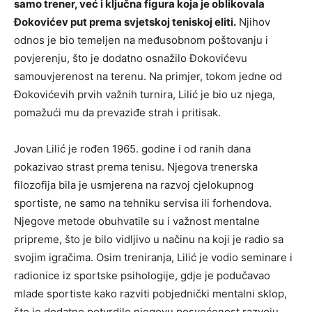
samo trener, već i ključna figura koja je oblikovala
Đokovićev put prema svjetskoj teniskoj eliti.
Njihov
odnos je bio temeljen na međusobnom poštovanju i
povjerenju, što je dodatno osnažilo Đokovićevu
samouvjerenost na terenu. Na primjer, tokom jedne od
Đokovićevih prvih važnih turnira, Lilić je bio uz njega,
pomažući mu da prevaziđe strah i pritisak.
Jovan Lilić je rođen 1965. godine i od ranih dana
pokazivao strast prema tenisu. Njegova trenerska
filozofija bila je usmjerena na razvoj cjelokupnog
sportiste, ne samo na tehniku servisa ili forhendova.
Njegove metode obuhvatile su i važnost mentalne
pripreme, što je bilo vidljivo u načinu na koji je radio sa
svojim igračima. Osim treniranja, Lilić je vodio seminare i
radionice iz sportske psihologije, gdje je podučavao
mlade sportiste kako razviti pobjednički mentalni sklop,
što je dodatno potvrdilo njegovu posvećenost razvoju