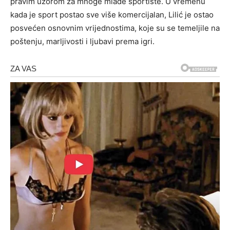
pravim uzorom za mnoge mlade sportiste. U vremenu
kada je sport postao sve više komercijalan, Lilić je ostao
posvećen osnovnim vrijednostima, koje su se temeljile na
poštenju, marljivosti i ljubavi prema igri.