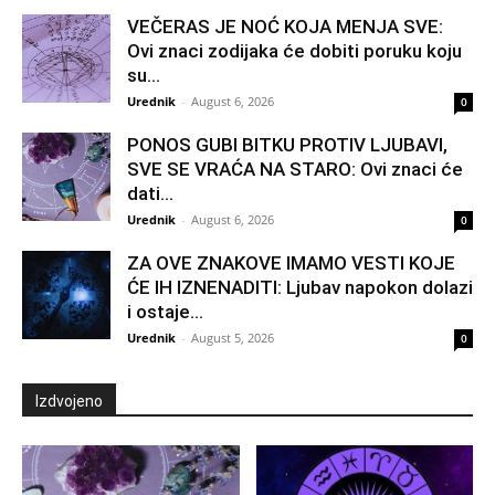
VEČERAS JE NOĆ KOJA MENJA SVE:
Ovi znaci zodijaka će dobiti poruku koju
su...
Urednik
-
August 6, 2026
0
PONOS GUBI BITKU PROTIV LJUBAVI,
SVE SE VRAĆA NA STARO: Ovi znaci će
dati...
Urednik
-
August 6, 2026
0
ZA OVE ZNAKOVE IMAMO VESTI KOJE
ĆE IH IZNENADITI: Ljubav napokon dolazi
i ostaje...
Urednik
-
August 5, 2026
0
Izdvojeno