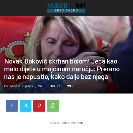
Novak Đoković skrhan bolom! Jeca kao
malo dijete u majčinom naručju: Prerano
nas je napustio, kako dalje bez njega
By
Sanela
-
July 23, 2025
72
0
Oglasi - Advertisement