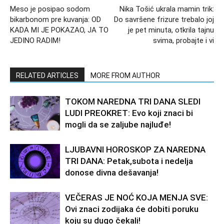
Meso je posipao sodom
Nika Tošić ukrala mamin trik:
bikarbonom pre kuvanja: OD
Do savršene frizure trebalo joj
KADA MI JE POKAZAO, JA TO
je pet minuta, otkrila tajnu
JEDINO RADIM!
svima, probajte i vi
RELATED ARTICLES
MORE FROM AUTHOR
TOKOM NAREDNA TRI DANA SLEDI
LUDI PREOKRET: Evo koji znaci bi
mogli da se zaljube najluđe!
LJUBAVNI HOROSKOP ZA NAREDNA
TRI DANA: Petak,subota i nedelja
donose divna dešavanja!
VEČERAS JE NOĆ KOJA MENJA SVE:
Ovi znaci zodijaka će dobiti poruku
koju su dugo čekali!