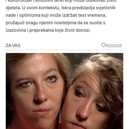
i kulturološki i emotivni teret koji može oblikovati život
djeteta. U ovom kontekstu, Iskra predstavlja svjetionik
nade i optimizma koji može izdržati test vremena,
pružajući snagu njenim nositeljima da se suoče s
izazovima i preprekama koje život donosi.