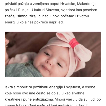
privlači pažnju u zemljama poput Hrvatske, Makedonije,
pa čak i Rusije. U kulturi Slavena, svjetlost ima poseban
značaj, simbolizirajući nadu, novi početak i životnu
energiju koja nas pokreće naprijed.
Iskra simbolizira pozitivnu energiju i svjetlost, a osobe
koje nose ovo ime često se opisuju kao živahne,
kreativne i pune entuzijazma. Mnogi vjeruju da su ljudi po
imenu Iskra rođeni vođe, skloni motiviranju drugih i