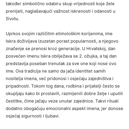
također simbolično odabiru skup vrijednosti koje žele
prenijeti, naglašavajući važnost iskrenosti i odanosti u
životu.
Uprkos svojim različitim etimološkim korijenima, ime
Iskra doživljava izuzetan porast popularnosti, a njegovo
značenje se prenosi kroz generacije. U Hrvatskoj, dan
posvećen imenu Iskra obilježava se 2. ožujka, a taj dan
predstavlja poseban trenutak za sve one koji nose ovo
ime. Ova tradicija ne samo da jača identitet samih
nositelja imena, već pridonosi i osjećaju zajedništva i
pripadnosti. Tokom tog dana, rodbina i prijatelji često se
okupljaju kako bi proslavili, razmijenili dobre želje i uputili
čestitke, čime jačaju veze unutar zajednice. Takvi rituali
dodatno obogaćuju emocionalni aspekt imena, jer donose
osjećaj sigurnosti i ljubavi.