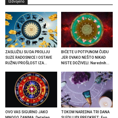
Izdvojeno
ZASLUŽILI SU DA PROLIJU
BIĆETE U POTPUNOM ČUDU
SUZE RADOSNICE I OSTAVE
JER OVAKO NEŠTO NIKAD
RUŽNU PROŠLOST IZA...
NISTE DOŽIVELI: Narednih...
OVO VAS SIGURNO JAKO
TOKOM NAREDNA TRI DANA
MNOGO ZANIMA: Detaljan
SLEDI LUDI PREOKRET: Evo