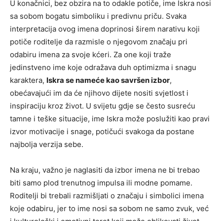
U konačnici, bez obzira na to odakle potiče, ime Iskra nosi
sa sobom bogatu simboliku i predivnu priču. Svaka
interpretacija ovog imena doprinosi širem narativu koji
potiče roditelje da razmisle o njegovom značaju pri
odabiru imena za svoje kćeri. Za one koji traže
jedinstveno ime koje odražava duh optimizma i snagu
karaktera,
Iskra se nameće kao savršen izbor
,
obećavajući im da će njihovo dijete nositi svjetlost i
inspiraciju kroz život. U svijetu gdje se često susreću
tamne i teške situacije, ime Iskra može poslužiti kao pravi
izvor motivacije i snage, potičući svakoga da postane
najbolja verzija sebe.
Na kraju, važno je naglasiti da izbor imena ne bi trebao
biti samo plod trenutnog impulsa ili modne pomame.
Roditelji bi trebali razmišljati o značaju i simbolici imena
koje odabiru, jer to ime nosi sa sobom ne samo zvuk, već