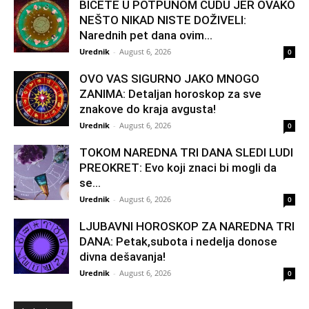
BIĆETE U POTPUNOM ČUDU JER OVAKO
NEŠTO NIKAD NISTE DOŽIVELI:
Narednih pet dana ovim...
Urednik
-
August 6, 2026
0
OVO VAS SIGURNO JAKO MNOGO
ZANIMA: Detaljan horoskop za sve
znakove do kraja avgusta!
Urednik
-
August 6, 2026
0
TOKOM NAREDNA TRI DANA SLEDI LUDI
PREOKRET: Evo koji znaci bi mogli da
se...
Urednik
-
August 6, 2026
0
LJUBAVNI HOROSKOP ZA NAREDNA TRI
DANA: Petak,subota i nedelja donose
divna dešavanja!
Urednik
-
August 6, 2026
0