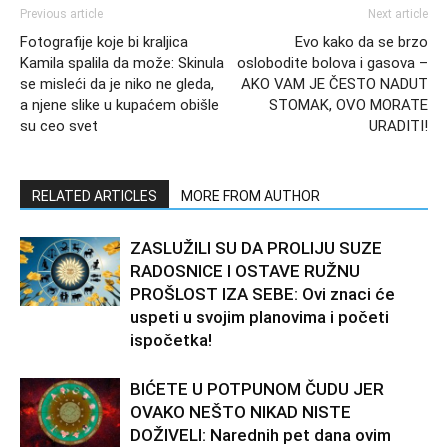
Previous article
Next article
Fotografije koje bi kraljica
Evo kako da se brzo
Kamila spalila da može: Skinula
oslobodite bolova i gasova –
se misleći da je niko ne gleda,
AKO VAM JE ČESTO NADUT
a njene slike u kupaćem obišle
STOMAK, OVO MORATE
su ceo svet
URADITI!
RELATED ARTICLES
MORE FROM AUTHOR
ZASLUŽILI SU DA PROLIJU SUZE
RADOSNICE I OSTAVE RUŽNU
PROŠLOST IZA SEBE: Ovi znaci će
uspeti u svojim planovima i početi
ispočetka!
BIĆETE U POTPUNOM ČUDU JER
OVAKO NEŠTO NIKAD NISTE
DOŽIVELI: Narednih pet dana ovim