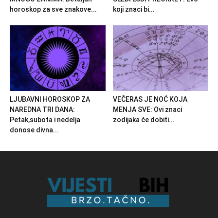
horoskop za sve znakove...
koji znaci bi...
LJUBAVNI HOROSKOP ZA
VEČERAS JE NOĆ KOJA
NAREDNA TRI DANA:
MENJA SVE: Ovi znaci
Petak,subota i nedelja
zodijaka će dobiti...
donose divna...