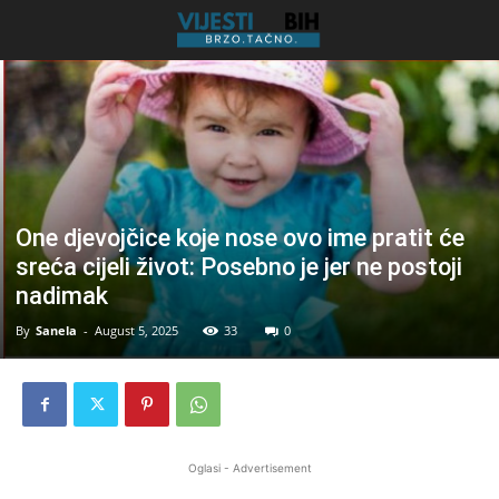
One djevojčice koje nose ovo ime pratit će
sreća cijeli život: Posebno je jer ne postoji
nadimak
By
Sanela
-
August 5, 2025
33
0
Oglasi - Advertisement