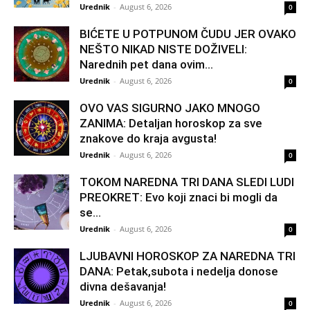
Urednik
-
August 6, 2026
0
BIĆETE U POTPUNOM ČUDU JER OVAKO
NEŠTO NIKAD NISTE DOŽIVELI:
Narednih pet dana ovim...
Urednik
-
August 6, 2026
0
OVO VAS SIGURNO JAKO MNOGO
ZANIMA: Detaljan horoskop za sve
znakove do kraja avgusta!
Urednik
-
August 6, 2026
0
TOKOM NAREDNA TRI DANA SLEDI LUDI
PREOKRET: Evo koji znaci bi mogli da
se...
Urednik
-
August 6, 2026
0
LJUBAVNI HOROSKOP ZA NAREDNA TRI
DANA: Petak,subota i nedelja donose
divna dešavanja!
Urednik
-
August 6, 2026
0