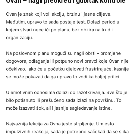
Ovan – nagli preokreti i gubitak kontrole
Ovan je znak koji voli akciju, brzinu i jasne ciljeve.
Međutim, upravo to sada postaje test. Dolazi period u
kojem stvari neće ići po planu, bez obzira na trud i
organizaciju.
Na poslovnom planu mogući su nagli obrti – promjene
dogovora, odlaganja ili potpuno novi pravci koje Ovan nije
očekivao. Iako će u početku djelovati frustrirajuće, kasnije
se može pokazati da ga upravo to vodi ka boljoj prilici.
U emotivnim odnosima dolazi do razotkrivanja. Sve što je
bilo potisnuto ili prešućeno sada izlazi na površinu. To
može izazvati šok, ali i jasnije sagledavanje istine.
Najvažnija lekcija za Ovna jeste strpljenje. Umjesto
impulzivnih reakcija, sada je potrebno sačekati da se slika