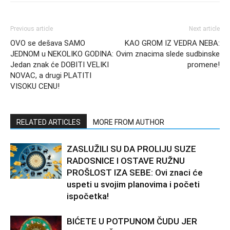
Previous article
Next article
OVO se dešava SAMO
KAO GROM IZ VEDRA NEBA:
JEDNOM u NEKOLIKO GODINA:
Ovim znacima slede sudbinske
Jedan znak će DOBITI VELIKI
promene!
NOVAC, a drugi PLATITI
VISOKU CENU!
RELATED ARTICLES
MORE FROM AUTHOR
ZASLUŽILI SU DA PROLIJU SUZE
RADOSNICE I OSTAVE RUŽNU
PROŠLOST IZA SEBE: Ovi znaci će
uspeti u svojim planovima i početi
ispočetka!
BIĆETE U POTPUNOM ČUDU JER