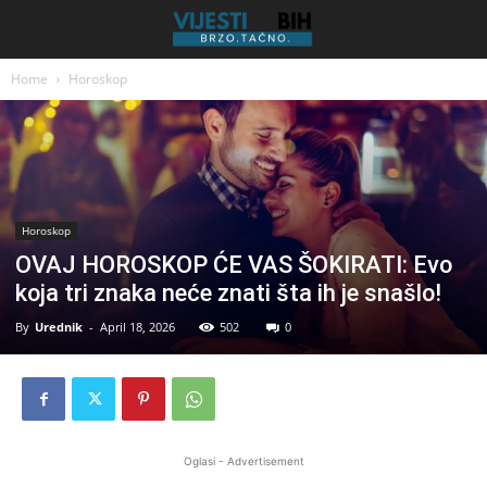
Home
Horoskop
Horoskop
OVAJ HOROSKOP ĆE VAS ŠOKIRATI: Evo
koja tri znaka neće znati šta ih je snašlo!
By
Urednik
-
April 18, 2026
502
0
Oglasi - Advertisement