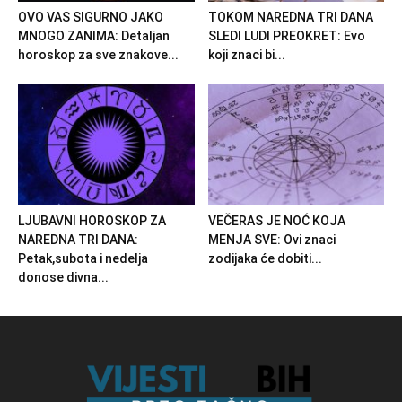
OVO VAS SIGURNO JAKO
TOKOM NAREDNA TRI DANA
MNOGO ZANIMA: Detaljan
SLEDI LUDI PREOKRET: Evo
horoskop za sve znakove...
koji znaci bi...
LJUBAVNI HOROSKOP ZA
VEČERAS JE NOĆ KOJA
NAREDNA TRI DANA:
MENJA SVE: Ovi znaci
Petak,subota i nedelja
zodijaka će dobiti...
donose divna...