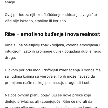
snagu.
Ovaj period za njih znači čišćenje – skidanje svega što
više nije iskreno, stabilno ili korisno.
Ribe – emotivno buđenje i nova realnost
Ribe su najosjetljiviji znak Zodijaka, vođene emocijama i
intuicijom. Zato ih promjene uvijek pogađaju dublje nego
druge.
U ovom periodu mogu doživjeti iznenađenja u odnosima
sa ljudima kojima su vjerovale. To ih može navesti da
promijene način na koji posmatraju druge, ali i sebe.
Na poslovnom planu pojavljuju se nove prilike koje
djeluju privlačno, ali i zbunjujuće. Ribe će morati da
preuzmu više odgovornosti i da izađu iz zone komfora.