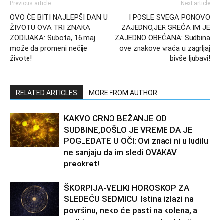
Previous article
Next article
OVO ĆE BITI NAJLEPŠI DAN U
I POSLE SVEGA PONOVO
ŽIVOTU OVA TRI ZNAKA
ZAJEDNO,JER SREĆA IM JE
ZODIJAKA: Subota, 16.maj
ZAJEDNO OBEĆANA: Sudbina
može da promeni nečije
ove znakove vraća u zagrljaj
živote!
bivše ljubavi!
RELATED ARTICLES
MORE FROM AUTHOR
KAKVO CRNO BEŽANJE OD
SUDBINE,DOŠLO JE VREME DA JE
POGLEDATE U OČI: Ovi znaci ni u ludilu
ne sanjaju da im sledi OVAKAV
preokret!
ŠKORPIJA-VELIKI HOROSKOP ZA
SLEDEĆU SEDMICU: Istina izlazi na
površinu, neko će pasti na kolena, a