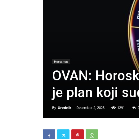
Horoskop
OVAN: Horosk
je plan koji s
By
Urednik
-
December 2, 2025
1291