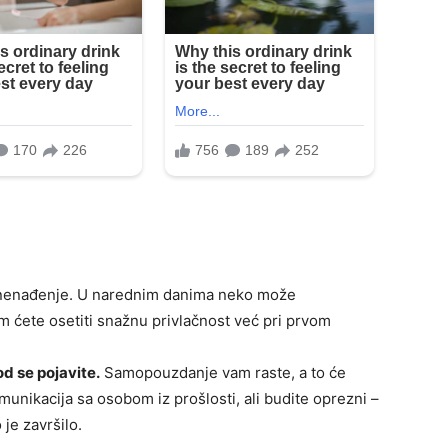
iznenađenje. U narednim danima neko može
m ćete osetiti snažnu privlačnost već pri prvom
d se pojavite.
Samopouzdanje vam raste, a to će
unikacija sa osobom iz prošlosti, ali budite oprezni –
je završilo.