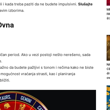
i i kada treba paziti da ne budete impulsivni.
Slušajte
M
ravim izborima.
IM
št
Ovna
an period. Ako u vezi postoji nešto nerešeno, sada
e.
N
e važno da budete pažljivi s tonom i rečima kako ne biste
C
d
mogućnost vraćanja strasti, kao i planiranja
ov
ližiti.