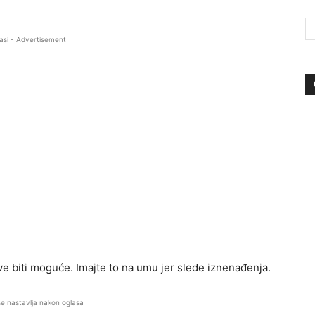
asi - Advertisement
e biti moguće. Imajte to na umu jer slede iznenađenja.
se nastavlja nakon oglasa