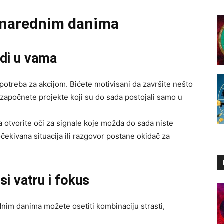
u narednim danima
udi u vama
potreba za akcijom. Bićete motivisani da završite nešto
a započnete projekte koji su do sada postojali samo u
 da otvorite oči za signale koje možda do sada niste
čekivana situacija ili razgovor postane okidač za
i vatru i fokus
nim danima možete osetiti kombinaciju strasti,