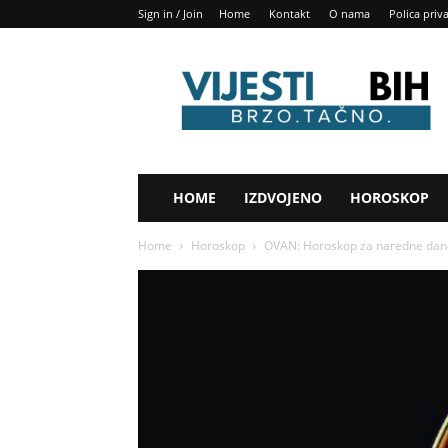
Sign in / Join
Home
Kontakt
O nama
Polica priv
Vijesti
BIH
HOME
IZDVOJENO
HOROSKOP
Home
Horoskop
OVAN: Horoskop za naredne dane, 