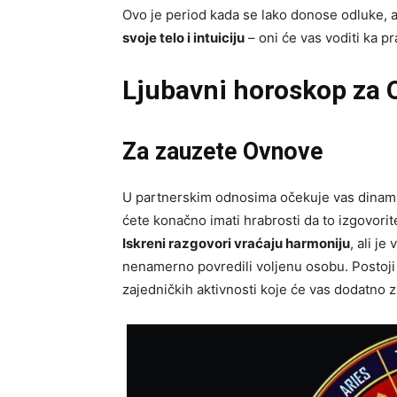
Ovo je period kada se lako donose odluke, al
svoje telo i intuiciju
– oni će vas voditi ka p
Ljubavni horoskop za 
Za zauzete Ovnove
U partnerskim odnosima očekuje vas dinamič
ćete konačno imati hrabrosti da to izgovorit
Iskreni razgovori vraćaju harmoniju
, ali j
nenamerno povredili voljenu osobu. Postoji 
zajedničkih aktivnosti koje će vas dodatno zb