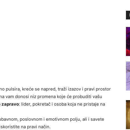
no pulsira, kreće se napred, traži izazov i pravi prostor
na vam donosi niz promena koje će probuditi vašu
e zapravo
: lider, pokretač i osoba koja ne pristaje na
ubavnom, poslovnom i emotivnom polju, ali i savete
koristite na pravi način.