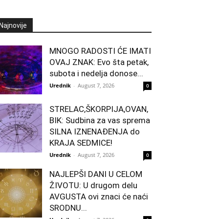
Najnovije
MNOGO RADOSTI ĆE IMATI
OVAJ ZNAK: Evo šta petak,
subota i nedelja donose...
Urednik
-
August 7, 2026
0
STRELAC,ŠKORPIJA,OVAN,
BIK: Sudbina za vas sprema
SILNA IZNENAĐENJA do
KRAJA SEDMICE!
Urednik
-
August 7, 2026
0
NAJLEPŠI DANI U CELOM
ŽIVOTU: U drugom delu
AVGUSTA ovi znaci će naći
SRODNU...