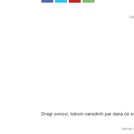
Ogl
Dragi ovnovi, tokom narednih par dana će sv
Sadržaj 