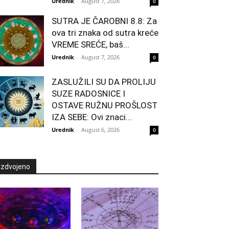
Urednik
-
August 7, 2026
0
SUTRA JE ČAROBNI 8.8: Za
ova tri znaka od sutra kreće
VREME SREĆE, baš...
Urednik
-
August 7, 2026
0
ZASLUŽILI SU DA PROLIJU
SUZE RADOSNICE I
OSTAVE RUŽNU PROŠLOST
IZA SEBE: Ovi znaci...
Urednik
-
August 6, 2026
0
Izdvojeno