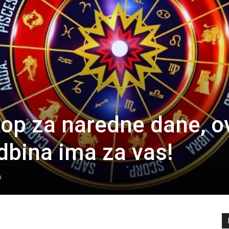
op za naredne dane, o
udbina ima za vas!
0