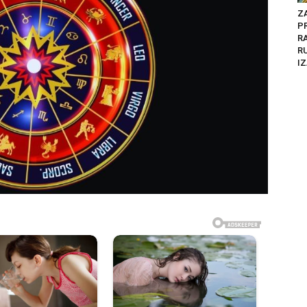
Z
P
R
R
IZ