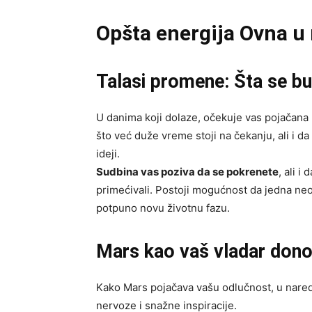
Opšta energija Ovna 
Talasi promene: Šta se b
U danima koji dolaze, očekuje vas pojačana 
što već duže vreme stoji na čekanju, ali i d
ideji.
Sudbina vas poziva da se pokrenete
, ali i
primećivali. Postoji mogućnost da jedna neo
potpuno novu životnu fazu.
Mars kao vaš vladar donos
Kako Mars pojačava vašu odlučnost, u nared
nervoze i snažne inspiracije.