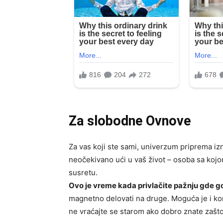
Za slobodne Ovnove
Za vas koji ste sami, univerzum priprema 
neočekivano ući u vaš život – osoba sa kojo
susretu.
Ovo je vreme kada privlačite pažnju gde go
magnetno delovati na druge. Moguća je i kom
ne vraćajte se starom ako dobro znate zašto 