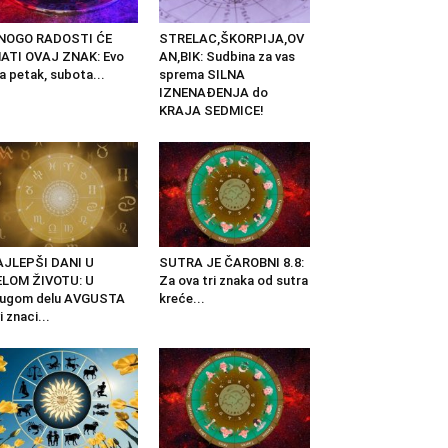
NOGO RADOSTI ĆE
STRELAC,ŠKORPIJA,OV
ATI OVAJ ZNAK: Evo
AN,BIK: Sudbina za vas
a petak, subota...
sprema SILNA
IZNENAĐENJA do
KRAJA SEDMICE!
AJLEPŠI DANI U
SUTRA JE ČAROBNI 8.8:
ELOM ŽIVOTU: U
Za ova tri znaka od sutra
rugom delu AVGUSTA
kreće...
i znaci...