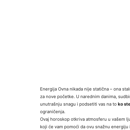
Energija Ovna nikada nije statična – ona stal
za nove početke. U narednim danima, sudbi
unutrašnju snagu i podsetiti vas na to
ko st
ograničenja.
Ovaj horoskop otkriva atmosferu u vašem lj
koji će vam pomoći da ovu snažnu energiju is