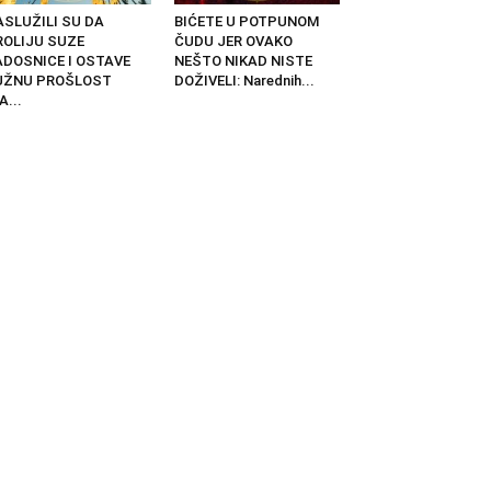
ASLUŽILI SU DA
BIĆETE U POTPUNOM
ROLIJU SUZE
ČUDU JER OVAKO
ADOSNICE I OSTAVE
NEŠTO NIKAD NISTE
UŽNU PROŠLOST
DOŽIVELI: Narednih...
A...