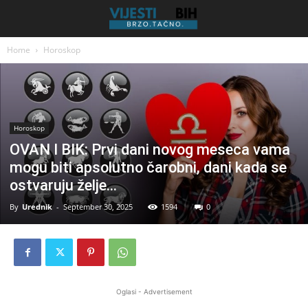
Home
Horoskop
Horoskop
OVAN I BIK: Prvi dani novog meseca vama
mogu biti apsolutno čarobni, dani kada se
ostvaruju želje…
By
Urednik
-
September 30, 2025
1594
0
Oglasi - Advertisement