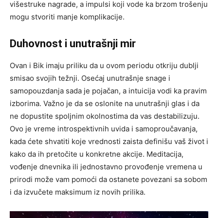
višestruke nagrade, a impulsi koji vode ka brzom trošenju
mogu stvoriti manje komplikacije.
Duhovnost i unutrašnji mir
Ovan i Bik imaju priliku da u ovom periodu otkriju dublji
smisao svojih težnji. Osećaj unutrašnje snage i
samopouzdanja sada je pojačan, a intuicija vodi ka pravim
izborima. Važno je da se oslonite na unutrašnji glas i da
ne dopustite spoljnim okolnostima da vas destabilizuju.
Ovo je vreme introspektivnih uvida i samoproučavanja,
kada ćete shvatiti koje vrednosti zaista definišu vaš život i
kako da ih pretočite u konkretne akcije. Meditacija,
vođenje dnevnika ili jednostavno provođenje vremena u
prirodi može vam pomoći da ostanete povezani sa sobom
i da izvučete maksimum iz novih prilika.