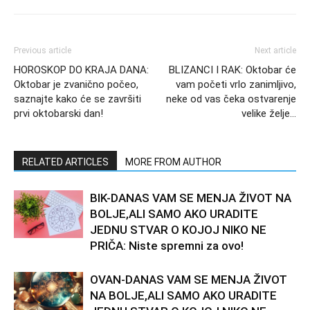
Previous article
Next article
HOROSKOP DO KRAJA DANA:
BLIZANCI I RAK: Oktobar će
Oktobar je zvanično počeo,
vam početi vrlo zanimljivo,
saznajte kako će se završiti
neke od vas čeka ostvarenje
prvi oktobarski dan!
velike želje…
RELATED ARTICLES
MORE FROM AUTHOR
BIK-DANAS VAM SE MENJA ŽIVOT NA
BOLJE,ALI SAMO AKO URADITE
JEDNU STVAR O KOJOJ NIKO NE
PRIČA: Niste spremni za ovo!
OVAN-DANAS VAM SE MENJA ŽIVOT
NA BOLJE,ALI SAMO AKO URADITE