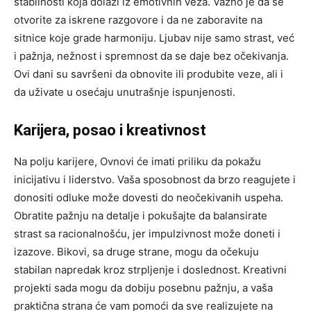
stabilnosti koja dolazi iz emotivnih veza. Važno je da se
otvorite za iskrene razgovore i da ne zaboravite na
sitnice koje grade harmoniju. Ljubav nije samo strast, već
i pažnja, nežnost i spremnost da se daje bez očekivanja.
Ovi dani su savršeni da obnovite ili produbite veze, ali i
da uživate u osećaju unutrašnje ispunjenosti.
Karijera, posao i kreativnost
Na polju karijere, Ovnovi će imati priliku da pokažu
inicijativu i liderstvo. Vaša sposobnost da brzo reagujete i
donositi odluke može dovesti do neočekivanih uspeha.
Obratite pažnju na detalje i pokušajte da balansirate
strast sa racionalnošću, jer impulzivnost može doneti i
izazove. Bikovi, sa druge strane, mogu da očekuju
stabilan napredak kroz strpljenje i doslednost. Kreativni
projekti sada mogu da dobiju posebnu pažnju, a vaša
praktična strana će vam pomoći da sve realizujete na