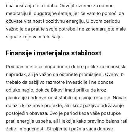
i balansiranju tela i duha. Odvojite vreme za odmor,
meditaciju ili dugotrajne šetnje, jer će vam to pomoći da
očuvate vitalnost i pozitivnu energiju. U ovom periodu
važno je da pratite svoje potrebe i ne zanemarujete male
signale koje vam telo šalje.
Finansije i materijalna stabilnost
Prvi dani meseca mogu doneti dobre prilike za finansijski
napredak, ali je važno da ostanete promišljeni. Ovnovi bi
trebalo da pažljivo razmotre investicije i ne donose
odluke naglo, dok će Bikovi imati priliku da kroz
planiranje i odgovornost stabilizuju svoje resurse. Novac
dolazi i kroz nove projekte, ali i kroz pažljivo održavanje
postojećih obaveza. Ovo je period kada vaše postupke
prati energija uspeha, ali i lekcija kako pravilno balansirati
želje i mogućnosti. Strpljenje i pažnja sada donose