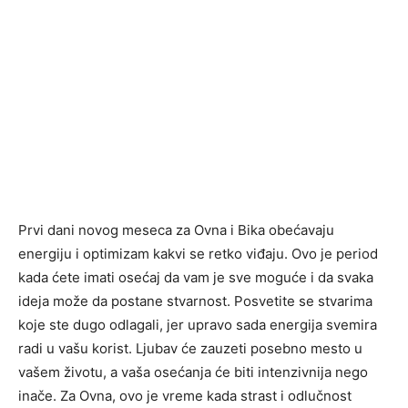
Prvi dani novog meseca za Ovna i Bika obećavaju
energiju i optimizam kakvi se retko viđaju. Ovo je period
kada ćete imati osećaj da vam je sve moguće i da svaka
ideja može da postane stvarnost. Posvetite se stvarima
koje ste dugo odlagali, jer upravo sada energija svemira
radi u vašu korist. Ljubav će zauzeti posebno mesto u
vašem životu, a vaša osećanja će biti intenzivnija nego
inače. Za Ovna, ovo je vreme kada strast i odlučnost