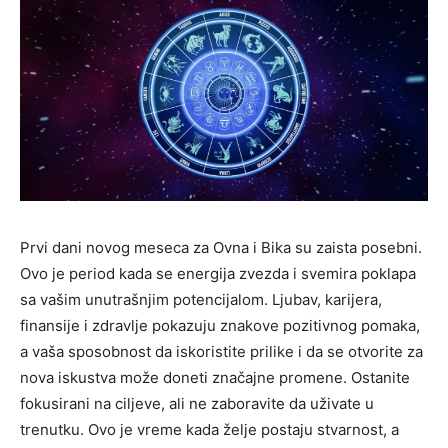
Prvi dani novog meseca za Ovna i Bika su zaista posebni.
Ovo je period kada se energija zvezda i svemira poklapa
sa vašim unutrašnjim potencijalom. Ljubav, karijera,
finansije i zdravlje pokazuju znakove pozitivnog pomaka,
a vaša sposobnost da iskoristite prilike i da se otvorite za
nova iskustva može doneti značajne promene. Ostanite
fokusirani na ciljeve, ali ne zaboravite da uživate u
trenutku. Ovo je vreme kada želje postaju stvarnost, a