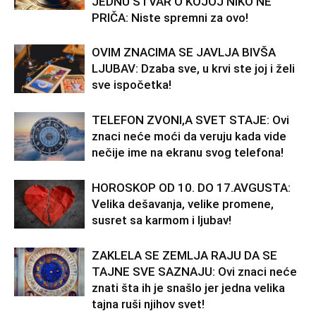
JEDNU STVAR O KOJOJ NIKO NE
PRIČA: Niste spremni za ovo!
OVIM ZNACIMA SE JAVLJA BIVŠA
LJUBAV: Dzaba sve, u krvi ste joj i želi
sve ispočetka!
TELEFON ZVONI,A SVET STAJE: Ovi
znaci neće moći da veruju kada vide
nečije ime na ekranu svog telefona!
HOROSKOP OD 10. DO 17.AVGUSTA:
Velika dešavanja, velike promene,
susret sa karmom i ljubav!
ZAKLELA SE ZEMLJA RAJU DA SE
TAJNE SVE SAZNAJU: Ovi znaci neće
znati šta ih je snašlo jer jedna velika
tajna ruši njihov svet!