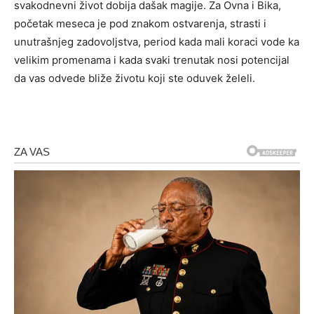
svakodnevni život dobija dašak magije. Za Ovna i Bika,
početak meseca je pod znakom ostvarenja, strasti i
unutrašnjeg zadovoljstva, period kada mali koraci vode ka
velikim promenama i kada svaki trenutak nosi potencijal
da vas odvede bliže životu koji ste oduvek želeli.