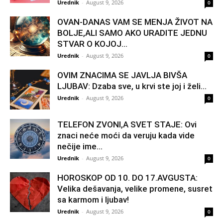
Urednik
-
August 9, 2026
0
OVAN-DANAS VAM SE MENJA ŽIVOT NA
BOLJE,ALI SAMO AKO URADITE JEDNU
STVAR O KOJOJ...
Urednik
-
August 9, 2026
0
OVIM ZNACIMA SE JAVLJA BIVŠA
LJUBAV: Dzaba sve, u krvi ste joj i želi...
Urednik
-
August 9, 2026
0
TELEFON ZVONI,A SVET STAJE: Ovi
znaci neće moći da veruju kada vide
nečije ime...
Urednik
-
August 9, 2026
0
HOROSKOP OD 10. DO 17.AVGUSTA:
Velika dešavanja, velike promene, susret
sa karmom i ljubav!
Urednik
-
August 9, 2026
0