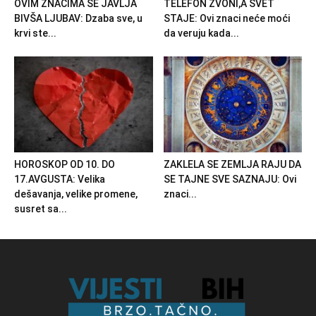
OVIM ZNACIMA SE JAVLJA
TELEFON ZVONI,A SVET
BIVŠA LJUBAV: Dzaba sve, u
STAJE: Ovi znaci neće moći
krvi ste...
da veruju kada...
HOROSKOP OD 10. DO
ZAKLELA SE ZEMLJA RAJU DA
17.AVGUSTA: Velika
SE TAJNE SVE SAZNAJU: Ovi
dešavanja, velike promene,
znaci...
susret sa...