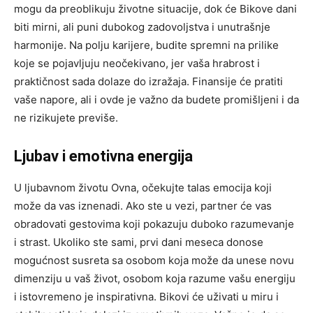
mogu da preoblikuju životne situacije, dok će Bikove dani
biti mirni, ali puni dubokog zadovoljstva i unutrašnje
harmonije. Na polju karijere, budite spremni na prilike
koje se pojavljuju neočekivano, jer vaša hrabrost i
praktičnost sada dolaze do izražaja. Finansije će pratiti
vaše napore, ali i ovde je važno da budete promišljeni i da
ne rizikujete previše.
Ljubav i emotivna energija
U ljubavnom životu Ovna, očekujte talas emocija koji
može da vas iznenadi. Ako ste u vezi, partner će vas
obradovati gestovima koji pokazuju duboko razumevanje
i strast. Ukoliko ste sami, prvi dani meseca donose
mogućnost susreta sa osobom koja može da unese novu
dimenziju u vaš život, osobom koja razume vašu energiju
i istovremeno je inspirativna. Bikovi će uživati u miru i