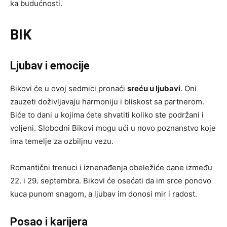
ka budućnosti.
BIK
Ljubav i emocije
Bikovi će u ovoj sedmici pronaći
sreću u ljubavi
. Oni
zauzeti doživljavaju harmoniju i bliskost sa partnerom.
Biće to dani u kojima ćete shvatiti koliko ste podržani i
voljeni. Slobodni Bikovi mogu ući u novo poznanstvo koje
ima temelje za ozbiljnu vezu.
Romantični trenuci i iznenađenja obeležiće dane između
22. i 29. septembra. Bikovi će osećati da im srce ponovo
kuca punom snagom, a ljubav im donosi mir i radost.
Posao i karijera