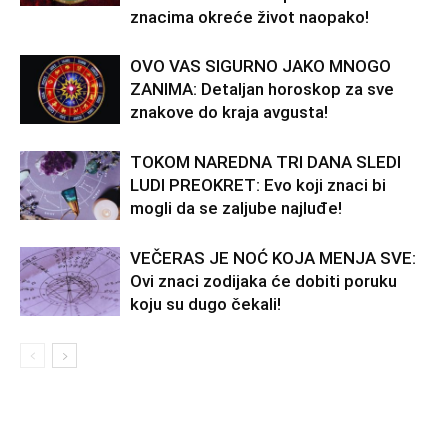
znacima okreće život naopako!
OVO VAS SIGURNO JAKO MNOGO
ZANIMA: Detaljan horoskop za sve
znakove do kraja avgusta!
TOKOM NAREDNA TRI DANA SLEDI
LUDI PREOKRET: Evo koji znaci bi
mogli da se zaljube najluđe!
VEČERAS JE NOĆ KOJA MENJA SVE:
Ovi znaci zodijaka će dobiti poruku
koju su dugo čekali!