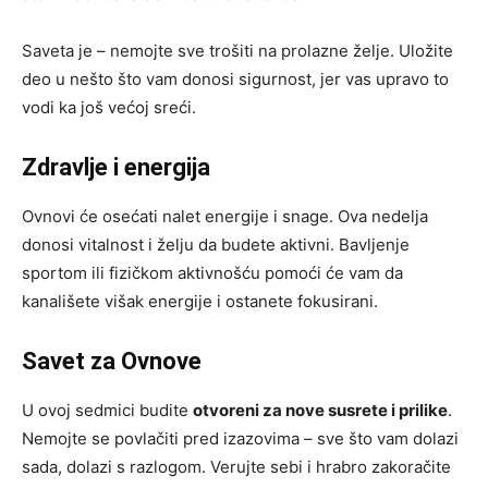
Saveta je – nemojte sve trošiti na prolazne želje. Uložite
deo u nešto što vam donosi sigurnost, jer vas upravo to
vodi ka još većoj sreći.
Zdravlje i energija
Ovnovi će osećati nalet energije i snage. Ova nedelja
donosi vitalnost i želju da budete aktivni. Bavljenje
sportom ili fizičkom aktivnošću pomoći će vam da
kanališete višak energije i ostanete fokusirani.
Savet za Ovnove
U ovoj sedmici budite
otvoreni za nove susrete i prilike
.
Nemojte se povlačiti pred izazovima – sve što vam dolazi
sada, dolazi s razlogom. Verujte sebi i hrabro zakoračite