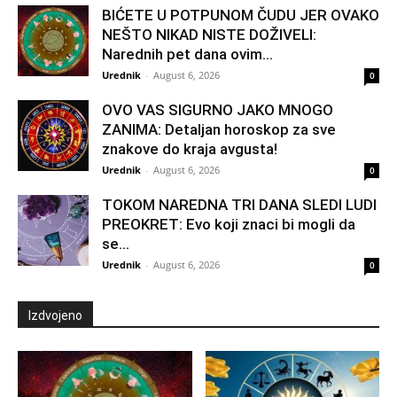
BIĆETE U POTPUNOM ČUDU JER OVAKO
NEŠTO NIKAD NISTE DOŽIVELI:
Narednih pet dana ovim...
Urednik
-
August 6, 2026
0
OVO VAS SIGURNO JAKO MNOGO
ZANIMA: Detaljan horoskop za sve
znakove do kraja avgusta!
Urednik
-
August 6, 2026
0
TOKOM NAREDNA TRI DANA SLEDI LUDI
PREOKRET: Evo koji znaci bi mogli da
se...
Urednik
-
August 6, 2026
0
Izdvojeno