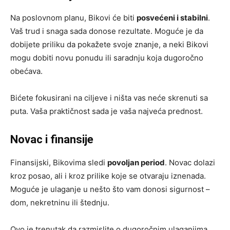
Na poslovnom planu, Bikovi će biti
posvećeni i stabilni
.
Vaš trud i snaga sada donose rezultate. Moguće je da
dobijete priliku da pokažete svoje znanje, a neki Bikovi
mogu dobiti novu ponudu ili saradnju koja dugoročno
obećava.
Bićete fokusirani na ciljeve i ništa vas neće skrenuti sa
puta. Vaša praktičnost sada je vaša najveća prednost.
Novac i finansije
Finansijski, Bikovima sledi
povoljan period
. Novac dolazi
kroz posao, ali i kroz prilike koje se otvaraju iznenada.
Moguće je ulaganje u nešto što vam donosi sigurnost –
dom, nekretninu ili štednju.
Ovo je trenutak da razmislite o dugoročnim ulaganjima.