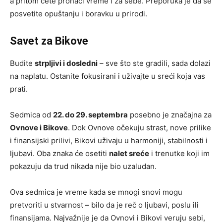
a pritom ćete pronaći vreme i za sebe. Preporuka je da se
posvetite opuštanju i boravku u prirodi.
Savet za Bikove
Budite
strpljivi i dosledni
– sve što ste gradili, sada dolazi
na naplatu. Ostanite fokusirani i uživajte u sreći koja vas
prati.
Sedmica od
22. do 29. septembra
posebno je značajna za
Ovnove i Bikove
. Dok Ovnove očekuju strast, nove prilike
i finansijski prilivi, Bikovi uživaju u harmoniji, stabilnosti i
ljubavi. Oba znaka će osetiti
nalet sreće
i trenutke koji im
pokazuju da trud nikada nije bio uzaludan.
Ova sedmica je vreme kada se mnogi snovi mogu
pretvoriti u stvarnost – bilo da je reč o ljubavi, poslu ili
finansijama. Najvažnije je da Ovnovi i Bikovi veruju sebi,