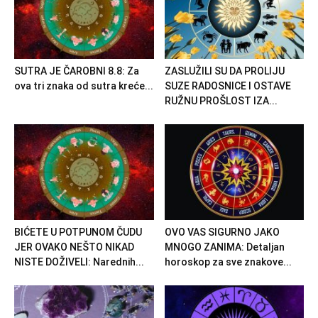
SUTRA JE ČAROBNI 8.8: Za
ZASLUŽILI SU DA PROLIJU
ova tri znaka od sutra kreće...
SUZE RADOSNICE I OSTAVE
RUŽNU PROŠLOST IZA...
BIĆETE U POTPUNOM ČUDU
OVO VAS SIGURNO JAKO
JER OVAKO NEŠTO NIKAD
MNOGO ZANIMA: Detaljan
NISTE DOŽIVELI: Narednih...
horoskop za sve znakove...