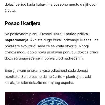
dolazi period kada ljubav ima posebno mesto u njihovom
životu.
Posao i karijera
Na poslovnom planu, Ovnovi ulaze u
period prilika i
napredovanja
. Ako ste dugo čekali priznanje ili šansu da
pokažete svoj trud, sada će se vrata otvoriti. Mnogi
Ovnovi mogu dobiti novu poslovnu ponudu, dok će drugi
doživeti unapređenje ili pohvalu od nadređenih.
Energija vam je jaka, a vaša odlučnost sada donosi
rezultate. Samo pazite da ne žurite – planirajte svaki
korak, jer tako dolazite do trajnog uspeha.