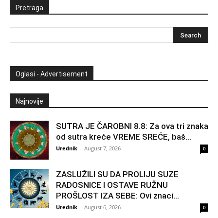
Pretraga
Oglasi - Advertisement
Najnovije
SUTRA JE ČAROBNI 8.8: Za ova tri znaka
od sutra kreće VREME SREĆE, baš...
Urednik
-
August 7, 2026
0
ZASLUŽILI SU DA PROLIJU SUZE
RADOSNICE I OSTAVE RUŽNU
PROŠLOST IZA SEBE: Ovi znaci...
Urednik
-
August 6, 2026
0