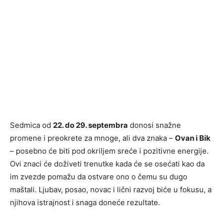
Sedmica od
22. do 29. septembra
donosi snažne
promene i preokrete za mnoge, ali dva znaka –
Ovan i Bik
– posebno će biti pod okriljem sreće i pozitivne energije.
Ovi znaci će doživeti trenutke kada će se osećati kao da
im zvezde pomažu da ostvare ono o čemu su dugo
maštali. Ljubav, posao, novac i lični razvoj biće u fokusu, a
njihova istrajnost i snaga doneće rezultate.