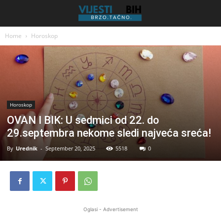
Home
Horoskop
Horoskop
OVAN I BIK: U sedmici od 22. do
29.septembra nekome sledi najveća sreća!
By
Urednik
-
September 20, 2025
5518
0
Oglasi - Advertisement