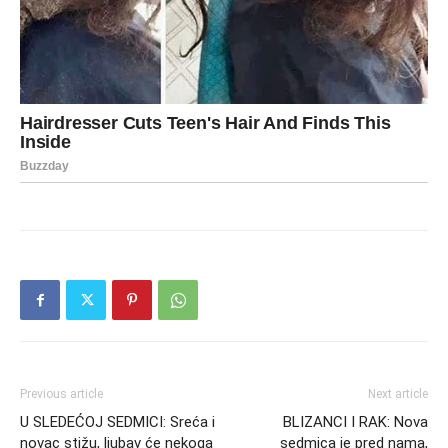
Previous article
Next article
U SLEDEĆOJ SEDMICI: Sreća i
BLIZANCI I RAK: Nova
novac stižu, ljubav će nekoga
sedmica je pred nama,