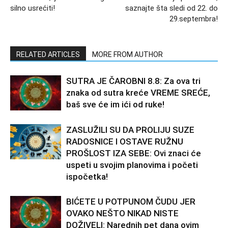
silno usrećiti!
saznajte šta sledi od 22. do
29.septembra!
RELATED ARTICLES
MORE FROM AUTHOR
SUTRA JE ČAROBNI 8.8: Za ova tri
znaka od sutra kreće VREME SREĆE,
baš sve će im ići od ruke!
ZASLUŽILI SU DA PROLIJU SUZE
RADOSNICE I OSTAVE RUŽNU
PROŠLOST IZA SEBE: Ovi znaci će
uspeti u svojim planovima i početi
ispočetka!
BIĆETE U POTPUNOM ČUDU JER
OVAKO NEŠTO NIKAD NISTE
DOŽIVELI: Narednih pet dana ovim