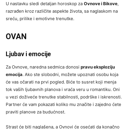
U nastavku sledi detaljan horoskop za
Ovnove i Bikove
,
razrađen kroz različite aspekte života, sa naglaskom na
sreću, prilike i emotivne trenutke.
OVAN
Ljubav i emocije
Za Ovnove, naredna sedmica donosi
pravu eksploziju
emocija
. Ako ste slobodni, možete upoznati osobu koja
će vas očarati na prvi pogled. Biće to susret koji menja
tok vaših ljubavnih planova i vraća veru u romantiku. Oni
u vezi doživeće trenutke stabilnosti, podrške i iskrenosti.
Partner će vam pokazati koliko mu značite i zajedno ćete
praviti planove za budućnost.
Strast će biti naglašena, a Ovnovi će osećati da konačno