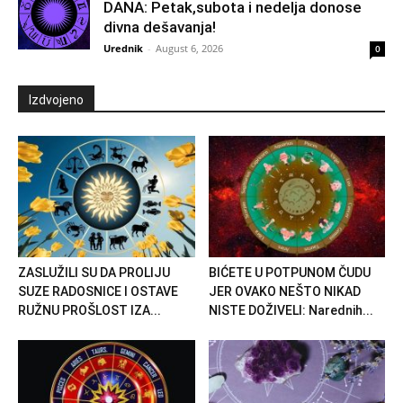
DANA: Petak,subota i nedelja donose
divna dešavanja!
Urednik
-
August 6, 2026
0
Izdvojeno
ZASLUŽILI SU DA PROLIJU
BIĆETE U POTPUNOM ČUDU
SUZE RADOSNICE I OSTAVE
JER OVAKO NEŠTO NIKAD
RUŽNU PROŠLOST IZA...
NISTE DOŽIVELI: Narednih...