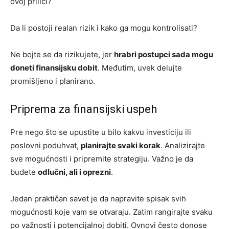
ovoj prilici?
Da li postoji realan rizik i kako ga mogu kontrolisati?
Ne bojte se da rizikujete, jer
hrabri postupci sada mogu
doneti finansijsku dobit
. Međutim, uvek delujte
promišljeno i planirano.
Priprema za finansijski uspeh
Pre nego što se upustite u bilo kakvu investiciju ili
poslovni poduhvat,
planirajte svaki korak
. Analizirajte
sve mogućnosti i pripremite strategiju. Važno je da
budete
odlučni, ali i oprezni
.
Jedan praktičan savet je da napravite spisak svih
mogućnosti koje vam se otvaraju. Zatim rangirajte svaku
po važnosti i potencijalnoj dobiti. Ovnovi često donose