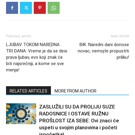
Previous article
Next article
LJUBAV TOKOM NAREDNA
BIK: Naredni dani donose
TRI DANA: Vreme je da se desi
novac, nemojte propustiti
prava ljubav, evo koji znak će
priliku!
biti najsrećniji, a kome se sve
menja!
RELATED ARTICLES
MORE FROM AUTHOR
ZASLUŽILI SU DA PROLIJU SUZE
RADOSNICE I OSTAVE RUŽNU
PROŠLOST IZA SEBE: Ovi znaci će
uspeti u svojim planovima i početi
ispočetka!