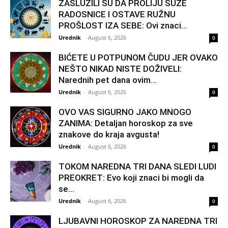
ZASLUŽILI SU DA PROLIJU SUZE
RADOSNICE I OSTAVE RUŽNU
PROŠLOST IZA SEBE: Ovi znaci...
Urednik
-
August 6, 2026
0
BIĆETE U POTPUNOM ČUDU JER OVAKO
NEŠTO NIKAD NISTE DOŽIVELI:
Narednih pet dana ovim...
Urednik
-
August 6, 2026
0
OVO VAS SIGURNO JAKO MNOGO
ZANIMA: Detaljan horoskop za sve
znakove do kraja avgusta!
Urednik
-
August 6, 2026
0
TOKOM NAREDNA TRI DANA SLEDI LUDI
PREOKRET: Evo koji znaci bi mogli da
se...
Urednik
-
August 6, 2026
0
LJUBAVNI HOROSKOP ZA NAREDNA TRI