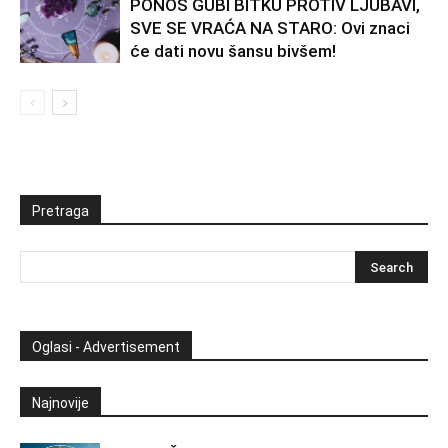
PONOS GUBI BITKU PROTIV LJUBAVI,
SVE SE VRAĆA NA STARO: Ovi znaci
će dati novu šansu bivšem!
Pretraga
Oglasi - Advertisement
Najnovije