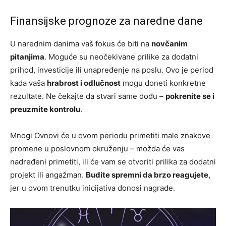
Finansijske prognoze za naredne dane
U narednim danima vaš fokus će biti na
novčanim
pitanjima
. Moguće su neočekivane prilike za dodatni
prihod, investicije ili unapređenje na poslu. Ovo je period
kada vaša
hrabrost i odlučnost
mogu doneti konkretne
rezultate. Ne čekajte da stvari same dođu –
pokrenite se i
preuzmite kontrolu
.
Mnogi Ovnovi će u ovom periodu primetiti male znakove
promene u poslovnom okruženju – možda će vas
nadređeni primetiti, ili će vam se otvoriti prilika za dodatni
projekt ili angažman.
Budite spremni da brzo reagujete
,
jer u ovom trenutku inicijativa donosi nagrade.