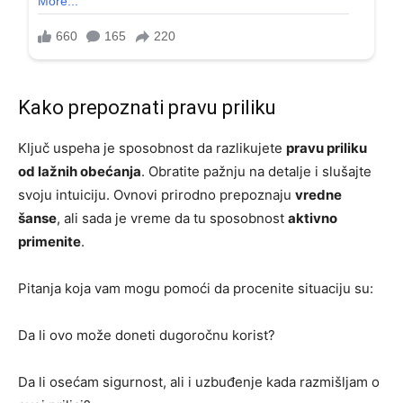
Kako prepoznati pravu priliku
Ključ uspeha je sposobnost da razlikujete
pravu priliku
od lažnih obećanja
. Obratite pažnju na detalje i slušajte
svoju intuiciju. Ovnovi prirodno prepoznaju
vredne
šanse
, ali sada je vreme da tu sposobnost
aktivno
primenite
.
Pitanja koja vam mogu pomoći da procenite situaciju su:
Da li ovo može doneti dugoročnu korist?
Da li osećam sigurnost, ali i uzbuđenje kada razmišljam o