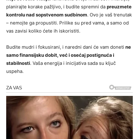
planirajte korake pažljivo, i budite spremni da
preuzmete
kontrolu nad sopstvenom sudbinom
. Ovo je vaš trenutak
– nemojte ga propustiti. Prilike su pred vama, a samo od
vas zavisi koliko ćete ih iskoristiti.
Budite mudri i fokusirani, i naredni dani će vam doneti
ne
samo finansijsku dobit, već i osećaj postignuća i
stabilnosti
. Vaša energija i inicijativa sada su ključ
uspeha.