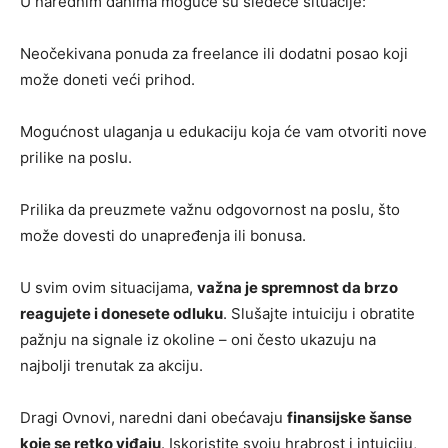
U narednim danima moguće su sledeće situacije:
Neočekivana ponuda za freelance ili dodatni posao koji
može doneti veći prihod.
Mogućnost ulaganja u edukaciju koja će vam otvoriti nove
prilike na poslu.
Prilika da preuzmete važnu odgovornost na poslu, što
može dovesti do unapređenja ili bonusa.
U svim ovim situacijama,
važna je spremnost da brzo
reagujete i donesete odluku
. Slušajte intuiciju i obratite
pažnju na signale iz okoline – oni često ukazuju na
najbolji trenutak za akciju.
Dragi Ovnovi, naredni dani obećavaju
finansijske šanse
koje se retko viđaju
. Iskoristite svoju hrabrost i intuiciju,