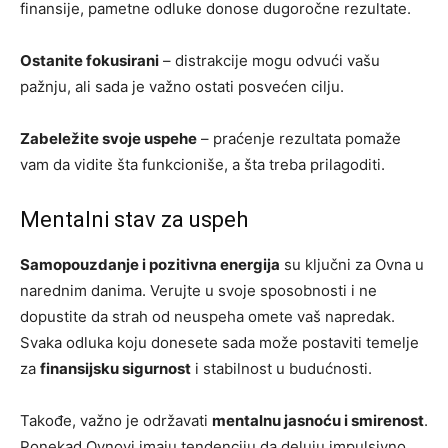
finansije, pametne odluke donose dugoročne rezultate.
Ostanite fokusirani
– distrakcije mogu odvući vašu
pažnju, ali sada je važno ostati posvećen cilju.
Zabeležite svoje uspehe
– praćenje rezultata pomaže
vam da vidite šta funkcioniše, a šta treba prilagoditi.
Mentalni stav za uspeh
Samopouzdanje i pozitivna energija
su ključni za Ovna u
narednim danima. Verujte u svoje sposobnosti i ne
dopustite da strah od neuspeha omete vaš napredak.
Svaka odluka koju donesete sada može postaviti temelje
za
finansijsku sigurnost
i stabilnost u budućnosti.
Takođe, važno je održavati
mentalnu jasnoću i smirenost
.
Ponekad Ovnovi imaju tendenciju da deluju impulsivno,