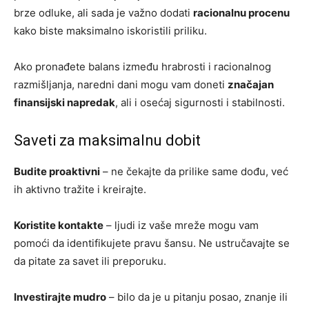
brze odluke, ali sada je važno dodati
racionalnu procenu
kako biste maksimalno iskoristili priliku.
Ako pronađete balans između hrabrosti i racionalnog
razmišljanja, naredni dani mogu vam doneti
značajan
finansijski napredak
, ali i osećaj sigurnosti i stabilnosti.
Saveti za maksimalnu dobit
Budite proaktivni
– ne čekajte da prilike same dođu, već
ih aktivno tražite i kreirajte.
Koristite kontakte
– ljudi iz vaše mreže mogu vam
pomoći da identifikujete pravu šansu. Ne ustručavajte se
da pitate za savet ili preporuku.
Investirajte mudro
– bilo da je u pitanju posao, znanje ili