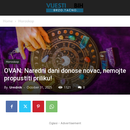
Home
Horoskop
Horoskop
OVAN: Naredni dani donose novac, nemojte
propustiti priliku!
By
Urednik
-
October 31, 2025
1121
0
Oglasi - Advertisement