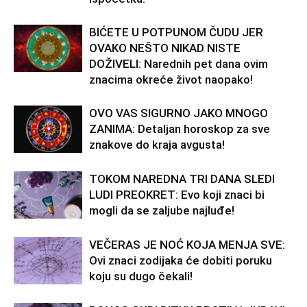
BIĆETE U POTPUNOM ČUDU JER
OVAKO NEŠTO NIKAD NISTE
DOŽIVELI: Narednih pet dana ovim
znacima okreće život naopako!
OVO VAS SIGURNO JAKO MNOGO
ZANIMA: Detaljan horoskop za sve
znakove do kraja avgusta!
TOKOM NAREDNA TRI DANA SLEDI
LUDI PREOKRET: Evo koji znaci bi
mogli da se zaljube najluđe!
VEČERAS JE NOĆ KOJA MENJA SVE:
Ovi znaci zodijaka će dobiti poruku
koju su dugo čekali!