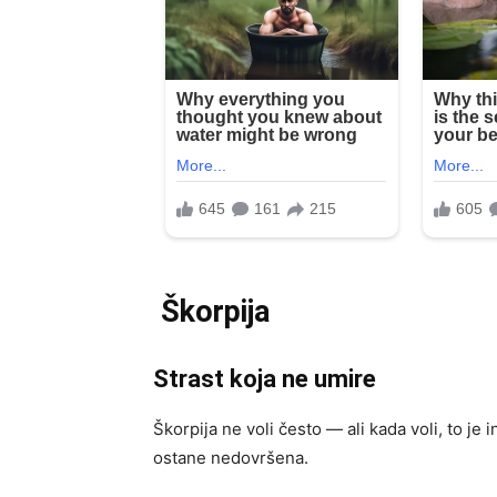
Škorpija
Strast koja ne umire
Škorpija ne voli često — ali kada voli, to je 
ostane nedovršena.