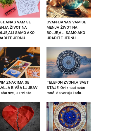
IK-DANAS VAM SE
OVAN-DANAS VAM SE
ENJA ŽIVOT NA
MENJA ŽIVOT NA
OLJE,ALI SAMO AKO
BOLJE,ALI SAMO AKO
ADITE JEDNU...
URADITE JEDNU...
VIM ZNACIMA SE
TELEFON ZVONI,A SVET
AVLJA BIVŠA LJUBAV:
STAJE: Ovi znaci neće
aba sve, u krvi ste...
moći da veruju kada...