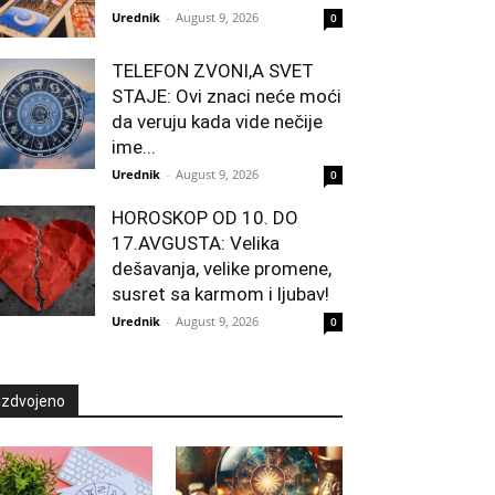
Urednik
-
August 9, 2026
0
TELEFON ZVONI,A SVET
STAJE: Ovi znaci neće moći
da veruju kada vide nečije
ime...
Urednik
-
August 9, 2026
0
HOROSKOP OD 10. DO
17.AVGUSTA: Velika
dešavanja, velike promene,
susret sa karmom i ljubav!
Urednik
-
August 9, 2026
0
Izdvojeno