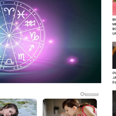
B
M
B
UR
O
J
Dz