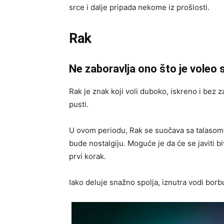
srce i dalje pripada nekome iz prošlosti.
Rak
Ne zaboravlja ono što je voleo
Rak je znak koji voli duboko, iskreno i bez 
pusti.
U ovom periodu, Rak se suočava sa talasom 
bude nostalgiju. Moguće je da će se javiti b
prvi korak.
Iako deluje snažno spolja, iznutra vodi bor