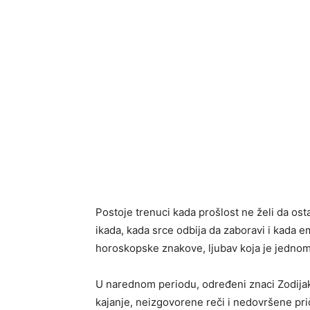
Postoje trenuci kada prošlost ne želi da os
ikada, kada srce odbija da zaboravi i kada 
horoskopske znakove, ljubav koja je jednom 
U narednom periodu, određeni znaci Zodijaka
kajanje, neizgovorene reči i nedovršene prič