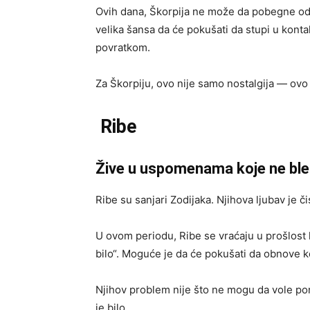
Ovih dana, Škorpija ne može da pobegne od p
velika šansa da će pokušati da stupi u konta
povratkom.
Za Škorpiju, ovo nije samo nostalgija — ovo
Ribe
Žive u uspomenama koje ne bl
Ribe su sanjari Zodijaka. Njihova ljubav je či
U ovom periodu, Ribe se vraćaju u prošlost kr
bilo“. Moguće je da će pokušati da obnove kon
Njihov problem nije što ne mogu da vole p
je bilo.