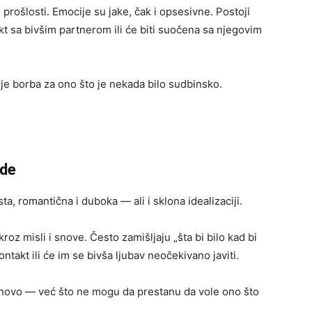
rošlosti. Emocije su jake, čak i opsesivne. Postoji
kt sa bivšim partnerom ili će biti suočena sa njegovim
 je borba za ono što je nekada bilo sudbinsko.
ede
sta, romantična i duboka — ali i sklona idealizaciji.
oz misli i snove. Često zamišljaju „šta bi bilo kad bi
takt ili će im se bivša ljubav neočekivano javiti.
onovo — već što ne mogu da prestanu da vole ono što