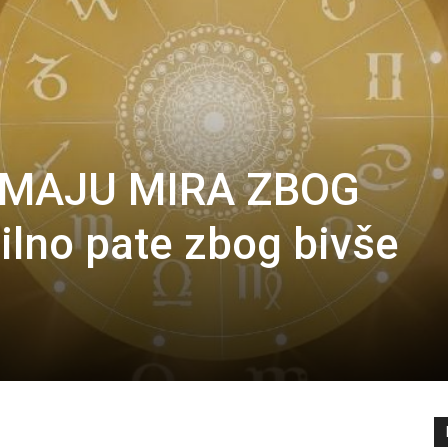
EMAJU MIRA ZBOG
lno pate zbog bivše