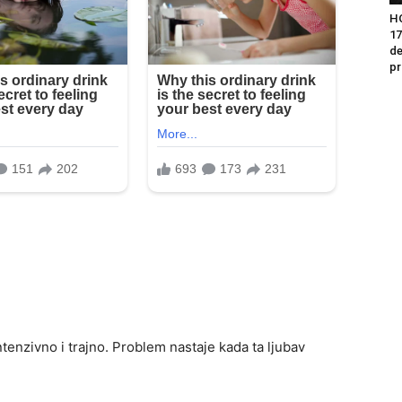
H
17
de
pr
intenzivno i trajno. Problem nastaje kada ta ljubav