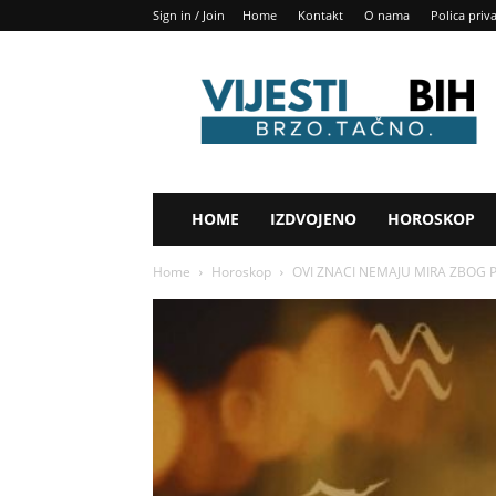
Sign in / Join
Home
Kontakt
O nama
Polica priv
Vijesti
BIH
HOME
IZDVOJENO
HOROSKOP
Home
Horoskop
OVI ZNACI NEMAJU MIRA ZBOG PRO