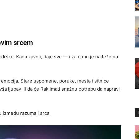
 svim srcem
zadrške. Kada zavoli, daje sve — i zato mu je najteže da
emocija. Stare uspomene, poruke, mesta i sitnice
ivša ljubav ili da će Rak imati snažnu potrebu da napravi
bu između razuma i srca.