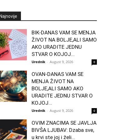
Najnovije
BIK-DANAS VAM SE MENJA
ŽIVOT NA BOLJE,ALI SAMO
AKO URADITE JEDNU
STVAR O KOJOJ...
Urednik
-
August 9, 2026
0
OVAN-DANAS VAM SE
MENJA ŽIVOT NA
BOLJE,ALI SAMO AKO
URADITE JEDNU STVAR O
KOJOJ...
Urednik
-
August 9, 2026
0
OVIM ZNACIMA SE JAVLJA
BIVŠA LJUBAV: Dzaba sve,
u krvi ste joj i želi...