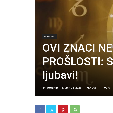
Horoskop
OVI ZNACI N
PROŠLOSTI: Si
ljubavi!
By
Urednik
-
March 24, 2026
2051
0