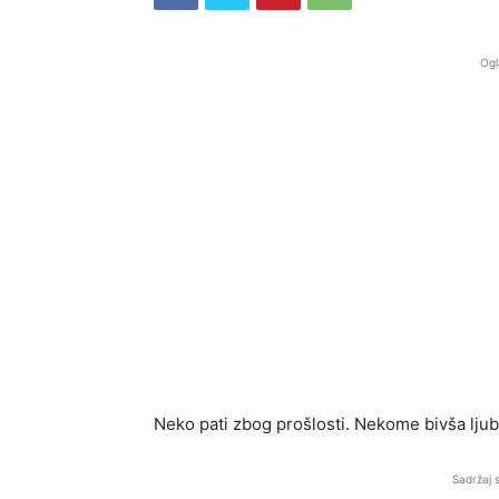
Ogl
Neko pati zbog prošlosti. Nekome bivša ljub
Sadržaj 