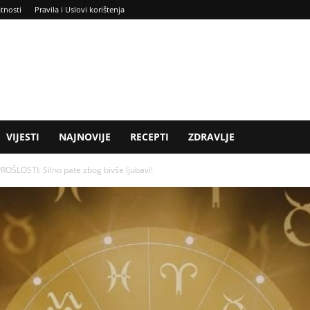
atnosti
Pravila i Uslovi korištenja
VIJESTI
NAJNOVIJE
RECEPTI
ZDRAVLJE
ŠLOSTI: Silno pate zbog bivše ljubavi!