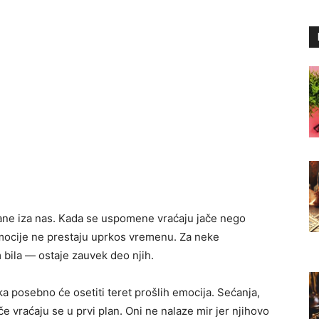
tane iza nas. Kada se uspomene vraćaju jače nego
emocije ne prestaju uprkos vremenu. Za neke
bila — ostaje zauvek deo njih.
 posebno će osetiti teret prošlih emocija. Sećanja,
e vraćaju se u prvi plan. Oni ne nalaze mir jer njihovo