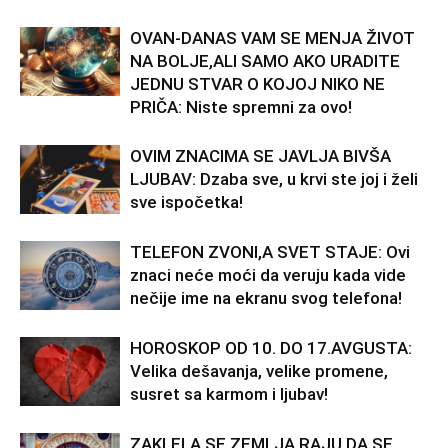
OVAN-DANAS VAM SE MENJA ŽIVOT
NA BOLJE,ALI SAMO AKO URADITE
JEDNU STVAR O KOJOJ NIKO NE
PRIČA: Niste spremni za ovo!
OVIM ZNACIMA SE JAVLJA BIVŠA
LJUBAV: Dzaba sve, u krvi ste joj i želi
sve ispočetka!
TELEFON ZVONI,A SVET STAJE: Ovi
znaci neće moći da veruju kada vide
nečije ime na ekranu svog telefona!
HOROSKOP OD 10. DO 17.AVGUSTA:
Velika dešavanja, velike promene,
susret sa karmom i ljubav!
ZAKLELA SE ZEMLJA RAJU DA SE