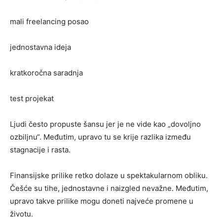
mali freelancing posao
jednostavna ideja
kratkoročna saradnja
test projekat
Ljudi često propuste šansu jer je ne vide kao „dovoljno
ozbiljnu“. Međutim, upravo tu se krije razlika između
stagnacije i rasta.
Finansijske prilike retko dolaze u spektakularnom obliku.
Češće su tihe, jednostavne i naizgled nevažne. Međutim,
upravo takve prilike mogu doneti najveće promene u
životu.