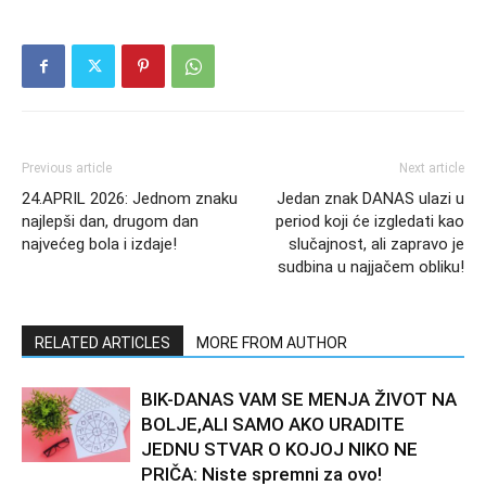
Previous article
Next article
24.APRIL 2026: Jednom znaku
Jedan znak DANAS ulazi u
najlepši dan, drugom dan
period koji će izgledati kao
najvećeg bola i izdaje!
slučajnost, ali zapravo je
sudbina u najjačem obliku!
RELATED ARTICLES
MORE FROM AUTHOR
BIK-DANAS VAM SE MENJA ŽIVOT NA
BOLJE,ALI SAMO AKO URADITE
JEDNU STVAR O KOJOJ NIKO NE
PRIČA: Niste spremni za ovo!