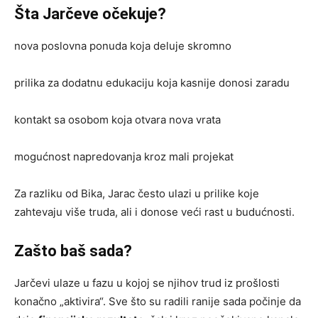
Šta Jarčeve očekuje?
nova poslovna ponuda koja deluje skromno
prilika za dodatnu edukaciju koja kasnije donosi zaradu
kontakt sa osobom koja otvara nova vrata
mogućnost napredovanja kroz mali projekat
Za razliku od Bika, Jarac često ulazi u prilike koje
zahtevaju više truda, ali i donose veći rast u budućnosti.
Zašto baš sada?
Jarčevi ulaze u fazu u kojoj se njihov trud iz prošlosti
konačno „aktivira“. Sve što su radili ranije sada počinje da