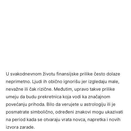
U svakodnevnom životu finansijske prilike često dolaze
neprimetno. Ljudi ih obično ignorišu jer izgledaju male,
nevažne ili čak rizične. Međutim, upravo takve prilike
umeju da budu prekretnica koja vodi ka značajnom
povećanju prihoda. Bilo da verujete u astrologiju ili je
posmatrate simbolično, određeni znakovi mogu ukazivati
na period kada se otvaraju vrata novca, napretka i novih
izvora zarade.