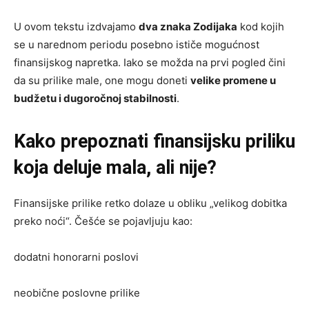
U ovom tekstu izdvajamo
dva znaka Zodijaka
kod kojih
se u narednom periodu posebno ističe mogućnost
finansijskog napretka. Iako se možda na prvi pogled čini
da su prilike male, one mogu doneti
velike promene u
budžetu i dugoročnoj stabilnosti
.
Kako prepoznati finansijsku priliku
koja deluje mala, ali nije?
Finansijske prilike retko dolaze u obliku „velikog dobitka
preko noći“. Češće se pojavljuju kao:
dodatni honorarni poslovi
neobične poslovne prilike