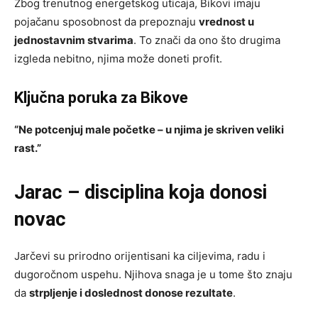
Zbog trenutnog energetskog uticaja, Bikovi imaju
pojačanu sposobnost da prepoznaju
vrednost u
jednostavnim stvarima
. To znači da ono što drugima
izgleda nebitno, njima može doneti profit.
Ključna poruka za Bikove
“Ne potcenjuj male početke – u njima je skriven veliki
rast.”
Jarac – disciplina koja donosi
novac
Jarčevi su prirodno orijentisani ka ciljevima, radu i
dugoročnom uspehu. Njihova snaga je u tome što znaju
da
strpljenje i doslednost donose rezultate
.