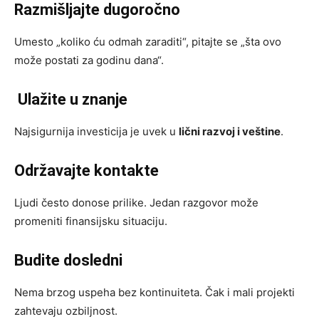
Razmišljajte dugoročno
Umesto „koliko ću odmah zaraditi“, pitajte se „šta ovo
može postati za godinu dana“.
Ulažite u znanje
Najsigurnija investicija je uvek u
lični razvoj i veštine
.
Održavajte kontakte
Ljudi često donose prilike. Jedan razgovor može
promeniti finansijsku situaciju.
Budite dosledni
Nema brzog uspeha bez kontinuiteta. Čak i mali projekti
zahtevaju ozbiljnost.