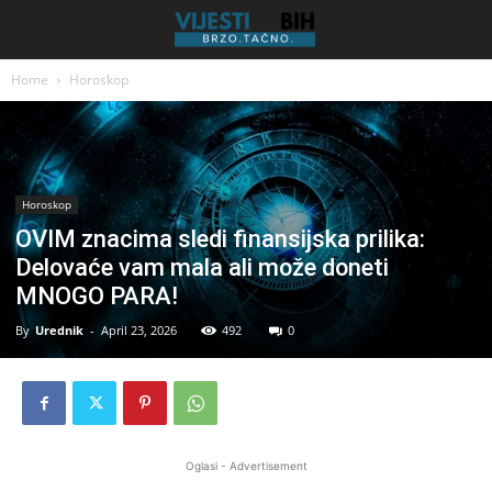
Home
Horoskop
Horoskop
OVIM znacima sledi finansijska prilika:
Delovaće vam mala ali može doneti
MNOGO PARA!
By
Urednik
-
April 23, 2026
492
0
Oglasi - Advertisement