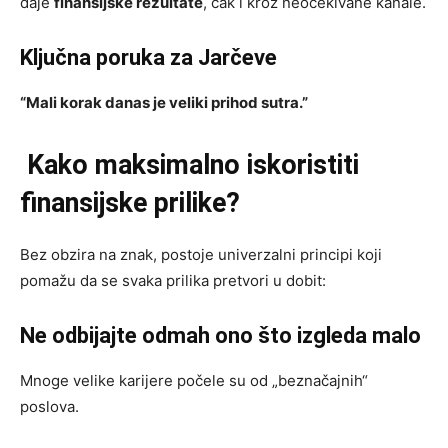
daje
finansijske rezultate
, čak i kroz neočekivane kanale.
Ključna poruka za Jarčeve
“Mali korak danas je veliki prihod sutra.”
Kako maksimalno iskoristiti
finansijske prilike?
Bez obzira na znak, postoje univerzalni principi koji
pomažu da se svaka prilika pretvori u dobit:
Ne odbijajte odmah ono što izgleda malo
Mnoge velike karijere počele su od „beznačajnih“
poslova.