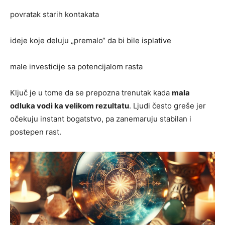
povratak starih kontakata
ideje koje deluju „premalo“ da bi bile isplative
male investicije sa potencijalom rasta
Ključ je u tome da se prepozna trenutak kada
mala
odluka vodi ka velikom rezultatu
. Ljudi često greše jer
očekuju instant bogatstvo, pa zanemaruju stabilan i
postepen rast.