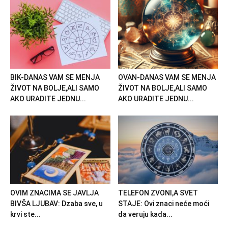
BIK-DANAS VAM SE MENJA
OVAN-DANAS VAM SE MENJA
ŽIVOT NA BOLJE,ALI SAMO
ŽIVOT NA BOLJE,ALI SAMO
AKO URADITE JEDNU...
AKO URADITE JEDNU...
OVIM ZNACIMA SE JAVLJA
TELEFON ZVONI,A SVET
BIVŠA LJUBAV: Dzaba sve, u
STAJE: Ovi znaci neće moći
krvi ste...
da veruju kada...