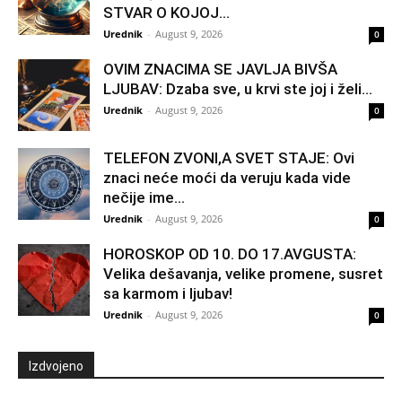
STVAR O KOJOJ...
Urednik
-
August 9, 2026
0
OVIM ZNACIMA SE JAVLJA BIVŠA
LJUBAV: Dzaba sve, u krvi ste joj i želi...
Urednik
-
August 9, 2026
0
TELEFON ZVONI,A SVET STAJE: Ovi
znaci neće moći da veruju kada vide
nečije ime...
Urednik
-
August 9, 2026
0
HOROSKOP OD 10. DO 17.AVGUSTA:
Velika dešavanja, velike promene, susret
sa karmom i ljubav!
Urednik
-
August 9, 2026
0
Izdvojeno