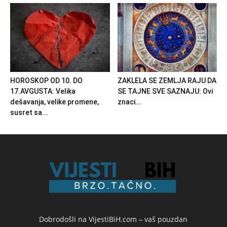
HOROSKOP OD 10. DO
ZAKLELA SE ZEMLJA RAJU DA
17.AVGUSTA: Velika
SE TAJNE SVE SAZNAJU: Ovi
dešavanja, velike promene,
znaci...
susret sa...
Dobrodošli na VijestiBiH.com – vaš pouzdan