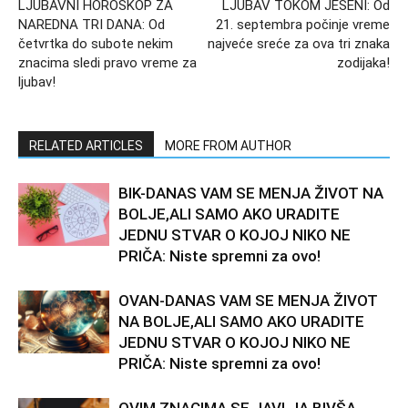
LJUBAVNI HOROSKOP ZA
LJUBAV TOKOM JESENI: Od
NAREDNA TRI DANA: Od
21. septembra počinje vreme
četvrtka do subote nekim
najveće sreće za ova tri znaka
znacima sledi pravo vreme za
zodijaka!
ljubav!
RELATED ARTICLES
MORE FROM AUTHOR
BIK-DANAS VAM SE MENJA ŽIVOT NA
BOLJE,ALI SAMO AKO URADITE
JEDNU STVAR O KOJOJ NIKO NE
PRIČA: Niste spremni za ovo!
OVAN-DANAS VAM SE MENJA ŽIVOT
NA BOLJE,ALI SAMO AKO URADITE
JEDNU STVAR O KOJOJ NIKO NE
PRIČA: Niste spremni za ovo!
OVIM ZNACIMA SE JAVLJA BIVŠA