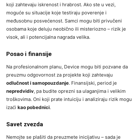
koji zahtevaju iskrenost i hrabrost. Ako ste u vezi,
moguće su situacije koje testiraju poverenje i
međusobnu posvećenost. Samci mogu biti privučeni
osobama koje deluju neobično ili misteriozno – rizik je
visok, ali i potencijalna nagrada velika.
Posao i finansije
Na profesionalnom planu, Device mogu biti pozvane da
preuzmu odgovornost za projekte koji zahtevaju
odlučnost i samopouzdanje
. Finansijski, period je
nepredvidiv
, pa budite oprezni sa ulaganjima i velikim
troškovima. Oni koji prate intuiciju i analiziraju rizik mogu
izaći
kao pobednici
.
Savet zvezda
Nemojte se plašiti da preuzmete inicijativu – sada je