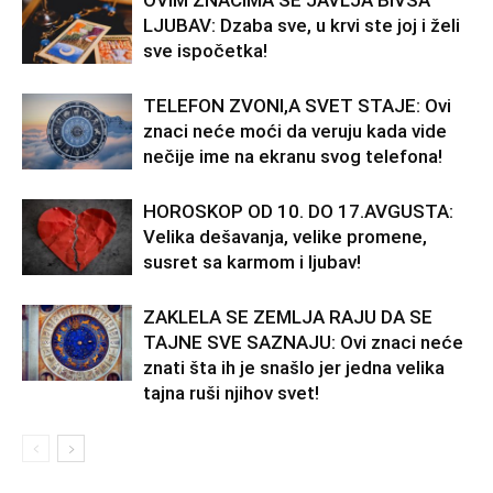
LJUBAV: Dzaba sve, u krvi ste joj i želi
sve ispočetka!
TELEFON ZVONI,A SVET STAJE: Ovi
znaci neće moći da veruju kada vide
nečije ime na ekranu svog telefona!
HOROSKOP OD 10. DO 17.AVGUSTA:
Velika dešavanja, velike promene,
susret sa karmom i ljubav!
ZAKLELA SE ZEMLJA RAJU DA SE
TAJNE SVE SAZNAJU: Ovi znaci neće
znati šta ih je snašlo jer jedna velika
tajna ruši njihov svet!