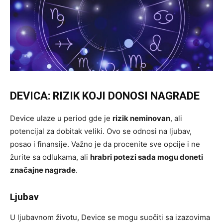
DEVICA: RIZIK KOJI DONOSI NAGRADE
Device ulaze u period gde je
rizik neminovan
, ali
potencijal za dobitak veliki. Ovo se odnosi na ljubav,
posao i finansije. Važno je da procenite sve opcije i ne
žurite sa odlukama, ali
hrabri potezi sada mogu doneti
značajne nagrade
.
Ljubav
U ljubavnom životu, Device se mogu suočiti sa izazovima