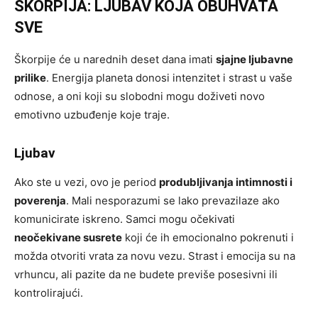
ŠKORPIJA: LJUBAV KOJA OBUHVATA
SVE
Škorpije će u narednih deset dana imati
sjajne ljubavne
prilike
. Energija planeta donosi intenzitet i strast u vaše
odnose, a oni koji su slobodni mogu doživeti novo
emotivno uzbuđenje koje traje.
Ljubav
Ako ste u vezi, ovo je period
produbljivanja intimnosti i
poverenja
. Mali nesporazumi se lako prevazilaze ako
komunicirate iskreno. Samci mogu očekivati
neočekivane susrete
koji će ih emocionalno pokrenuti i
možda otvoriti vrata za novu vezu. Strast i emocija su na
vrhuncu, ali pazite da ne budete previše posesivni ili
kontrolirajući.