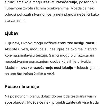
situacijama koje mogu izazvati
razočarenje
, posebno u
ljubavnom životu i ličnim očekivanjima. Možda će neki
odnosi pokazati stvarno lice, a neki planovi neće ići kako
ste zamislili.
Ljubav
U ljubavi, Ovnovi mogu doživeti
trenutke nesigurnosti
.
Ako ste u vezi, moguće su nesuglasice oko malih stvari
koje nagomilavaju tenziju. Samci mogu biti razočarani
neočekivanim ponašanjem osobe koja ih je privukla.
Međutim,
svako razočarenje nosi lekciju
– fokusirajte se
na ono što zaista želite u vezi.
Posao i finansije
Na poslovnom planu, dolazi do perioda testiranja vaših
sposobnosti. Možda će neki projekti zahtevati više truda