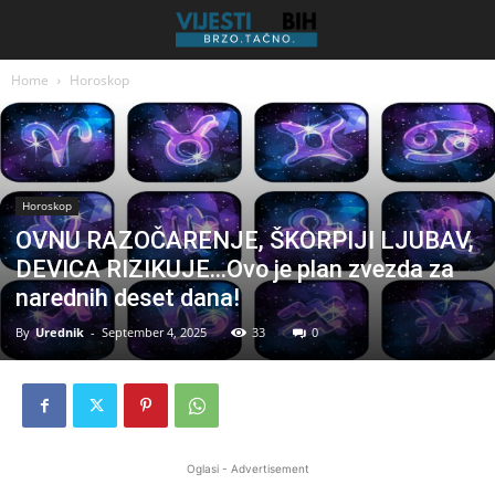
Home
Horoskop
Horoskop
OVNU RAZOČARENJE, ŠKORPIJI LJUBAV,
DEVICA RIZIKUJE…Ovo je plan zvezda za
narednih deset dana!
By
Urednik
-
September 4, 2025
33
0
Oglasi - Advertisement