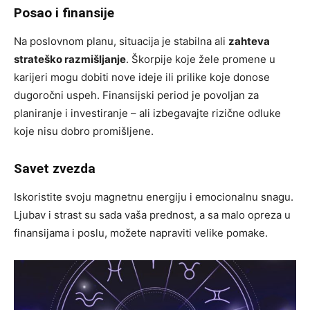
Posao i finansije
Na poslovnom planu, situacija je stabilna ali
zahteva
strateško razmišljanje
. Škorpije koje žele promene u
karijeri mogu dobiti nove ideje ili prilike koje donose
dugoročni uspeh. Finansijski period je povoljan za
planiranje i investiranje – ali izbegavajte rizične odluke
koje nisu dobro promišljene.
Savet zvezda
Iskoristite svoju magnetnu energiju i emocionalnu snagu.
Ljubav i strast su sada vaša prednost, a sa malo opreza u
finansijama i poslu, možete napraviti velike pomake.