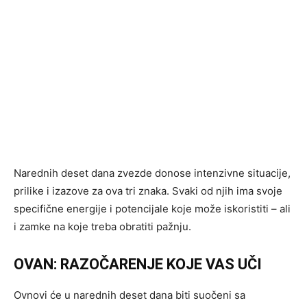
Narednih deset dana zvezde donose intenzivne situacije,
prilike i izazove za ova tri znaka. Svaki od njih ima svoje
specifične energije i potencijale koje može iskoristiti – ali
i zamke na koje treba obratiti pažnju.
OVAN: RAZOČARENJE KOJE VAS UČI
Ovnovi će u narednih deset dana biti suočeni sa