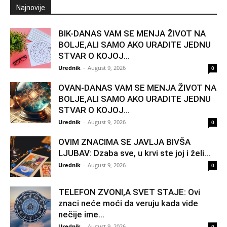
Najnovije
BIK-DANAS VAM SE MENJA ŽIVOT NA
BOLJE,ALI SAMO AKO URADITE JEDNU
STVAR O KOJOJ...
Urednik
-
August 9, 2026
0
OVAN-DANAS VAM SE MENJA ŽIVOT NA
BOLJE,ALI SAMO AKO URADITE JEDNU
STVAR O KOJOJ...
Urednik
-
August 9, 2026
0
OVIM ZNACIMA SE JAVLJA BIVŠA
LJUBAV: Dzaba sve, u krvi ste joj i želi...
Urednik
-
August 9, 2026
0
TELEFON ZVONI,A SVET STAJE: Ovi
znaci neće moći da veruju kada vide
nečije ime...
Urednik
-
August 9, 2026
0