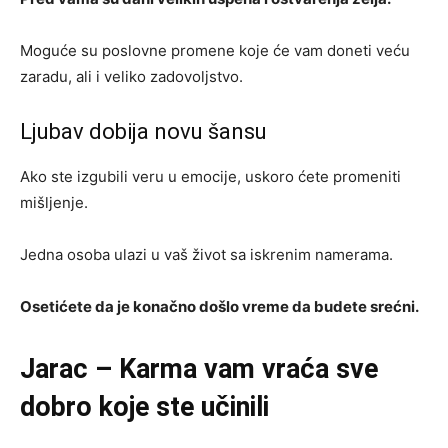
Moguće su poslovne promene koje će vam doneti veću
zaradu, ali i veliko zadovoljstvo.
Ljubav dobija novu šansu
Ako ste izgubili veru u emocije, uskoro ćete promeniti
mišljenje.
Jedna osoba ulazi u vaš život sa iskrenim namerama.
Osetićete da je konačno došlo vreme da budete srećni.
Jarac – Karma vam vraća sve
dobro koje ste učinili