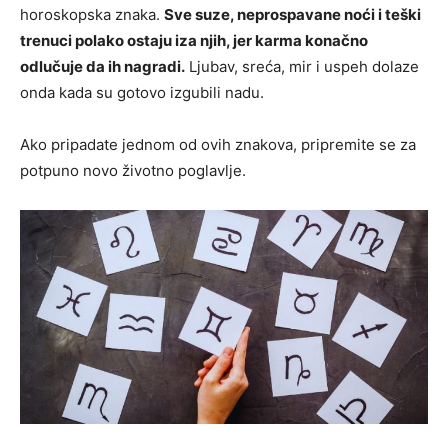
horoskopska znaka.
Sve suze, neprospavane noći i teški
trenuci polako ostaju iza njih, jer karma konačno
odlučuje da ih nagradi.
Ljubav, sreća, mir i uspeh dolaze
onda kada su gotovo izgubili nadu.
Ako pripadate jednom od ovih znakova, pripremite se za
potpuno novo životno poglavlje.