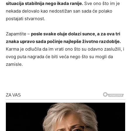
situacija stabilnija nego ikada ranije.
Sve ono što im je
nekada delovalo kao nedostižan san sada će polako
postajati stvarnost.
Zapamtite –
posle svake oluje dolazi sunce, a za ova tri
znaka upravo sada počinje najlepše životno razdoblje.
Karma je odlučila da im vrati ono što su odavno zaslužili, i
ovog puta nagrada će biti veća nego što su mogli da
zamisle.