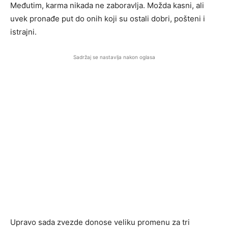
Međutim, karma nikada ne zaboravlja. Možda kasni, ali
uvek pronađe put do onih koji su ostali dobri, pošteni i
istrajni.
Sadržaj se nastavlja nakon oglasa
Upravo sada zvezde donose veliku promenu za tri