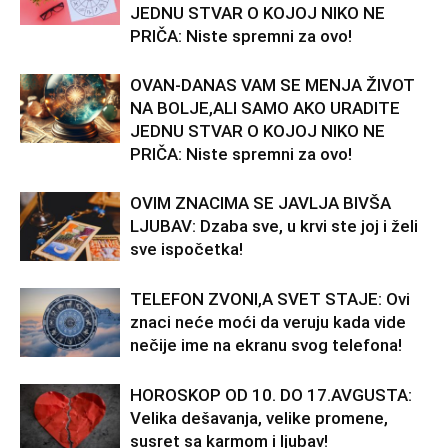
JEDNU STVAR O KOJOJ NIKO NE
PRIČA: Niste spremni za ovo!
OVAN-DANAS VAM SE MENJA ŽIVOT
NA BOLJE,ALI SAMO AKO URADITE
JEDNU STVAR O KOJOJ NIKO NE
PRIČA: Niste spremni za ovo!
OVIM ZNACIMA SE JAVLJA BIVŠA
LJUBAV: Dzaba sve, u krvi ste joj i želi
sve ispočetka!
TELEFON ZVONI,A SVET STAJE: Ovi
znaci neće moći da veruju kada vide
nečije ime na ekranu svog telefona!
HOROSKOP OD 10. DO 17.AVGUSTA:
Velika dešavanja, velike promene,
susret sa karmom i ljubav!