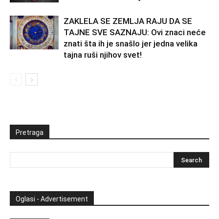
ZAKLELA SE ZEMLJA RAJU DA SE
TAJNE SVE SAZNAJU: Ovi znaci neće
znati šta ih je snašlo jer jedna velika
tajna ruši njihov svet!
Pretraga
Oglasi - Advertisement