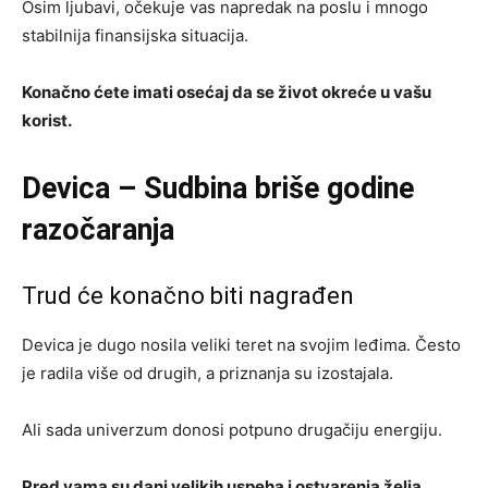
Osim ljubavi, očekuje vas napredak na poslu i mnogo
stabilnija finansijska situacija.
Konačno ćete imati osećaj da se život okreće u vašu
korist.
Devica – Sudbina briše godine
razočaranja
Trud će konačno biti nagrađen
Devica je dugo nosila veliki teret na svojim leđima. Često
je radila više od drugih, a priznanja su izostajala.
Ali sada univerzum donosi potpuno drugačiju energiju.
Pred vama su dani velikih uspeha i ostvarenja želja.