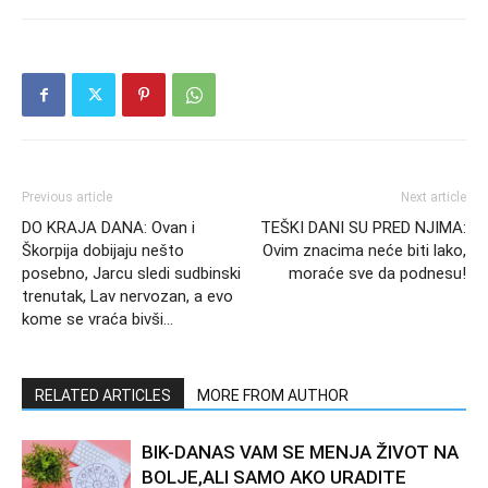
Previous article
Next article
DO KRAJA DANA: Ovan i
TEŠKI DANI SU PRED NJIMA:
Škorpija dobijaju nešto
Ovim znacima neće biti lako,
posebno, Jarcu sledi sudbinski
moraće sve da podnesu!
trenutak, Lav nervozan, a evo
kome se vraća bivši…
RELATED ARTICLES
MORE FROM AUTHOR
BIK-DANAS VAM SE MENJA ŽIVOT NA
BOLJE,ALI SAMO AKO URADITE