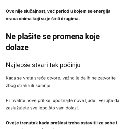
Ovo nije slučajnost, već period u kojem se energija
vraća onima koji su je širili drugima.
Ne plašite se promena koje
dolaze
Najlepše stvari tek počinju
Kada se vrata sreće otvore, važno je da ih ne zatvorite
zbog straha ili sumnje.
Prihvatite nove prilike, upoznajte nove ljude i verujte da
zaslužujete sve lepo što vam dolazi.
Ovo je trenutak kada prošlost treba ostaviti iza sebe i