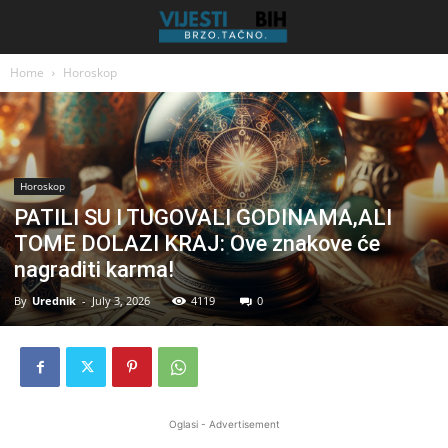
Home
Horoskop
Horoskop
PATILI SU I TUGOVALI GODINAMA,ALI
TOME DOLAZI KRAJ: Ove znakove će
nagraditi karma!
By
Urednik
-
July 3, 2026
4119
0
Oglasi - Advertisement