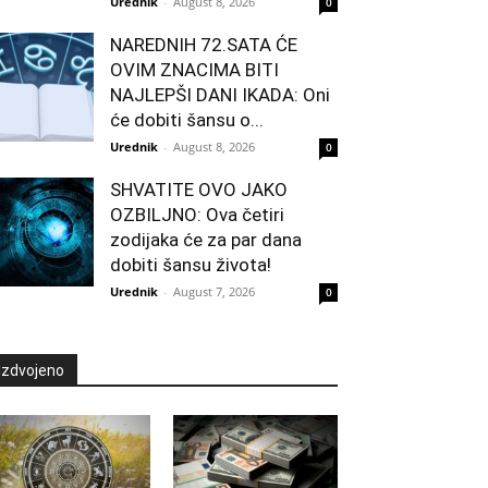
Urednik
-
August 8, 2026
0
NAREDNIH 72.SATA ĆE
OVIM ZNACIMA BITI
NAJLEPŠI DANI IKADA: Oni
će dobiti šansu o...
Urednik
-
August 8, 2026
0
SHVATITE OVO JAKO
OZBILJNO: Ova četiri
zodijaka će za par dana
dobiti šansu života!
Urednik
-
August 7, 2026
0
Izdvojeno