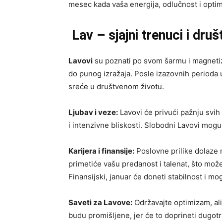
mesec kada vaša energija, odlučnost i opt
Lav – sjajni trenuci i dru
Lavovi
su poznati po svom šarmu i magnetiz
do punog izražaja. Posle izazovnih perioda 
sreće u društvenom životu.
Ljubav i veze:
Lavovi će privući pažnju svih
i intenzivne bliskosti. Slobodni Lavovi mogu
Karijera i finansije:
Poslovne prilike dolaze
primetiće vašu predanost i talenat, što može
Finansijski, januar će doneti stabilnost i m
Saveti za Lavove:
Održavajte optimizam, ali 
budu promišljene, jer će to doprineti dugo