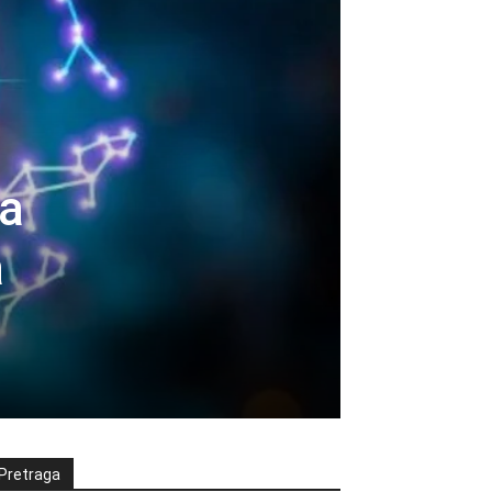
a
a
Pretraga