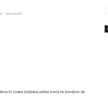
asi - Advertisement
ena tri znaka zodijaka,velika sreća će konačno da