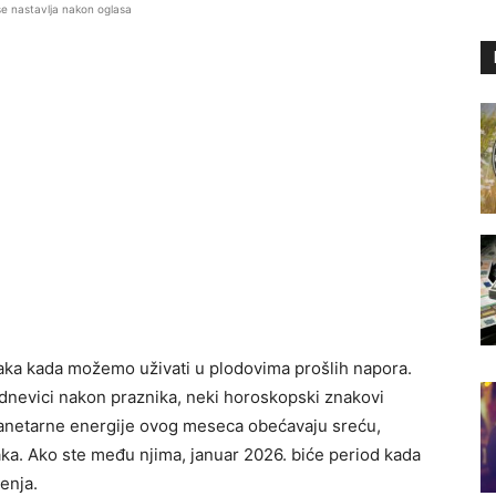
se nastavlja nakon oglasa
taka kada možemo uživati u plodovima prošlih napora.
dnevici nakon praznika, neki horoskopski znakovi
lanetarne energije ovog meseca obećavaju sreću,
jaka. Ako ste među njima, januar 2026. biće period kada
enja.