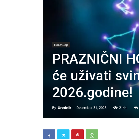
Horoskop
PRAZNIČNI HO
će uživati sv
2026.godine!
By
Urednik
-
December 31, 2025
2144