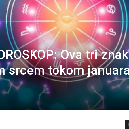
ROSKOP: Ova tri znak
im srcem tokom januar
0