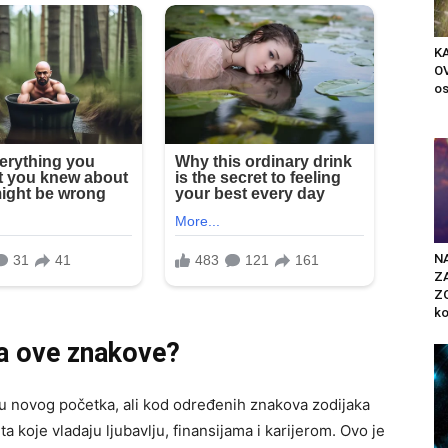
K
OV
os
N
Z
ZO
ko
za ove znakove?
u novog početka, ali kod određenih znakova zodijaka
 koje vladaju ljubavlju, finansijama i karijerom. Ovo je