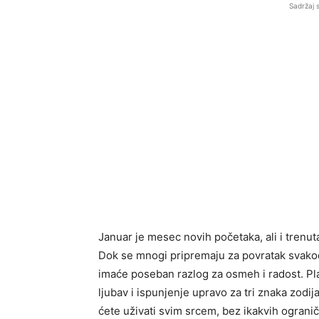
Sadržaj 
Januar je mesec novih početaka, ali i trenu
Dok se mnogi pripremaju za povratak svako
imaće poseban razlog za osmeh i radost. P
ljubav i ispunjenje upravo za tri znaka zodi
ćete uživati svim srcem, bez ikakvih ogranič