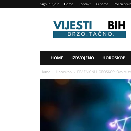
Sign in / Join
Home
Kontakt
O nama
Polica priv
Vijesti
BIH
HOME
IZDVOJENO
HOROSKOP
Home
Horoskop
PRAZNIČNI HOROSKOP: Ova tri zn