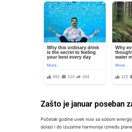
Zašto je januar poseban 
Početak godine uvek nosi sa sobom energij
dolazi i do izuzetne harmonije između planeta