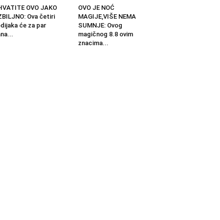
HVATITE OVO JAKO
OVO JE NOĆ
BILJNO: Ova četiri
MAGIJE,VIŠE NEMA
dijaka će za par
SUMNJE: Ovog
na...
magičnog 8.8 ovim
znacima...