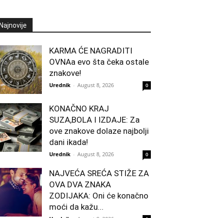
Najnovije
KARMA ĆE NAGRADITI
OVNAa evo šta čeka ostale
znakove!
Urednik
-
August 8, 2026
0
KONAČNO KRAJ
SUZA,BOLA I IZDAJE: Za
ove znakove dolaze najbolji
dani ikada!
Urednik
-
August 8, 2026
0
NAJVEĆA SREĆA STIŽE ZA
OVA DVA ZNAKA
ZODIJAKA: Oni će konačno
moći da kažu...