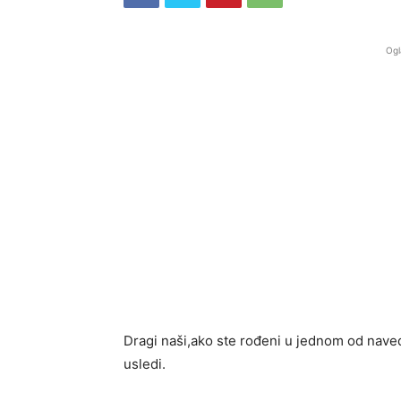
Ogl
Dragi naši,ako ste rođeni u jednom od naved
usledi.