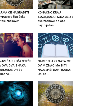
ARMA ĆE NAGRADITI
KONAČNO KRAJ
NAa evo šta čeka
SUZA,BOLA I IZDAJE: Za
tale znakove!
ove znakove dolaze
najbolji dani...
AJVEĆA SREĆA STIŽE
NAREDNIH 72.SATA ĆE
A OVA DVA ZNAKA
OVIM ZNACIMA BITI
DIJAKA: Oni će
NAJLEPŠI DANI IKADA:
načno...
Oni će...