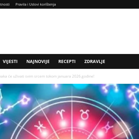
atnosti
Pravila i Uslovi korištenja
VIJESTI
NAJNOVIJE
RECEPTI
ZDRAVLJE
aka će uživati svim srcem tokom januara 2026.godine!