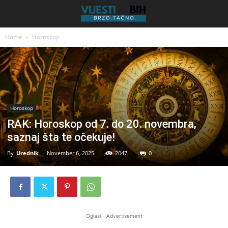
Home
Horoskop
Horoskop
RAK: Horoskop od 7. do 20. novembra,
saznaj šta te očekuje!
By
Urednik
-
November 6, 2025
2047
0
Oglasi - Advertisement