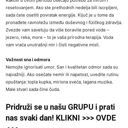
Rakovi u ovom periodu osećaju potrebu za mirom i
resetovanjem. Ako ste prethodnih nedelja bili iscrpljeni,
sada ćete osetiti povratak energije. Ključ je u tome da
pronađete ravnotežu između duševnog i fizičkog zdravlja.
Zvezde vam savetuju da više boravite pored vode –
jezero, reka, more – to je vaša prirodna terapija. Voda
vam vraća unutrašnji mir i čisti negativne misli.
Važnost sna i odmora
Nemojte ignorisati umor. San i kvalitetan odmor sada su
najvažniji. Ako osećate nemir ili napetost, uvedite rutinu
opuštanja: topla kupka, mirisna sveća, lagana muzika.
Male stvari sada čine čuda.
Pridruži
se u našu
GRUPU
i prati
nas svaki dan! KLIKNI >>> OVDE