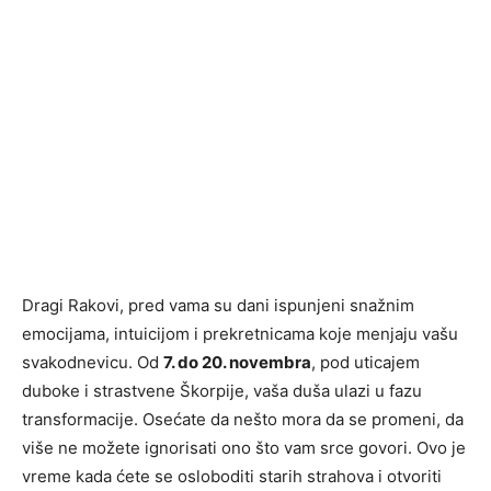
Dragi Rakovi, pred vama su dani ispunjeni snažnim
emocijama, intuicijom i prekretnicama koje menjaju vašu
svakodnevicu. Od
7. do 20. novembra
, pod uticajem
duboke i strastvene Škorpije, vaša duša ulazi u fazu
transformacije. Osećate da nešto mora da se promeni, da
više ne možete ignorisati ono što vam srce govori. Ovo je
vreme kada ćete se osloboditi starih strahova i otvoriti