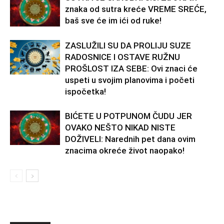
znaka od sutra kreće VREME SREĆE,
baš sve će im ići od ruke!
ZASLUŽILI SU DA PROLIJU SUZE
RADOSNICE I OSTAVE RUŽNU
PROŠLOST IZA SEBE: Ovi znaci će
uspeti u svojim planovima i početi
ispočetka!
BIĆETE U POTPUNOM ČUDU JER
OVAKO NEŠTO NIKAD NISTE
DOŽIVELI: Narednih pet dana ovim
znacima okreće život naopako!