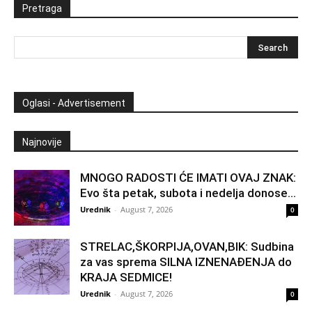
Pretraga
Oglasi - Advertisement
Najnovije
MNOGO RADOSTI ĆE IMATI OVAJ ZNAK:
Evo šta petak, subota i nedelja donose...
Urednik
-
August 7, 2026
0
STRELAC,ŠKORPIJA,OVAN,BIK: Sudbina
za vas sprema SILNA IZNENAĐENJA do
KRAJA SEDMICE!
Urednik
-
August 7, 2026
0