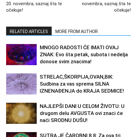
20. novembra, saznaj šta te
novembra, saznaj šta te
očekuje!
očekuje!
RELATED ARTICLES
MORE FROM AUTHOR
MNOGO RADOSTI ĆE IMATI OVAJ
ZNAK: Evo šta petak, subota i nedelja
donose svim znacima!
STRELAC,ŠKORPIJA,OVAN,BIK:
Sudbina za vas sprema SILNA
IZNENAĐENJA do KRAJA SEDMICE!
NAJLEPŠI DANI U CELOM ŽIVOTU: U
drugom delu AVGUSTA ovi znaci će
naći SRODNU DUŠU!
SUTRA JE ČAROBNI 8.8: Za ova tri