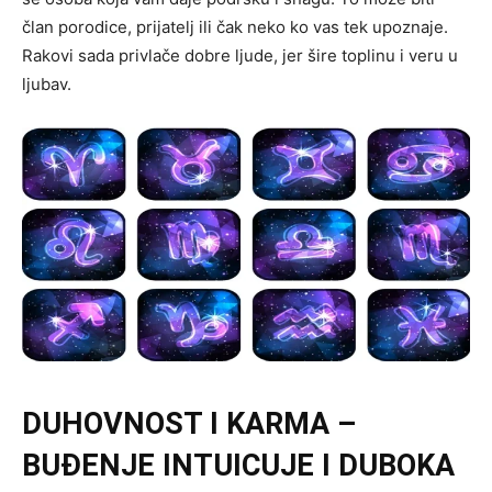
član porodice, prijatelj ili čak neko ko vas tek upoznaje.
Rakovi sada privlače dobre ljude, jer šire toplinu i veru u
ljubav.
DUHOVNOST I KARMA –
BUĐENJE INTUICUJE I DUBOKA