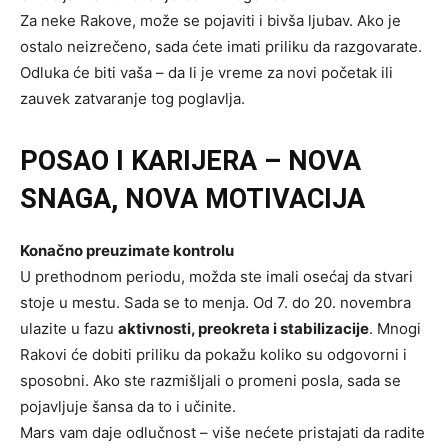
Za neke Rakove, može se pojaviti i bivša ljubav. Ako je
ostalo neizrečeno, sada ćete imati priliku da razgovarate.
Odluka će biti vaša – da li je vreme za novi početak ili
zauvek zatvaranje tog poglavlja.
POSAO I KARIJERA – NOVA
SNAGA, NOVA MOTIVACIJA
Konačno preuzimate kontrolu
U prethodnom periodu, možda ste imali osećaj da stvari
stoje u mestu. Sada se to menja. Od 7. do 20. novembra
ulazite u fazu
aktivnosti, preokreta i stabilizacije
. Mnogi
Rakovi će dobiti priliku da pokažu koliko su odgovorni i
sposobni. Ako ste razmišljali o promeni posla, sada se
pojavljuje šansa da to i učinite.
Mars vam daje odlučnost – više nećete pristajati da radite