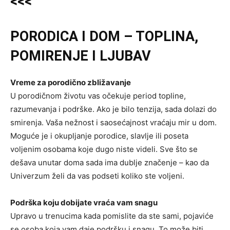
<<<
PORODICA I DOM – TOPLINA,
POMIRENJE I LJUBAV
Vreme za porodično zbližavanje
U porodičnom životu vas očekuje period topline,
razumevanja i podrške. Ako je bilo tenzija, sada dolazi do
smirenja. Vaša nežnost i saosećajnost vraćaju mir u dom.
Moguće je i okupljanje porodice, slavlje ili poseta
voljenim osobama koje dugo niste videli. Sve što se
dešava unutar doma sada ima dublje značenje – kao da
Univerzum želi da vas podseti koliko ste voljeni.
Podrška koju dobijate vraća vam snagu
Upravo u trenucima kada pomislite da ste sami, pojaviće
se osoba koja vam daje podršku i snagu. To može biti