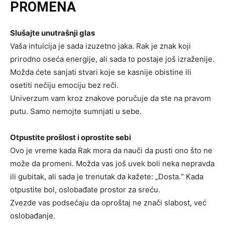
PROMENA
Slušajte unutrašnji glas
Vaša intuicija je sada izuzetno jaka. Rak je znak koji
prirodno oseća energije, ali sada to postaje još izraženije.
Možda ćete sanjati stvari koje se kasnije obistine ili
osetiti nečiju emociju bez reči.
Univerzum vam kroz znakove poručuje da ste na pravom
putu. Samo nemojte sumnjati u sebe.
Otpustite prošlost i oprostite sebi
Ovo je vreme kada Rak mora da nauči da pusti ono što ne
može da promeni. Možda vas još uvek boli neka nepravda
ili gubitak, ali sada je trenutak da kažete: „Dosta.“ Kada
otpustite bol, oslobađate prostor za sreću.
Zvezde vas podsećaju da oproštaj ne znači slabost, već
oslobađanje.