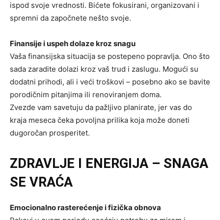
ispod svoje vrednosti. Bićete fokusirani, organizovani i
spremni da započnete nešto svoje.
Finansije i uspeh dolaze kroz snagu
Vaša finansijska situacija se postepeno popravlja. Ono što
sada zaradite dolazi kroz vaš trud i zaslugu. Mogući su
dodatni prihodi, ali i veći troškovi – posebno ako se bavite
porodičnim pitanjima ili renoviranjem doma.
Zvezde vam savetuju da pažljivo planirate, jer vas do
kraja meseca čeka povoljna prilika koja može doneti
dugoročan prosperitet.
ZDRAVLJE I ENERGIJA – SNAGA
SE VRAĆA
Emocionalno rasterećenje i fizička obnova