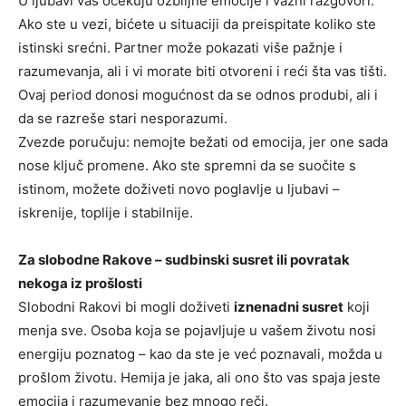
U ljubavi vas očekuju ozbiljne emocije i važni razgovori.
Ako ste u vezi, bićete u situaciji da preispitate koliko ste
istinski srećni. Partner može pokazati više pažnje i
razumevanja, ali i vi morate biti otvoreni i reći šta vas tišti.
Ovaj period donosi mogućnost da se odnos produbi, ali i
da se razreše stari nesporazumi.
Zvezde poručuju: nemojte bežati od emocija, jer one sada
nose ključ promene. Ako ste spremni da se suočite s
istinom, možete doživeti novo poglavlje u ljubavi –
iskrenije, toplije i stabilnije.
Za slobodne Rakove – sudbinski susret ili povratak
nekoga iz prošlosti
Slobodni Rakovi bi mogli doživeti
iznenadni susret
koji
menja sve. Osoba koja se pojavljuje u vašem životu nosi
energiju poznatog – kao da ste je već poznavali, možda u
prošlom životu. Hemija je jaka, ali ono što vas spaja jeste
emocija i razumevanje bez mnogo reči.