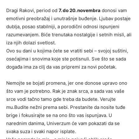
Dragi Rakovi, period od
7. do 20. novembra
donosi vam
emotivni preobražaj i unutrašnje buđenje. Ljubav postaje
dublja, posao stabilniji, a porodični odnosi ispunjeni
razumevanjem. Biće trenutaka nostalgije i setnih misli, ali
iza njih dolazi svetlost.
Ovo su dani u kojima ćete se vratiti sebi – svojoj suštini,
osećajima i snovima koje ste potisnuli. Sve što se sada
događa ima za cilj da vas pripremi za novi početak.
Nemojte se bojati promena, jer one donose upravo ono
što vam je potrebno. Rak je znak srca, a sada vas vaše
srce vodi tačno tamo gde treba da budete. Verujte
mu.Budite nežni prema sebi. Prestanite da nosite tuđe
brige i fokusirajte se na ono što vas ispunjava. U
narednim danima, Univerzum će vam pokazati da se
svaka suza i svaki napor isplate.