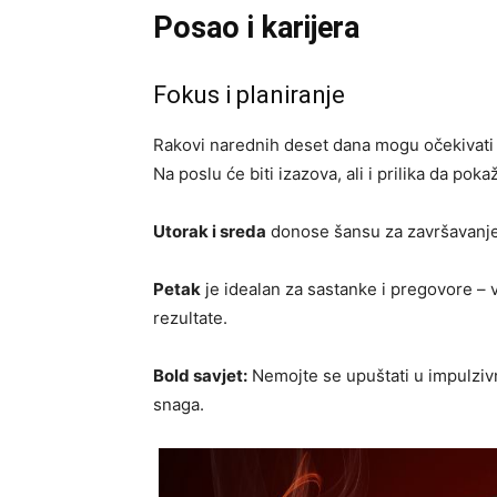
Posao i karijera
Fokus i planiranje
Rakovi narednih deset dana mogu očekivat
Na poslu će biti izazova, ali i prilika da po
Utorak i sreda
donose šansu za završavanje 
Petak
je idealan za sastanke i pregovore –
rezultate.
Bold savjet:
Nemojte se upuštati u impulzivn
snaga.