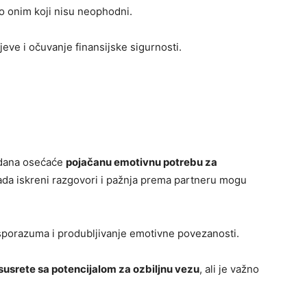
o onim koji nisu neophodni.
eve i očuvanje finansijske sigurnosti.
 dana osećaće
pojačanu emotivnu potrebu za
kada iskreni razgovori i pažnja prema partneru mogu
sporazuma i produbljivanje emotivne povezanosti.
susrete sa potencijalom za ozbiljnu vezu
, ali je važno