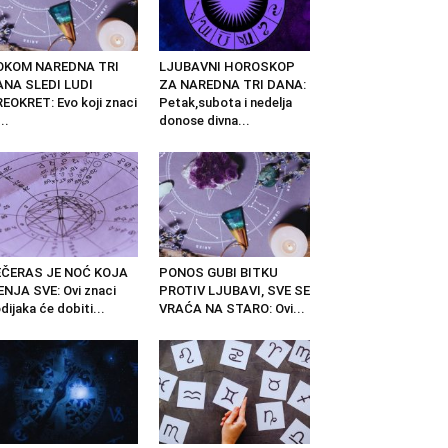
OKOM NAREDNA TRI
LJUBAVNI HOROSKOP
ANA SLEDI LUDI
ZA NAREDNA TRI DANA:
EOKRET: Evo koji znaci
Petak,subota i nedelja
..
donose divna...
EČERAS JE NOĆ KOJA
PONOS GUBI BITKU
NJA SVE: Ovi znaci
PROTIV LJUBAVI, SVE SE
dijaka će dobiti...
VRAĆA NA STARO: Ovi...