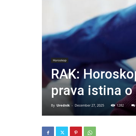
Horoskop
RAK: Horoskop
prava istina o
By
Urednik
-
December 27, 2025
1282