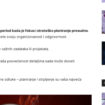
i
period kada je fokus i strateško planiranje presudno
.
kažete svoju organizovanost i odgovornost.
važnih zadataka ili projekata.
 vaša posvećenost detaljima sada može doneti
e odluke – planiranje i strpljenje su vaša najveća