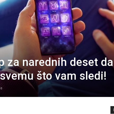
 za narednih deset da
 svemu što vam sledi!
0