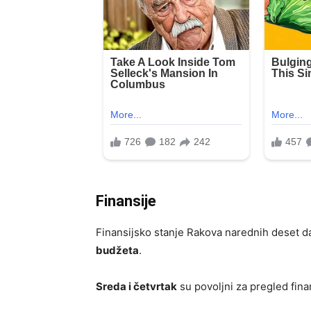
Finansije
Finansijsko stanje Rakova narednih deset d
budžeta
.
Sreda i četvrtak
su povoljni za pregled finan