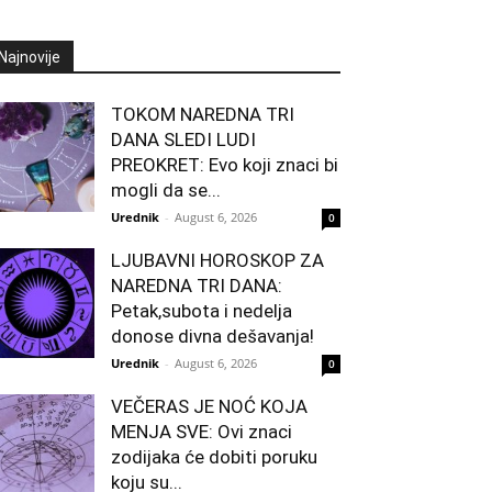
Najnovije
TOKOM NAREDNA TRI
DANA SLEDI LUDI
PREOKRET: Evo koji znaci bi
mogli da se...
Urednik
-
August 6, 2026
0
LJUBAVNI HOROSKOP ZA
NAREDNA TRI DANA:
Petak,subota i nedelja
donose divna dešavanja!
Urednik
-
August 6, 2026
0
VEČERAS JE NOĆ KOJA
MENJA SVE: Ovi znaci
zodijaka će dobiti poruku
koju su...