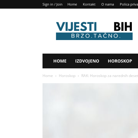
Sign in / Join
Home
Kontakt
O nama
Polica priv
Vijesti
BIH
HOME
IZDVOJENO
HOROSKOP
Home
Horoskop
RAK: Horoskop za narednih deset 