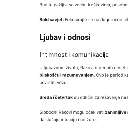
Budite pažljivi sa većim troškovima, posebn
Bold savjet:
Fokusirajte se na dugoročne cilj
Ljubav i odnosi
Intimnost i komunikacija
U ljubavnom životu, Rakovi narednih deset
bliskošću i razumevanjem
. Ovo je period 
učvrstiti vezu.
Sreda i četvrtak
su odlični za rešavanje ne
Slobodni Rakovi mogu očekivati
zanimljive 
da slušaju intuiciju i ne žure.