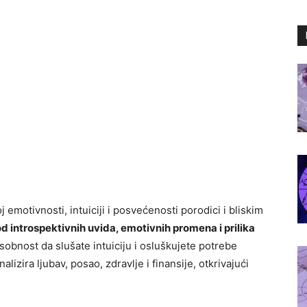
emotivnosti, intuiciji i posvećenosti porodici i bliskim
od introspektivnih uvida, emotivnih promena i prilika
obnost da slušate intuiciju i osluškujete potrebe
alizira ljubav, posao, zdravlje i finansije, otkrivajući