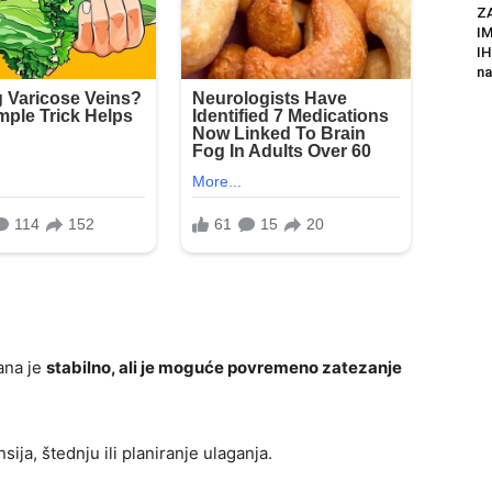
Z
I
IH
na
ana je
stabilno, ali je moguće povremeno zatezanje
sija, štednju ili planiranje ulaganja.