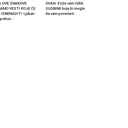
A OVE ZNAKOVE
OVAN: Stiže vam IGRA
MAMO VESTI KOJE ĆE
SUDBINE koja bi mogla
 IZNENADITI: Ljubav
da vam poremeti...
pokon...