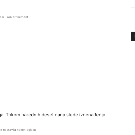
asi - Advertisement
ga. Tokom narednih deset dana slede iznenađenja.
se nastavlja nakon oglasa