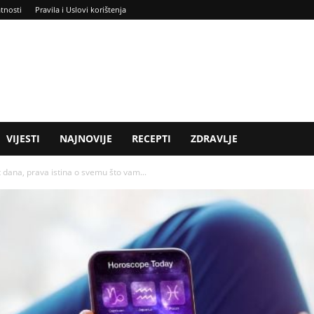
atnosti
Pravila i Uslovi korištenja
VIJESTI
NAJNOVIJE
RECEPTI
ZDRAVLJE
dana, prava istina o svemu što vam...