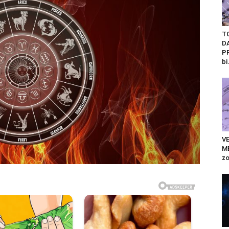
T
D
PR
bi.
V
ME
zo