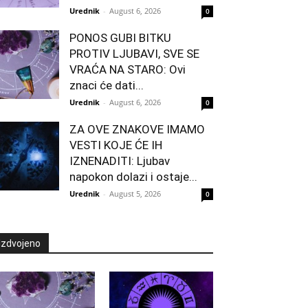
Urednik
-
August 6, 2026
0
PONOS GUBI BITKU
PROTIV LJUBAVI, SVE SE
VRAĆA NA STARO: Ovi
znaci će dati...
Urednik
-
August 6, 2026
0
ZA OVE ZNAKOVE IMAMO
VESTI KOJE ĆE IH
IZNENADITI: Ljubav
napokon dolazi i ostaje...
Urednik
-
August 5, 2026
0
Izdvojeno