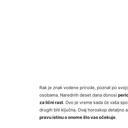
Rak je znak vodene prirode, poznat po svojoj 
osobama. Narednih deset dana donosi
peri
za lični rast
. Ovo je vreme kada će vaša spos
drugih biti ključna. Ovaj horoskop detaljno an
pravu istinu o onome što vas očekuje
.