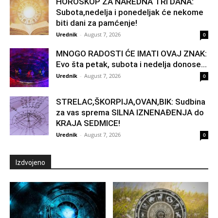
HOROSKOP ZA NAREDNA TRI DANA:
Subota,nedelja i ponedeljak će nekome
biti dani za pamćenje!
Urednik
-
August 7, 2026
0
MNOGO RADOSTI ĆE IMATI OVAJ ZNAK:
Evo šta petak, subota i nedelja donose...
Urednik
-
August 7, 2026
0
STRELAC,ŠKORPIJA,OVAN,BIK: Sudbina
za vas sprema SILNA IZNENAĐENJA do
KRAJA SEDMICE!
Urednik
-
August 7, 2026
0
Izdvojeno