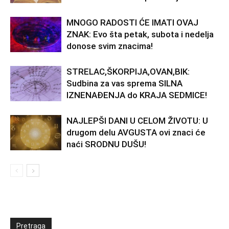
MNOGO RADOSTI ĆE IMATI OVAJ
ZNAK: Evo šta petak, subota i nedelja
donose svim znacima!
STRELAC,ŠKORPIJA,OVAN,BIK:
Sudbina za vas sprema SILNA
IZNENAĐENJA do KRAJA SEDMICE!
NAJLEPŠI DANI U CELOM ŽIVOTU: U
drugom delu AVGUSTA ovi znaci će
naći SRODNU DUŠU!
Pretraga