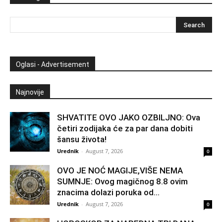
Oglasi - Advertisement
Najnovije
SHVATITE OVO JAKO OZBILJNO: Ova
četiri zodijaka će za par dana dobiti
šansu života!
Urednik
-
August 7, 2026
0
OVO JE NOĆ MAGIJE,VIŠE NEMA
SUMNJE: Ovog magičnog 8.8 ovim
znacima dolazi poruka od...
Urednik
-
August 7, 2026
0