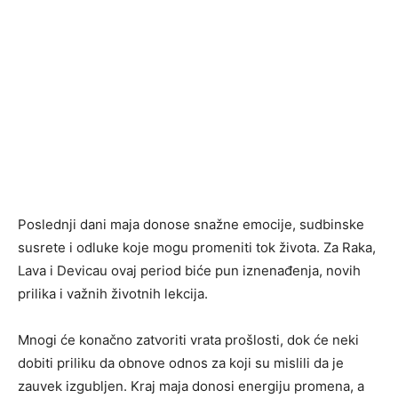
Poslednji dani maja donose snažne emocije, sudbinske
susrete i odluke koje mogu promeniti tok života. Za Raka,
Lava i Devicau ovaj period biće pun iznenađenja, novih
prilika i važnih životnih lekcija.
Mnogi će konačno zatvoriti vrata prošlosti, dok će neki
dobiti priliku da obnove odnos za koji su mislili da je
zauvek izgubljen. Kraj maja donosi energiju promena, a