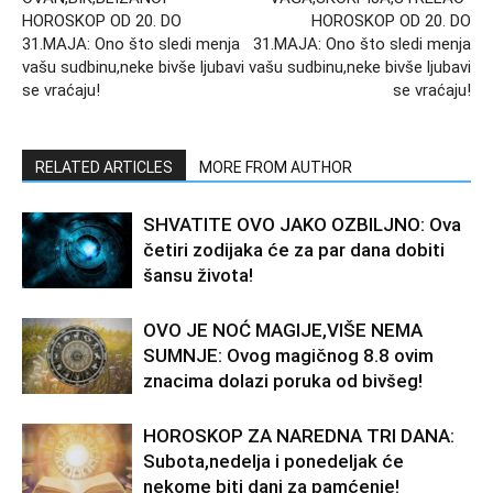
HOROSKOP OD 20. DO
HOROSKOP OD 20. DO
31.MAJA: Ono što sledi menja
31.MAJA: Ono što sledi menja
vašu sudbinu,neke bivše ljubavi
vašu sudbinu,neke bivše ljubavi
se vraćaju!
se vraćaju!
RELATED ARTICLES
MORE FROM AUTHOR
SHVATITE OVO JAKO OZBILJNO: Ova
četiri zodijaka će za par dana dobiti
šansu života!
OVO JE NOĆ MAGIJE,VIŠE NEMA
SUMNJE: Ovog magičnog 8.8 ovim
znacima dolazi poruka od bivšeg!
HOROSKOP ZA NAREDNA TRI DANA:
Subota,nedelja i ponedeljak će
nekome biti dani za pamćenje!