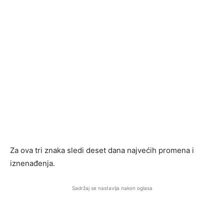
Za ova tri znaka sledi deset dana najvećih promena i
iznenađenja.
Sadržaj se nastavlja nakon oglasa