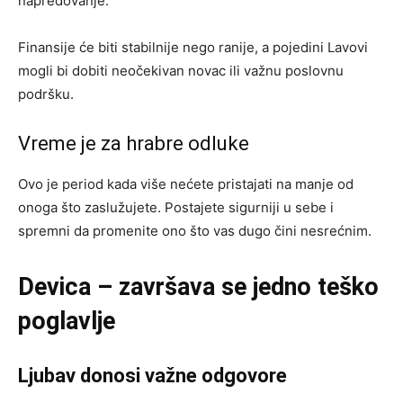
napredovanje.
Finansije će biti stabilnije nego ranije, a pojedini Lavovi
mogli bi dobiti neočekivan novac ili važnu poslovnu
podršku.
Vreme je za hrabre odluke
Ovo je period kada više nećete pristajati na manje od
onoga što zaslužujete. Postajete sigurniji u sebe i
spremni da promenite ono što vas dugo čini nesrećnim.
Devica – završava se jedno teško
poglavlje
Ljubav donosi važne odgovore