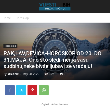
Home
Horoskop
Horoskop
RAK,LAV,DEVICA-HOROSKOP OD 20. DO
31.MAJA: Ono što sledi menja vašu
sudbinu,neke bivše ljubavi se vraćaju!
By
Urednik
-
May 20, 2026
499
0
Oglasi - Advertisement