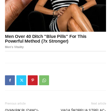
Previous article
Next article
OVAN,BIK,BLIZANCI-
VAGA,ŠKORPIJA,STRELAC-