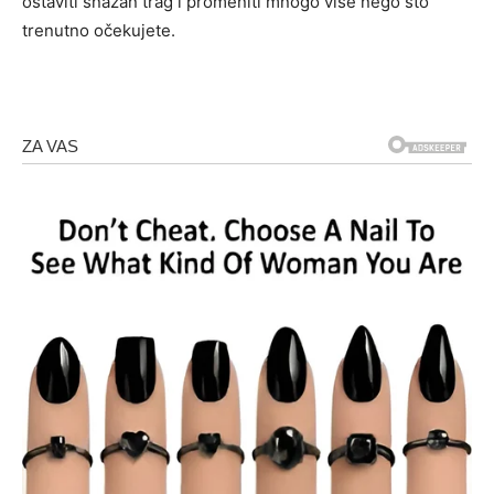
ostaviti snažan trag i promeniti mnogo više nego što
trenutno očekujete.