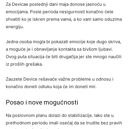
Za Devicae poslednji dani maja donose jasnoću u
emocijama. Posle perioda nesigurnosti konačno ćete
shvatiti ko je iskren prema vama, a ko vam samo oduzima
energiju.
Jedna osoba mogla bi pokazati emocije koje dugo skriva,
a moguće je i obnavljanje kontakta sa bivšom ljubavi.
Ovog puta situacija će biti drugačija jer ste mnogo naučili
iz prošlih grešaka.
Zauzete Device rešavaće važne probleme u odnosu i
konačno doneti odluku koja će im doneti mir.
Posao i nove mogućnosti
Na poslovnom planu dolazi do stabilizacije. Iako ste u
prethodnom periodu imali osećaj da se trudite bez pravih