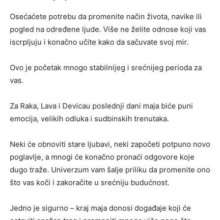
Osećaćete potrebu da promenite način života, navike ili
pogled na određene ljude. Više ne želite odnose koji vas
iscrpljuju i konačno učite kako da sačuvate svoj mir.
Ovo je početak mnogo stabilnijeg i srećnijeg perioda za
vas.
Za Raka, Lava i Devicau poslednji dani maja biće puni
emocija, velikih odluka i sudbinskih trenutaka.
Neki će obnoviti stare ljubavi, neki započeti potpuno novo
poglavlje, a mnogi će konačno pronaći odgovore koje
dugo traže. Univerzum vam šalje priliku da promenite ono
što vas koči i zakoračite u srećniju budućnost.
Jedno je sigurno – kraj maja donosi događaje koji će