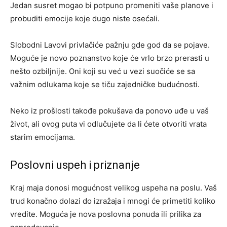
Jedan susret mogao bi potpuno promeniti vaše planove i
probuditi emocije koje dugo niste osećali.
Slobodni Lavovi privlačiće pažnju gde god da se pojave.
Moguće je novo poznanstvo koje će vrlo brzo prerasti u
nešto ozbiljnije. Oni koji su već u vezi suočiće se sa
važnim odlukama koje se tiču zajedničke budućnosti.
Neko iz prošlosti takođe pokušava da ponovo uđe u vaš
život, ali ovog puta vi odlučujete da li ćete otvoriti vrata
starim emocijama.
Poslovni uspeh i priznanje
Kraj maja donosi mogućnost velikog uspeha na poslu. Vaš
trud konačno dolazi do izražaja i mnogi će primetiti koliko
vredite. Moguća je nova poslovna ponuda ili prilika za