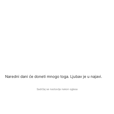
Naredni dani će doneti mnogo toga. Ljubav je u najavi.
Sadržaj se nastavlja nakon oglasa