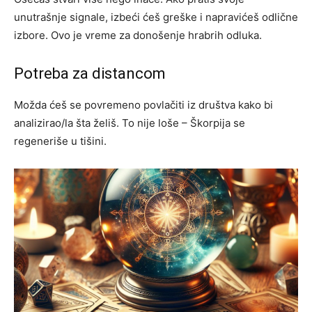
unutrašnje signale, izbeći ćeš greške i napravićeš odlične
izbore. Ovo je vreme za donošenje hrabrih odluka.
Potreba za distancom
Možda ćeš se povremeno povlačiti iz društva kako bi
analizirao/la šta želiš. To nije loše – Škorpija se
regeneriše u tišini.