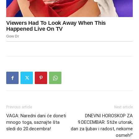
Previous article
Next article
VAGA: Naredni dani će doneti
DNEVNI HOROSKOP ZA
mnogo toga, saznajte šta
9.DECEMBAR: Stiže utorak,
sledi do 20.decembra!
dan za ljubav i radost, nekome
osmeh!”