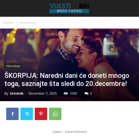
Home
Horoskop
Horoskop
ŠKORPIJA: Naredni dani će doneti mnogo
toga, saznajte šta sledi do 20.decembra!
By
Urednik
-
December 7, 2025
1030
0
Oglasi - Advertisement