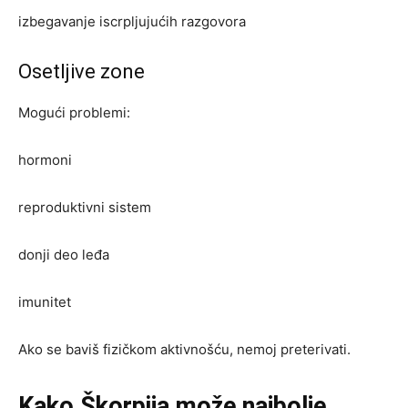
izbegavanje iscrpljujućih razgovora
Osetljive zone
Mogući problemi:
hormoni
reproduktivni sistem
donji deo leđa
imunitet
Ako se baviš fizičkom aktivnošću, nemoj preterivati.
Kako Škorpija može najbolje