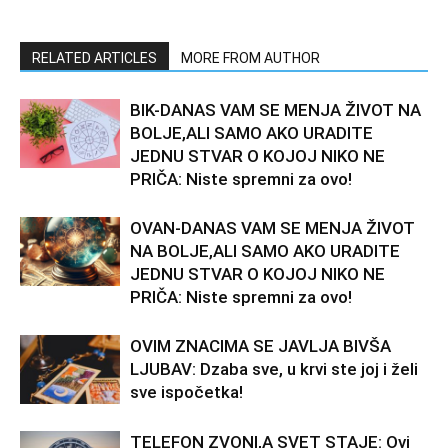
RELATED ARTICLES
MORE FROM AUTHOR
BIK-DANAS VAM SE MENJA ŽIVOT NA
BOLJE,ALI SAMO AKO URADITE
JEDNU STVAR O KOJOJ NIKO NE
PRIČA: Niste spremni za ovo!
OVAN-DANAS VAM SE MENJA ŽIVOT
NA BOLJE,ALI SAMO AKO URADITE
JEDNU STVAR O KOJOJ NIKO NE
PRIČA: Niste spremni za ovo!
OVIM ZNACIMA SE JAVLJA BIVŠA
LJUBAV: Dzaba sve, u krvi ste joj i želi
sve ispočetka!
TELEFON ZVONI,A SVET STAJE: Ovi