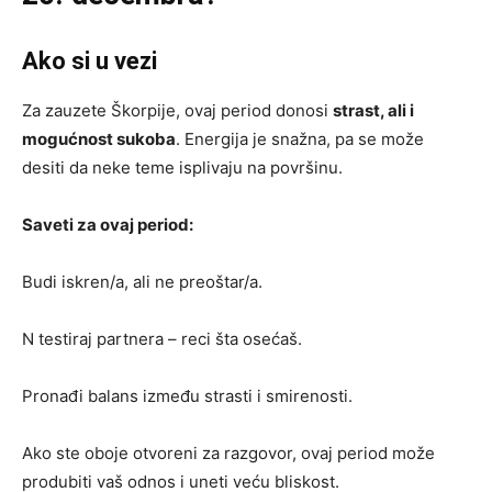
Ako si u vezi
Za zauzete Škorpije, ovaj period donosi
strast, ali i
mogućnost sukoba
. Energija je snažna, pa se može
desiti da neke teme isplivaju na površinu.
Saveti za ovaj period:
Budi iskren/a, ali ne preoštar/a.
N testiraj partnera – reci šta osećaš.
Pronađi balans između strasti i smirenosti.
Ako ste oboje otvoreni za razgovor, ovaj period može
produbiti vaš odnos i uneti veću bliskost.