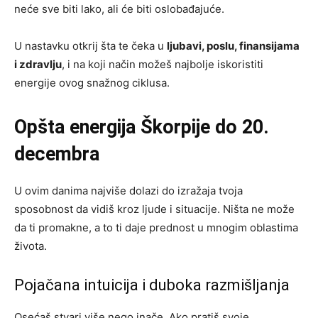
neće sve biti lako, ali će biti oslobađajuće.
U nastavku otkrij šta te čeka u
ljubavi, poslu, finansijama
i zdravlju
, i na koji način možeš najbolje iskoristiti
energije ovog snažnog ciklusa.
Opšta energija Škorpije do 20.
decembra
U ovim danima najviše dolazi do izražaja tvoja
sposobnost da vidiš kroz ljude i situacije. Ništa ne može
da ti promakne, a to ti daje prednost u mnogim oblastima
života.
Pojačana intuicija i duboka razmišljanja
Osećaš stvari više nego inače. Ako pratiš svoje