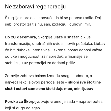
Ne zaboravi regeneraciju
Škorpija mora da se povuče da bi se ponovo rodila. Daj
sebi prostor za tišinu, san, izolaciju i duhovni mir.
Do
20. decembra
, Škorpije ulaze u snažan ciklus
transformacije, unutrašnjih uvida i novih početaka. Ljubav
će biti duboka, intenzivna i iskrena, posao donosi važne
odluke i mogućnosti za napredak, a finansije se
stabilizuju uz potencijal za dodatni priliv.
Zdravlje zahteva balans između snage i odmora, a
najveća lekcija ovog perioda jeste –
skloni sve što ti ne
služi i ostavi samo ono što ti daje moć, mir i ljubav
.
Poruka za Škorpiju:
tvoje vreme je sada – napravi potez
koji si dugo odlagao.