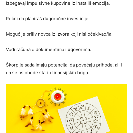
Izbegavaj impulsivne kupovine iz inata ili emocija.
Počni da planiraš dugoročne investicije.
Moguć je priliv novca iz izvora koji nisi očekivao/la.
Vodi računa o dokumentima i ugovorima.
Škorpije sada imaju potencijal da povećaju prihode, ali i
da se oslobode starih finansijskih briga.