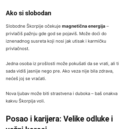
Ako si slobodan
Slobodne Škorpije očekuje
magnetična energija
–
privlačiš pažnju gde god se pojaviš. Može doći do
iznenadnog susreta koji nosi jak utisak i karmičku
privlačnost.
Jedna osoba iz prošlosti može pokušati da se vrati, ali ti
sada vidiš jasnije nego pre. Ako veza nije bila zdrava,
nećeš joj se vraćati.
Nova ljubav može biti strastvena i duboka – baš onakva
kakvu Škorpija voli.
Posao i karijera: Velike odluke i