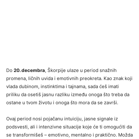
Do
20. decembra
, Škorpije ulaze u period snažnih
promena, ličnih uvida i emotivnih preokreta. Kao znak koji
vlada dubinom, instinktima i tajnama, sada ćeš imati
priliku da osetiš jasnu razliku između onoga što treba da
ostane u tvom životu i onoga što mora da se završi.
Ovaj period nosi pojačanu intuiciju, jasne signale iz
podsvesti, ali i intenzivne situacije koje će ti omogućiti da
se transformišeš – emotivno, mentalno i praktično. Možda