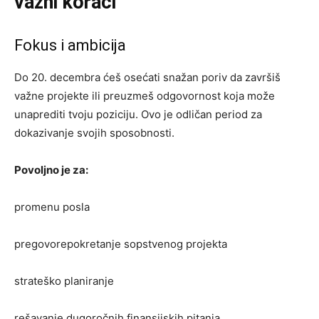
važni koraci
Fokus i ambicija
Do 20. decembra ćeš osećati snažan poriv da završiš
važne projekte ili preuzmeš odgovornost koja može
unaprediti tvoju poziciju. Ovo je odličan period za
dokazivanje svojih sposobnosti.
Povoljno je za:
promenu posla
pregovorepokretanje sopstvenog projekta
strateško planiranje
rešavanje dugoročnih finansijskih pitanja