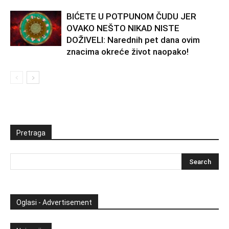
BIĆETE U POTPUNOM ČUDU JER
OVAKO NEŠTO NIKAD NISTE
DOŽIVELI: Narednih pet dana ovim
znacima okreće život naopako!
Pretraga
Oglasi - Advertisement