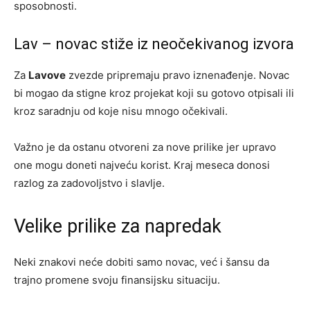
sposobnosti.
Lav – novac stiže iz neočekivanog izvora
Za
Lavove
zvezde pripremaju pravo iznenađenje. Novac
bi mogao da stigne kroz projekat koji su gotovo otpisali ili
kroz saradnju od koje nisu mnogo očekivali.
Važno je da ostanu otvoreni za nove prilike jer upravo
one mogu doneti najveću korist. Kraj meseca donosi
razlog za zadovoljstvo i slavlje.
Velike prilike za napredak
Neki znakovi neće dobiti samo novac, već i šansu da
trajno promene svoju finansijsku situaciju.