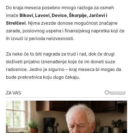
Do kraja meseca posebno mnogo razloga za osmeh
imaće
Bikovi, Lavovi, Device, Škorpije, Jarčevi i
Strelčevi
. Njima zvezde donose mogućnost značajne
zarade, poslovnog uspeha i finansijskog napretka koji će
ih izvući iz perioda neizvesnosti.
Za neke će to biti nagrada za trud i rad, dok će drugi
doživeti prijatno iznenađenje koje će im doneti suze
radosnice. Jedno je sigurno – kraj meseca bi mogao da
bude prekretnica koju dugo čekaju.