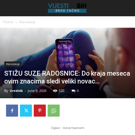
Home
Horoskop
Horoskop
STIŽU SUZE RADOSNICE: Do kraja meseca
ovim znacima sledi veliki novac…
By
Urednik
-
June 9, 2026
520
0
Oglasi - Advertisement