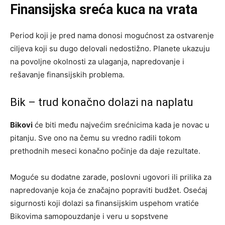
Finansijska sreća kuca na vrata
Period koji je pred nama donosi mogućnost za ostvarenje
ciljeva koji su dugo delovali nedostižno. Planete ukazuju
na povoljne okolnosti za ulaganja, napredovanje i
rešavanje finansijskih problema.
Bik – trud konačno dolazi na naplatu
Bikovi
će biti među najvećim srećnicima kada je novac u
pitanju. Sve ono na čemu su vredno radili tokom
prethodnih meseci konačno počinje da daje rezultate.
Moguće su dodatne zarade, poslovni ugovori ili prilika za
napredovanje koja će značajno popraviti budžet. Osećaj
sigurnosti koji dolazi sa finansijskim uspehom vratiće
Bikovima samopouzdanje i veru u sopstvene