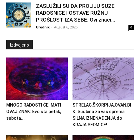
ZASLUŽILI SU DA PROLIJU SUZE
RADOSNICE I OSTAVE RUŽNU
PROŠLOST IZA SEBE: Ovi znaci...
Urednik
-
August 6, 2026
0
Izdvojeno
MNOGO RADOSTI ĆE IMATI
STRELAC,ŠKORPIJA,OVAN,BI
OVAJ ZNAK: Evo šta petak,
K: Sudbina za vas sprema
subota...
SILNA IZNENAĐENJA do
KRAJA SEDMICE!