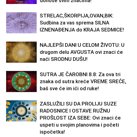
donose svim znacima!
STRELAC,ŠKORPIJA,OVAN,BIK:
Sudbina za vas sprema SILNA
IZNENAĐENJA do KRAJA SEDMICE!
NAJLEPŠI DANI U CELOM ŽIVOTU: U
drugom delu AVGUSTA ovi znaci će
naći SRODNU DUŠU!
SUTRA JE ČAROBNI 8.8: Za ova tri
znaka od sutra kreće VREME SREĆE,
baš sve će im ići od ruke!
ZASLUŽILI SU DA PROLIJU SUZE
RADOSNICE I OSTAVE RUŽNU
PROŠLOST IZA SEBE: Ovi znaci će
uspeti u svojim planovima i početi
ispočetka!