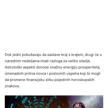
Dok jedni pokušavaju da sastave kraj s krajem, drugi će u
narednim nedeljama imati razloga za veliko slavlje.
Astrološki aspekti donose snažnu energiju prosperiteta,
iznenadnih priliva novca i poslovnih uspeha koji bi mogli
da promene finansijsku sliku pojedinih horoskopskih
znakova.