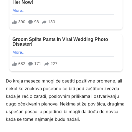
Do kraja meseca mnogi će osetiti pozitivne promene, ali
nekoliko znakova posebno će biti pod zaštitom zvezda
kada je reč o zaradi, poslovnim prilikama i ostvarivanju
dugo očekivanih planova. Nekima stiže povišica, drugima
uspešan posao, a pojedinci bi mogli da dođu do novca
kada se tome najmanje budu nadali.