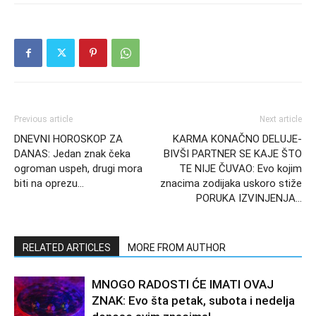
Previous article
Next article
DNEVNI HOROSKOP ZA
KARMA KONAČNO DELUJE-
DANAS: Jedan znak čeka
BIVŠI PARTNER SE KAJE ŠTO
ogroman uspeh, drugi mora
TE NIJE ČUVAO: Evo kojim
biti na oprezu…
znacima zodijaka uskoro stiže
PORUKA IZVINJENJA…
RELATED ARTICLES
MORE FROM AUTHOR
MNOGO RADOSTI ĆE IMATI OVAJ
ZNAK: Evo šta petak, subota i nedelja