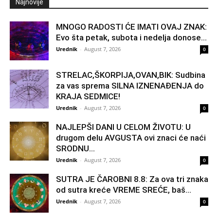
Najnovije
MNOGO RADOSTI ĆE IMATI OVAJ ZNAK:
Evo šta petak, subota i nedelja donose...
Urednik
-
August 7, 2026
0
STRELAC,ŠKORPIJA,OVAN,BIK: Sudbina
za vas sprema SILNA IZNENAĐENJA do
KRAJA SEDMICE!
Urednik
-
August 7, 2026
0
NAJLEPŠI DANI U CELOM ŽIVOTU: U
drugom delu AVGUSTA ovi znaci će naći
SRODNU...
Urednik
-
August 7, 2026
0
SUTRA JE ČAROBNI 8.8: Za ova tri znaka
od sutra kreće VREME SREĆE, baš...
Urednik
-
August 7, 2026
0