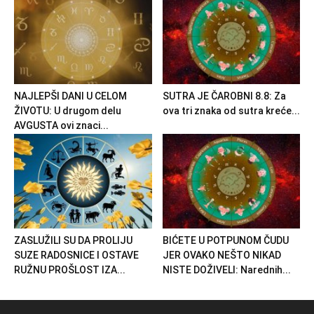
NAJLEPŠI DANI U CELOM
SUTRA JE ČAROBNI 8.8: Za
ŽIVOTU: U drugom delu
ova tri znaka od sutra kreće...
AVGUSTA ovi znaci...
ZASLUŽILI SU DA PROLIJU
BIĆETE U POTPUNOM ČUDU
SUZE RADOSNICE I OSTAVE
JER OVAKO NEŠTO NIKAD
RUŽNU PROŠLOST IZA...
NISTE DOŽIVELI: Narednih...