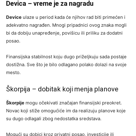
Devica – vreme je za nagradu
Device
ulaze u period kada će njihov rad biti primećen i
adekvatno nagrađen. Mnogi pripadnici ovog znaka mogli
bi da dobiju unapređenje, povišicu ili priliku za dodatni
posao.
Finansijska stabilnost koju dugo priželjkuju sada postaje
dostižna. Sve što je bilo odlagano polako dolazi na svoje
mesto.
Škorpija – dobitak koji menja planove
Škorpije
mogu očekivati značajan finansijski preokret.
Novac koji stiže omogućiće im da realizuju planove koje
su dugo odlagali zbog nedostatka sredstava.
Mogući su dobici kroz privatni posao, investicije ili