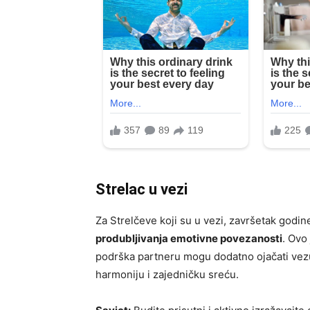
Strelac u vezi
Za Strelčeve koji su u vezi, završetak godi
produbljivanja emotivne povezanosti
. Ovo
podrška partneru mogu dodatno ojačati vez
harmoniju i zajedničku sreću.