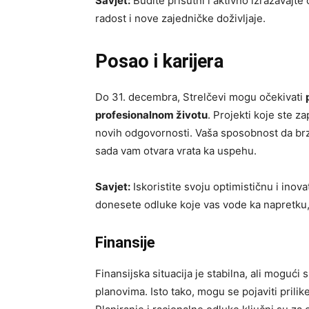
Savjet:
Budite prisutni i aktivno izražavajte
radost i nove zajedničke doživljaje.
Posao i karijera
Do 31. decembra, Strelčevi mogu očekivati
profesionalnom životu
. Projekti koje ste z
novih odgovornosti. Vaša sposobnost da br
sada vam otvara vrata ka uspehu.
Savjet:
Iskoristite svoju optimističnu i ino
donesete odluke koje vas vode ka napretku, a
Finansije
Finansijska situacija je stabilna, ali mogući
planovima. Isto tako, mogu se pojaviti prilike