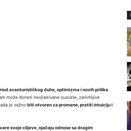
riod avanturističkog duha, optimizma i novih prilika
vam može doneti neočekivane susrete, zanimljive
 kada je važno
biti otvoren za promene, pratiti intuiciju i
vare svoje ciljeve, ojačaju odnose sa dragim