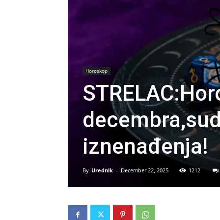
Horoskop
STRELAC:Horo
decembra,sud
iznenađenja!
By
Urednik
-
December 22, 2025
1212