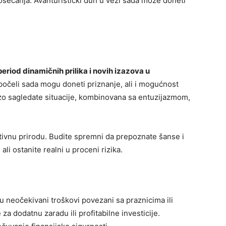
 osećanja. Avanturistički duh u vezi sada može doneti
period dinamičnih prilika i novih izazova u
apočeli sada mogu doneti priznanje, ali i mogućnost
zo sagledate situacije, kombinovana sa entuzijazmom,
vativnu prirodu. Budite spremni da prepoznate šanse i
li ostanite realni u proceni rizika.
 su neočekivani troškovi povezani sa praznicima ili
 za dodatnu zaradu ili profitabilne investicije.