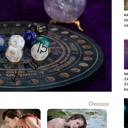
K
OV
os
N
Z
ZO
ko