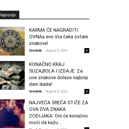
Najnovije
KARMA ĆE NAGRADITI
OVNAa evo šta čeka ostale
znakove!
Urednik
-
August 8, 2026
0
KONAČNO KRAJ
SUZA,BOLA I IZDAJE: Za
ove znakove dolaze najbolji
dani ikada!
Urednik
-
August 8, 2026
0
NAJVEĆA SREĆA STIŽE ZA
OVA DVA ZNAKA
ZODIJAKA: Oni će konačno
moći da kažu...