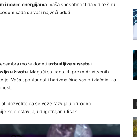
m i novim energijama
. Vaša sposobnost da vidite širu
lobodom sada su vaši najveći aduti.
a decembra može doneti
uzbudljive susrete i
vlja u životu
. Mogući su kontakti preko društvenih
atelje. Vaša spontanost i harizma čine vas privlačnim za
anost.
ali dozvolite da se veze razvijaju prirodno.
e koje ostavljaju dugotrajan utisak.