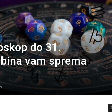
skop do 31.
bina vam sprema
0