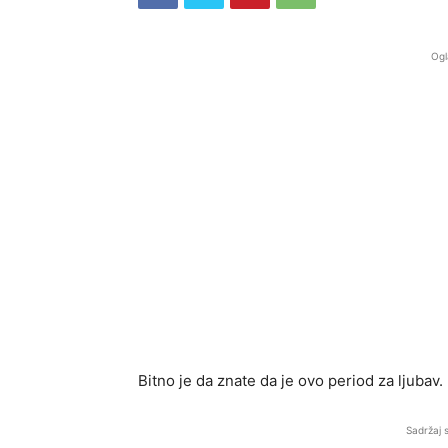
Ogl
Bitno je da znate da je ovo period za ljubav
Sadržaj 