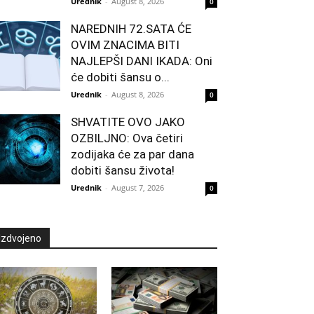
Urednik
-
August 8, 2026
0
NAREDNIH 72.SATA ĆE
OVIM ZNACIMA BITI
NAJLEPŠI DANI IKADA: Oni
će dobiti šansu o...
Urednik
-
August 8, 2026
0
SHVATITE OVO JAKO
OZBILJNO: Ova četiri
zodijaka će za par dana
dobiti šansu života!
Urednik
-
August 7, 2026
0
Izdvojeno