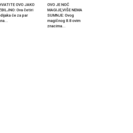
HVATITE OVO JAKO
OVO JE NOĆ
BILJNO: Ova četiri
MAGIJE,VIŠE NEMA
dijaka će za par
SUMNJE: Ovog
na...
magičnog 8.8 ovim
znacima...