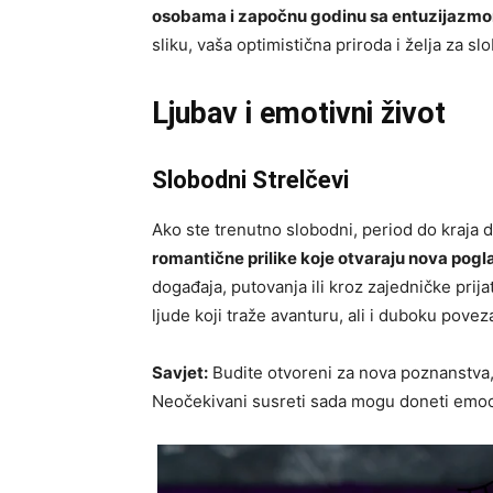
osobama i započnu godinu sa entuzijazmo
sliku, vaša optimistična priroda i želja za s
Ljubav i emotivni život
Slobodni Strelčevi
Ako ste trenutno slobodni, period do kraj
romantične prilike koje otvaraju nova pogla
događaja, putovanja ili kroz zajedničke prij
ljude koji traže avanturu, ali i duboku povez
Savjet:
Budite otvoreni za nova poznanstva, 
Neočekivani susreti sada mogu doneti emocij