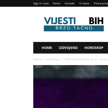
Sign in / Join
Home
Kontakt
O nama
Polica priv
Vijesti
BIH
HOME
IZDVOJENO
HOROSKOP
Home
Horoskop
STRELAC:Horoskop do 31. decem