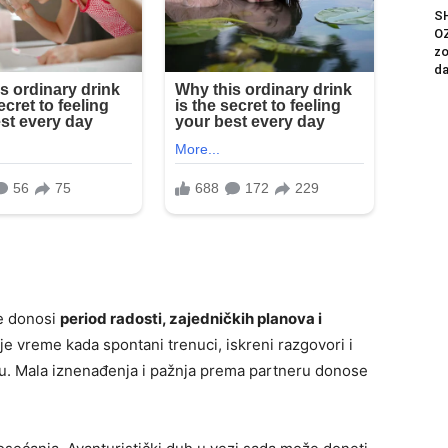
S
OZ
zo
da
ne donosi
period radosti, zajedničkih planova i
 je vreme kada spontani trenuci, iskreni razgovori i
u. Mala iznenađenja i pažnja prema partneru donose