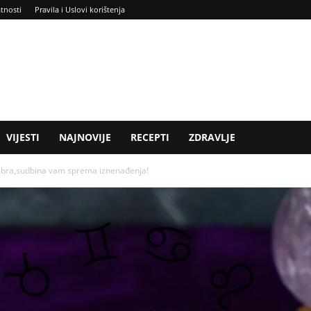
atnosti
Pravila i Uslovi korištenja
VIJESTI
NAJNOVIJE
RECEPTI
ZDRAVLJE
bra,sudbina vam sprema iznenađenja!