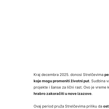
Kraj decembra 2025. donosi Strelčevima
pe
koje mogu promeniti životni put
. Sudbina 
projekte i šanse za lični rast. Ovo je vreme
hrabro zakoračiti u nove izazove
.
Ovaj period pruža Strelčevima priliku da
ost