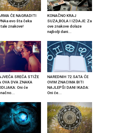
ARMA ĆE NAGRADITI
KONAČNO KRAJ
NAa evo šta čeka
SUZA,BOLA I IZDAJE: Za
tale znakove!
ove znakove dolaze
najbolji dani...
AJVEĆA SREĆA STIŽE
NAREDNIH 72.SATA ĆE
A OVA DVA ZNAKA
OVIM ZNACIMA BITI
DIJAKA: Oni će
NAJLEPŠI DANI IKADA:
načno...
Oni će...